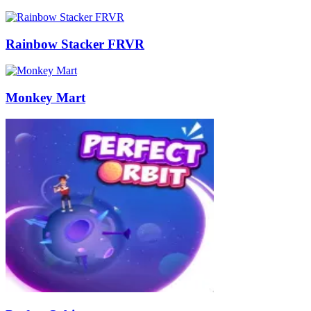
Rainbow Stacker FRVR
Monkey Mart