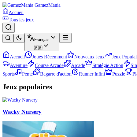
GamezMania
Accueil
Tous les jeux
Français
🇫🇷
Accueil
Joués Récemment
Nouveaux Jeux
Jeux Populai
Aventure
Course Arcade
Arcade
Stratégie Action
Sim
Sports
Pente
Bagarre d'action
Runner Infini
Puzzle
Pl
Jeux populaires
Wacky Nursery