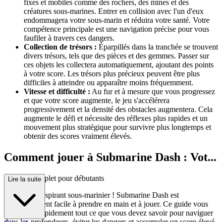
fixes et mobiles comme des rochers, des mines et des
créatures sous-marines. Entrer en collision avec l'un d'eux
endommagera votre sous-marin et réduira votre santé. Votre
compétence principale est une navigation précise pour vous
faufiler à travers ces dangers.
Collection de trésors :
Éparpillés dans la tranchée se trouvent
divers trésors, tels que des pièces et des gemmes. Passer sur
ces objets les collectera automatiquement, ajoutant des points
à votre score. Les trésors plus précieux peuvent être plus
difficiles à atteindre ou apparaître moins fréquemment.
Vitesse et difficulté :
Au fur et à mesure que vous progressez
et que votre score augmente, le jeu s'accélérera
progressivement et la densité des obstacles augmentera. Cela
augmente le défi et nécessite des réflexes plus rapides et un
mouvement plus stratégique pour survivre plus longtemps et
obtenir des scores vraiment élevés.
Comment jouer à Submarine Dash : Vot...
re guide complet pour débutants
Lire la suite
Bienvenue, aspirant sous-marinier ! Submarine Dash est
incroyablement facile à prendre en main et à jouer. Ce guide vous
expliquera rapidement tout ce que vous devez savoir pour naviguer
dans les profondeurs, éviter les dangers et accumuler un score élevé