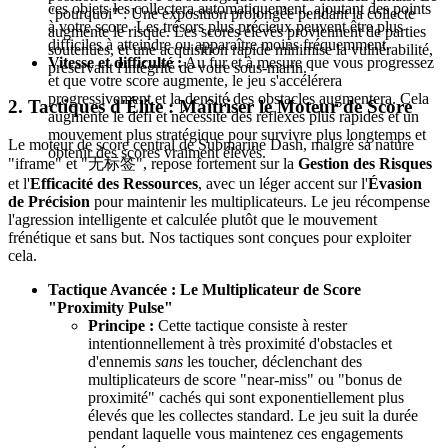
ces objets les collectera automatiquement, ajoutant des points
"pourquoi" : Une exposition prolongée pendant la collecte
à votre score. Les trésors plus précieux peuvent être plus
augmente le risque. Les scores élevés proviennent de parties
difficiles à atteindre ou apparaître moins fréquemment.
soutenues, et une acquisition rapide minimise la vulnérabilité,
Vitesse et difficulté :
Au fur et à mesure que vous progressez
préservant l'intégrité de votre sous-marin.
et que votre score augmente, le jeu s'accélérera
progressivement et la densité des obstacles augmentera. Cela
2. Tactiques d'Élite : Maîtriser le Moteur de Score
augmente le défi et nécessite des réflexes plus rapides et un
mouvement plus stratégique pour survivre plus longtemps et
Le moteur de score central de Submarine Dash, malgré sa nature
obtenir des scores vraiment élevés.
"iframe" et "无标签", repose fortement sur la
Gestion des Risques
et l'
Efficacité des Ressources
, avec un léger accent sur l'
Évasion
de Précision
pour maintenir les multiplicateurs. Le jeu récompense
l'agression intelligente et calculée plutôt que le mouvement
frénétique et sans but. Nos tactiques sont conçues pour exploiter
cela.
Tactique Avancée : Le Multiplicateur de Score
"Proximity Pulse"
Principe :
Cette tactique consiste à rester
intentionnellement à très proximité d'obstacles et
d'ennemis
sans
les toucher, déclenchant des
multiplicateurs de score "near-miss" ou "bonus de
proximité" cachés qui sont exponentiellement plus
élevés que les collectes standard. Le jeu suit la durée
pendant laquelle vous maintenez ces engagements