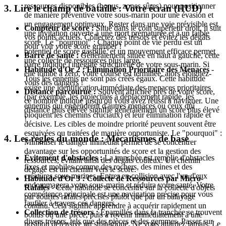
ressources disponibles (bonus, zones sûres) pour positionner
3. Lire le champ de bataille : Votre écran (HUD)
de manière préventive votre sous-marin pour une évasion et
un engagement optimaux. Rester dans une voie prévisible est
Compteur de score :
Situé dans le coin supérieur droit, il suit
une invitation ouverte à une mort prématurée et à un faible
vos points actuels. Collectez des trésors et évitez les dégâts
score. Le "pourquoi" : Chaque point de vie perdu est un
pour voir votre score grimper !
potentiel de score gaspillé, et un mouvement efficace permet
Barre de santé :
Généralement située en haut à gauche, cette
une collecte de ressources plus large.
barre indique l'intégrité structurelle de votre sous-marin. Si
Habitude d'Or 2 : Élimination Prioritaire des Menaces
-
elle tombe à zéro, votre course est terminée, alors éloignez-
Tous les ennemis ne sont pas créés égaux. Cette habitude
vous des dangers !
exige une identification immédiate des menaces prioritaires
Distance parcourue :
Souvent affichée près de votre score,
(par exemple, les projectiles à déplacement rapide, les
ce nombre indique jusqu'où vous avez réussi à naviguer. Une
ennemis qui engendrent d'autres menaces ou ceux qui
distance plus élevée signifie généralement un score plus élevé
bloquent les chemins cruciaux) et leur élimination rapide et
!
décisive. Les cibles de moindre priorité peuvent souvent être
esquivées ou traitées de manière opportuniste. Le "pourquoi" :
4. Les règles du monde : Mécanismes de base
Minimiser le danger immédiat permet de se concentrer
davantage sur les opportunités de score et la gestion des
Évitement d'obstacles :
La tranchée est remplie d'obstacles
ressources, évitant ainsi des dégâts coûteux. Un chemin
fixes et mobiles comme des rochers, des mines et des
dégagé est un chemin vers le score.
créatures sous-marines. Entrer en collision avec l'un d'eux
Habitude d'Or 3 : Collecte de Ressources par Micro-
endommagera votre sous-marin et réduira votre santé. Votre
Rafales
- Cette habitude se concentre sur la collecte d'objets
compétence principale est une navigation précise pour vous
par courtes rafales précises plutôt que par un balayage
faufiler à travers ces dangers.
continu. Cela signifie apprendre à acquérir rapidement un
Collection de trésors :
Éparpillés dans la tranchée se trouvent
bonus ou une pièce, puis à revenir immédiatement à une
divers trésors, tels que des pièces et des gemmes. Passer sur
position défensive ou stratégique. Ne vous attardez jamais. Le