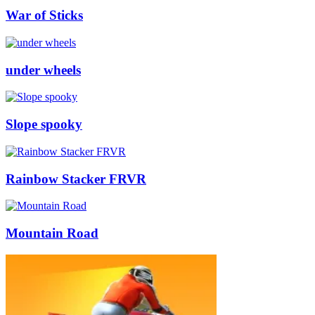
War of Sticks
under wheels
Slope spooky
Rainbow Stacker FRVR
Mountain Road