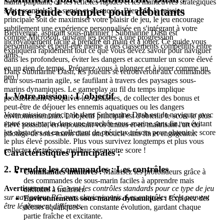
marin palpitant, où les réflexes rapides et les manœuvres stratégiques
Votre guide complet pour débutants
sont essentiels à la survie et au succès. Bien que la mission
principale soit de maximiser votre plaisir de jeu, le jeu encourage
subtilement une expérience personnalisée en s'intégrant à votre
Bienvenue, aspirant sous-marinier ! Submarine Dash est
compte Microsoft, ouvrant les portes à une progression
incroyablement facile à prendre en main et à jouer. Ce guide vous
personnalisée et peut-être même à des classements compétitifs entre
expliquera rapidement tout ce que vous devez savoir pour naviguer
amis.
dans les profondeurs, éviter les dangers et accumuler un score élevé
en un rien de temps. Préparez-vous à plonger et à jouer comme un
Dans Submarine Dash, les joueurs se retrouveront aux commandes
pro !
d'un sous-marin agile, se faufilant à travers des paysages sous-
marins dynamiques. Le gameplay au fil du temps implique
1. Votre mission : L'objectif
probablement d'esquiver les obstacles, de collecter des bonus et
peut-être de déjouer les ennemis aquatiques ou les dangers
Votre mission principale dans Submarine Dash est de naviguer avec
environnementaux. L'objectif principal est d'obtenir le score le plus
votre sous-marin dans une tranchée sous-marine sans fin, en évitant
élevé possible, en repoussant vos limites et en maîtrisant l'art du
les obstacles et en collectant de précieux trésors pour obtenir le score
pilotage de sous-marin dans une boucle sans fin et engageante.
le plus élevé possible. Plus vous survivez longtemps et plus vous
collectez de trésors, meilleur sera votre score !
Caractéristiques principales :
2. Prendre les commandes : Les contrôles
Commandes intuitives :
Maîtrisez les profondeurs grâce à
des commandes de sous-marin faciles à apprendre mais
Avertissement :
Ce sont les contrôles standards pour ce type de jeu
difficiles à maîtriser.
sur navigateur PC avec clavier/souris. Les contrôles réels peuvent
Environnements sous-marins dynamiques :
Explorez des
être légèrement différents.
décors aquatiques en constante évolution, gardant chaque
partie fraîche et excitante.