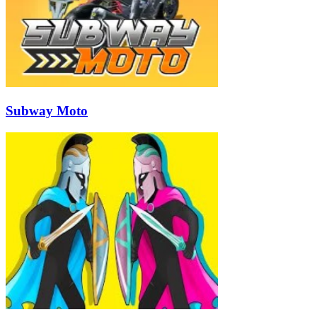
Subway Moto