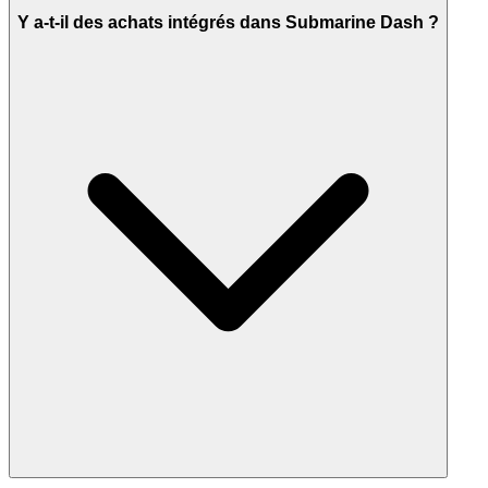
Y a-t-il des achats intégrés dans Submarine Dash ?