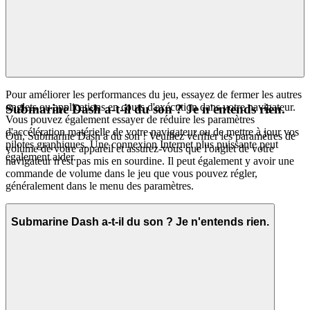
Pour améliorer les performances du jeu, essayez de fermer les autres
onglets ou applications en cours d'exécution dans votre navigateur.
Submarine Dash a-t-il du son ? Je n'entends rien.
Vous pouvez également essayer de réduire les paramètres
d'accélération matérielle de votre navigateur ou de mettre à jour vos
Oui, Submarine Dash a du son ! Veuillez vérifier les paramètres de
pilotes graphiques. Une connexion Internet plus puissante peut
volume de votre appareil et assurez-vous que l'onglet de votre
également aider.
navigateur n'est pas mis en sourdine. Il peut également y avoir une
commande de volume dans le jeu que vous pouvez régler,
généralement dans le menu des paramètres.
Submarine Dash a-t-il du son ? Je n'entends rien.