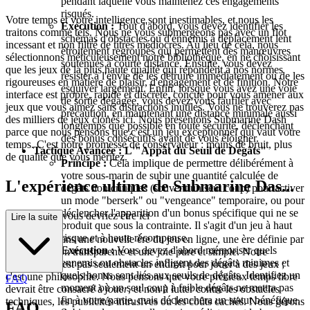
pendant laquelle vous maintenez ces engagements
risqués.
Votre temps et votre intelligence sont inestimables, et nous les
Exécution :
Tout d'abord, vous devez identifier les
traitons comme tels. Nous ne vous submergeons pas avec un flot
schémas d'obstacles ou d'ennemis à déplacement lent
incessant et non filtré de titres médiocres. Au lieu de cela, nous
étroitement regroupés qui permettent des manœuvres
sélectionnons méticuleusement notre bibliothèque, en ne choisissant
soutenues à courte distance. Ensuite, vous devez
que les jeux de la plus haute qualité qui répondent à nos normes
résister à l'envie de les détruire immédiatement ou de les
rigoureuses en matière de plaisir, d'engagement et de finition. Notre
esquiver largement. Enfin, lorsque vous avez une voie
interface est propre, rapide et discrète, conçue pour vous amener aux
de sortie dégagée, vous devez vous faufiler avec
jeux que vous aimez sans distractions inutiles. Vous ne trouverez pas
précaution, en maintenant une distance minimale aussi
des milliers de jeux clonés ici. Nous présentons Submarine Dash
longtemps que possible en toute sécurité, déclenchant
parce que nous pensons que c'est un jeu exceptionnel qui vaut votre
des bonus consécutifs avant de vous éloigner.
temps. C'est notre promesse de conservateur : moins de bruit, plus
Tactique Avancée : L'"Appât du Seuil de Dégâts"
de qualité que vous méritez.
Principe :
Cela implique de permettre délibérément à
votre sous-marin de subir une quantité calculée de
L'expérience ultime de Submarine Das...
dégâts non critiques (souvent un seul coup) pour activer
un mode "berserk" ou "vengeance" temporaire, ou pour
déclencher l'apparition d'un bonus spécifique qui ne se
h : Pourquoi vous devriez être ici
Lire la suite
produit que sous la contrainte. Il s'agit d'un jeu à haut
risque et à haute récompense.
Bienvenue dans une nouvelle ère du jeu en ligne, une ère définie par
Exécution :
Vous devez d'abord mémoriser quels
une immersion transparente et une joie pure et simple. Notre
ennemis ou obstacles infligent des dégâts minimes et
plateforme n'est pas seulement un endroit pour jouer à des jeux ;
quels bonus sont liés aux seuils de dégâts. Identifiez un
c'est une philosophie. Nous pensons que votre précieux temps libre
FAQ
moment où un seul coup à faible dégâts ne mettra pas
devrait être consacré à
jouer
, et non à lutter contre les obstacles
fin à votre partie, mais déclenchera un statut bénéfique.
techniques, les publicités intrusives ou les coûts cachés. Nous gérons
FAQ