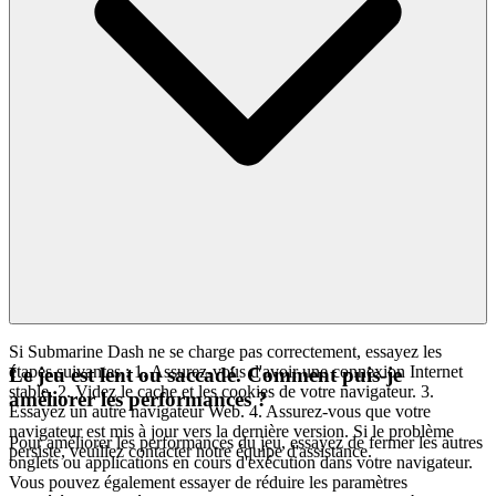
Si Submarine Dash ne se charge pas correctement, essayez les
étapes suivantes : 1. Assurez-vous d'avoir une connexion Internet
Le jeu est lent ou saccadé. Comment puis-je
stable. 2. Videz le cache et les cookies de votre navigateur. 3.
améliorer les performances ?
Essayez un autre navigateur Web. 4. Assurez-vous que votre
navigateur est mis à jour vers la dernière version. Si le problème
Pour améliorer les performances du jeu, essayez de fermer les autres
persiste, veuillez contacter notre équipe d'assistance.
onglets ou applications en cours d'exécution dans votre navigateur.
Vous pouvez également essayer de réduire les paramètres