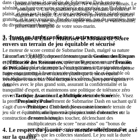
dans chaque niveau et stratégie de Submarine Dash en toute
position défensive ou stratégique. Ne vous attardez jamais. Le
sérénité, sachant que votre expérience est motivée par l'habileté et le
"pourquoi" : Une exposition prolongée pendant la collecte
plaisir, et non par la taille de votre portefeuille. Notre plateforme est
augmente le risque. Les scores élevés proviennent de parties
gratuite, et le sera toujours. Pas de conditions, pas de surprises, juste
soutenues, et une acquisition rapide minimise la vulnérabilité,
du divertissement honnête.
préservant l'intégrité de votre sous-marin.
3. Jouez en toute confiance : notre engagement
2. Tactiques d'Élite : Maîtriser le Moteur de Score
envers un terrain de jeu équitable et sécurisé
Le moteur de score central de Submarine Dash, malgré sa nature
La confiance est le fondement de toute grande communauté, et une
"iframe" et "无标签", repose fortement sur la
Gestion des Risques
expérience de jeu vraiment exceptionnelle repose sur une base de
et l'
Efficacité des Ressources
, avec un léger accent sur l'
Évasion
sécurité, d'équité et de respect. Nous sommes intransigeants dans
de Précision
pour maintenir les multiplicateurs. Le jeu récompense
notre engagement à fournir un environnement sûr et équitable où
l'agression intelligente et calculée plutôt que le mouvement
vos réalisations sont véritablement les vôtres. Nous protégeons vos
frénétique et sans but. Nos tactiques sont conçues pour exploiter
données avec le plus grand soin, assurant la confidentialité et la
cela.
tranquillité d'esprit, et maintenons une politique de tolérance zéro
envers la triche, garantissant que chaque victoire est méritée. Visez
Tactique Avancée : Le Multiplicateur de Score
la première place du classement de Submarine Dash en sachant qu'il
"Proximity Pulse"
s'agit d'un véritable test d'habileté. Nous construisons le terrain de
Principe :
Cette tactique consiste à rester
jeu sûr et équitable, afin que vous puissiez vous concentrer sur la
intentionnellement à très proximité d'obstacles et
construction de votre héritage.
d'ennemis
sans
les toucher, déclenchant des
multiplicateurs de score "near-miss" ou "bonus de
4. Le respect du joueur : un monde sélectionné et axé
proximité" cachés qui sont exponentiellement plus
élevés que les collectes standard. Le jeu suit la durée
sur la qualité