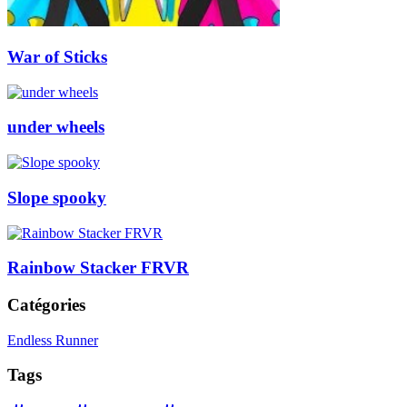
War of Sticks
under wheels
Slope spooky
Rainbow Stacker FRVR
Catégories
Endless Runner
Tags