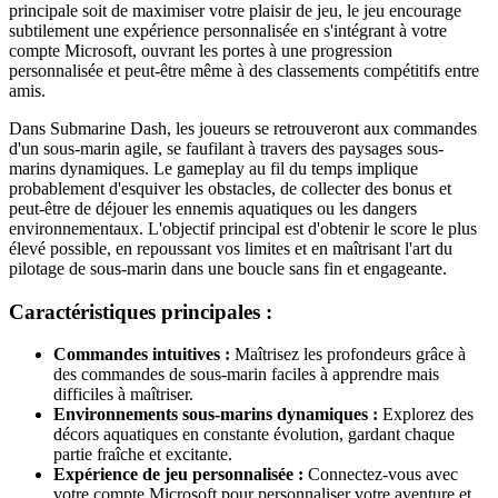
principale soit de maximiser votre plaisir de jeu, le jeu encourage
subtilement une expérience personnalisée en s'intégrant à votre
compte Microsoft, ouvrant les portes à une progression
personnalisée et peut-être même à des classements compétitifs entre
amis.
Dans Submarine Dash, les joueurs se retrouveront aux commandes
d'un sous-marin agile, se faufilant à travers des paysages sous-
marins dynamiques. Le gameplay au fil du temps implique
probablement d'esquiver les obstacles, de collecter des bonus et
peut-être de déjouer les ennemis aquatiques ou les dangers
environnementaux. L'objectif principal est d'obtenir le score le plus
élevé possible, en repoussant vos limites et en maîtrisant l'art du
pilotage de sous-marin dans une boucle sans fin et engageante.
Caractéristiques principales :
Commandes intuitives :
Maîtrisez les profondeurs grâce à
des commandes de sous-marin faciles à apprendre mais
difficiles à maîtriser.
Environnements sous-marins dynamiques :
Explorez des
décors aquatiques en constante évolution, gardant chaque
partie fraîche et excitante.
Expérience de jeu personnalisée :
Connectez-vous avec
votre compte Microsoft pour personnaliser votre aventure et