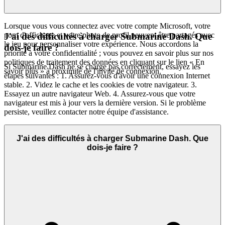
Lorsque vous vous connectez avec votre compte Microsoft, votre
nom d'affichage et votre photo de profil peuvent être partagés avec
J'ai des difficultés à charger Submarine Dash. Que
le jeu pour personnaliser votre expérience. Nous accordons la
dois-je faire ?
priorité à votre confidentialité ; vous pouvez en savoir plus sur nos
politiques de traitement des données en cliquant sur le lien « En
Si Submarine Dash ne se charge pas correctement, essayez les
savoir plus » à proximité de l'invite de connexion.
étapes suivantes : 1. Assurez-vous d'avoir une connexion Internet
stable. 2. Videz le cache et les cookies de votre navigateur. 3.
Essayez un autre navigateur Web. 4. Assurez-vous que votre
navigateur est mis à jour vers la dernière version. Si le problème
persiste, veuillez contacter notre équipe d'assistance.
J'ai des difficultés à charger Submarine Dash. Que
dois-je faire ?