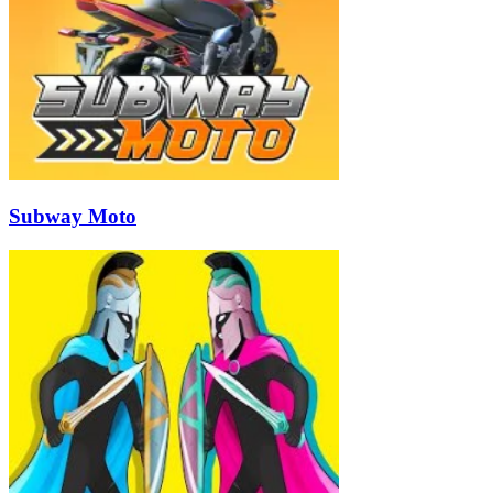
Subway Moto