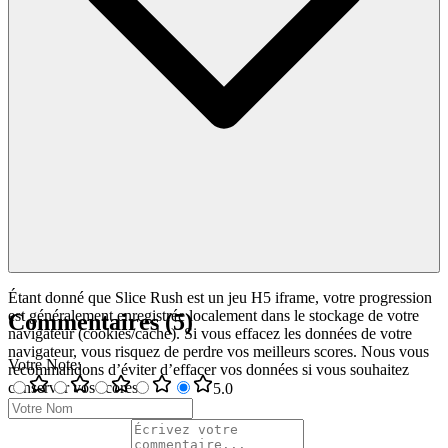
Étant donné que Slice Rush est un jeu H5 iframe, votre progression
est généralement enregistrée localement dans le stockage de votre
Commentaires
(
5
)
navigateur (cookies/cache). Si vous effacez les données de votre
navigateur, vous risquez de perdre vos meilleurs scores. Nous vous
Votre Note
:
recommandons d’éviter d’effacer vos données si vous souhaitez
conserver vos scores.
5
.0