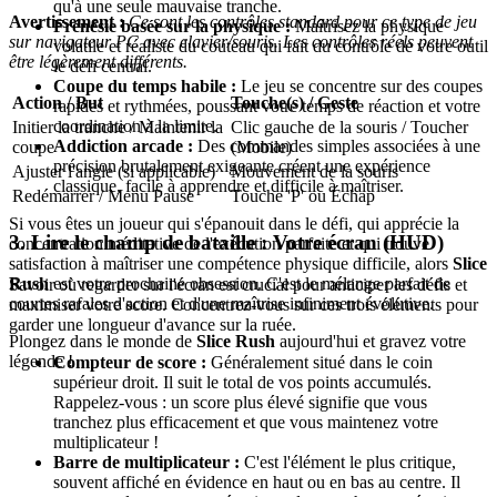
qu'à une seule mauvaise tranche.
Avertissement :
Ce sont les contrôles standard pour ce type de jeu
Frénésie basée sur la physique :
Maîtrisez la physique
sur navigateur PC avec clavier/souris. Les contrôles réels peuvent
volatile et réaliste du couteau qui fait du contrôle de votre outil
être légèrement différents.
le défi central.
Coupe du temps habile :
Le jeu se concentre sur des coupes
Action / But
Touche(s) / Geste
rapides et rythmées, poussant votre temps de réaction et votre
coordination à la limite.
Initier la tranche / Maintenir la
Clic gauche de la souris / Toucher
Addiction arcade :
Des commandes simples associées à une
coupe
(Mobile)
précision brutalement exigeante créent une expérience
Ajuster l'angle (si applicable)
Mouvement de la souris
classique, facile à apprendre et difficile à maîtriser.
Redémarrer / Menu Pause
Touche 'P' ou Échap
Si vous êtes un joueur qui s'épanouit dans le défi, qui apprécie la
3. Lire le champ de bataille : Votre écran (HUD)
concentration méditative de l'exécution parfaite et qui trouve
satisfaction à maîtriser une compétence physique difficile, alors
Slice
Rush
est votre prochaine obsession. C'est le mélange parfait de
Savoir où regarder sur l'écran est crucial pour anticiper les défis et
courtes rafales d'action et d'une maîtrise infiniment évolutive.
maximiser votre score. Concentrez-vous sur ces trois éléments pour
garder une longueur d'avance sur la ruée.
Plongez dans le monde de
Slice Rush
aujourd'hui et gravez votre
légende !
Compteur de score :
Généralement situé dans le coin
supérieur droit. Il suit le total de vos points accumulés.
Rappelez-vous : un score plus élevé signifie que vous
tranchez plus efficacement et que vous maintenez votre
multiplicateur !
Barre de multiplicateur :
C'est l'élément le plus critique,
souvent affiché en évidence en haut ou en bas au centre. Il