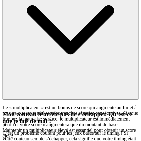
Le « multiplicateur » est un bonus de score qui augmente au fur et à
mesure que vous réalisez des tranches réussies consécutives. Si vous
Mon couteau n’arrête pas de s’échapper. Qu’est-ce
frappez la mauvaise surface, le multiplicateur est immédiatement
que je fais de mal ?
perdu et votre score n'augmentera que du montant de base.
Maintenir un multiplicateur élevé est essentiel pour obtenir un score
C’est un problème courant pour les jeux basés sur le timing ! Si
élevé !
votre couteau semble s’échapper, cela signifie que votre timing était