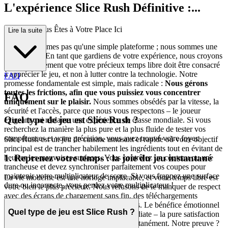
L'expérience Slice Rush Définitive :...
Pourquoi Vous Êtes à Votre Place Ici
Lire la suite
Nous ne sommes pas qu'une simple plateforme ; nous sommes une
philosophie. En tant que gardiens de votre expérience, nous croyons
fondamentalement que votre précieux temps libre doit être consacré
à apprécier le jeu, et non à lutter contre la technologie. Notre
FAQ
promesse fondamentale est simple, mais radicale :
Nous gérons
toutes les frictions, afin que vous puissiez vous concentrer
FAQ
uniquement sur le plaisir.
Nous sommes obsédés par la vitesse, la
sécurité et l'accès, parce que nous vous respectons – le joueur
Quel type de jeu est Slice Rush ?
exigeant qui réclame une expérience de classe mondiale. Si vous
recherchez la manière la plus pure et la plus fluide de tester vos
compétences et votre précision, vous avez trouvé votre foyer.
Slice Rush est un jeu de cuisine amusant et rapide où votre objectif
principal est de trancher habilement les ingrédients tout en évitant de
1. Reprenez votre temps : la joie du jeu instantané
heurter les mauvaises surfaces. Vous contrôlez un couteau ou une
trancheuse et devez synchroniser parfaitement vos coupes pour
maintenir votre multiplicateur de score. Si vous frappez une surface
La vie moderne est une horloge implacable, et votre temps libre est
dure ou incorrecte, vous perdez votre multiplicateur !
votre bien le plus précieux. Nous refusons de le manquer de respect
avec des écrans de chargement sans fin, des téléchargements
fastidieux ou des installations compliquées. Le bénéfice émotionnel
Quel type de jeu est Slice Rush ?
que nous offrons est la gratification immédiate – la pure satisfaction
de vouloir jouer et de pouvoir jouer instantanément. Notre preuve ?