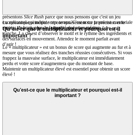
chaque jeu, chaque pixel et chaque fonctionnalité sont vérifiés
manuellement pour l'excellence, la vitesse et la valeur pour le joueur.
Vous ne trouverez pas ici des milliers de jeux clonés. Nous
présentons
Slice Rush
parce que nous pensons que c'est un jeu
exceptionnel qui mérite votre temps. C'est notre promesse curatoriale
La mécanique principale repose entièrement sur la précision et le
: moins de bruit, plus de la qualité que vous méritez.
timing. Vous appuyez ou cliquez généralement pour faire une
Qu’est-ce que le multiplicateur et pourquoi est-il
tranche. La clé est d’observer le motif et le rythme des ingrédients et
important ?
des surfaces en mouvement. Attendez le moment parfait avant
d’agir !
Le « multiplicateur » est un bonus de score qui augmente au fur et à
mesure que vous réalisez des tranches réussies consécutives. Si vous
frappez la mauvaise surface, le multiplicateur est immédiatement
perdu et votre score n'augmentera que du montant de base.
Maintenir un multiplicateur élevé est essentiel pour obtenir un score
élevé !
Qu’est-ce que le multiplicateur et pourquoi est-il
important ?