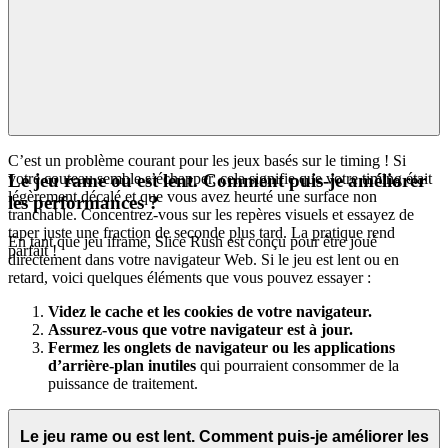
C’est un problème courant pour les jeux basés sur le timing ! Si
votre couteau semble s’échapper, cela signifie que votre timing était
Le jeu rame ou est lent. Comment puis-je améliorer
légèrement décalé et que vous avez heurté une surface non
les performances ?
tranchable. Concentrez-vous sur les repères visuels et essayez de
taper juste une fraction de seconde plus tard. La pratique rend
En tant que jeu iframe, Slice Rush est conçu pour être joué
parfait !
directement dans votre navigateur Web. Si le jeu est lent ou en
retard, voici quelques éléments que vous pouvez essayer :
Videz le cache et les cookies de votre navigateur.
Assurez-vous que votre navigateur est à jour.
Fermez les onglets de navigateur ou les applications
d’arrière-plan inutiles
qui pourraient consommer de la
puissance de traitement.
Le jeu rame ou est lent. Comment puis-je améliorer les