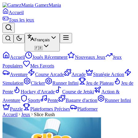
GamezMania
Accueil
Tous les jeux
Français
🇫🇷
Accueil
Joués Récemment
Nouveaux Jeux
Jeux
Populaires
Mes Favoris
Aventure
Course Arcade
Arcade
Stratégie Action
Simulation
Clicker
Runner Infini
Jeu de Plateau
Jeu de
Pente
Hockey d'Arcade
Course de Jetski
Action &
Aventure
Sports
Pente
Bagarre d'action
Runner Infini
Puzzle
Plateformes Précises
Platformer
Accueil
Jeux
Slice Rush