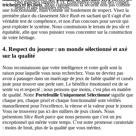
cinq tranches simples à 1x. Concentrez-vous sur des coupes
tricheurs et les bots
. Nous considérons la sécurité non pas comme
nettes et des multiples élevés.
une fonctionnalité, mais comme un fondement de respect. Visez la
première place du classement
Slice Rush
en sachant qu'il s'agit d'un
véritable test de compétence, et non d'un concours pour savoir qui
peut exploiter le système. Nous construisons le terrain de jeu sûr et
équitable, afin que vous puissiez vous concentrer sur la construction
de votre héritage.
4. Respect du joueur : un monde sélectionné et axé
sur la qualité
Nous reconnaissons que votre intelligence et votre goût sont la
raison pour laquelle vous nous recherchez. Vous ne devriez pas
avoir à patauger dans un marécage de jeux de faible qualité et cassés
juste pour trouver une perle rare. Le bénéfice émotionnel est de se
sentir vu et respecté ; nous pensons que moins, c'est plus en matière
de qualité. Notre
Portefeuille Uniquement Sélectionné
signifie que
chaque jeu, chaque pixel et chaque fonctionnalité sont vérifiés
manuellement pour l'excellence, la vitesse et la valeur pour le joueur.
Vous ne trouverez pas ici des milliers de jeux clonés. Nous
présentons
Slice Rush
parce que nous pensons que c'est un jeu
exceptionnel qui mérite votre temps. C'est notre promesse curatoriale
: moins de bruit, plus de la qualité que vous méritez.