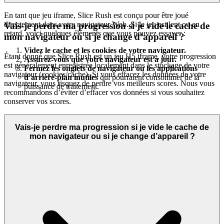
En tant que jeu iframe, Slice Rush est conçu pour être joué
directement dans votre navigateur Web. Si le jeu est lent ou en
Vais-je perdre ma progression si je vide le cache de
retard, voici quelques éléments que vous pouvez essayer :
mon navigateur ou si je change d’appareil ?
Videz le cache et les cookies de votre navigateur.
Étant donné que Slice Rush est un jeu H5 iframe, votre progression
Assurez-vous que votre navigateur est à jour.
est généralement enregistrée localement dans le stockage de votre
Fermez les onglets de navigateur ou les applications
navigateur (cookies/cache). Si vous effacez les données de votre
d’arrière-plan inutiles
qui pourraient consommer de la
navigateur, vous risquez de perdre vos meilleurs scores. Nous vous
puissance de traitement.
recommandons d’éviter d’effacer vos données si vous souhaitez
conserver vos scores.
Vais-je perdre ma progression si je vide le cache de
mon navigateur ou si je change d’appareil ?