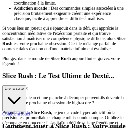
coordination à la limite.
Addiction arcade :
Des commandes simples associées à une
précision brutalement exigeante créent une expérience
classique, facile à apprendre et difficile à maîtriser.
Si vous êtes un joueur qui s'épanouit dans le défi, qui apprécie la
concentration méditative de l'exécution parfaite et qui trouve
satisfaction à maîtriser une compétence physique difficile, alors
Slice
Rush
est votre prochaine obsession. C'est le mélange parfait de
courtes rafales d'action et d'une maîtrise infiniment évolutive.
Plongez dans le monde de
Slice Rush
aujourd'hui et gravez votre
légende !
Slice Rush : Le Test Ultime de Dexté...
rité en Cuisine
Lire la suite
Un simple couteau et une planche à découper peuvent-ils devenir la
scène de votre prochaine obsession de high-score ?
Présentation de
Slice Rush
, le jeu d'arcade hyper-addictif où la
Comment jouer
précision est primordiale et chaque milliseconde compte. Oubliez le
découpage en douceur ; il s'agit d'un défi de cuisine frénétique et
Comment jouer à Slice Rush : Votre guide
défiant la physique qui exige une concentration extrême. Le principe