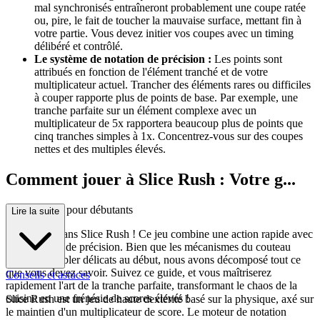
mal synchronisés entraîneront probablement une coupe ratée
ou, pire, le fait de toucher la mauvaise surface, mettant fin à
votre partie. Vous devez initier vos coupes avec un timing
délibéré et contrôlé.
Le système de notation de précision :
Les points sont
attribués en fonction de l'élément tranché et de votre
multiplicateur actuel. Trancher des éléments rares ou difficiles
à couper rapporte plus de points de base. Par exemple, une
tranche parfaite sur un élément complexe avec un
multiplicateur de 5x rapportera beaucoup plus de points que
cinq tranches simples à 1x. Concentrez-vous sur des coupes
nettes et des multiples élevés.
Comment jouer à Slice Rush : Votre g...
uide complet pour débutants
Lire la suite
Bienvenue dans Slice Rush ! Ce jeu combine une action rapide avec
une découpe de précision. Bien que les mécanismes du couteau
puissent sembler délicats au début, nous avons décomposé tout ce
que vous devez savoir. Suivez ce guide, et vous maîtriserez
Conseils et astuces
rapidement l'art de la tranche parfaite, transformant le chaos de la
cuisine en une frénésie de scores élevés !
Slice Rush est un jeu de haute dextérité basé sur la physique, axé sur
le maintien d'un multiplicateur de score. Le moteur de notation