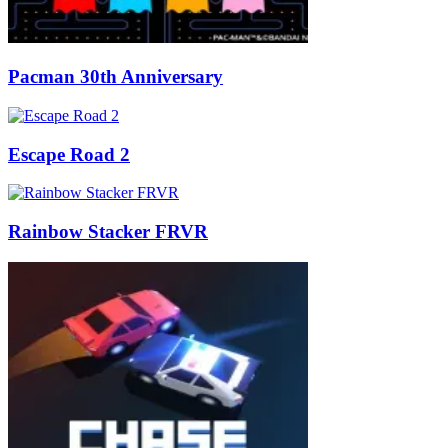
Pacman 30th Anniversary
Escape Road 2
Rainbow Stacker FRVR