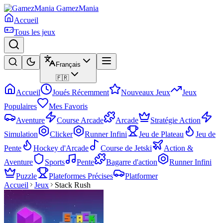
GamezMania
Accueil
Tous les jeux
Français
🇫🇷
Accueil
Joués Récemment
Nouveaux Jeux
Jeux
Populaires
Mes Favoris
Aventure
Course Arcade
Arcade
Stratégie Action
Simulation
Clicker
Runner Infini
Jeu de Plateau
Jeu de
Pente
Hockey d'Arcade
Course de Jetski
Action &
Aventure
Sports
Pente
Bagarre d'action
Runner Infini
Puzzle
Plateformes Précises
Platformer
Accueil
Jeux
Stack Rush