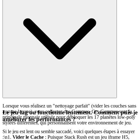
Lorsque vous réalisez un "nettoyage parfait" (vider les couches sans
aucune lacune), vous collectez des Gemmes. Ces Gemmes sont la
Le jeu lag ou fonctionne lentement. Comment puis-je
principale monnaie utilisée pour débloquer les 17 planètes low-poly
améliorer les performances ?
stylées différentes, qui personnalisent votre environnement de jeu.
Si le jeu est lent ou semble saccadé, voici quelques étapes à essayer
:\n1.
Vider le Cache
: Puisque Stack Rush est un jeu iframe H5,