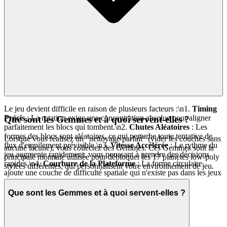
Le jeu devient difficile en raison de plusieurs facteurs :\n1.
Timing
Précis
: La rotation exige une concentration absolue pour aligner
Que sont les Gemmes et à quoi servent-elles ?
parfaitement les blocs qui tombent.\n2.
Chutes Aléatoires
: Les
formes des blocs sont aléatoires, ce qui perturbe toute tentative de
Lorsque vous réalisez un "nettoyage parfait" (vider les couches sans
flux d'empilement prévisible.\n3.
Vitesse Accélérée
: Le rythme du
aucune lacune), vous collectez des Gemmes. Ces Gemmes sont la
jeu augmente rapidement, vous poussant à prendre des décisions
principale monnaie utilisée pour débloquer les 17 planètes low-poly
rapides.\n4.
Courbure de la Plateforme
: La forme circulaire
stylées différentes, qui personnalisent votre environnement de jeu.
ajoute une couche de difficulté spatiale qui n'existe pas dans les jeux
d'empilement de blocs plats.
Que sont les Gemmes et à quoi servent-elles ?