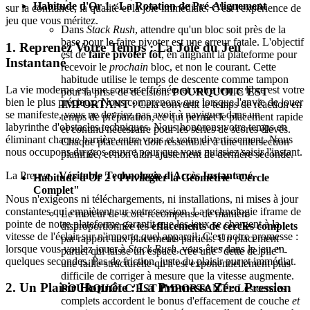
Habitude d'Or 1 : La Rotation de Pré-Alignement
sur la confiance, la qualité et la joie immédiate. C'est l'expérience de
jeu que vous méritez.
Dans
Stack Rush
, attendre qu'un bloc soit près de la
base pour le faire pivoter est une erreur fatale. L'objectif
1. Reprenez Votre Temps : La Joie du Jeu
est de
faire pivoter tôt
, en alignant la plateforme pour
Instantané
recevoir le
prochain
bloc, et non le courant. Cette
habitude utilise le temps de descente comme tampon
La vie moderne est une course effrénée, et votre temps libre est votre
pour la prise de décision.
POURQUOI C'EST
bien le plus précieux. Nous comprenons que lorsque l'envie de jouer
IMPORTANT :
Cela convertit le temps de réaction en
se manifeste, vous ne devriez pas avoir à naviguer dans un
temps de préparation, ce qui permet le placement rapide
labyrinthe d'obstacles techniques. Nous honorons votre temps en
et continu nécessaire pour les séries de scores élevés.
éliminant chaque barrière entre vous et votre divertissement. Nous
Chaque placement doit ressembler à une intersection
nous occupons du gros œuvre pour que vous puissiez saisir l'instant.
planifiée, et non à un ajustement de dernière seconde.
La Preuve :
Véritable Technologie d'Accès Instantané.
Habitude d'Or 2 : Privilégier la Géométrie "Cercle
Complet"
Nous n'exigeons ni téléchargements, ni installations, ni mises à jour
constantes qui empiètent sur votre session. La technologie iframe de
Le moteur de score récompense de manière
pointe de notre plateforme garantit que les jeux se chargent à la
disproportionnée les
effacements de cercles complets
vitesse de l'éclair sur n'importe quel appareil. C'est notre promesse :
par rapport aux placements partiels. Un placement
lorsque vous voulez jouer à
Stack Rush
, vous êtes dans le jeu en
partiel qui laisse un espace crée une "dette de pile" -
quelques secondes. Pas de friction, juste du plaisir pur et immédiat.
une faille structurelle qu'il est exponentiellement plus
difficile de corriger à mesure que la vitesse augmente.
2. Un Plaisir Honnête : La Promesse Zéro Pression
POURQUOI C'EST IMPORTANT :
Les cercles
complets accordent le bonus d'effacement de couche
et