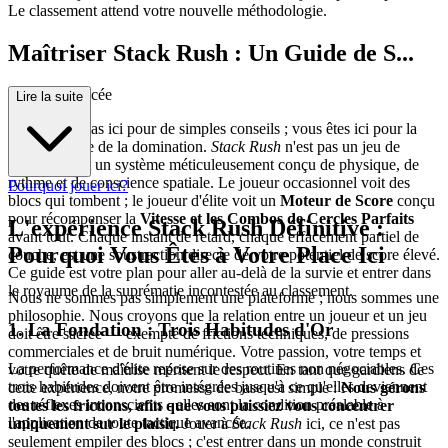
Le classement attend votre nouvelle méthodologie.
Maîtriser Stack Rush : Un Guide de S...
tratégie Avancée
Lire la suite
Vous n'êtes pas ici pour de simples conseils ; vous êtes ici pour la
méthodologie de la domination.
Stack Rush
n'est pas un jeu de
chance ; c'est un système méticuleusement conçu de physique, de
rythme et de conscience spatiale. Le joueur occasionnel voit des
Pourquoi jouer ici?
blocs qui tombent ; le joueur d'élite voit un
Moteur de Score
conçu
pour récompenser la
Vitesse et les Combos de Cercles Parfaits
L'expérience Stack Rush Définitive :
avant tout. Chaque instant de retard, chaque effacement partiel de
Pourquoi Vous Êtes à Votre Place Ici
couche, est une soustraction directe de votre potentiel de score élevé.
Ce guide est votre plan pour aller au-delà de la survie et entrer dans
le royaume de la suprématie incontestée au classement.
Nous ne sommes pas simplement une plateforme ; nous sommes une
philosophie. Nous croyons que la relation entre un joueur et un jeu
1. La Fondation : Trois Habitudes d'Or
doit être sacrée — exempte de frictions techniques, de pressions
commerciales et de bruit numérique. Votre passion, votre temps et
La performance d'élite repose sur des routines non négociables. Ces
votre quête de maîtrise méritent le respect. En tant que gardiens de
trois habitudes doivent être intégrées jusqu'à ce qu'elles deviennent
cette expérience, notre promesse de base est simple :
Nous gérons
des réflexes inconscients - elles sont la condition préalable à
toutes les frictions, afin que vous puissiez vous concentrer
l'application de toute tactique avancée.
uniquement sur le plaisir.
Jouer à
Stack Rush
ici, ce n'est pas
seulement empiler des blocs ; c'est entrer dans un monde construit