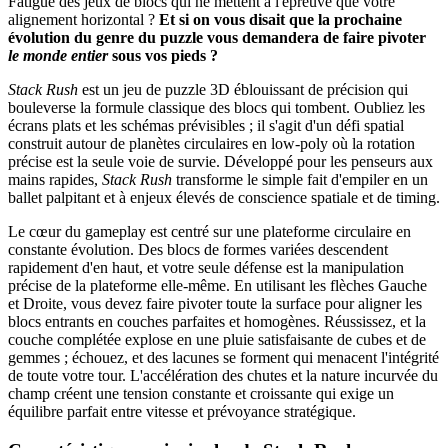
Fatigué des jeux de blocs qui ne mettent à l'épreuve que votre
alignement horizontal ?
Et si on vous disait que la prochaine
évolution du genre du puzzle vous demandera de faire pivoter
le monde entier
sous vos pieds ?
Stack Rush
est un jeu de puzzle 3D éblouissant de précision qui
bouleverse la formule classique des blocs qui tombent. Oubliez les
écrans plats et les schémas prévisibles ; il s'agit d'un défi spatial
construit autour de planètes circulaires en low-poly où la rotation
précise est la seule voie de survie. Développé pour les penseurs aux
mains rapides,
Stack Rush
transforme le simple fait d'empiler en un
ballet palpitant et à enjeux élevés de conscience spatiale et de timing.
Le cœur du gameplay est centré sur une plateforme circulaire en
constante évolution. Des blocs de formes variées descendent
rapidement d'en haut, et votre seule défense est la manipulation
précise de la plateforme elle-même. En utilisant les flèches Gauche
et Droite, vous devez faire pivoter toute la surface pour aligner les
blocs entrants en couches parfaites et homogènes. Réussissez, et la
couche complétée explose en une pluie satisfaisante de cubes et de
gemmes ; échouez, et des lacunes se forment qui menacent l'intégrité
de toute votre tour. L'accélération des chutes et la nature incurvée du
champ créent une tension constante et croissante qui exige un
équilibre parfait entre vitesse et prévoyance stratégique.