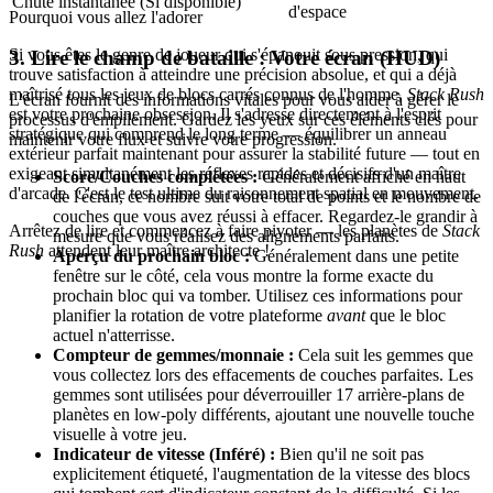
Chute instantanée (Si disponible)
d'espace
Pourquoi vous allez l'adorer
Si vous êtes le genre de joueur qui s'épanouit sous pression, qui
3. Lire le champ de bataille : Votre écran (HUD)
trouve satisfaction à atteindre une précision absolue, et qui a déjà
maîtrisé tous les jeux de blocs carrés connus de l'homme,
Stack Rush
L'écran fournit des informations vitales pour vous aider à gérer le
est votre prochaine obsession. Il s'adresse directement à l'esprit
processus d'empilement. Gardez les yeux sur ces éléments clés pour
stratégique qui comprend le long terme — équilibrer un anneau
maintenir votre flux et suivre votre progression.
extérieur parfait maintenant pour assurer la stabilité future — tout en
exigeant simultanément les réflexes rapides et décisifs d'un maître
Score/Couches complétées :
Généralement affiché en haut
d'arcade. C'est le test ultime du raisonnement spatial en mouvement.
de l'écran, ce nombre suit votre total de points et le nombre de
couches que vous avez réussi à effacer. Regardez-le grandir à
Arrêtez de lire et commencez à faire pivoter — les planètes de
Stack
mesure que vous réalisez des alignements parfaits.
Rush
attendent leur maître architecte !
Aperçu du prochain bloc :
Généralement dans une petite
fenêtre sur le côté, cela vous montre la forme exacte du
prochain bloc qui va tomber. Utilisez ces informations pour
planifier la rotation de votre plateforme
avant
que le bloc
actuel n'atterrisse.
Compteur de gemmes/monnaie :
Cela suit les gemmes que
vous collectez lors des effacements de couches parfaites. Les
gemmes sont utilisées pour déverrouiller 17 arrière-plans de
planètes en low-poly différents, ajoutant une nouvelle touche
visuelle à votre jeu.
Indicateur de vitesse (Inféré) :
Bien qu'il ne soit pas
explicitement étiqueté, l'augmentation de la vitesse des blocs