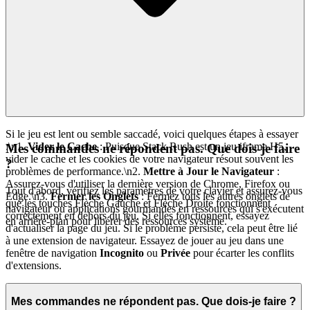
Si le jeu est lent ou semble saccadé, voici quelques étapes à essayer
:\n1.
Vider le Cache
: Puisque Stack Rush est un jeu iframe H5,
Mes commandes ne répondent pas. Que dois-je faire
vider le cache et les cookies de votre navigateur résout souvent les
?
problèmes de performance.\n2.
Mettre à Jour le Navigateur
:
Assurez-vous d'utiliser la dernière version de Chrome, Firefox ou
Tout d'abord, vérifiez les paramètres de votre clavier et assurez-vous
Edge.\n3.
Fermer les Onglets
: Fermez tous les autres onglets de
que les touches Flèche Gauche et Flèche Droite fonctionnent
navigateur ou applications gourmandes en ressources qui s'exécutent
correctement en dehors du jeu. Si elles fonctionnent, essayez
en arrière-plan pour libérer des ressources système.
d'actualiser la page du jeu. Si le problème persiste, cela peut être lié
à une extension de navigateur. Essayez de jouer au jeu dans une
fenêtre de navigation
Incognito
ou
Privée
pour écarter les conflits
d'extensions.
Mes commandes ne répondent pas. Que dois-je faire ?