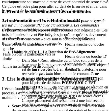
constamment.
couche, est une soustraction directe de votre potentiel de score élevé.
Ce guide est votre plan pour aller au-delà de la survie et entrer dans
2. Prendre les commandes : Les commandes
le royaume de la suprématie incontestée au classement.
1. La Fondation : Trois Habitudes d'Or
Avertissement :
Ce sont les commandes standard pour ce type de
jeu sur un navigateur PC avec clavier/souris. Les commandes
réelles peuvent être légèrement différentes.
La performance d'élite repose sur des routines non négociables. Ces
trois habitudes doivent être intégrées jusqu'à ce qu'elles deviennent
Action / But
Touche(s) / Geste
des réflexes inconscients - elles sont la condition préalable à
l'application de toute tactique avancée.
Faire pivoter la plateforme vers la
Flèche gauche ou touche
gauche
'A'
Habitude d'Or 1 : La Rotation de Pré-Alignement
Faire pivoter la plateforme vers la
Flèche droite ou touche 'D'
droite
Dans
Stack Rush
, attendre qu'un bloc soit près de la
Flèche bas ou Barre
base pour le faire pivoter est une erreur fatale. L'objectif
Chute instantanée (Si disponible)
d'espace
est de
faire pivoter tôt
, en alignant la plateforme pour
recevoir le
prochain
bloc, et non le courant. Cette
habitude utilise le temps de descente comme tampon
3. Lire le champ de bataille : Votre écran (HUD)
pour la prise de décision.
POURQUOI C'EST
IMPORTANT :
Cela convertit le temps de réaction en
L'écran fournit des informations vitales pour vous aider à gérer le
temps de préparation, ce qui permet le placement rapide
processus d'empilement. Gardez les yeux sur ces éléments clés pour
et continu nécessaire pour les séries de scores élevés.
maintenir votre flux et suivre votre progression.
Chaque placement doit ressembler à une intersection
planifiée, et non à un ajustement de dernière seconde.
Score/Couches complétées :
Généralement affiché en haut
de l'écran, ce nombre suit votre total de points et le nombre de