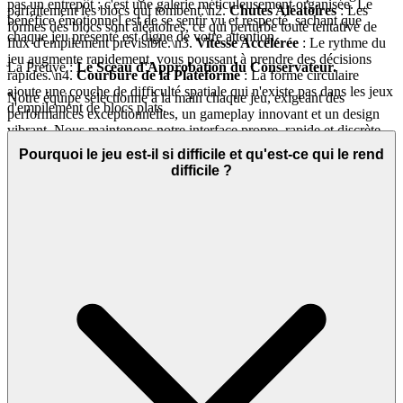
pas un entrepôt ; c'est une galerie méticuleusement organisée. Le
parfaitement les blocs qui tombent.\n2.
Chutes Aléatoires
: Les
bénéfice émotionnel est de se sentir vu et respecté, sachant que
formes des blocs sont aléatoires, ce qui perturbe toute tentative de
chaque jeu présenté est digne de votre attention.
flux d'empilement prévisible.\n3.
Vitesse Accélérée
: Le rythme du
jeu augmente rapidement, vous poussant à prendre des décisions
La Preuve :
Le Sceau d'Approbation du Conservateur.
rapides.\n4.
Courbure de la Plateforme
: La forme circulaire
ajoute une couche de difficulté spatiale qui n'existe pas dans les jeux
Notre équipe sélectionne à la main chaque jeu, exigeant des
d'empilement de blocs plats.
performances exceptionnelles, un gameplay innovant et un design
vibrant. Nous maintenons notre interface propre, rapide et discrète,
en veillant à ce que l'accent reste mis sur le jeu. Vous ne trouverez
Pourquoi le jeu est-il si difficile et qu'est-ce qui le rend
pas des milliers de jeux clonés ici. Nous présentons
Stack Rush
difficile ?
parce que nous pensons que c'est un jeu exceptionnel qui vaut votre
temps, exigeant la concentration et la précision dont vous êtes
capable. C'est notre promesse curatoriale : moins de bruit, plus de la
qualité que vous méritez.