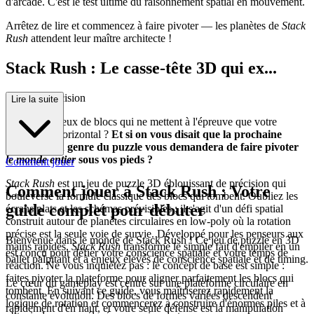
d'arcade. C'est le test ultime du raisonnement spatial en mouvement.
Arrêtez de lire et commencez à faire pivoter — les planètes de
Stack
Rush
attendent leur maître architecte !
Stack Rush : Le casse-tête 3D qui ex...
ige de la précision
Lire la suite
Fatigué des jeux de blocs qui ne mettent à l'épreuve que votre
alignement horizontal ?
Et si on vous disait que la prochaine
évolution du genre du puzzle vous demandera de faire pivoter
le monde entier
sous vos pieds ?
Comment jouer
Stack Rush
est un jeu de puzzle 3D éblouissant de précision qui
Comment jouer à Stack Rush : Votre
bouleverse la formule classique des blocs qui tombent. Oubliez les
guide complet pour débuter
écrans plats et les schémas prévisibles ; il s'agit d'un défi spatial
construit autour de planètes circulaires en low-poly où la rotation
précise est la seule voie de survie. Développé pour les penseurs aux
Bienvenue dans le monde de Stack Rush ! Ce jeu de puzzle en 3D
mains rapides,
Stack Rush
transforme le simple fait d'empiler en un
est conçu pour défier votre conscience spatiale et votre temps de
ballet palpitant et à enjeux élevés de conscience spatiale et de timing.
réaction. Ne vous inquiétez pas : le concept de base est simple :
faites pivoter la plateforme pour aligner parfaitement les blocs qui
Le cœur du gameplay est centré sur une plateforme circulaire en
tombent. En suivant ce guide, vous maîtriserez rapidement la
constante évolution. Des blocs de formes variées descendent
logique de rotation et commencerez à construire d'énormes piles et à
rapidement d'en haut, et votre seule défense est la manipulation