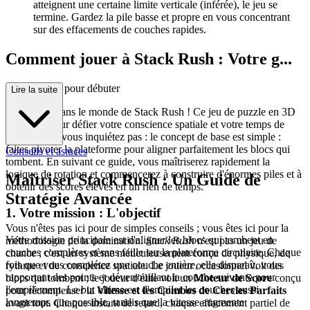
atteignent une certaine limite verticale (inférée), le jeu se
termine. Gardez la pile basse et propre en vous concentrant
sur des effacements de couches rapides.
Comment jouer à Stack Rush : Votre g...
uide complet pour débuter
Lire la suite
Bienvenue dans le monde de Stack Rush ! Ce jeu de puzzle en 3D
est conçu pour défier votre conscience spatiale et votre temps de
réaction. Ne vous inquiétez pas : le concept de base est simple :
faites pivoter la plateforme pour aligner parfaitement les blocs qui
Conseils et astuces
tombent. En suivant ce guide, vous maîtriserez rapidement la
logique de rotation et commencerez à construire d'énormes piles et à
Maîtriser Stack Rush : Un Guide de
obtenir des scores élevés en un rien de temps.
Stratégie Avancée
1. Votre mission : L'objectif
Vous n'êtes pas ici pour de simples conseils ; vous êtes ici pour la
Votre mission principale est d'aligner les blocs qui tombent en
méthodologie de la domination.
Stack Rush
n'est pas un jeu de
couches complètes et sans faille sur la plateforme circulaire. Chaque
chance ; c'est un système méticuleusement conçu de physique, de
fois que vous complétez une couche entière, elle disparaît, vous
rythme et de conscience spatiale. Le joueur occasionnel voit des
rapportant des points et déverrouillant la couche suivante pour
blocs qui tombent ; le joueur d'élite voit un
Moteur de Score
conçu
l'empilement. Le but ultime est d'empiler les couches aussi
pour récompenser la
Vitesse et les Combos de Cercles Parfaits
longtemps que possible, tandis que la vitesse augmente
avant tout. Chaque instant de retard, chaque effacement partiel de