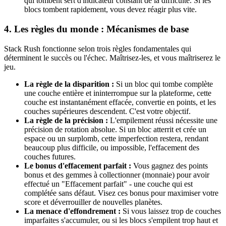
qui tombent sert d'indicateur constant de la difficulté. Si les
blocs tombent rapidement, vous devez réagir plus vite.
4. Les règles du monde : Mécanismes de base
Stack Rush fonctionne selon trois règles fondamentales qui
déterminent le succès ou l'échec. Maîtrisez-les, et vous maîtriserez le
jeu.
La règle de la disparition :
Si un bloc qui tombe complète
une couche entière et ininterrompue sur la plateforme, cette
couche est instantanément effacée, convertie en points, et les
couches supérieures descendent. C'est votre objectif.
La règle de la précision :
L'empilement réussi nécessite une
précision de rotation absolue. Si un bloc atterrit et crée un
espace ou un surplomb, cette imperfection restera, rendant
beaucoup plus difficile, ou impossible, l'effacement des
couches futures.
Le bonus d'effacement parfait :
Vous gagnez des points
bonus et des gemmes à collectionner (monnaie) pour avoir
effectué un "Effacement parfait" - une couche qui est
complétée sans défaut. Visez ces bonus pour maximiser votre
score et déverrouiller de nouvelles planètes.
La menace d'effondrement :
Si vous laissez trop de couches
imparfaites s'accumuler, ou si les blocs s'empilent trop haut et