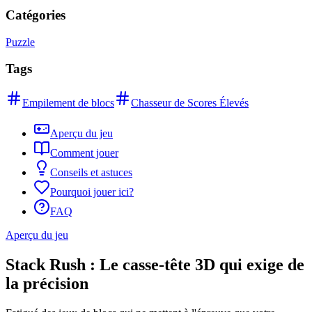
Catégories
Puzzle
Tags
Empilement de blocs
Chasseur de Scores Élevés
Aperçu du jeu
Comment jouer
Conseils et astuces
Pourquoi jouer ici?
FAQ
Aperçu du jeu
Stack Rush : Le casse-tête 3D qui exige de
la précision