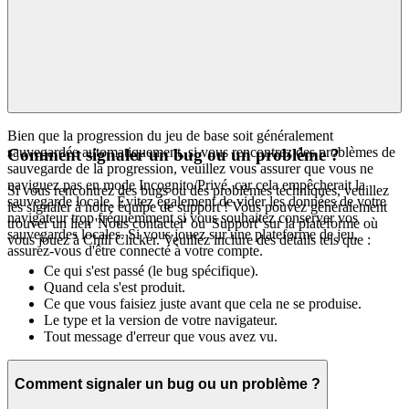
Bien que la progression du jeu de base soit généralement
sauvegardée automatiquement, si vous rencontrez des problèmes de
Comment signaler un bug ou un problème ?
sauvegarde de la progression, veuillez vous assurer que vous ne
naviguez pas en mode Incognito/Privé, car cela empêcherait la
Si vous rencontrez des bugs ou des problèmes techniques, veuillez
sauvegarde locale. Évitez également de vider les données de votre
les signaler à notre équipe de support ! Vous pouvez généralement
navigateur trop fréquemment si vous souhaitez conserver vos
trouver un lien 'Nous contacter' ou 'Support' sur la plateforme où
sauvegardes locales. Si vous jouez sur une plateforme de jeu,
vous jouez à Chill Clicker. Veuillez inclure des détails tels que :
assurez-vous d'être connecté à votre compte.
Ce qui s'est passé (le bug spécifique).
Quand cela s'est produit.
Ce que vous faisiez juste avant que cela ne se produise.
Le type et la version de votre navigateur.
Tout message d'erreur que vous avez vu.
Comment signaler un bug ou un problème ?