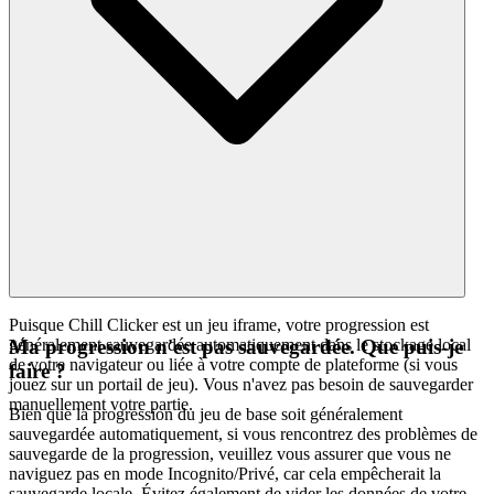
Puisque Chill Clicker est un jeu iframe, votre progression est
généralement sauvegardée automatiquement dans le stockage local
Ma progression n'est pas sauvegardée. Que puis-je
de votre navigateur ou liée à votre compte de plateforme (si vous
faire ?
jouez sur un portail de jeu). Vous n'avez pas besoin de sauvegarder
manuellement votre partie.
Bien que la progression du jeu de base soit généralement
sauvegardée automatiquement, si vous rencontrez des problèmes de
sauvegarde de la progression, veuillez vous assurer que vous ne
naviguez pas en mode Incognito/Privé, car cela empêcherait la
sauvegarde locale. Évitez également de vider les données de votre