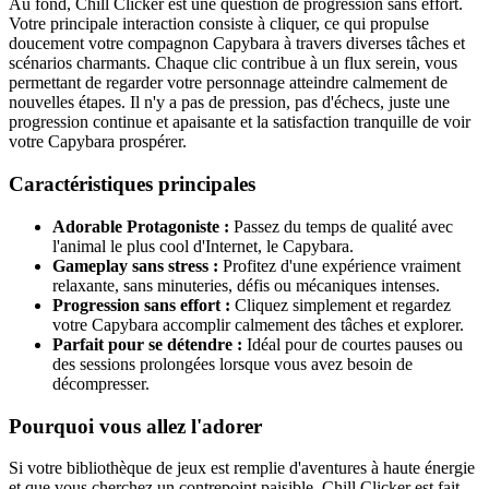
Au fond, Chill Clicker est une question de progression sans effort.
Votre principale interaction consiste à cliquer, ce qui propulse
doucement votre compagnon Capybara à travers diverses tâches et
scénarios charmants. Chaque clic contribue à un flux serein, vous
permettant de regarder votre personnage atteindre calmement de
nouvelles étapes. Il n'y a pas de pression, pas d'échecs, juste une
progression continue et apaisante et la satisfaction tranquille de voir
votre Capybara prospérer.
Caractéristiques principales
Adorable Protagoniste :
Passez du temps de qualité avec
l'animal le plus cool d'Internet, le Capybara.
Gameplay sans stress :
Profitez d'une expérience vraiment
relaxante, sans minuteries, défis ou mécaniques intenses.
Progression sans effort :
Cliquez simplement et regardez
votre Capybara accomplir calmement des tâches et explorer.
Parfait pour se détendre :
Idéal pour de courtes pauses ou
des sessions prolongées lorsque vous avez besoin de
décompresser.
Pourquoi vous allez l'adorer
Si votre bibliothèque de jeux est remplie d'aventures à haute énergie
et que vous cherchez un contrepoint paisible, Chill Clicker est fait