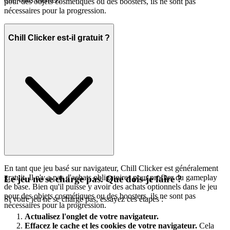
pour des objets cosmétiques ou des boosters, ils ne sont pas
nécessaires pour la progression.
Chill Clicker est-il gratuit ?
En tant que jeu basé sur navigateur, Chill Clicker est généralement
gratuit. Il n'y a pas d'achats obligatoires pour profiter du gameplay
Le jeu ne se charge pas. Que dois-je faire ?
de base. Bien qu'il puisse y avoir des achats optionnels dans le jeu
pour des objets cosmétiques ou des boosters, ils ne sont pas
Si votre jeu ne se charge pas, essayez ces étapes :
nécessaires pour la progression.
Actualisez l'onglet de votre navigateur.
Effacez le cache et les cookies de votre navigateur.
Cela