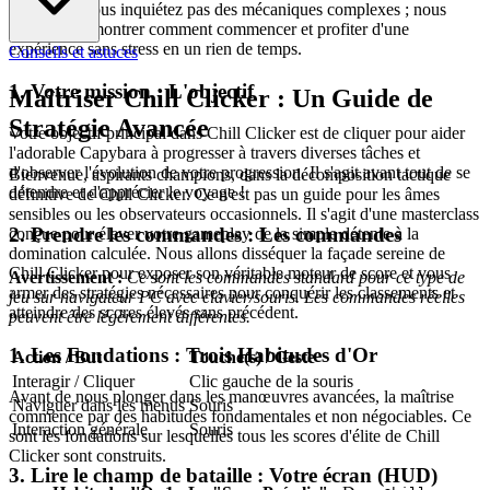
plaisir. Ne vous inquiétez pas des mécaniques complexes ; nous
allons vous montrer comment commencer et profiter d'une
expérience sans stress en un rien de temps.
Conseils et astuces
1. Votre mission : L'objectif
Maîtriser Chill Clicker : Un Guide de
Stratégie Avancée
Votre objectif principal dans Chill Clicker est de cliquer pour aider
l'adorable Capybara à progresser à travers diverses tâches et
d'observer l'évolution de votre progression. Il s'agit avant tout de se
Bienvenue, aspirants champions, dans la décomposition tactique
détendre et d'apprécier le voyage !
définitive de Chill Clicker. Ce n'est pas un guide pour les âmes
sensibles ou les observateurs occasionnels. Il s'agit d'une masterclass
2. Prendre les commandes : Les commandes
conçue pour élever votre gameplay de la simple détente à la
domination calculée. Nous allons disséquer la façade sereine de
Chill Clicker pour exposer son véritable moteur de score et vous
Avertissement :
Ce sont les commandes standard pour ce type de
armer des stratégies nécessaires pour conquérir les classements et
jeu sur navigateur PC avec clavier/souris. Les commandes réelles
atteindre des scores élevés sans précédent.
peuvent être légèrement différentes.
1. Les Fondations : Trois Habitudes d'Or
Action / But
Touche(s) / Geste
Interagir / Cliquer
Clic gauche de la souris
Avant de nous plonger dans les manœuvres avancées, la maîtrise
Naviguer dans les menus
Souris
commence par des habitudes fondamentales et non négociables. Ce
Interaction générale
Souris
sont les fondations sur lesquelles tous les scores d'élite de Chill
Clicker sont construits.
3. Lire le champ de bataille : Votre écran (HUD)