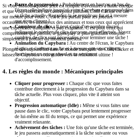
Barre de progression :
Probablement en haut ou en bas de
Si votre bibliothèque de jeux est remplie d'aventures à haute énergie
l'écran, elle indique jusqu'où votre Capybara a progressé dans
et que vous cherchez un contrepoint paisible, Chill Clicker est fait
sa tâche actuelle. Regardez-la se remplir au fur et à mesure
sur mesure pour vous. C'est le jeu parfait pour les joueurs
que vous cliquez !
occasionnels, les amoureux des animaux et tous ceux qui apprécient
Compteur de clics :
Il peut s'agir d'un nombre discret
une expérience tranquille et peu exigeante. C'est pour ceux qui
indiquant le nombre de clics que vous avez effectués. Voyez
comprennent que parfois, le gameplay le plus gratifiant consiste
combien de clics sont nécessaires pour terminer une tâche !
simplement à profiter du moment présent.
Animation du Capybara :
Au centre de l'écran, le Capybara
réagira et s'animera au fur et à mesure que vous cliquez,
Plongez dès aujourd'hui dans le monde tranquille de Chill Clicker et
fournissant un retour visuel et un sentiment
laissez le Capybara vous guider vers la relaxation ultime !
d'accomplissement.
4. Les règles du monde : Mécaniques principales
Cliquer pour progresser :
Chaque clic que vous faites
contribue directement à la progression du Capybara dans sa
tâche actuelle. Plus vous cliquez, plus vite il atteint son
objectif.
Progression automatique (Idle) :
Même si vous faites une
pause dans le clic, votre Capybara peut lentement progresser
de lui-même au fil du temps, ce qui permet une expérience
vraiment relaxante.
Achèvement des tâches :
Une fois qu'une tâche est terminée,
le jeu passera automatiquement à la tâche suivante ou vous