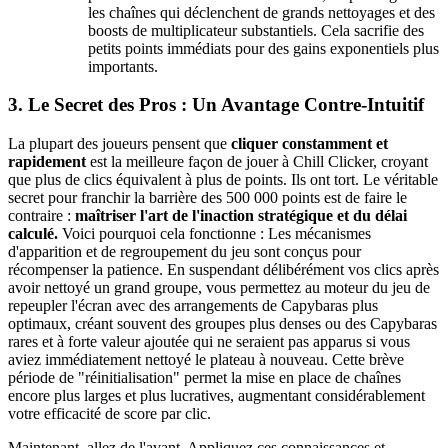
les chaînes qui déclenchent de grands nettoyages et des
boosts de multiplicateur substantiels. Cela sacrifie des
petits points immédiats pour des gains exponentiels plus
importants.
3. Le Secret des Pros : Un Avantage Contre-Intuitif
La plupart des joueurs pensent que
cliquer constamment et
rapidement
est la meilleure façon de jouer à Chill Clicker, croyant
que plus de clics équivalent à plus de points. Ils ont tort. Le véritable
secret pour franchir la barrière des 500 000 points est de faire le
contraire :
maîtriser l'art de l'inaction stratégique et du délai
calculé.
Voici pourquoi cela fonctionne : Les mécanismes
d'apparition et de regroupement du jeu sont conçus pour
récompenser la patience. En suspendant délibérément vos clics après
avoir nettoyé un grand groupe, vous permettez au moteur du jeu de
repeupler l'écran avec des arrangements de Capybaras plus
optimaux, créant souvent des groupes plus denses ou des Capybaras
rares et à forte valeur ajoutée qui ne seraient pas apparus si vous
aviez immédiatement nettoyé le plateau à nouveau. Cette brève
période de "réinitialisation" permet la mise en place de chaînes
encore plus larges et plus lucratives, augmentant considérablement
votre efficacité de score par clic.
Maintenant, allez de l'avant. Appliquez ces connaissances et