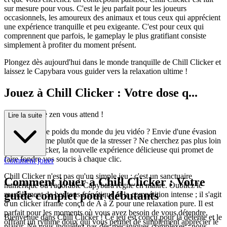
sur mesure pour vous. C'est le jeu parfait pour les joueurs
occasionnels, les amoureux des animaux et tous ceux qui apprécient
une expérience tranquille et peu exigeante. C'est pour ceux qui
comprennent que parfois, le gameplay le plus gratifiant consiste
simplement à profiter du moment présent.
Plongez dès aujourd'hui dans le monde tranquille de Chill Clicker et
laissez le Capybara vous guider vers la relaxation ultime !
Jouez à Chill Clicker : Votre dose q...
uotidienne de zen vous attend !
Lire la suite
Vous sentez le poids du monde du jeu vidéo ? Envie d'une évasion
qui apaise l'âme plutôt que de la stresser ? Ne cherchez pas plus loin
que Chill Clicker, la nouvelle expérience délicieuse qui promet de
faire fondre vos soucis à chaque clic.
Comment jouer
Chill Clicker n'est pas qu'un simple jeu ; c'est un sanctuaire
Comment jouer à Chill Clicker : Votre
numérique où l'adorable Capybara règne en maître. Oubliez le
guide complet pour débutants
martèlement de boutons frénétique et la compétition intense ; il s'agit
d'un clicker iframe conçu de A à Z pour une relaxation pure. Il est
parfait pour les moments où vous avez besoin de vous détendre,
Bienvenue dans Chill Clicker ! Ce jeu est conçu pour la détente et le
offrant un rythme doux qui vous permet de simplement apprécier le
plaisir. Ne vous inquiétez pas des mécaniques complexes ; nous