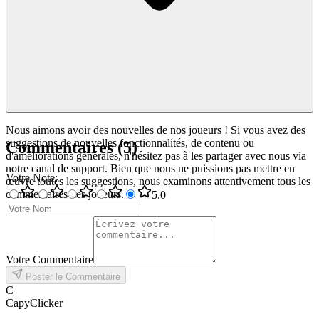
Nous aimons avoir des nouvelles de nos joueurs ! Si vous avez des
suggestions de nouvelles fonctionnalités, de contenu ou
Commentaires
(
5
)
d'améliorations générales, n'hésitez pas à les partager avec nous via
notre canal de support. Bien que nous ne puissions pas mettre en
Votre Note
:
œuvre toutes les suggestions, nous examinons attentivement tous les
commentaires des joueurs.
5
.0
Votre Commentaire
Poster le Commentaire
C
CapyClicker