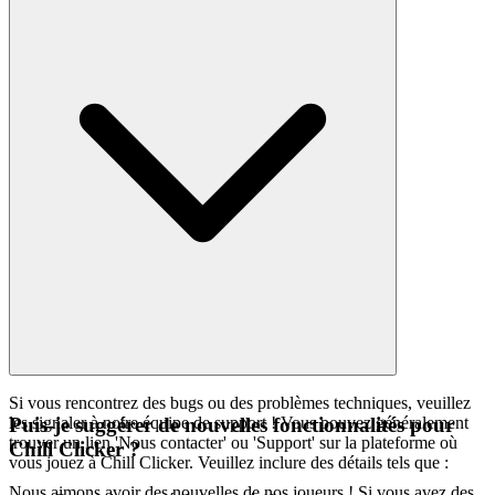
Si vous rencontrez des bugs ou des problèmes techniques, veuillez
les signaler à notre équipe de support ! Vous pouvez généralement
Puis-je suggérer de nouvelles fonctionnalités pour
trouver un lien 'Nous contacter' ou 'Support' sur la plateforme où
Chill Clicker ?
vous jouez à Chill Clicker. Veuillez inclure des détails tels que :
Nous aimons avoir des nouvelles de nos joueurs ! Si vous avez des