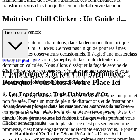
transformez vos clics tranquilles en un chef-d'œuvre tactique.
Maîtriser Chill Clicker : Un Guide d...
e Stratégie Avancée
Lire la suite
Bienvenue, aspirants champions, dans la décomposition tactique
définitive de Chill Clicker. Ce n'est pas un guide pour les âmes
sensibles ou les observateurs occasionnels. Il s'agit d'une masterclass
conçue pour élever votre gameplay de la simple détente à la
Pourquoi jouer ici?
domination calculée. Nous allons disséquer la façade sereine de
Chill Clicker pour exposer son véritable moteur de score et vous
L'expérience Clicker Chill Définitive :
armer des stratégies nécessaires pour conquérir les classements et
Pourquoi Vous Êtes à Votre Place Ici
atteindre des scores élevés sans précédent.
1. Les Fondations : Trois Habitudes d'Or
À la base, nous pensons que le jeu vidéo devrait être une joie pure et
non frelatée. Dans un monde plein de distractions et de frustrations,
Avant de nous plonger dans les manœuvres avancées, la maîtrise
notre plateforme se présente comme un sanctuaire, méticuleusement
commence par des habitudes fondamentales et non négociables. Ce
conçu pour éliminer toute barrière entre vous et les jeux que vous
sont les fondations sur lesquelles tous les scores d'élite de Chill
aimez. Nous gérons toutes les frictions, afin que vous puissiez vous
Clicker sont construits.
concentrer uniquement sur le plaisir – ce n'est pas seulement une
promesse, c'est notre engagement indéfectible envers vous, le joueur.
Habitude d'Or 1 : Le "Scan Pré-clic"
- Dans
Chill
, chaque instant compte, même avant votre première
Clicker