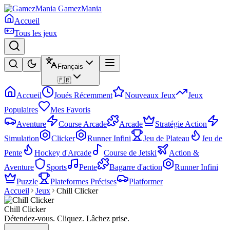
GamezMania
Accueil
Tous les jeux
Français
🇫🇷
Accueil
Joués Récemment
Nouveaux Jeux
Jeux
Populaires
Mes Favoris
Aventure
Course Arcade
Arcade
Stratégie Action
Simulation
Clicker
Runner Infini
Jeu de Plateau
Jeu de
Pente
Hockey d'Arcade
Course de Jetski
Action &
Aventure
Sports
Pente
Bagarre d'action
Runner Infini
Puzzle
Plateformes Précises
Platformer
Accueil
Jeux
Chill Clicker
Chill Clicker
Détendez-vous. Cliquez. Lâchez prise.