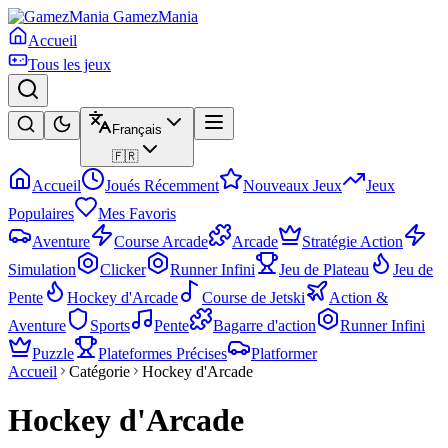
GamezMania
Accueil
Tous les jeux
Français
🇫🇷
Accueil
Joués Récemment
Nouveaux Jeux
Jeux
Populaires
Mes Favoris
Aventure
Course Arcade
Arcade
Stratégie Action
Simulation
Clicker
Runner Infini
Jeu de Plateau
Jeu de
Pente
Hockey d'Arcade
Course de Jetski
Action &
Aventure
Sports
Pente
Bagarre d'action
Runner Infini
Puzzle
Plateformes Précises
Platformer
Accueil
Catégorie
Hockey d'Arcade
Hockey d'Arcade