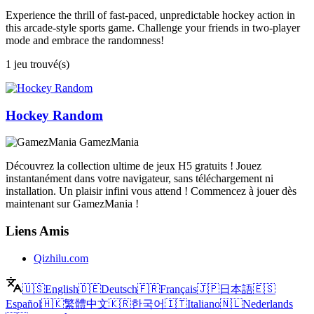
Experience the thrill of fast-paced, unpredictable hockey action in
this arcade-style sports game. Challenge your friends in two-player
mode and embrace the randomness!
1 jeu trouvé(s)
Hockey Random
GamezMania
Découvrez la collection ultime de jeux H5 gratuits ! Jouez
instantanément dans votre navigateur, sans téléchargement ni
installation. Un plaisir infini vous attend ! Commencez à jouer dès
maintenant sur GamezMania !
Liens Amis
Qizhilu.com
🇺🇸
English
🇩🇪
Deutsch
🇫🇷
Français
🇯🇵
日本語
🇪🇸
Español
🇭🇰
繁體中文
🇰🇷
한국어
🇮🇹
Italiano
🇳🇱
Nederlands