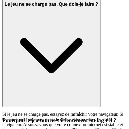
Le jeu ne se charge pas. Que dois-je faire ?
Si le jeu ne se charge pas, essayez de rafraîchir votre navigateur. Si
cela ne fonctionne pas, videz le cache et les cookies de votre
Pourquoi le jeu tourne-t-il lentement ou lag-t-il ?
navigateur. Assurez-vous que votre connexion Internet est stable et