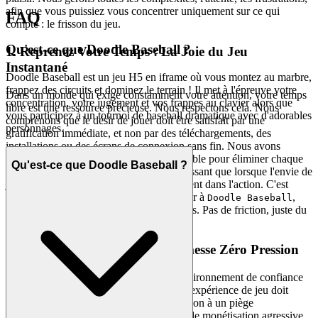
afin que vous puissiez vous concentrer uniquement sur ce qui
FAQ
compte : le frisson du jeu.
Qu'est-ce que Doodle Baseball ?
1. Reprenez Votre Temps : La Joie du Jeu
Instantané
Doodle Baseball est un jeu H5 en iframe où vous montez au marbre,
frappez des circuits et dominez le terrain ! Il met à l'épreuve votre
Dans un monde qui exige constamment votre attention, votre temps
concentration, votre jugement et vos frappes au clavier alors que
libre est une ressource précieuse. Nous respectons cela. Nous
vous participez à un tournoi de baseball dramatique avec d'adorables
comprenons que le désir de jouer doit être satisfait par une
personnages.
gratification immédiate, et non par des téléchargements, des
installations ou des écrans de connexion sans fin. Nous avons
construit notre plateforme de fond en comble pour éliminer chaque
Qu'est-ce que Doodle Baseball ?
barrière entre vous et votre plaisir, garantissant que lorsque l'envie de
jouer se manifeste, vous êtes instantanément dans l'action. C'est
notre promesse : lorsque vous voulez jouer à
,
Doodle Baseball
vous êtes dans le jeu en quelques secondes. Pas de friction, juste du
plaisir pur et immédiat.
2. Un Plaisir Honnête : La Promesse Zéro Pression
Le véritable plaisir s'épanouit dans un environnement de confiance
et de transparence. Nous pensons qu'une expérience de jeu doit
ressembler à une étreinte accueillante, et non à un piège
soigneusement tendu de coûts cachés ou de monétisation agressive.