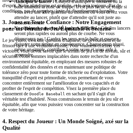
niveau et stratégie de
en toute tranquillité
Doodle Baseball
Anticipez le lancer :
Essayez d'anticiper le moment où la
d'esprit. Notre plateforme est gratuite, et le sera toujours. Pas de
balle atteindra la zone de frappe. Il est plus facile de réagir si
conditions, pas de surprises, juste du divertissement honnête.
vous avez une idée générale du moment où vous devez vous
attendre au lancer, plutôt que d'attendre qu'il soit juste au-
3. Jouez en Toute Confiance : Notre Engagement
dessus de vous.
Ne paniquez pas avec les lancers difficiles :
Certains lancers
pour un Terrain de Jeu Équitable et Sécurisé
seront plus rapides ou auront plus de courbe. Ne vous
découragez pas ! Gardez les yeux sur la balle et essayez
Le jeu vidéo, c'est une question d'habileté, de dévouement et de
d'ajuster votre timing en conséquence. Chaque coup réussi,
frisson face à une véritable réussite. Pour vraiment célébrer vos
même un simple, contribue à votre score et vous aide à
victoires, vous devez savoir que le terrain de jeu est de niveau, sûr et
apprendre.
sécurisé. Nous sommes implacables dans notre recherche d'un
environnement équitable, en employant des mesures robustes de
confidentialité des données et en maintenant une politique de
tolérance zéro pour toute forme de tricherie ou d'exploitation. Votre
tranquillité d'esprit est primordiale, vous permettant de vous
concentrer entièrement sur l'amélioration de vos capacités et de
profiter de l'esprit de compétition. Visez la première place du
classement de
en sachant qu'il s'agit d'un
Doodle Baseball
véritable test d'habileté. Nous construisons le terrain de jeu sûr et
équitable, afin que vous puissiez vous concentrer sur la construction
de votre héritage.
4. Respect du Joueur : Un Monde Soigné, axé sur la
Qualité