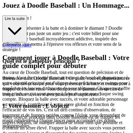
Jouez à Doodle Baseball : Un Hommage...
au Home Run !
Lire la suite
Prêt à vous présenter à la batte et à dominer le diamant ? Doodle
Baseball n'est pas juste un autre jeu ; c'est votre billet pour une
expérience de baseball incroyablement addictive, inspirée des
gribouillis, qui mettra à l'épreuve vos réflexes et votre sens de la
Comment jouer
stratégie !
Comment jouer à Doodle Baseball : Votre
Quel est le gameplay principal ?
guide complet pour débuter
Au cœur de Doodle Baseball, tout est question de précision et de
timing. Vous êtes plongé dans un tournoi de baseball dramatique où
Bienvenue dans Doodle Baseball ! Ce guide vous expliquera tout ce
votre objectif principal est d'aligner avec précision vos swings pour
que vous devez savoir pour vous présenter à la batte et commencer à
empêcher les lancers du lanceur de vous dépasser. Chaque tour offre
frapper des home runs. Vous dompterez le diamant en un rien de
trois prises, ce qui vous pousse à faire en sorte que chaque swing
temps, même si vous n'avez jamais joué auparavant !
compte. Bloquez la balle avec succès, et votre adorable personnage
est remplacé, contribuant à votre score global en fonction de
1. Votre mission : L'objectif
l'efficacité de vos tirs. C'est un défi continu d'observation, de
jugement et de frappes rapides comme l'éclair, vous demandant de
Votre objectif principal dans Doodle Baseball est de frapper les
réagir rapidement à chaque lancer pour accumuler ces points
lancers entrants, de marquer autant de home runs que possible et
indispensables.
d'obtenir un score élevé. Frapper la balle avec succès vous permet