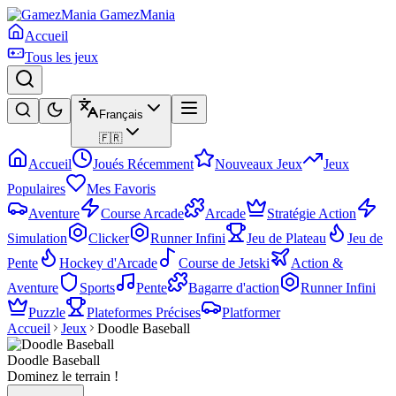
GamezMania
Accueil
Tous les jeux
Français
🇫🇷
Accueil
Joués Récemment
Nouveaux Jeux
Jeux
Populaires
Mes Favoris
Aventure
Course Arcade
Arcade
Stratégie Action
Simulation
Clicker
Runner Infini
Jeu de Plateau
Jeu de
Pente
Hockey d'Arcade
Course de Jetski
Action &
Aventure
Sports
Pente
Bagarre d'action
Runner Infini
Puzzle
Plateformes Précises
Platformer
Accueil
Jeux
Doodle Baseball
Doodle Baseball
Dominez le terrain !