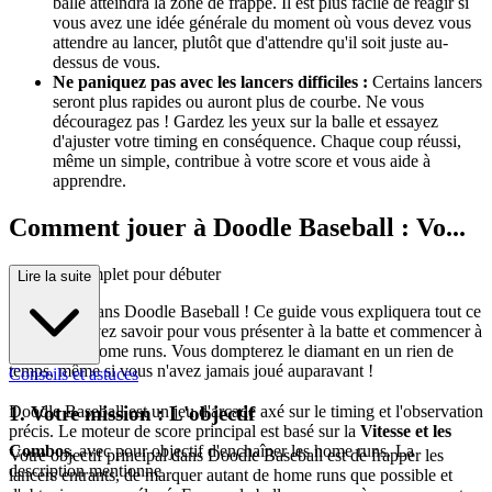
balle atteindra la zone de frappe. Il est plus facile de réagir si
vous avez une idée générale du moment où vous devez vous
attendre au lancer, plutôt que d'attendre qu'il soit juste au-
dessus de vous.
Ne paniquez pas avec les lancers difficiles :
Certains lancers
seront plus rapides ou auront plus de courbe. Ne vous
découragez pas ! Gardez les yeux sur la balle et essayez
d'ajuster votre timing en conséquence. Chaque coup réussi,
même un simple, contribue à votre score et vous aide à
apprendre.
Comment jouer à Doodle Baseball : Vo...
tre guide complet pour débuter
Lire la suite
Bienvenue dans Doodle Baseball ! Ce guide vous expliquera tout ce
que vous devez savoir pour vous présenter à la batte et commencer à
frapper des home runs. Vous dompterez le diamant en un rien de
temps, même si vous n'avez jamais joué auparavant !
Conseils et astuces
1. Votre mission : L'objectif
Doodle Baseball est un jeu d'arcade axé sur le timing et l'observation
précis. Le moteur de score principal est basé sur la
Vitesse et les
Combos
, avec pour objectif d'enchaîner les home runs. La
Votre objectif principal dans Doodle Baseball est de frapper les
description mentionne
lancers entrants, de marquer autant de home runs que possible et