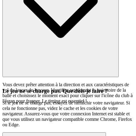
Vous devez prêter attention à la direction et aux caractéristiques de
vol du lancer du lanceur. Identifiez rapidement la trajectoire de la
Le jeu ne se charge pas. Que dois-je faire ?
balle et choisissez le moment exact pour cliquer sur l'icône du club à
l'écran pour frapper. Le timing est essentiel !
Si le jeu ne se charge pas, essayez de rafraîchir votre navigateur. Si
cela ne fonctionne pas, videz le cache et les cookies de votre
navigateur. Assurez-vous que votre connexion Internet est stable et
que vous utilisez un navigateur compatible comme Chrome, Firefox
ou Edge.