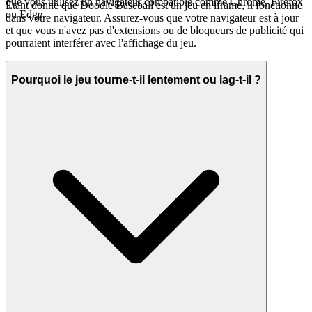
que vous utilisez un navigateur compatible comme Chrome, Firefox
Étant donné que Doodle Baseball est un jeu en iframe, il fonctionne
ou Edge.
dans votre navigateur. Assurez-vous que votre navigateur est à jour
et que vous n'avez pas d'extensions ou de bloqueurs de publicité qui
pourraient interférer avec l'affichage du jeu.
Pourquoi le jeu tourne-t-il lentement ou lag-t-il ?