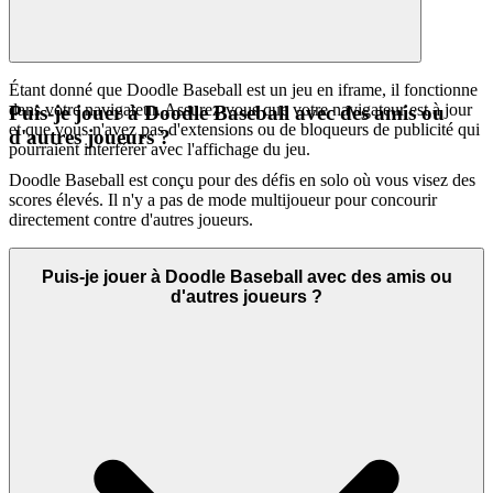
Étant donné que Doodle Baseball est un jeu en iframe, il fonctionne
dans votre navigateur. Assurez-vous que votre navigateur est à jour
Puis-je jouer à Doodle Baseball avec des amis ou
et que vous n'avez pas d'extensions ou de bloqueurs de publicité qui
d'autres joueurs ?
pourraient interférer avec l'affichage du jeu.
Doodle Baseball est conçu pour des défis en solo où vous visez des
scores élevés. Il n'y a pas de mode multijoueur pour concourir
directement contre d'autres joueurs.
Puis-je jouer à Doodle Baseball avec des amis ou
d'autres joueurs ?