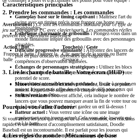
de continuer à jouer et d'accumuler des points pour votre équipe !
Caractéristiques principales
2. Prendre les commandes : Les commandes
Gameplay basé sur le timing captivant :
Maîtrisez l'art du
swing avec un timing précis pour frapper ces home runs
Avertissement :
Ce sont les commandes standard pour ce type de
insaisissables.
jeu sur navigateur PC avec clavier/souris. Les commandes réelles
Esthétique charmante de gribouillis :
Plongez-vous dans un
peuvent être légèrement différentes.
monde fantaisiste inspiré des gribouillis avec des personnages
adorables.
Action / But
Touche(s) / Geste
Difficulté progressive stimulante :
Affrontez des lancers de
Frapper la batte / Frapper la
Clic gauche de la souris ou Barre
plus en plus délicats et diversifiés qui exigent des
balle
d'espace
compétences d'observation aiguisées.
Échanges de personnages stratégiques :
Utilisez les blocs
3. Lire le champ de bataille : Votre écran (HUD)
réussis pour faire pivoter les personnages et maximiser votre
potentiel de score.
Mécanismes accessibles mais profonds :
Facile à prendre en
Score :
Généralement affiché en évidence, il suit vos points
main et à jouer, mais offre des niveaux de défi pour ceux qui
actuels. Regardez-le augmenter à chaque coup réussi !
recherchent la maîtrise.
Strikes restants :
Souvent affiché, cela indique le nombre de
lancers que vous pouvez manquer avant la fin de votre tour ou
Pourquoi vous allez l'adorer
de la partie. Restez concentré et gardez un œil là-dessus !
Batteur actuel :
Vous verrez une icône ou une image
représentant votre joueur actuel. Cela vous aide à savoir qui
Si vous aimez les jeux qui exigent de la concentration, des réactions
est à la batte.
rapides et un sentiment d'accomplissement satisfaisant, Doodle
Baseball est un incontournable. Il est parfait pour les joueurs qui
4. Les règles du monde : Mécanismes de base
apprécient les défis sportifs compétitifs mais qui apprécient