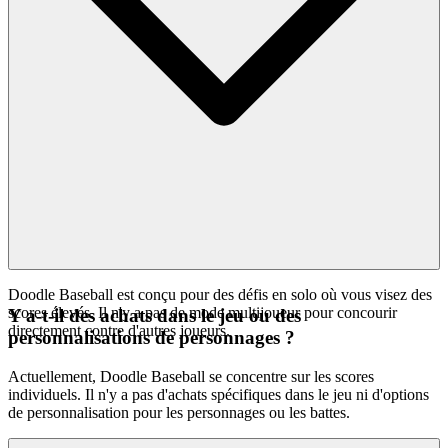
Doodle Baseball est conçu pour des défis en solo où vous visez des
scores élevés. Il n'y a pas de mode multijoueur pour concourir
Y a-t-il des achats dans le jeu ou des
directement contre d'autres joueurs.
personnalisations de personnages ?
Actuellement, Doodle Baseball se concentre sur les scores
individuels. Il n'y a pas d'achats spécifiques dans le jeu ni d'options
de personnalisation pour les personnages ou les battes.