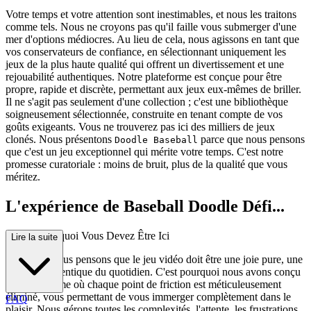
Votre temps et votre attention sont inestimables, et nous les traitons
comme tels. Nous ne croyons pas qu'il faille vous submerger d'une
mer d'options médiocres. Au lieu de cela, nous agissons en tant que
vos conservateurs de confiance, en sélectionnant uniquement les
jeux de la plus haute qualité qui offrent un divertissement et une
rejouabilité authentiques. Notre plateforme est conçue pour être
propre, rapide et discrète, permettant aux jeux eux-mêmes de briller.
Il ne s'agit pas seulement d'une collection ; c'est une bibliothèque
soigneusement sélectionnée, construite en tenant compte de vos
goûts exigeants. Vous ne trouverez pas ici des milliers de jeux
clonés. Nous présentons
parce que nous pensons
Doodle Baseball
que c'est un jeu exceptionnel qui mérite votre temps. C'est notre
promesse curatoriale : moins de bruit, plus de la qualité que vous
méritez.
L'expérience de Baseball Doodle Défi...
nitive : Pourquoi Vous Devez Être Ici
Lire la suite
À la base, nous pensons que le jeu vidéo doit être une joie pure, une
évasion authentique du quotidien. C'est pourquoi nous avons conçu
une plateforme où chaque point de friction est méticuleusement
éliminé, vous permettant de vous immerger complètement dans le
FAQ
plaisir. Nous gérons toutes les complexités, l'attente, les frustrations,