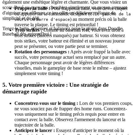
également une esthétique légère et charmante. Que vous visiez un
score élevé ou que vous cherchiez simplement un moyen amusant
Frapper la balle :
Pour frapper la balle, vous devez cliquer
d'aiguiser vos réflexes, ce jeu offre un délicieux mélange de
ou appuyer sur la commande désignée (
Clic gauche de la
simplicité et de défi.
ou
) au moment précis où la balle
souris
Barre d'espace
traverse la plaque. Le timing est primordial !
Tenez la batte, observez et balancez pour la gloire dans Doodle
Trois strikes :
Comme au baseball réel, vous avez droit à
Baseball dès aujourd'hui !
trois strikes (lancers manqués) par batteur. Si vous obtenez
trois strikes, votre batteur est éliminé et un nouveau joueur
peut se présenter, ou votre partie peut se terminer.
Rotation des personnages :
Après avoir frappé la balle avec
succès, votre personnage actuel sera remplacé par un autre.
Chaque personnage peut avoir de légères différences
visuelles, mais le gameplay de base reste le même – ajustez
simplement votre timing !
5. Votre première victoire : Une stratégie de
démarrage rapide
Concentrez-vous sur le timing :
Lors de vos premiers coups,
ne vous souciez pas de frapper des home runs. Concentrez-
vous uniquement sur le timing précis requis pour entrer en
contact avec la balle. Observez l'armement du lanceur et la
trajectoire de la balle.
Anticipez le lancer :
Essayez d'anticiper le moment où la