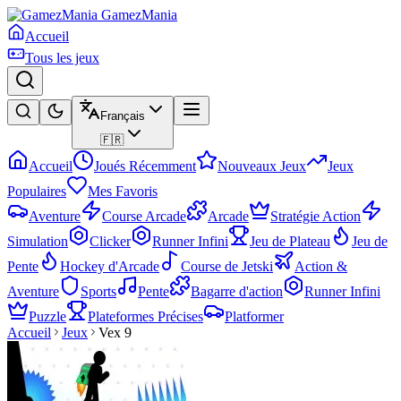
GamezMania
Accueil
Tous les jeux
Français
🇫🇷
Accueil
Joués Récemment
Nouveaux Jeux
Jeux
Populaires
Mes Favoris
Aventure
Course Arcade
Arcade
Stratégie Action
Simulation
Clicker
Runner Infini
Jeu de Plateau
Jeu de
Pente
Hockey d'Arcade
Course de Jetski
Action &
Aventure
Sports
Pente
Bagarre d'action
Runner Infini
Puzzle
Plateformes Précises
Platformer
Accueil
Jeux
Vex 9