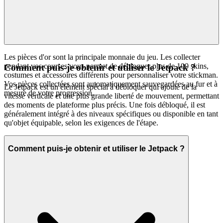
Les pièces d'or sont la principale monnaie du jeu. Les collecter
pendant vos courses vous permet de débloquer plus de 100 skins,
Comment puis-je obtenir et utiliser le Jetpack ?
costumes et accessoires différents pour personnaliser votre stickman.
Vos pièces collectées sont automatiquement sauvegardées au fur et à
Le Jetpack est un élément spécial à débloquer qui ajoute de la
mesure de votre progression.
vitesse verticale et une plus grande liberté de mouvement, permettant
des moments de plateforme plus précis. Une fois débloqué, il est
généralement intégré à des niveaux spécifiques ou disponible en tant
qu'objet équipable, selon les exigences de l'étape.
Comment puis-je obtenir et utiliser le Jetpack ?