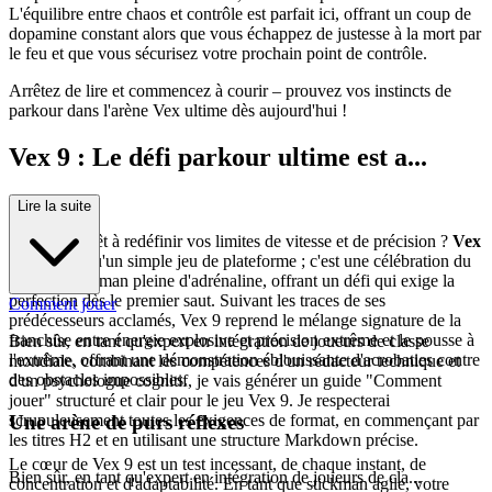
L'équilibre entre chaos et contrôle est parfait ici, offrant un coup de
dopamine constant alors que vous échappez de justesse à la mort par
le feu et que vous sécurisez votre prochain point de contrôle.
Arrêtez de lire et commencez à courir – prouvez vos instincts de
parkour dans l'arène Vex ultime dès aujourd'hui !
Vex 9 : Le défi parkour ultime est a...
rrivé !
Lire la suite
Êtes-vous prêt à redéfinir vos limites de vitesse et de précision ?
Vex
9
n'est pas qu'un simple jeu de plateforme ; c'est une célébration du
parkour stickman pleine d'adrénaline, offrant un défi qui exige la
perfection dès le premier saut. Suivant les traces de ses
Comment jouer
prédécesseurs acclamés, Vex 9 reprend le mélange signature de la
franchise entre énergie explosive et précision extrême et le pousse à
Bien sûr, en tant qu'expert en intégration de joueurs de classe
l'extrême, offrant une démonstration éblouissante d'acrobaties contre
mondiale, combinant les compétences d'un rédacteur technique et
des obstacles impossibles.
d'un psychologue cognitif, je vais générer un guide "Comment
jouer" structuré et clair pour le jeu Vex 9. Je respecterai
Une arène de purs réflexes
scrupuleusement toutes les exigences de format, en commençant par
les titres H2 et en utilisant une structure Markdown précise.
Le cœur de Vex 9 est un test incessant, de chaque instant, de
Bien sûr, en tant qu'expert en intégration de joueurs de cla...
concentration et d'adaptabilité. En tant que stickman agile, votre