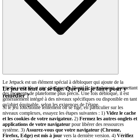
Le Jetpack est un élément spécial à débloquer qui ajoute de la
vitesse verticale et une plus grande liberté de mouvement, permettant
Le jeu est lent ou se fige. Que puis-je faire pour y
des moments de plateforme plus précis. Une fois débloqué, il est
remédier ?
généralement intégré à des niveaux spécifiques ou disponible en tant
qu'objet équipable, selon les exigences de l'étape.
Si le jeu fonctionne lentement ou se fige, en particulier sur les
niveaux complexes, essayez les étapes suivantes : 1)
Videz le cache
et les cookies de votre navigateur.
2)
Fermez les autres onglets et
applications de votre navigateur
pour libérer des ressources
système. 3)
Assurez-vous que votre navigateur (Chrome,
Firefox, Edge) est mis à jour
vers la dernière version. 4)
Vérifiez