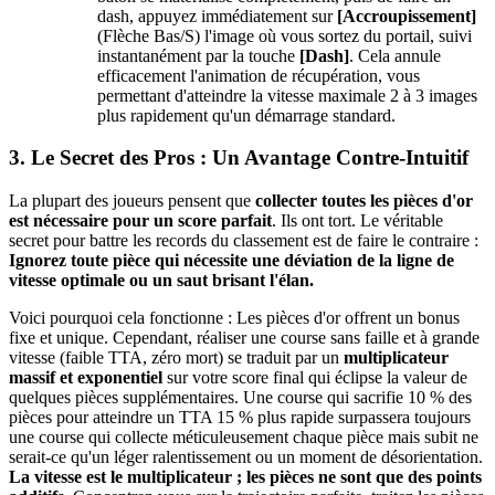
dash, appuyez immédiatement sur
[Accroupissement]
(Flèche Bas/S) l'image où vous sortez du portail, suivi
instantanément par la touche
[Dash]
. Cela annule
efficacement l'animation de récupération, vous
permettant d'atteindre la vitesse maximale 2 à 3 images
plus rapidement qu'un démarrage standard.
3. Le Secret des Pros : Un Avantage Contre-Intuitif
La plupart des joueurs pensent que
collecter toutes les pièces d'or
est nécessaire pour un score parfait
. Ils ont tort. Le véritable
secret pour battre les records du classement est de faire le contraire :
Ignorez toute pièce qui nécessite une déviation de la ligne de
vitesse optimale ou un saut brisant l'élan.
Voici pourquoi cela fonctionne : Les pièces d'or offrent un bonus
fixe et unique. Cependant, réaliser une course sans faille et à grande
vitesse (faible TTA, zéro mort) se traduit par un
multiplicateur
massif et exponentiel
sur votre score final qui éclipse la valeur de
quelques pièces supplémentaires. Une course qui sacrifie 10 % des
pièces pour atteindre un TTA 15 % plus rapide surpassera toujours
une course qui collecte méticuleusement chaque pièce mais subit ne
serait-ce qu'un léger ralentissement ou un moment de désorientation.
La vitesse est le multiplicateur ; les pièces ne sont que des points