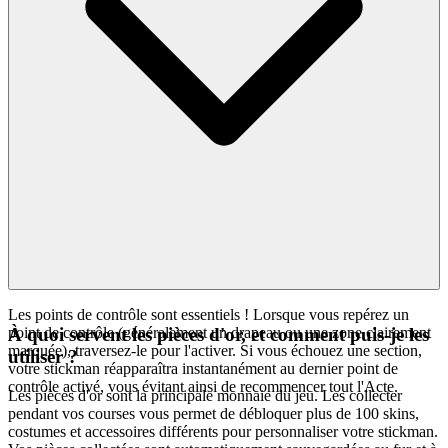
Les points de contrôle sont essentiels ! Lorsque vous repérez un
point de contrôle (généralement un drapeau ou une zone clairement
À quoi servent les pièces d'or, et comment puis-je les
marquée), traversez-le pour l'activer. Si vous échouez une section,
utiliser ?
votre stickman réapparaîtra instantanément au dernier point de
contrôle activé, vous évitant ainsi de recommencer tout l'Acte.
Les pièces d'or sont la principale monnaie du jeu. Les collecter
pendant vos courses vous permet de débloquer plus de 100 skins,
costumes et accessoires différents pour personnaliser votre stickman.