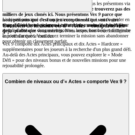
authentique et un gameplay passionnant - et nous les présentons via
une interface rapide, propre et discrète.
Vous ne trouverez pas des
milliers de jeux clonés ici. Nous présentons
Vex 9
parce que
L'objectif principal de chaque niveau, ou « Acte », est de guider en
nous pensons que c'est un jeu exceptionnel qui vaut votre
toute sécurité votre stickman à travers un parcours de style parkour
Combien de niveaux ou d'« Actes » comporte Vex
temps. C'est notre promesse curatoriale : moins de bruit, plus
rempli d'obstacles dangereux (pointes, lames, bombes) et d'atteindre
de la qualité que vous méritez.
Nous respectons votre intelligence
9 ?
la porte d'arrivée. Vous devez terminer la mission sans abandonner
en n'offrant que le meilleur.
pour obtenir un classement parfait.
Vex 9 comporte dix Actes principaux et dix Actes « Hardcore »
supplémentaires pour les joueurs à la recherche d'un plus grand défi.
Au-delà des Actes principaux, vous pouvez explorer le « Mode
Défi » pour des niveaux bonus et de nouvelles missions pour une
rejouabilité prolongée.
Combien de niveaux ou d'« Actes » comporte Vex 9 ?