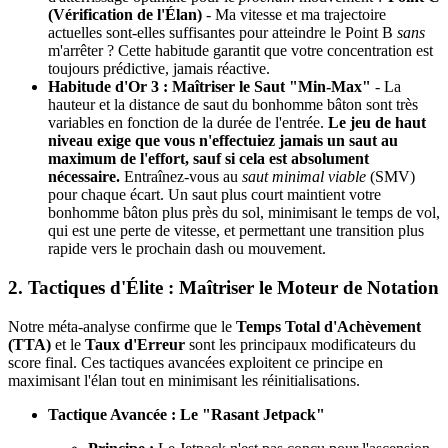
(Vérification de l'Élan)
- Ma vitesse et ma trajectoire
actuelles sont-elles suffisantes pour atteindre le Point B
sans
m'arrêter ? Cette habitude garantit que votre concentration est
toujours prédictive, jamais réactive.
Habitude d'Or 3 : Maîtriser le Saut "Min-Max"
- La
hauteur et la distance de saut du bonhomme bâton sont très
variables en fonction de la durée de l'entrée.
Le jeu de haut
niveau exige que vous n'effectuiez jamais un saut au
maximum de l'effort, sauf si cela est absolument
nécessaire.
Entraînez-vous au
saut minimal viable
(SMV)
pour chaque écart. Un saut plus court maintient votre
bonhomme bâton plus près du sol, minimisant le temps de vol,
qui est une perte de vitesse, et permettant une transition plus
rapide vers le prochain dash ou mouvement.
2. Tactiques d'Élite : Maîtriser le Moteur de Notation
Notre méta-analyse confirme que le
Temps Total d'Achèvement
(TTA)
et le
Taux d'Erreur
sont les principaux modificateurs du
score final. Ces tactiques avancées exploitent ce principe en
maximisant l'élan tout en minimisant les réinitialisations.
Tactique Avancée : Le "Rasant Jetpack"