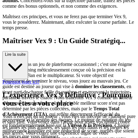
additifs.
Concentrez-vous sur la trajectoire parfaite, traitez les pièces
comme des bonus optionnels, et non comme des exigences.
Maîtrisez ces principes, et vous ne ferez pas que terminer Vex 9,
vous le posséderez. Maintenant, allez exécuter la course parfaite. Le
temps presse.
Maîtriser Vex 9 : Un Guide Stratégiq...
ue Avancé
Lire la suite
Vex 9 n'est pas un jeu de plateforme occasionnel ; c'est une énigme
de speed-running méticuleusement conçue où la précision est la
monnaie et l'élan est le multiplicateur. Si votre objectif est
simplement de terminer le niveau, vous jouez au mauvais jeu. Ce
Pourquoi jouer ici?
guide est destiné au joueur qui vise à
dominer les classements
, en
tirant parti de chaque faille du système et en trouvant la trajectoire
L'expérience Vex 9 Définitive : Pourquoi
parfaite à travers le chaos. Nous traiterons Vex 9 comme un moteur
vous êtes à votre place
d'épreuve chronométrée, où le
véritable
meilleur score n'est pas
déterminé par les pièces collectées, mais par le
Temps Total
d'Achèvement (TTA)
, qui reflète directement l'efficacité du
Vous n'êtes pas qu'un joueur ; vous êtes un mécène de l'habileté pure
mouvement et la gestion des risques. Le moteur de notation du jeu
et sans fard. Vous venez dans l'arène pour tester vos limites contre
est fondamentalement basé sur la
Vitesse & la Précision
. Chaque
les lames les plus affûtées, les sauts les plus hauts et les pièges les
milliseconde gaspillée est une déduction de score, quelles que soient
plus serrés. Vous exigez une expérience digne de votre
les pièces que vous ramassez.