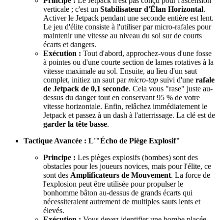
Principe :
Le Jetpack n'est pas conçu pour l'ascension
verticale ; c'est un
Stabilisateur d'Élan Horizontal
.
Activer le Jetpack pendant une seconde entière est lent.
Le jeu d'élite consiste à l'utiliser par micro-rafales pour
maintenir une vitesse au niveau du sol sur de courts
écarts et dangers.
Exécution :
Tout d'abord, approchez-vous d'une fosse
à pointes ou d'une courte section de lames rotatives à la
vitesse maximale au sol. Ensuite, au lieu d'un saut
complet, initiez un saut par
micro-tap
suivi d'une
rafale
de Jetpack de 0,1 seconde
. Cela vous "rase" juste au-
dessus du danger tout en conservant 95 % de votre
vitesse horizontale. Enfin, relâchez immédiatement le
Jetpack et passez à un dash à l'atterrissage. La clé est de
garder la tête basse
.
Tactique Avancée : L'"Écho de Piège Explosif"
Principe :
Les pièges explosifs (bombes) sont des
obstacles pour les joueurs novices, mais pour l'élite, ce
sont des
Amplificateurs de Mouvement
. La force de
l'explosion peut être utilisée pour propulser le
bonhomme bâton au-dessus de grands écarts qui
nécessiteraient autrement de multiples sauts lents et
élevés.
Exécution :
Vous devez identifier une bombe placée