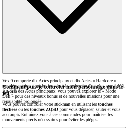
Vex 9 comporte dix Actes principaux et dix Actes « Hardcore »
supplémentaires pour les joueurs à la recherche d'un plus grand défi.
Comment puis-je contrôler mon personnage dans le
Au-delà des Actes principaux, vous pouvez explorer le « Mode
jeu ?
Défi » pour des niveaux bonus et de nouvelles missions pour une
rejouabilité prolongée.
Vous pouvez contrôler votre stickman en utilisant les
touches
fléchées
ou les
touches ZQSD
pour vous déplacer, sauter et vous
accroupir. Entraînez-vous à ces commandes pour maîtriser les
mouvements précis nécessaires pour éviter les pièges.