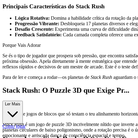
Principais Características do Stack Rush
Lógica Rotativa:
Domina a habilidade crítica da rotação da pla
Progressão Vibrante:
Desbloqueia 17 planetas diversos e eleg
Desafio Crescente:
Experimenta uma curva de dificuldade dinâ
Feedback Satisfatório:
Cada camada completa oferece uma exp
Porque Vais Adorar
Se és o tipo de jogador que prospera sob pressão, que encontra satis
próxima obsessão. Apela diretamente à mente estratégica que entende
reflexos rápidos e decisivos de um mestre de arcade. Este é o teste de
Para de ler e começa a rodar—os planetas de
Stack Rush
aguardam o s
Stack Rush: O Puzzle 3D que Exige Pr...
ecisão
Ler Mais
Cansado de jogos de blocos que só testam o teu alinhamento horizont
Stack Rush
é um jogo de puzzle 3D incrivelmente nítido que inverte a 
Como jogar
planetas circulares de baixo poligonismo, onde a rotação precisa é 
emocionante e arriscada dança de consciência espacial e tempo.