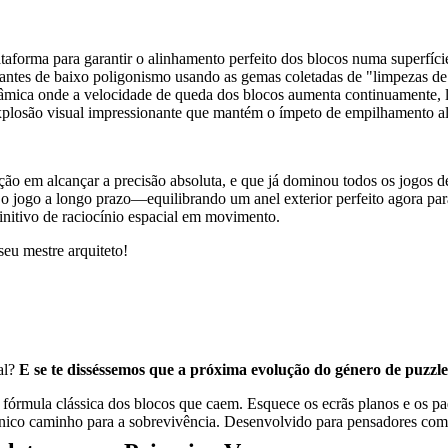
taforma para garantir o alinhamento perfeito dos blocos numa superfíci
antes de baixo poligonismo usando as gemas coletadas de "limpezas de
mica onde a velocidade de queda dos blocos aumenta continuamente, le
losão visual impressionante que mantém o ímpeto de empilhamento al
fação em alcançar a precisão absoluta, e que já dominou todos os jogo
 o jogo a longo prazo—equilibrando um anel exterior perfeito agora par
finitivo de raciocínio espacial em movimento.
eu mestre arquiteto!
al?
E se te disséssemos que a próxima evolução do género de puzzle
fórmula clássica dos blocos que caem. Esquece os ecrãs planos e os pad
o único caminho para a sobrevivência. Desenvolvido para pensadores co