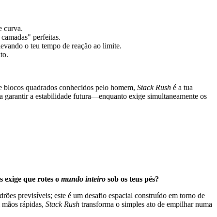
e curva.
 camadas" perfeitas.
vando o teu tempo de reação ao limite.
to.
s de blocos quadrados conhecidos pelo homem,
Stack Rush
é a tua
a garantir a estabilidade futura—enquanto exige simultaneamente os
s exige que rotes o
mundo inteiro
sob os teus pés?
rões previsíveis; este é um desafio espacial construído em torno de
m mãos rápidas,
Stack Rush
transforma o simples ato de empilhar numa