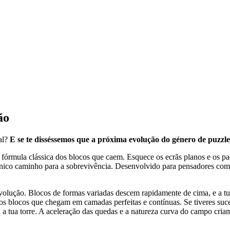
ão
al?
E se te disséssemos que a próxima evolução do género de puzzle
fórmula clássica dos blocos que caem. Esquece os ecrãs planos e os pad
o único caminho para a sobrevivência. Desenvolvido para pensadores co
evolução. Blocos de formas variadas descem rapidamente de cima, e a t
ar os blocos que chegam em camadas perfeitas e contínuas. Se tiveres s
a tua torre. A aceleração das quedas e a natureza curva do campo criam