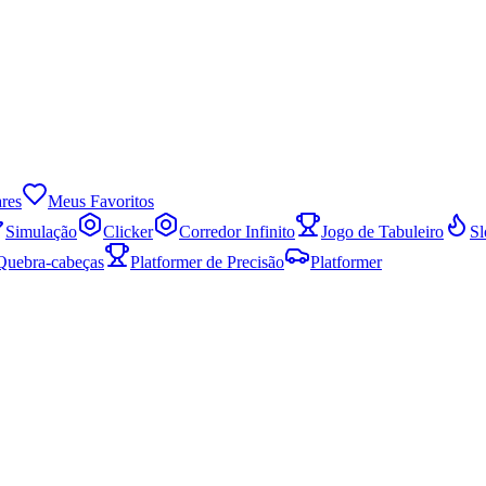
res
Meus Favoritos
Simulação
Clicker
Corredor Infinito
Jogo de Tabuleiro
Sl
Quebra-cabeças
Platformer de Precisão
Platformer