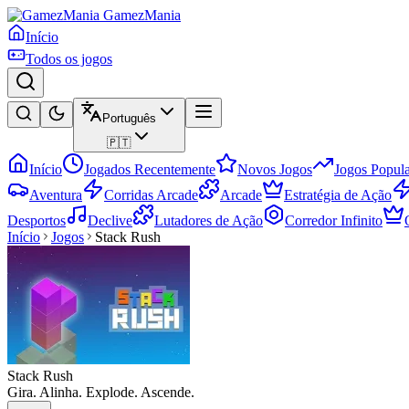
GamezMania
Início
Todos os jogos
Português
🇵🇹
Início
Jogados Recentemente
Novos Jogos
Jogos Popula
Aventura
Corridas Arcade
Arcade
Estratégia de Ação
Desportos
Declive
Lutadores de Ação
Corredor Infinito
Início
Jogos
Stack Rush
Stack Rush
Gira. Alinha. Explode. Ascende.