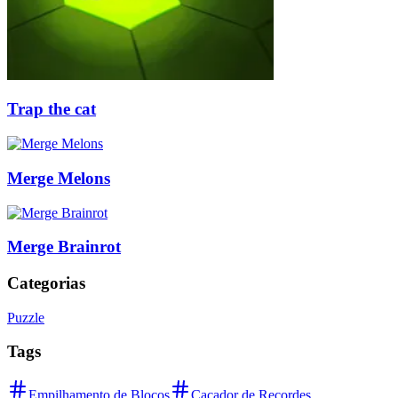
Trap the cat
Merge Melons
Merge Brainrot
Categorias
Puzzle
Tags
Empilhamento de Blocos
Caçador de Recordes