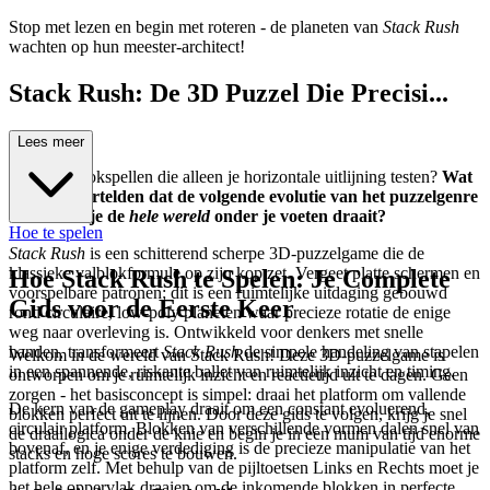
Stop met lezen en begin met roteren - de planeten van
Stack Rush
wachten op hun meester-architect!
Stack Rush: De 3D Puzzel Die Precisi...
e Eist
Lees meer
Moe van blokspellen die alleen je horizontale uitlijning testen?
Wat
als we je vertelden dat de volgende evolutie van het puzzelgenre
vereist dat je de
hele wereld
onder je voeten draait?
Hoe te spelen
Stack Rush
is een schitterend scherpe 3D-puzzelgame die de
klassieke valblokformule op zijn kop zet. Vergeet platte schermen en
Hoe Stack Rush te Spelen: Je Complete
voorspelbare patronen; dit is een ruimtelijke uitdaging gebouwd
Gids voor de Eerste Keer
rond circulaire, low-poly planeten waar precieze rotatie de enige
weg naar overleving is. Ontwikkeld voor denkers met snelle
handen, transformeert
Stack Rush
de simpele handeling van stapelen
Welkom in de wereld van Stack Rush! Deze 3D-puzzelgame is
in een spannende, riskante ballet van ruimtelijk inzicht en timing.
ontworpen om je ruimtelijk inzicht en reactietijd uit te dagen. Geen
zorgen - het basisconcept is simpel: draai het platform om vallende
De kern van de gameplay draait om een constant evoluerend,
blokken perfect uit te lijnen. Door deze gids te volgen, krijg je snel
circulair platform. Blokken van verschillende vormen dalen snel van
de draailogica onder de knie en begin je in een mum van tijd enorme
bovenaf, en je enige verdediging is de precieze manipulatie van het
stacks en hoge scores te bouwen.
platform zelf. Met behulp van de pijltoetsen Links en Rechts moet je
het hele oppervlak draaien om de inkomende blokken in perfecte,