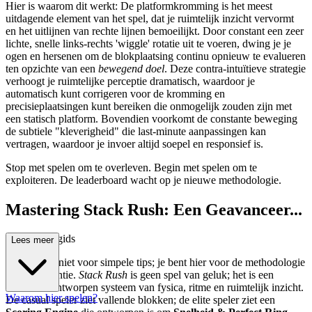
Hier is waarom dit werkt: De platformkromming is het meest
uitdagende element van het spel, dat je ruimtelijk inzicht vervormt
en het uitlijnen van rechte lijnen bemoeilijkt. Door constant een zeer
lichte, snelle links-rechts 'wiggle' rotatie uit te voeren, dwing je je
ogen en hersenen om de blokplaatsing continu opnieuw te evalueren
ten opzichte van een
bewegend doel
. Deze contra-intuïtieve strategie
verhoogt je ruimtelijke perceptie dramatisch, waardoor je
automatisch kunt corrigeren voor de kromming en
precisieplaatsingen kunt bereiken die onmogelijk zouden zijn met
een statisch platform. Bovendien voorkomt de constante beweging
de subtiele "kleverigheid" die last-minute aanpassingen kan
vertragen, waardoor je invoer altijd soepel en responsief is.
Stop met spelen om te overleven. Begin met spelen om te
exploiteren. De leaderboard wacht op je nieuwe methodologie.
Mastering Stack Rush: Een Geavanceer...
de Strategiegids
Lees meer
Je bent hier niet voor simpele tips; je bent hier voor de methodologie
van dominantie.
Stack Rush
is geen spel van geluk; het is een
minutieus ontworpen systeem van fysica, ritme en ruimtelijk inzicht.
Waarom hier spelen?
De casual speler ziet vallende blokken; de elite speler ziet een