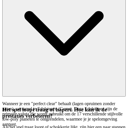
Wanneer je een "perfect clear" behaalt (lagen opruimen zonder
gaten), verzamel je Edelstenen (Gems). Deze Edelstenen zijn de
Het spel loopt traag of hapert. Hoe kan ik de
primaire valuta die wordt gebruikt om de 17 verschillende stijlvolle
prestaties verbeteren?
low-poly planeten te ontgrendelen, waarmee je je spelomgeving
aanpast.
Als het spel traag loopt of schokkerig lijkt, zijn hier een paar stappen