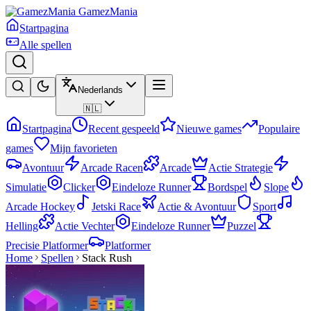
GamezMania
Startpagina
Alle spellen
Nederlands
🇳🇱
Startpagina
Recent gespeeld
Nieuwe games
Populaire
games
Mijn favorieten
Avontuur
Arcade Racen
Arcade
Actie Strategie
Simulatie
Clicker
Eindeloze Runner
Bordspel
Slope
Arcade Hockey
Jetski Race
Actie & Avontuur
Sport
Helling
Actie Vechter
Eindeloze Runner
Puzzel
Precisie Platformer
Platformer
Home
Spellen
Stack Rush