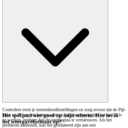
Controleer eerst je toetsenbordinstellingen en zorg ervoor dat de Pijl-
links en Pijl-rechts toetsen correct functioneren buiten het spel. Als
Het spel past niet goed op mijn scherm. Hoe los ik
ze werken, probeer dan de spelpagina te vernieuwen. Als het
het weergaveformaat op?
probleem aanhoudt, kan het gerelateerd zijn aan een