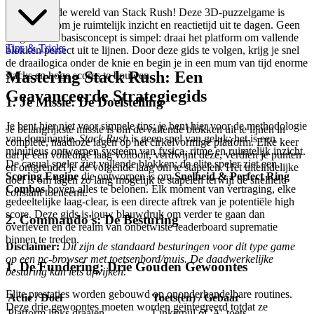
Welkom in de wereld van Stack Rush! Deze 3D-puzzelgame is
ontworpen om je ruimtelijk inzicht en reactietijd uit te dagen. Geen
zorgen - het basisconcept is simpel: draai het platform om vallende
Tips & Tricks
blokken perfect uit te lijnen. Door deze gids te volgen, krijg je snel
de draailogica onder de knie en begin je in een mum van tijd enorme
Mastering Stack Rush: Een
stacks en hoge scores te bouwen.
Geavanceerde Strategiegids
1. Je Missie: De Doelstelling
Je bent hier niet voor simpele tips; je bent hier voor de methodologie
Je belangrijkste missie is om de vallende blokken uit te lijnen in
van dominantie.
Stack Rush
is geen spel van geluk; het is een
complete, naadloze lagen op het cirkelvormige platform. Elke keer
minutieus ontworpen systeem van fysica, ritme en ruimtelijk inzicht.
dat je een volledige laag voltooit, verdwijnt deze, verdien je punten
De casual speler ziet vallende blokken; de elite speler ziet een
en ontgrendel je de volgende laag om te stapelen. Het uiteindelijke
Scoring Engine
die ontworpen is om
Snelheid & Perfect Ring
doel is om lagen zo lang mogelijk te stapelen terwijl de snelheid
Combos
boven alles te belonen. Elk moment van vertraging, elke
constant toeneemt.
gedeeltelijke laag-clear, is een directe aftrek van je potentiële high
score. Deze gids is jouw blauwdruk om verder te gaan dan
2. Commando's: De Besturing
overleven en de realm van onbetwiste leaderboard suprematie
binnen te treden.
Disclaimer:
Dit zijn de standaard besturingen voor dit type game
op een pc-browser met toetsenbord/muis. De daadwerkelijke
1. De Fundering: Drie Gouden Gewoontes
besturing kan iets afwijken.
Elite prestaties worden gebouwd op ononderhandelbare routines.
Actie / Doel
Toets(en) / Gebaar
Deze drie gewoontes moeten worden geïntegreerd totdat ze
Platform links draaien
Linkerpijl of 'A'-toets