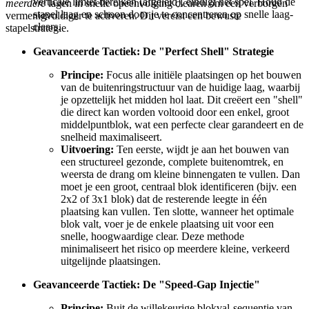
verticale limiet bereiken (afgeleid), eindigt het spel. Houd de
meerdere
lagen in snelle opeenvolging clearen om een verborgen
stapel laag en schoon door je te concentreren op snelle laag-
vermenigvuldiger te activeren. Dit vereist een bewuste
clears.
stapelstrategie.
Geavanceerde Tactiek: De "Perfect Shell" Strategie
Principe:
Focus alle initiële plaatsingen op het bouwen
van de buitenringstructuur van de huidige laag, waarbij
je opzettelijk het midden hol laat. Dit creëert een "shell"
die direct kan worden voltooid door een enkel, groot
middelpuntblok, wat een perfecte clear garandeert en de
snelheid maximaliseert.
Uitvoering:
Ten eerste, wijdt je aan het bouwen van
een structureel gezonde, complete buitenomtrek, en
weersta de drang om kleine binnengaten te vullen. Dan
moet je een groot, centraal blok identificeren (bijv. een
2x2 of 3x1 blok) dat de resterende leegte in één
plaatsing kan vullen. Ten slotte, wanneer het optimale
blok valt, voer je de enkele plaatsing uit voor een
snelle, hoogwaardige clear. Deze methode
minimaliseert het risico op meerdere kleine, verkeerd
uitgelijnde plaatsingen.
Geavanceerde Tactiek: De "Speed-Gap Injectie"
Principe:
Buit de willekeurige blokval-sequentie van