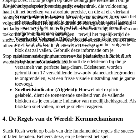
stapelproces. Houd je ogen op deze belangrijke elementen om je
flow te behouden en je voortgang te volgen.
Als je het type speler bent dat gedijt onder druk, die voldoening
haalt uit het bereiken van absolute precisie, en die al elk vierkant
Score/Voltooide Lagen:
Meestal weergegeven bovenaan het
blokspel dat de mens kent heeft beheerst, dan is
Stack Rush
je
scherm, dit getal houdt je totale punten en het aantal lagen dat
volgende obsessie. Het spreekt direct de strategische geest aan die
je succesvol hebt verwijderd bij. Zie dit groeien terwijl je
het lange spel begrijpt - nu een perfecte buitenste ring balanceren om
perfecte uitlijningen bereikt.
toekomstige stabiliteit te waarborgen - terwijl het tegelijkertijd de
Voorbeeld Volgende Blok:
Meestal in een klein venster aan
snelle, beslissende reflexen van een arcade-meester vereist. Dit is de
de zijkant, dit laat je de exacte vorm zien van het volgende
ultieme test van ruimtelijk redeneren in beweging.
blok dat zal vallen. Gebruik deze informatie om je
platformrotatie te plannen
voordat
het huidige blok landt.
Stop met lezen en begin met roteren - de planeten van
Stack Rush
Edelstenen/Valutatel:
Dit houdt de edelstenen bij die je
wachten op hun meester-architect!
verzamelt van perfecte laag-clears. Edelstenen worden
gebruikt om 17 verschillende low-poly planeetachtergronden
te ontgrendelen, wat een frisse visuele uitstraling aan je game
toevoegt.
Snelheidsindicator (Afgeleid):
Hoewel niet expliciet
gelabeld, dient de toenemende snelheid van de vallende
blokken als je constante indicator van moeilijkheidsgraad. Als
blokken snel vallen, moet je sneller reageren.
4. De Regels van de Wereld: Kernmechanismen
Stack Rush werkt op basis van drie fundamentele regels die succes
of falen bepalen. Beheers deze, en je beheerst het spel.