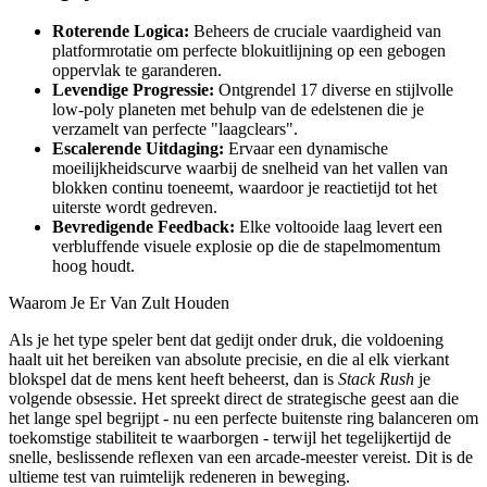
Roterende Logica:
Beheers de cruciale vaardigheid van
platformrotatie om perfecte blokuitlijning op een gebogen
oppervlak te garanderen.
Levendige Progressie:
Ontgrendel 17 diverse en stijlvolle
low-poly planeten met behulp van de edelstenen die je
verzamelt van perfecte "laagclears".
Escalerende Uitdaging:
Ervaar een dynamische
moeilijkheidscurve waarbij de snelheid van het vallen van
blokken continu toeneemt, waardoor je reactietijd tot het
uiterste wordt gedreven.
Bevredigende Feedback:
Elke voltooide laag levert een
verbluffende visuele explosie op die de stapelmomentum
hoog houdt.
Waarom Je Er Van Zult Houden
Als je het type speler bent dat gedijt onder druk, die voldoening
haalt uit het bereiken van absolute precisie, en die al elk vierkant
blokspel dat de mens kent heeft beheerst, dan is
Stack Rush
je
volgende obsessie. Het spreekt direct de strategische geest aan die
het lange spel begrijpt - nu een perfecte buitenste ring balanceren om
toekomstige stabiliteit te waarborgen - terwijl het tegelijkertijd de
snelle, beslissende reflexen van een arcade-meester vereist. Dit is de
ultieme test van ruimtelijk redeneren in beweging.