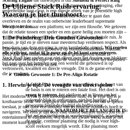
Scoring Engine
die ontworpen is om
Snelheid & Perfect Ring
De Ultieme Stack Rush-ervaring:
Combos
boven alles te belonen. Elk moment van vertraging, elke
gedeeltelijke laag-clear, is een directe aftrek van je potentiële high
Waarom je hier thuishoort
score. Deze gids is jouw blauwdruk om verder te gaan dan
overleven en de realm van onbetwiste leaderboard suprematie
binnen te treden.
We zijn niet zomaar een platform; we zijn een filosofie. We geloven
dat de relatie tussen een speler en een game heilig zou moeten zijn –
1. De Fundering: Drie Gouden Gewoontes
vrij van technische wrijving, commerciële druk en digitale ruis. Je
passie, je tijd en je streven naar meesterschap verdienen respect. Als
bewakers van deze ervaring is onze kernbelofte simpel:
Wij regelen
Elite prestaties worden gebouwd op ononderhandelbare routines.
alle wrijving, zodat jij je puur op de lol kunt concentreren.
Deze drie gewoontes moeten worden geïntegreerd totdat ze
Stack Rush
hier spelen gaat niet alleen over het draaien van blokken;
onbewuste reflexen zijn - ze zijn de voorwaarde voor het toepassen
het gaat over het betreden van een wereld die gebouwd is op
van elke geavanceerde tactiek.
vertrouwen, kwaliteit en directe vreugde. Dit is de game-ervaring
die je verdient.
Gouden Gewoonte 1: De Pre-Align Rotatie
In
Stack Rush
is wachten tot een blok in de buurt van
1. Herwin je tijd: De vreugde van direct spelen
de basis is om te roteren een fatale fout. Het doel is om
vroeg te roteren
, het platform uit te lijnen om het
Het moderne leven is een meedogenloze rush, en je vrije tijd is je
volgende
blok te ontvangen, niet het huidige. Deze
kostbaarste bezit. We begrijpen dat wanneer de wens om te spelen
gewoonte benut de daaltijd als buffer voor
toeslaat, je niet door een doolhof van technische obstakels hoeft te
besluitvorming.
WAAROM HET BELANGRIJK IS:
navigeren. We eren je tijd door elke enkele barrière tussen jou en je
Het zet reactietijd om in voorbereidingstijd, waardoor
entertainment te elimineren. Wij doen het zware werk, zodat je het
de snelle, continue plaatsing die nodig is voor high-
moment kunt grijpen.
score reeksen mogelijk wordt. Elke plaatsing moet