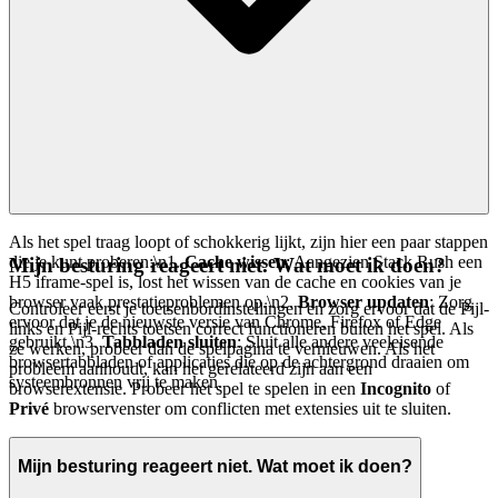
Als het spel traag loopt of schokkerig lijkt, zijn hier een paar stappen
die je kunt proberen:\n1.
Cache wissen
: Aangezien Stack Rush een
Mijn besturing reageert niet. Wat moet ik doen?
H5 iframe-spel is, lost het wissen van de cache en cookies van je
browser vaak prestatieproblemen op.\n2.
Browser updaten
: Zorg
Controleer eerst je toetsenbordinstellingen en zorg ervoor dat de Pijl-
ervoor dat je de nieuwste versie van Chrome, Firefox of Edge
links en Pijl-rechts toetsen correct functioneren buiten het spel. Als
gebruikt.\n3.
Tabbladen sluiten
: Sluit alle andere veeleisende
ze werken, probeer dan de spelpagina te vernieuwen. Als het
browsertabbladen of applicaties die op de achtergrond draaien om
probleem aanhoudt, kan het gerelateerd zijn aan een
systeembronnen vrij te maken.
browserextensie. Probeer het spel te spelen in een
Incognito
of
Privé
browservenster om conflicten met extensies uit te sluiten.
Mijn besturing reageert niet. Wat moet ik doen?