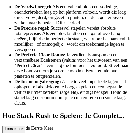
De Verdwijnregel:
Als een vallend blok een volledige,
ononderbroken laag op het platform voltooit, wordt die laag
direct verwijderd, omgezet in punten, en de lagen erboven
zakken naar beneden. Dit is je doel.
De Precisie-regel:
Succesvol stapelen vereist absolute
rotatieprecisie. Als een blok landt en een gat of overhang
creëert, blijft die imperfectie bestaan, waardoor het aanzienlijk
moeilijker - of onmogelijk - wordt om toekomstige lagen te
verwijderen.
De Perfecte Clear Bonus:
Je verdient bonuspunten en
verzamelbare Edelstenen (valuta) voor het uitvoeren van een
"Perfect Clear" - een laag die foutloos is voltooid. Streef naar
deze bonussen om je score te maximaliseren en nieuwe
planeten te ontgrendelen.
De Instortingsdreiging:
Als je te veel imperfecte lagen laat
ophopen, of als blokken te hoog stapelen en een bepaalde
verticale limiet bereiken (afgeleid), eindigt het spel. Houd de
stapel laag en schoon door je te concentreren op snelle laag-
clears.
Hoe Stack Rush te Spelen: Je Complet...
e Gids voor de Eerste Keer
Lees meer