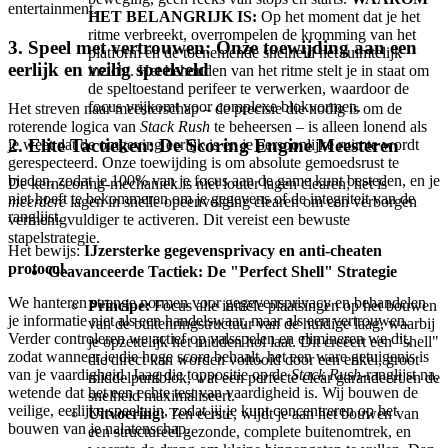
entertainment.
HET BELANGRIJK IS:
Op het moment dat je het
ritme verbreekt, overrompelen de kromming van het
3. Speel met vertrouwen: Onze toewijding aan een
platform en de toenemende snelheid het ruimtelijk
eerlijk en veilig speelveld
inzicht. Het behouden van het ritme stelt je in staat om
de speltoestand perifeer te verwerken, waardoor de
focus vrijkomt voor complexe blokvormen.
Het streven naar meesterschap – de precisie die nodig is om de
roterende logica van
Stack Rush
te beheersen – is alleen lonend als
2. Elite Tactieken: De Scoring Engine Meesteren
je weet dat de omgeving eerlijk is en je persoonlijke ruimte wordt
gerespecteerd. Onze toewijding is om absolute gemoedsrust te
bieden, zodat je 100% van je focus aan de game kunt besteden, en je
De kernscoring-mechaniek is niet louter lagen clearen; het is
niet hoeft te bekommeren om je gegevens of de integriteit van de
meerdere
lagen in snelle opeenvolging clearen om een verborgen
ranglijst.
vermenigvuldiger te activeren. Dit vereist een bewuste
stapelstrategie.
Het bewijs:
IJzersterke gegevensprivacy en anti-cheaten
protocol.
Geavanceerde Tactiek: De "Perfect Shell" Strategie
We hanteren strenge normen voor gegevensprivacy en behandelen
Principe:
Focus alle initiële plaatsingen op het bouwen
je informatie niet als een handelswaar, maar als een vertrouwen.
van de buitenringstructuur van de huidige laag, waarbij
Verder controleren we actief op valsspelen en elimineren we dit,
je opzettelijk het midden hol laat. Dit creëert een "shell"
zodat wanneer je die hoge score behaalt, het een ware getuigenis is
die direct kan worden voltooid door een enkel, groot
van je vaardigheid. Jaag die toppositie op de
Stack Rush
-ranglijst na,
middelpuntblok, wat een perfecte clear garandeert en de
wetende dat het een echte test van vaardigheid is. Wij bouwen de
snelheid maximaliseert.
veilige, eerlijke speeltuin, zodat jij je kunt concentreren op het
Uitvoering:
Ten eerste, wijdt je aan het bouwen van
bouwen van je nalatenschap.
een structureel gezonde, complete buitenomtrek, en