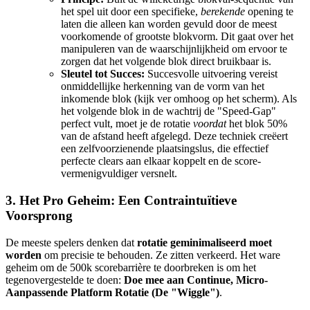
het spel uit door een specifieke,
berekende
opening te
laten die alleen kan worden gevuld door de meest
voorkomende of grootste blokvorm. Dit gaat over het
manipuleren van de waarschijnlijkheid om ervoor te
zorgen dat het volgende blok direct bruikbaar is.
Sleutel tot Succes:
Succesvolle uitvoering vereist
onmiddellijke herkenning van de vorm van het
inkomende blok (kijk ver omhoog op het scherm). Als
het volgende blok in de wachtrij de "Speed-Gap"
perfect vult, moet je de rotatie
voordat
het blok 50%
van de afstand heeft afgelegd. Deze techniek creëert
een zelfvoorzienende plaatsingslus, die effectief
perfecte clears aan elkaar koppelt en de score-
vermenigvuldiger versnelt.
3. Het Pro Geheim: Een Contraintuïtieve
Voorsprong
De meeste spelers denken dat
rotatie geminimaliseerd moet
worden
om precisie te behouden. Ze zitten verkeerd. Het ware
geheim om de 500k scorebarrière te doorbreken is om het
tegenovergestelde te doen:
Doe mee aan Continue, Micro-
Aanpassende Platform Rotatie (De "Wiggle")
.