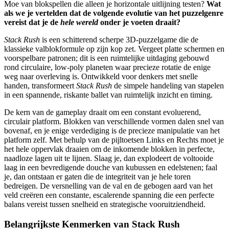
Moe van blokspellen die alleen je horizontale uitlijning testen?
Wat
als we je vertelden dat de volgende evolutie van het puzzelgenre
vereist dat je de
hele wereld
onder je voeten draait?
Stack Rush
is een schitterend scherpe 3D-puzzelgame die de
klassieke valblokformule op zijn kop zet. Vergeet platte schermen en
voorspelbare patronen; dit is een ruimtelijke uitdaging gebouwd
rond circulaire, low-poly planeten waar precieze rotatie de enige
weg naar overleving is. Ontwikkeld voor denkers met snelle
handen, transformeert
Stack Rush
de simpele handeling van stapelen
in een spannende, riskante ballet van ruimtelijk inzicht en timing.
De kern van de gameplay draait om een constant evoluerend,
circulair platform. Blokken van verschillende vormen dalen snel van
bovenaf, en je enige verdediging is de precieze manipulatie van het
platform zelf. Met behulp van de pijltoetsen Links en Rechts moet je
het hele oppervlak draaien om de inkomende blokken in perfecte,
naadloze lagen uit te lijnen. Slaag je, dan explodeert de voltooide
laag in een bevredigende douche van kubussen en edelstenen; faal
je, dan ontstaan er gaten die de integriteit van je hele toren
bedreigen. De versnelling van de val en de gebogen aard van het
veld creëren een constante, escalerende spanning die een perfecte
balans vereist tussen snelheid en strategische vooruitziendheid.
Belangrijkste Kenmerken van Stack Rush