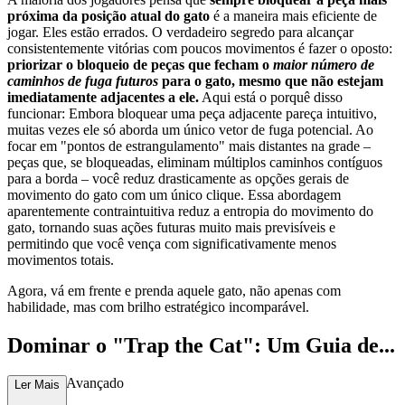
próxima da posição atual do gato
é a maneira mais eficiente de
jogar. Eles estão errados. O verdadeiro segredo para alcançar
consistentemente vitórias com poucos movimentos é fazer o oposto:
priorizar o bloqueio de peças que fecham o
maior número de
caminhos de fuga futuros
para o gato, mesmo que não estejam
imediatamente adjacentes a ele.
Aqui está o porquê disso
funcionar: Embora bloquear uma peça adjacente pareça intuitivo,
muitas vezes ele só aborda um único vetor de fuga potencial. Ao
focar em "pontos de estrangulamento" mais distantes na grade –
peças que, se bloqueadas, eliminam múltiplos caminhos contíguos
para a borda – você reduz drasticamente as opções gerais de
movimento do gato com um único clique. Essa abordagem
aparentemente contraintuitiva reduz a entropia do movimento do
gato, tornando suas ações futuras muito mais previsíveis e
permitindo que você vença com significativamente menos
movimentos totais.
Agora, vá em frente e prenda aquele gato, não apenas com
habilidade, mas com brilho estratégico incomparável.
Dominar o "Trap the Cat": Um Guia de...
Estratégia Avançado
Ler Mais