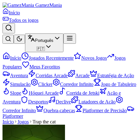
GamezMania
Início
Todos os jogos
Português
🇵🇹
Início
Jogados Recentemente
Novos Jogos
Jogos
Populares
Meus Favoritos
Aventura
Corridas Arcade
Arcade
Estratégia de Ação
Simulação
Clicker
Corredor Infinito
Jogo de Tabuleiro
Slope
Hóquei Arcade
Corrida de Jetski
Ação e
Aventura
Desportos
Declive
Lutadores de Ação
Corredor Infinito
Quebra-cabeças
Platformer de Precisão
Platformer
Início
Jogos
Trap the cat