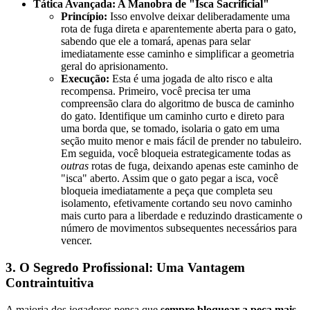
Tática Avançada: A Manobra de "Isca Sacrificial"
Princípio:
Isso envolve deixar deliberadamente uma
rota de fuga direta e aparentemente aberta para o gato,
sabendo que ele a tomará, apenas para selar
imediatamente esse caminho e simplificar a geometria
geral do aprisionamento.
Execução:
Esta é uma jogada de alto risco e alta
recompensa. Primeiro, você precisa ter uma
compreensão clara do algoritmo de busca de caminho
do gato. Identifique um caminho curto e direto para
uma borda que, se tomado, isolaria o gato em uma
seção muito menor e mais fácil de prender no tabuleiro.
Em seguida, você bloqueia estrategicamente todas as
outras
rotas de fuga, deixando apenas este caminho de
"isca" aberto. Assim que o gato pegar a isca, você
bloqueia imediatamente a peça que completa seu
isolamento, efetivamente cortando seu novo caminho
mais curto para a liberdade e reduzindo drasticamente o
número de movimentos subsequentes necessários para
vencer.
3. O Segredo Profissional: Uma Vantagem
Contraintuitiva
A maioria dos jogadores pensa que
sempre bloquear a peça mais