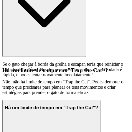
Se o gato chegar à borda da grelha e escapar, terás que reiniciar o
jogo desde o início. Não te preocupes, no entanto; cada rodada é
Há um limite de tempo em "Trap the Cat"?
rápida, e podes tentar novamente imediatamente!
Não, não há limite de tempo em "Trap the Cat". Podes demorar o
tempo que precisares para planear os teus movimentos e criar
estratégias para prender o gato de forma eficaz.
Há um limite de tempo em "Trap the Cat"?