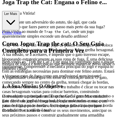
Joga Trap the Cat: Engana o Felino e...
Conquista a Vitória!
Ler Mais
Já enfrentaste um adversário tão astuto, tão ágil, que cada
movimento que fazes parece um passo mais perto da sua fuga?
Bem-vindo ao mundo de
, onde um jogo
Trap the Cat
Como jogar
aparentemente simples esconde um desafio ardiloso!
Como Jogar Trap the cat: O Seu Guia
é um viciante jogo de puzzle estratégico que coloca
Trap the Cat
Completo para a Primeira Vez
a tua inteligência contra um felino manhoso numa grelha hexagonal.
A tua missão, se a aceitares, é impedir que o gato travesso escape,
bloqueando estrategicamente as suas rotas de fuga. É uma deliciosa
Bem-vindo ao "Trap the Cat"! Este guia foi concebido para o iniciar
mistura de lógica e antecipação que promete manter-te preso desde o
rapidamente, compreender a mecânica principal do jogo e equipá-lo
primeiro clique.
com as estratégias necessárias para dominar este felino astuto. Estará
a bloquear rotas de fuga como um profissional num instante!
A jogabilidade central gira em torno da colocação tática. O gato,
começando sempre no centro da grelha, tentará chegar às bordas,
1. A Sua Missão: O Objetivo
movendo-se uma casa por turno. O teu trabalho é clicar ou tocar nas
casas hexagonais vazias para colocar barreiras, construindo
O seu objetivo principal em "Trap the Cat" é prender com sucesso o
efetivamente um cercado astuto em torno do gato. Mas cuidado!
gato dentro da grelha hexagonal, bloqueando todas as suas possíveis
Este não é um jogo de força bruta; cada movimento conta, e um
rotas de fuga para as bordas. Evite que o gato atinja qualquer borda
passo em falso pode enviar o teu inimigo felino a correr para a
do tabuleiro, e a vitória é sua!
liberdade. Precisarás de observar os seus movimentos, antecipar os
seus próximos passos e construir gradualmente uma armadilha