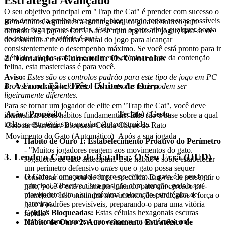
Estratégia Avançado
O seu objetivo principal em "Trap the Cat" é prender com sucesso o
gato dentro da grelha hexagonal, bloqueando todas as suas possíveis
Bem-vindos, aspirantes a estrategistas, ao guia definitivo para
rotas de fuga para as bordas. Evite que o gato atinja qualquer borda
dominar o "Trap the Cat". Não se trata apenas de jogar; trata-se de
do tabuleiro, e a vitória é sua!
desconstruir a mecânica central do jogo para alcançar
consistentemente o desempenho máximo. Se você está pronto para ir
2. Tomando o Comando: Os Controlos
além dos cliques casuais e realmente dominar a arte da contenção
felina, esta masterclass é para você.
Aviso:
Estes são os controlos padrão para este tipo de jogo em PC
1. A Fundação: Três Hábitos de Ouro
Browser com Teclado/Rato. Os controlos reais podem ser
ligeiramente diferentes.
Para se tornar um jogador de elite em "Trap the Cat", você deve
Ação / Propósito
Tecla(s) / Gesto
internalizar esses hábitos fundamentais. Eles são a base sobre a qual
todas as estratégias avançadas são construídas.
Colocar Barreira / Bloquear Célula
Clique do Rato
Movimento do Gato (Automático)
Após a sua jogada
Hábito de Ouro 1: Estabelecimento Proativo do Perímetro
- "Muitos jogadores reagem aos movimentos do gato.
3. Lendo o Campo de Batalha: O Seu Ecrã (HUD)
Jogadores de elite antecipam. Este hábito é sobre estabelecer
um perímetro defensivo
antes
que o gato possa sequer
O Gato:
Começando sempre no centro, o gato é o seu foco
considerar uma rota de fuga específica. Em vez de perseguir o
principal. Observe a sua posição com atenção, pois o seu
gato, você o está sutilmente guiando para um cercado pré-
movimento dita a sua próxima colocação estratégica de
planejado. Isso minimiza movimentos desperdiçados e força o
barreiras.
gato a padrões previsíveis, preparando-o para uma vitória
Células Bloqueadas:
Estas células hexagonais escuras
rápida."
representam barreiras que colocou ou obstáculos pré-
Hábito de Ouro 2: Aproveitamento Estratégico de