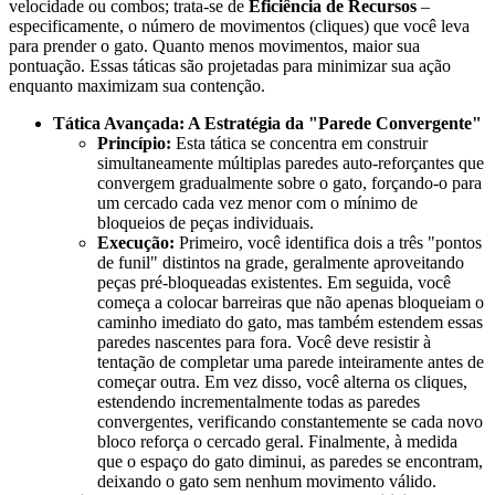
velocidade ou combos; trata-se de
Eficiência de Recursos
–
especificamente, o número de movimentos (cliques) que você leva
para prender o gato. Quanto menos movimentos, maior sua
pontuação. Essas táticas são projetadas para minimizar sua ação
enquanto maximizam sua contenção.
Tática Avançada: A Estratégia da "Parede Convergente"
Princípio:
Esta tática se concentra em construir
simultaneamente múltiplas paredes auto-reforçantes que
convergem gradualmente sobre o gato, forçando-o para
um cercado cada vez menor com o mínimo de
bloqueios de peças individuais.
Execução:
Primeiro, você identifica dois a três "pontos
de funil" distintos na grade, geralmente aproveitando
peças pré-bloqueadas existentes. Em seguida, você
começa a colocar barreiras que não apenas bloqueiam o
caminho imediato do gato, mas também estendem essas
paredes nascentes para fora. Você deve resistir à
tentação de completar uma parede inteiramente antes de
começar outra. Em vez disso, você alterna os cliques,
estendendo incrementalmente todas as paredes
convergentes, verificando constantemente se cada novo
bloco reforça o cercado geral. Finalmente, à medida
que o espaço do gato diminui, as paredes se encontram,
deixando o gato sem nenhum movimento válido.