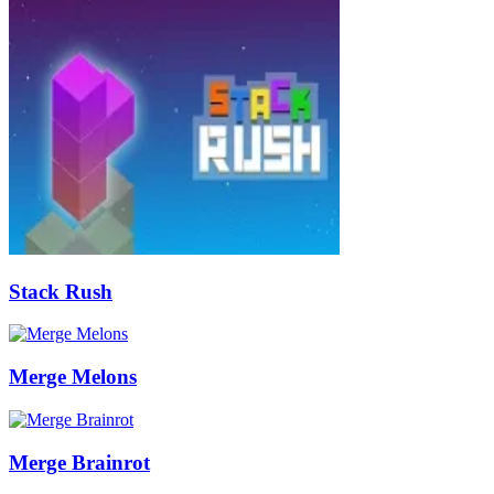
Stack Rush
Merge Melons
Merge Brainrot