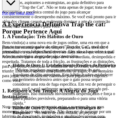
Bem-vindos, aspirantes a estrategistas, ao guia definitivo para
dominar o "Trap the Cat". Não se trata apenas de jogar; trata-se de
desconstruir a mecânica central do jogo para alcançar
Por que jogar aqui?
consistentemente o desempenho máximo. Se você está pronto para ir
além dos cliques casuais e realmente dominar a arte da contenção
A Experiência Definitiva Trap the cat:
felina, esta masterclass é para você.
Porque Pertence Aqui
1. A Fundação: Três Hábitos de Ouro
Bem-vindo(a) a uma nova era de jogos online, uma era em que a
Para se tornar um jogador de elite em "Trap the Cat", você deve
plataforma entende que o seu tempo é precioso, a sua diversão é
internalizar esses hábitos fundamentais. Eles são a base sobre a qual
primordial e a sua experiência deve ser nada menos que excecional.
todas as estratégias avançadas são construídas.
Acreditamos que a alegria de jogar deve ser imediata, desimpedida e
respeitada. Tratamos de toda a fricção, as frustrações e as distrações,
Hábito de Ouro 1: Estabelecimento Proativo do Perímetro
para que possa concentrar-se totalmente na diversão, no desafio e no
- "Muitos jogadores reagem aos movimentos do gato.
triunfo. Esta não é apenas uma plataforma de jogos; é um santuário
Jogadores de elite antecipam. Este hábito é sobre estabelecer
para jogar, meticulosamente elaborado para jogadores exigentes
um perímetro defensivo
antes
que o gato possa sequer
como você.
considerar uma rota de fuga específica. Em vez de perseguir o
gato, você o está sutilmente guiando para um cercado pré-
1. Recupere o Seu Tempo: A Alegria do Jogo
planejado. Isso minimiza movimentos desperdiçados e força o
Instantâneo
gato a padrões previsíveis, preparando-o para uma vitória
rápida."
Num mundo que constantemente exige a sua atenção, os seus
Hábito de Ouro 2: Aproveitamento Estratégico de
momentos de lazer são sagrados. Não deve ter de navegar por um
Bloqueios
- "No início de cada rodada, as peças já
labirinto de downloads, instalações e atualizações apenas para
bloqueadas não são obstáculos aleatórios; são
vantagens