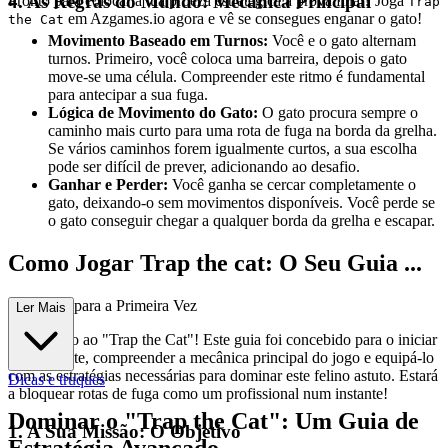
4. As Regras do Mundo: Mecânica Principal
Pronto para colocar a tua proeza estratégica à prova final? Joga
Trap
em Azgames.io agora e vê se consegues enganar o gato!
the Cat
Movimento Baseado em Turnos:
Você e o gato alternam
turnos. Primeiro, você coloca uma barreira, depois o gato
move-se uma célula. Compreender este ritmo é fundamental
para antecipar a sua fuga.
Lógica de Movimento do Gato:
O gato procura sempre o
caminho mais curto para uma rota de fuga na borda da grelha.
Se vários caminhos forem igualmente curtos, a sua escolha
pode ser difícil de prever, adicionando ao desafio.
Ganhar e Perder:
Você ganha se cercar completamente o
gato, deixando-o sem movimentos disponíveis. Você perde se
o gato conseguir chegar a qualquer borda da grelha e escapar.
Como Jogar Trap the cat: O Seu Guia ...
Completo para a Primeira Vez
Ler Mais
Bem-vindo ao "Trap the Cat"! Este guia foi concebido para o iniciar
rapidamente, compreender a mecânica principal do jogo e equipá-lo
com as estratégias necessárias para dominar este felino astuto. Estará
Dicas e truques
a bloquear rotas de fuga como um profissional num instante!
Dominar o "Trap the Cat": Um Guia de
1. A Sua Missão: O Objetivo