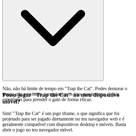
Não, não há limite de tempo em "Trap the Cat". Podes demorar o
tempo que precisares para planear os teus movimentos e criar
Posso jogar "Trap the Cat" no meu dispositivo
estratégias para prender o gato de forma eficaz.
móvel?
Sim! "Trap the Cat" é um jogo iframe, o que significa que foi
projetado para ser jogado diretamente no teu navegador web e é
geralmente compatível com dispositivos desktop e móveis. Basta
abrir o jogo no teu navegador móvel.