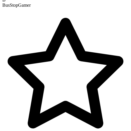
BusStopGamer