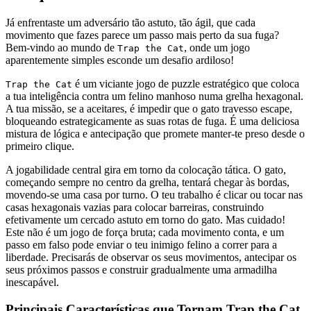
Já enfrentaste um adversário tão astuto, tão ágil, que cada
movimento que fazes parece um passo mais perto da sua fuga?
Bem-vindo ao mundo de
, onde um jogo
Trap the Cat
aparentemente simples esconde um desafio ardiloso!
é um viciante jogo de puzzle estratégico que coloca
Trap the Cat
a tua inteligência contra um felino manhoso numa grelha hexagonal.
A tua missão, se a aceitares, é impedir que o gato travesso escape,
bloqueando estrategicamente as suas rotas de fuga. É uma deliciosa
mistura de lógica e antecipação que promete manter-te preso desde o
primeiro clique.
A jogabilidade central gira em torno da colocação tática. O gato,
começando sempre no centro da grelha, tentará chegar às bordas,
movendo-se uma casa por turno. O teu trabalho é clicar ou tocar nas
casas hexagonais vazias para colocar barreiras, construindo
efetivamente um cercado astuto em torno do gato. Mas cuidado!
Este não é um jogo de força bruta; cada movimento conta, e um
passo em falso pode enviar o teu inimigo felino a correr para a
liberdade. Precisarás de observar os seus movimentos, antecipar os
seus próximos passos e construir gradualmente uma armadilha
inescapável.
Principais Características que Tornam Trap the Cat