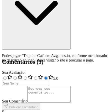
Podes jogar "Trap the Cat" em Azgames.io, conforme mencionado
na descrição do jogo. Basta visitar o site e procurar o jogo.
Comentários
(
5
)
Sua Avaliação
:
5
.0
Seu Comentário
Publicar Comentário
B