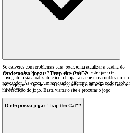
Se estiveres com problemas para jogar, tenta atualizar a página do
teu navegador. Se isso não funcionar, certifica-te de que o teu
Onde posso jogar "Trap the Cat"?
navegador está atualizado e tenta limpar a cache e os cookies do teu
navegador. Às vezes, um navegador diferente também pode resolver
Podes jogar "Trap the Cat" em Azgames.io, conforme mencionado
o problema.
na descrição do jogo. Basta visitar o site e procurar o jogo.
Onde posso jogar "Trap the Cat"?