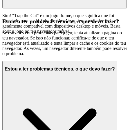
Sim! "Trap the Cat" é um jogo iframe, o que significa que foi
projetado para ser jogado diretamente no teu navegador web e é
Estou a ter problemas técnicos, o que devo fazer?
geralmente compatível com dispositivos desktop e móveis. Basta
abrir o jogo no teu navegador móvel.
Se estiveres com problemas para jogar, tenta atualizar a página do
teu navegador. Se isso não funcionar, certifica-te de que o teu
navegador está atualizado e tenta limpar a cache e os cookies do teu
navegador. Às vezes, um navegador diferente também pode resolver
o problema.
Estou a ter problemas técnicos, o que devo fazer?