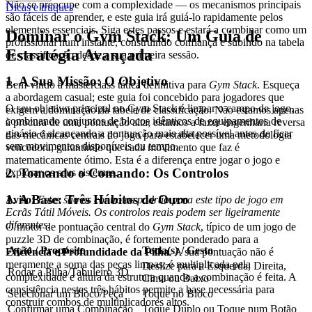
Não se preocupe com a complexidade — os mecanismos principais
Dicas e truques
são fáceis de aprender, e este guia irá guiá-lo rapidamente pelos
elementos essenciais. Siga estes passos e estará a combinar como um
Dominar o Gym Stack: Um Guia de
profissional num instante, construindo confiança e subindo na tabela
Estratégia Avançada
de classificação desde a sua primeira sessão.
1. A Sua Missão: O Objetivo
Bem-vindo à masterclass tática definitiva para
Gym Stack
. Esqueça
a abordagem casual; este guia foi concebido para jogadores que
O seu objetivo principal no Gym Stack é limpar o campo de jogo,
exigem a dominação da tabela de classificação. Não estamos apenas
combinando conjuntos de blocos idênticos de equipamentos de
à procura de uma pontuação alta; estamos a fazer engenharia reversa
ginásio e alcançando a pontuação mais alta possível antes de ficar
das mecânicas centrais do jogo para estabelecer uma metodologia
sem movimentos disponíveis ou tempo.
vencedora, garantindo que cada movimento que faz é
matematicamente ótimo. Esta é a diferença entre jogar o jogo e
2. Tomando o Comando: Os Controlos
explorar os seus sistemas.
1. A Base: Três Hábitos de Ouro
Aviso:
Estes são os controlos padrão para este tipo de jogo em
Ecrãs Tátil Móveis. Os controlos reais podem ser ligeiramente
diferentes.
O motor de pontuação central do
Gym Stack
, típico de um jogo de
puzzle 3D de combinação, é fortemente ponderado para a
Ação / Propósito
Tecla(s) / Gesto
Eficiência e Profundidade da Pilha
. A sua pontuação não é
meramente a soma das peças limpas; é multiplicada pela
Deslize para a Esquerda, Direita,
Rodar a Pilha/Tabuleiro 3D
complexidade e altura da estrutura quando a combinação é feita. A
Cima ou Baixo
consistência nestes três hábitos permite a base necessária para
Selecionar um Bloco/Peça
Toque no Bloco
construir combos de multiplicadores altos.
Confirmar uma Combinação
Toque Duplo ou Toque num Botão