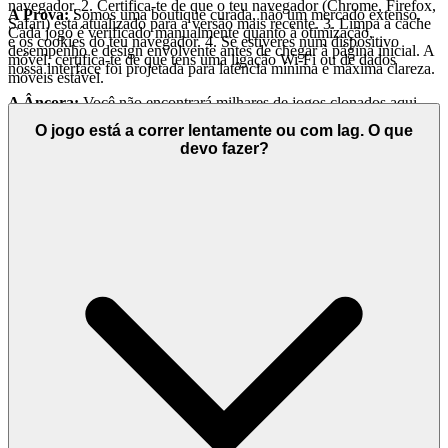
navegador. 2. Certifica-te de que o teu navegador (Chrome, Firefox,
A Prova:
Somos uma boutique curada, não um mercado extenso.
Safari) está atualizado para a versão mais recente. 3. Limpa a cache
Cada jogo é verificado manualmente quanto à otimização,
e os cookies do teu navegador. 4. Se estiveres num dispositivo
desempenho e design envolvente antes de chegar à página inicial. A
móvel, certifica-te de que tens uma ligação Wi-Fi ou de dados
nossa interface foi projetada para latência mínima e máxima clareza.
móveis estável.
A Âncora:
Você não encontrará milhares de jogos clonados aqui.
Apresentamos
porque acreditamos que é um jogo
Gym Stack
O jogo está a correr lentamente ou com lag. O que
excepcional que vale o seu tempo. Essa é a nossa promessa
devo fazer?
curatorial: menos ruído, mais da qualidade que você merece.