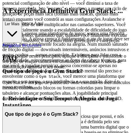
potencial configuração de alto nível — você diminui a taxa de
limpeza percebida. Isto "engana" o algoritmo a manter um ciclo de
A Experiência Definitiva Gym Stack: ...
geração de peças mais fácil (formas mais básicas, quedas mais
lentas) enquanto você constrói as suas configurações Avalanche e
Porque Pertence Aqui
Ler Mais
Pedra Angular de alto multiplicador nas camadas superiores. Você
está essencialmente usando a escalabilidade de dificuldade do jogo
Não somos apenas uma plataforma de jogos; somos uma filosofia
contra si mesmo, garantindo que, quando você finalmente executar
em execução. A nossa crença é fundamental: o ato de jogar deve ser
um combo massivo, o faça num ritmo gerenciável e com peças
sagrado, puro e totalmente focado na alegria. Num mundo saturado
Perguntas frequentes
ótimas.
de fricção digital — downloads intermináveis, anúncios intrusivos e
custos ocultos — somos o santuário. Existimos para lidar com a
Agora, pegue nestes princípios, aplique a disciplina e transforme o
FAQ
complexidade, o inconveniente e as dores de cabeça técnicas, para
seu jogo de reação caótica em dominação calculada. A tabela de
que você, o jogador perspicaz, possa concentrar-se apenas no
classificação aguarda o seu nome.
Que tipo de jogo é o Gym Stack?
desafio e no deleite do jogo. Para um treino mental tão preciso e
envolvente como o
, você merece uma plataforma que
Gym Stack
respeite o seu tempo, a sua inteligência e a sua paixão. Este é o
Gym Stack é um jogo de puzzle 3D onde exercitas os teus músculos
nosso manifesto.
mentais, combinando blocos ou formas coloridas para limpar o
tabuleiro e alcançar pontuações altas. A jogabilidade principal
1. Reivindique o Seu Tempo: A Alegria do Jogo
envolve colocação estratégica e combinações num ambiente 3D.
Instantâneo
Que tipo de jogo é o Gym Stack?
O seu tempo livre é a mercadoria mais preciosa que possui, e nós
tratamo-lo com reverência. A vida moderna é definida pelo seu
ritmo, e nada é mais desrespeitoso do que uma barreira digital que o
força a esperar. A nossa promessa de marca baseia-se na eliminação