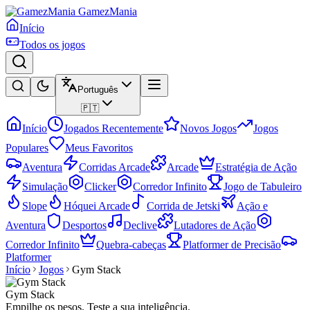
GamezMania
Início
Todos os jogos
Português
🇵🇹
Início
Jogados Recentemente
Novos Jogos
Jogos
Populares
Meus Favoritos
Aventura
Corridas Arcade
Arcade
Estratégia de Ação
Simulação
Clicker
Corredor Infinito
Jogo de Tabuleiro
Slope
Hóquei Arcade
Corrida de Jetski
Ação e
Aventura
Desportos
Declive
Lutadores de Ação
Corredor Infinito
Quebra-cabeças
Platformer de Precisão
Platformer
Início
Jogos
Gym Stack
Gym Stack
Empilhe os pesos. Teste a sua inteligência.