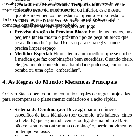
envolvente sem ser frustrantemente complexo, oferecendo uma
Contador de Movimentos / Temporizador:
Geralmente
experiência de puzzle pura e focada.
colocado perto da parte superior ou inferior, este mostra
quantos movimentos lhe restam ou quanto tempo resta no
Deixa de esperar pelos pesos – mergulha no ginásio mental e
relógio. Este é o seu recurso mais crítico; gerencie-o
começa a empilhar esses sucessos hoje!
cuidadosamente para prolongar o seu jogo.
Pré-visualização do Próximo Bloco:
Em alguns modos, uma
pequena janela mostra o próximo tipo de peça ou bloco que
será adicionado à pilha. Use isso para estrategizar onde
precisa limpar espaço.
Medidor Especial:
Fique atento a um medidor que se enche
à medida que faz combinações bem-sucedidas. Quando cheio,
ele geralmente concede uma habilidade poderosa, como uma
bomba ou uma ação "embaralhar".
4. As Regras do Mundo: Mecânicas Principais
O Gym Stack opera com um conjunto simples de regras projetadas
para recompensar o planeamento cuidadoso e a ação rápida.
Sistema de Combinação:
Deve agrupar um número
específico de itens idênticos (por exemplo, três halteres, cinco
kettlebells) que sejam adjacentes ou ligados na pilha 3D. Se
não conseguir encontrar uma combinação, perde movimentos
ou tempo valiosos.