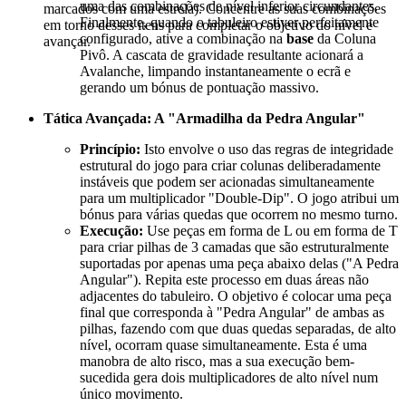
uma das combinações de nível inferior circundantes.
marcados com uma estrela). Concentre as suas combinações
Finalmente, quando o tabuleiro estiver perfeitamente
em torno desses itens para completar o objetivo do nível e
configurado, ative a combinação na
base
da Coluna
avançar.
Pivô. A cascata de gravidade resultante acionará a
Avalanche, limpando instantaneamente o ecrã e
gerando um bónus de pontuação massivo.
Tática Avançada: A "Armadilha da Pedra Angular"
Princípio:
Isto envolve o uso das regras de integridade
estrutural do jogo para criar colunas deliberadamente
instáveis que podem ser acionadas simultaneamente
para um multiplicador "Double-Dip". O jogo atribui um
bónus para várias quedas que ocorrem no mesmo turno.
Execução:
Use peças em forma de L ou em forma de T
para criar pilhas de 3 camadas que são estruturalmente
suportadas por apenas uma peça abaixo delas ("A Pedra
Angular"). Repita este processo em duas áreas não
adjacentes do tabuleiro. O objetivo é colocar uma peça
final que corresponda à "Pedra Angular" de ambas as
pilhas, fazendo com que duas quedas separadas, de alto
nível, ocorram quase simultaneamente. Esta é uma
manobra de alto risco, mas a sua execução bem-
sucedida gera dois multiplicadores de alto nível num
único movimento.