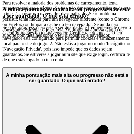
Para resolver a maioria dos problemas de carregamento, tenta
primeiro atualizar a página. Se isso não funcionar, certifica-te de que
A minha pontuação mais alta ou progresso não está
não estás a usar um navegador desatualizado. Se o problema
a ser guardado. O que está errado?
persistir, tenta mudar para um navegador diferente (como o Chrome
ou Firefox) ou limpar a cache do teu navegador. Se ainda não
Se o teu progresso não está a ser guardado, é frequentemente devido
conseguires carregar o jogo, relata o problema à nossa equipa de
às configurações do teu navegador. Certifica-te de que: 1. O teu
suporte com detalhes sobre o teu dispositivo e navegador.
navegador está configurado para permitir cookies e armazenamento
local para o site do jogo. 2. Não estás a jogar no modo 'Incógnito' ou
'Navegação Privada', pois isso impede que os dados sejam
guardados. Se estiveres a jogar num site que exige login, certifica-te
de que estás logado na tua conta.
A minha pontuação mais alta ou progresso não está a
ser guardado. O que está errado?