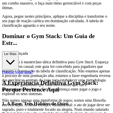
um combo massivo, o faça num ritmo gerenciável e com peças
ótimas.
Agora, pegue nestes princípios, aplique a disciplina e transforme o
seu jogo de reação caótica em dominação calculada. A tabela de
classificação aguarda o seu nome.
Dominar o Gym Stack: Um Guia de
Estr...
atégia Avançada
Ler Mais
Bem-vindo à masterclass tática definitiva para
Gym Stack
. Esqueça
a abordagem casual; este guia foi concebido para jogadores que
exigem a dominação da tabela de classificação. Não estamos apenas
Por que jogar aqui?
à procura de uma pontuação alta; estamos a fazer engenharia reversa
das mecânicas centrais do jogo para estabelecer uma metodologia
A Experiência Definitiva Gym Stack:
vencedora, garantindo que cada movimento que faz é
Porque Pertence Aqui
matematicamente ótimo. Esta é a diferença entre jogar o jogo e
explorar os seus sistemas.
Não somos apenas uma plataforma de jogos; somos uma filosofia
1. A Base: Três Hábitos de Ouro
em execução. A nossa crença é fundamental: o ato de jogar deve ser
sagrado, puro e totalmente focado na alegria. Num mundo saturado