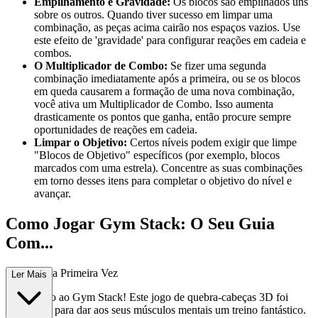
Empilhamento e Gravidade:
Os blocos são empilhados uns
sobre os outros. Quando tiver sucesso em limpar uma
combinação, as peças acima cairão nos espaços vazios. Use
este efeito de 'gravidade' para configurar reações em cadeia e
combos.
O Multiplicador de Combo:
Se fizer uma segunda
combinação imediatamente após a primeira, ou se os blocos
em queda causarem a formação de uma nova combinação,
você ativa um Multiplicador de Combo. Isso aumenta
drasticamente os pontos que ganha, então procure sempre
oportunidades de reações em cadeia.
Limpar o Objetivo:
Certos níveis podem exigir que limpe
"Blocos de Objetivo" específicos (por exemplo, blocos
marcados com uma estrela). Concentre as suas combinações
em torno desses itens para completar o objetivo do nível e
avançar.
Como Jogar Gym Stack: O Seu Guia
Com...
pleto para a Primeira Vez
Ler Mais
Bem-vindo ao Gym Stack! Este jogo de quebra-cabeças 3D foi
concebido para dar aos seus músculos mentais um treino fantástico.