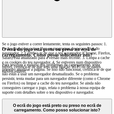
Se o jogo estiver a correr lentamente, tenta os seguintes passos: 1.
Fecha quaisquer outras abas ou programas desnecessários do
O ecrã do jogo está preto ou preso no ecrã de
navegador. 2. Certifica-te de que o teu navegador (Chrome, Firefox,
carregamento. Como posso solucionar isto?
Safari) está atualizado para a versão mais recente. 3. Limpa a cache
e os cookies do teu navegador. 4. Se estiveres num dispositivo
Para resolver a maioria dos problemas de carregamento, tenta
móvel, certifica-te de que tens uma ligação Wi-Fi ou de dados
primeiro atualizar a página. Se isso não funcionar, certifica-te de que
móveis estável.
não estás a usar um navegador desatualizado. Se o problema
persistir, tenta mudar para um navegador diferente (como o Chrome
ou Firefox) ou limpar a cache do teu navegador. Se ainda não
conseguires carregar o jogo, relata o problema à nossa equipa de
suporte com detalhes sobre o teu dispositivo e navegador.
O ecrã do jogo está preto ou preso no ecrã de
carregamento. Como posso solucionar isto?