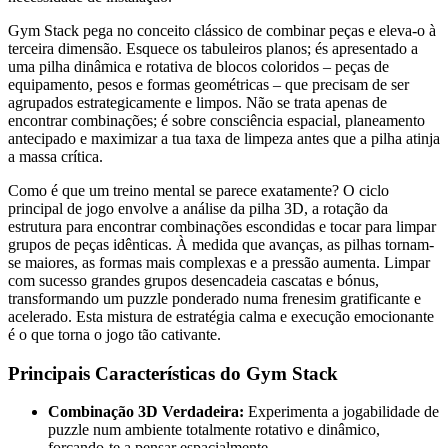
Gym Stack pega no conceito clássico de combinar peças e eleva-o à
terceira dimensão. Esquece os tabuleiros planos; és apresentado a
uma pilha dinâmica e rotativa de blocos coloridos – peças de
equipamento, pesos e formas geométricas – que precisam de ser
agrupados estrategicamente e limpos. Não se trata apenas de
encontrar combinações; é sobre consciência espacial, planeamento
antecipado e maximizar a tua taxa de limpeza antes que a pilha atinja
a massa crítica.
Como é que um treino mental se parece exatamente? O ciclo
principal de jogo envolve a análise da pilha 3D, a rotação da
estrutura para encontrar combinações escondidas e tocar para limpar
grupos de peças idênticas. À medida que avanças, as pilhas tornam-
se maiores, as formas mais complexas e a pressão aumenta. Limpar
com sucesso grandes grupos desencadeia cascatas e bónus,
transformando um puzzle ponderado numa frenesim gratificante e
acelerado. Esta mistura de estratégia calma e execução emocionante
é o que torna o jogo tão cativante.
Principais Características do Gym Stack
Combinação 3D Verdadeira:
Experimenta a jogabilidade de
puzzle num ambiente totalmente rotativo e dinâmico,
forçando-te a pensar espacialmente.