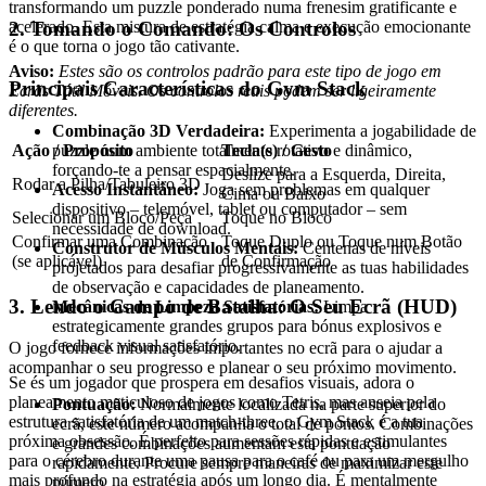
transformando um puzzle ponderado numa frenesim gratificante e
2. Tomando o Comando: Os Controlos
acelerado. Esta mistura de estratégia calma e execução emocionante
é o que torna o jogo tão cativante.
Aviso:
Estes são os controlos padrão para este tipo de jogo em
Principais Características do Gym Stack
Ecrãs Tátil Móveis. Os controlos reais podem ser ligeiramente
diferentes.
Combinação 3D Verdadeira:
Experimenta a jogabilidade de
puzzle num ambiente totalmente rotativo e dinâmico,
Ação / Propósito
Tecla(s) / Gesto
forçando-te a pensar espacialmente.
Deslize para a Esquerda, Direita,
Rodar a Pilha/Tabuleiro 3D
Acesso Instantâneo:
Joga sem problemas em qualquer
Cima ou Baixo
dispositivo – telemóvel, tablet ou computador – sem
Selecionar um Bloco/Peça
Toque no Bloco
necessidade de download.
Confirmar uma Combinação
Toque Duplo ou Toque num Botão
Construtor de Músculos Mentais:
Centenas de níveis
(se aplicável)
de Confirmação
projetados para desafiar progressivamente as tuas habilidades
de observação e capacidades de planeamento.
3. Lendo o Campo de Batalha: O Seu Ecrã (HUD)
Mecânicas de Limpeza Satisfatórias:
Limpa
estrategicamente grandes grupos para bónus explosivos e
feedback visual satisfatório.
O jogo fornece informações importantes no ecrã para o ajudar a
acompanhar o seu progresso e planear o seu próximo movimento.
Se és um jogador que prospera em desafios visuais, adora o
planeamento meticuloso de jogos como Tetris, mas anseia pela
Pontuação:
Normalmente localizada na parte superior do
estrutura satisfatória de um match-three, o Gym Stack é a tua
ecrã, este número acompanha o total de pontos. Combinações
próxima obsessão. É perfeito para sessões rápidas e estimulantes
e grandes combinações aumentam esta pontuação
para o cérebro durante uma pausa para o café ou para um mergulho
rapidamente. Procure sempre maneiras de maximizar este
mais profundo na estratégia após um longo dia. É mentalmente
número.