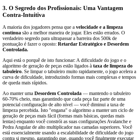
3. O Segredo dos Profissionais: Uma Vantagem
Contra-Intuitiva
A maioria dos jogadores pensa que a
velocidade e a limpeza
contínua
são a melhor maneira de jogar. Eles estão errados. O
verdadeiro segredo para ultrapassar a barreira dos 500k de
pontuação é fazer o oposto:
Retardar Estratégico e Desordem
Controlada.
Aqui está o porquê de isto funcionar: A dificuldade do jogo e o
algoritmo de geração de peças estão ligados à
taxa de limpeza do
tabuleiro
. Se limpar o tabuleiro muito rapidamente, o jogo acelera a
curva de dificuldade, introduzindo formas mais complexas e tempos
de queda mais rápidos.
Ao manter uma
Desordem Controlada
— mantendo o tabuleiro
60-70% cheio, mas garantindo que cada peça faz parte de uma
potencial configuração de alto nível — você diminui a taxa de
limpeza percebida. Isto "engana" o algoritmo a manter um ciclo de
geração de peças mais fácil (formas mais básicas, quedas mais
lentas) enquanto você constrói as suas configurações Avalanche e
Pedra Angular de alto multiplicador nas camadas superiores. Você
está essencialmente usando a escalabilidade de dificuldade do jogo
contra si mesmo, garantindo que, quando você finalmente executar