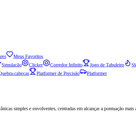
res
Meus Favoritos
Simulação
Clicker
Corredor Infinito
Jogo de Tabuleiro
Sl
Quebra-cabeças
Platformer de Precisão
Platformer
ânicas simples e envolventes, centradas em alcançar a pontuação mais 