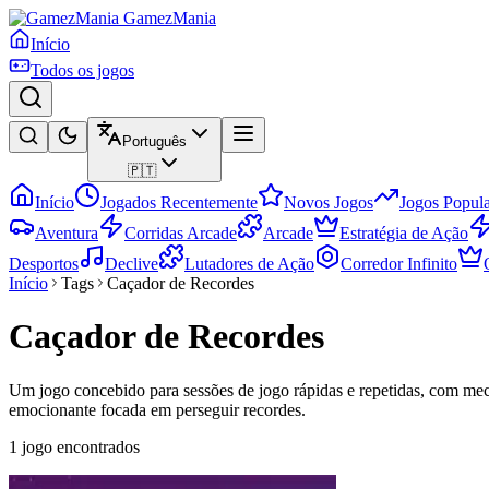
GamezMania
Início
Todos os jogos
Português
🇵🇹
Início
Jogados Recentemente
Novos Jogos
Jogos Popula
Aventura
Corridas Arcade
Arcade
Estratégia de Ação
Desportos
Declive
Lutadores de Ação
Corredor Infinito
Início
Tags
Caçador de Recordes
Caçador de Recordes
Um jogo concebido para sessões de jogo rápidas e repetidas, com mec
emocionante focada em perseguir recordes.
1 jogo encontrados