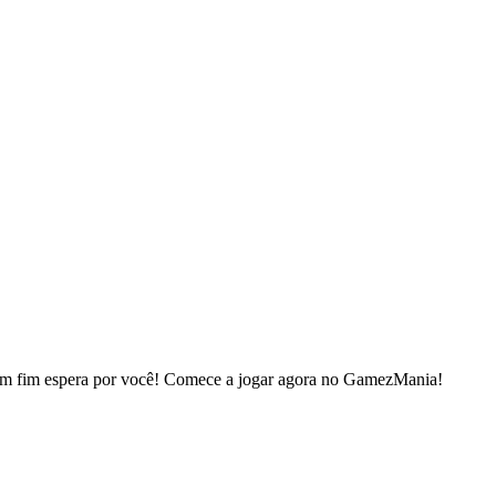
sem fim espera por você! Comece a jogar agora no GamezMania!