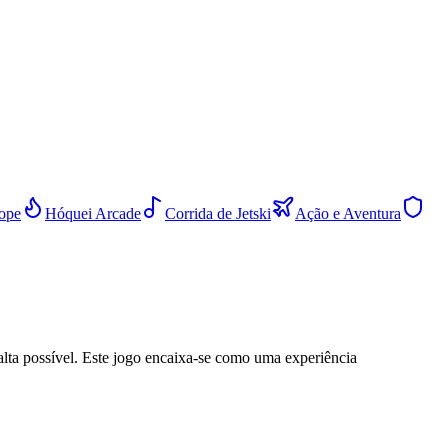
ope
Hóquei Arcade
Corrida de Jetski
Ação e Aventura
alta possível. Este jogo encaixa-se como uma experiência