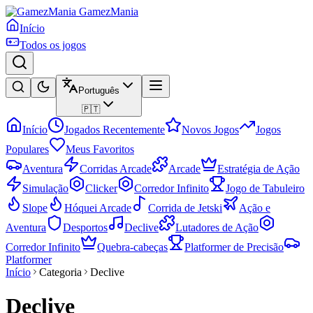
GamezMania
Início
Todos os jogos
Português
🇵🇹
Início
Jogados Recentemente
Novos Jogos
Jogos
Populares
Meus Favoritos
Aventura
Corridas Arcade
Arcade
Estratégia de Ação
Simulação
Clicker
Corredor Infinito
Jogo de Tabuleiro
Slope
Hóquei Arcade
Corrida de Jetski
Ação e
Aventura
Desportos
Declive
Lutadores de Ação
Corredor Infinito
Quebra-cabeças
Platformer de Precisão
Platformer
Início
Categoria
Declive
Declive