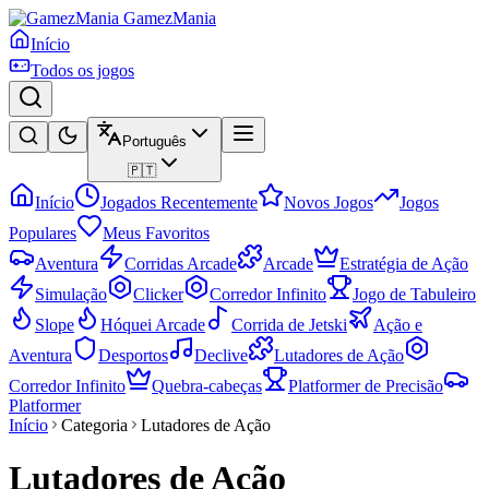
GamezMania
Início
Todos os jogos
Português
🇵🇹
Início
Jogados Recentemente
Novos Jogos
Jogos
Populares
Meus Favoritos
Aventura
Corridas Arcade
Arcade
Estratégia de Ação
Simulação
Clicker
Corredor Infinito
Jogo de Tabuleiro
Slope
Hóquei Arcade
Corrida de Jetski
Ação e
Aventura
Desportos
Declive
Lutadores de Ação
Corredor Infinito
Quebra-cabeças
Platformer de Precisão
Platformer
Início
Categoria
Lutadores de Ação
Lutadores de Ação