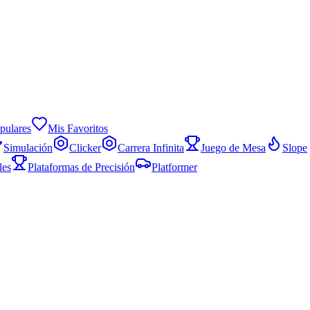
pulares
Mis Favoritos
Simulación
Clicker
Carrera Infinita
Juego de Mesa
Slope
les
Plataformas de Precisión
Platformer