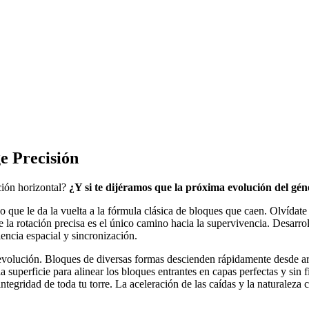
e Precisión
ción horizontal?
¿Y si te dijéramos que la próxima evolución del gé
e le da la vuelta a la fórmula clásica de bloques que caen. Olvídate de
de la rotación precisa es el único camino hacia la supervivencia. Desar
iencia espacial y sincronización.
 evolución. Bloques de diversas formas descienden rápidamente desde arr
superficie para alinear los bloques entrantes en capas perfectas y sin fi
ntegridad de toda tu torre. La aceleración de las caídas y la naturaleza