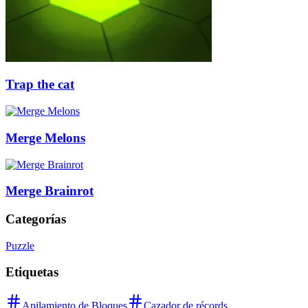
Trap the cat
Merge Melons
Merge Brainrot
Categorías
Puzzle
Etiquetas
Apilamiento de Bloques
Cazador de récords