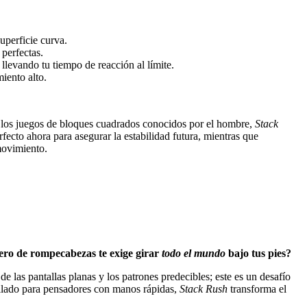
uperficie curva.
perfectas.
levando tu tiempo de reacción al límite.
iento alto.
os los juegos de bloques cuadrados conocidos por el hombre,
Stack
fecto ahora para asegurar la estabilidad futura, mientras que
movimiento.
nero de rompecabezas te exige girar
todo el mundo
bajo tus pies?
 las pantallas planas y los patrones predecibles; este es un desafío
rollado para pensadores con manos rápidas,
Stack Rush
transforma el