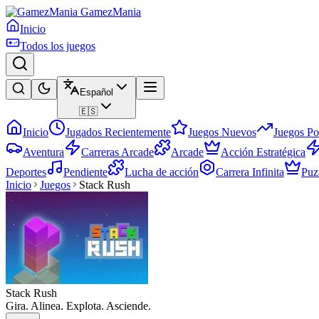
GamezMania
Inicio
Todos los juegos
Español
🇪🇸
Inicio
Jugados Recientemente
Juegos Nuevos
Juegos Po
Aventura
Carreras Arcade
Arcade
Acción Estratégica
Deportes
Pendiente
Lucha de acción
Carrera Infinita
Puz
Inicio
Juegos
Stack Rush
Stack Rush
Gira. Alinea. Explota. Asciende.