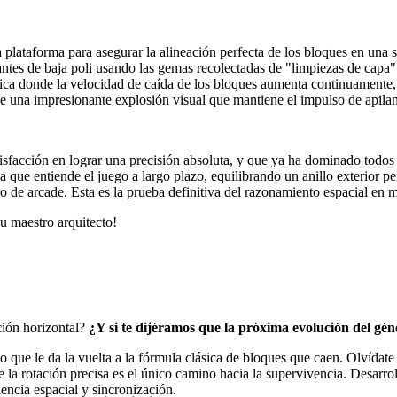
 plataforma para asegurar la alineación perfecta de los bloques en una s
tes de baja poli usando las gemas recolectadas de "limpiezas de capa" 
ca donde la velocidad de caída de los bloques aumenta continuamente, l
 una impresionante explosión visual que mantiene el impulso de apilam
atisfacción en lograr una precisión absoluta, y que ya ha dominado tod
 que entiende el juego a largo plazo, equilibrando un anillo exterior per
ro de arcade. Esta es la prueba definitiva del razonamiento espacial en 
u maestro arquitecto!
ción horizontal?
¿Y si te dijéramos que la próxima evolución del gé
e le da la vuelta a la fórmula clásica de bloques que caen. Olvídate de
de la rotación precisa es el único camino hacia la supervivencia. Desar
iencia espacial y sincronización.