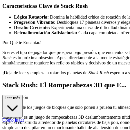
Características Clave de Stack Rush
Lógica Rotatoria:
Domina la habilidad crítica de rotación de la
Progresión Vibrante:
Desbloquea 17 planetas diversos y elegan
Desafío Creciente:
Experimenta una curva de dificultad dinámi
Retroalimentación Satisfactoria:
Cada capa completada ofrece
Por Qué te Encantará
Si eres el tipo de jugador que prospera bajo presión, que encuentra s
Rush
es tu próxima obsesión. Apela directamente a la mente estratégica
simultáneamente requiere los reflejos rápidos y decisivos de un maest
¡Deja de leer y empieza a rotar: los planetas de
Stack Rush
esperan a s
Stack Rush: El Rompecabezas 3D que E...
xige Precisión
Leer más
¿Cansado de los juegos de bloques que solo ponen a prueba tu alinea
Stack Rush
es un juego de rompecabezas 3D deslumbrantemente nítido qu
Cómo jugar
espacial construido alrededor de planetas circulares de baja poli, don
simple acto de apilar en un emocionante ballet de alta tensión de conc