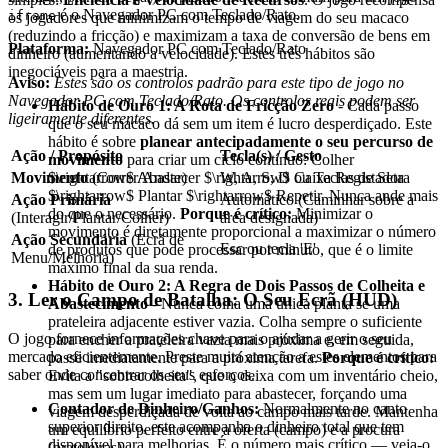
é o Navegador PC com Teclado/Rato.
iframe
os jogadores que minimizam o tempo de viagem do seu macaco
(reduzindo a fricção) e maximizam a taxa de conversão de bens em
Plataforma:
Navegador PC com Teclado/Rato
dinheiro (aumentando a velocidade). Estes três hábitos são
inegociáveis para a maestria.
Aviso:
Estes são os controlos padrão para este tipo de jogo no
Navegador PC com Teclado/Rato. Os controlos reais podem ser
Hábito de Ouro 1: A Rota de Fricção Zero
- Cada passo
ligeiramente diferentes.
que o seu macaco dá sem um item é lucro desperdiçado. Este
hábito é sobre
planear antecipadamente o seu percurso de
Ação / Propósito
Tecla(s) / Gesto
movimento
para criar um ciclo contínuo: Colher
$\rightarrow$ Abastecer $\rightarrow$ Caixa Registadora
Movimento
(Correr/Andar)
W, A, S, D ou Teclas de Seta
$\rightarrow$ Plantar $\rightarrow$ Repetir. Nunca ande mais
Ação Primária
Automático (Caminhar sobre a
do que o necessário.
Porque é crítico:
Minimizar o
(Interagir/Plantar/Colher)
área designada)
movimento é diretamente proporcional a maximizar o número
Ação Secundária
(Ecrã de
Esc ou tecla 'E'
de produtos que pode processar por minuto, que é o limite
Menu/Melhoria)
máximo final da sua renda.
Hábito de Ouro 2: A Regra de Dois Passos de Colheita e
3. Ler o Campo de Batalha: O Seu Ecrã (HUD)
Abastecimento
- Nunca colha uma única planta se uma
prateleira adjacente estiver vazia. Colha sempre o suficiente
O jogo fornece informações chave para o ajudar a gerir o seu
para encher a prateleira vazia mais próxima e, em seguida,
mercado eficientemente. Preste muita atenção a estes elementos para
passe imediatamente para a próxima tarefa.
Porque é crítico:
saber onde concentrar os seus esforços.
Evita a "sobrecolheita", que o deixa com um inventário cheio,
mas sem um lugar imediato para abastecer, forçando uma
Contador de Dinheiro/Ganhos:
Normalmente no canto
viagem desperdiçada de volta ao campo mais tarde. Mantenha
superior direito, este acompanha o dinheiro total que tem
um equilíbrio perfeito entre a oferta (campo) e a procura
disponível para melhorias. É o número mais crítico — veja-o
(prateleiras).