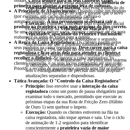
vender.
Corra sempre para os seus canteiros vazios
primeiro funcionário tenha atingido a sua
melhoria de
primeiro para plantar a próxima leva de culturas.
velocidade rentável máxima
. Isso evita a diluição do
A Prioridade de Abastecimento:
Quando colhe um produto
fluxo de caixa do início do jogo e garante que o novo
(por exemplo, um cacho de bananas), carrega-o
funcionário seja imediatamente eficaz.
automaticamente.
A sua personagem só deixará cair o
Execução:
Primeiro, concentre todo o dinheiro inicial
produto na prateleira vazia mais próxima do tipo correto.
exclusivamente na
Velocidade do Macaco
e na
Se uma prateleira estiver vazia, priorize caminhar até ela para
Velocidade/Capacidade do Primeiro Funcionário
.
reabastecê-la antes de voltar para a quinta.
Deve resistir à tentação de desbloquear o segundo
A Regra da Caixa Registadora:
Os clientes pagam pelos
funcionário até que o primeiro trabalhador esteja a
seus produtos na caixa registadora.
Deve correr para a caixa
funcionar a 75% ou mais do seu nível máximo de
registadora e ficar atrás dela para atender os clientes e
atualização. Quando finalmente contratar o segundo
recolher o dinheiro.
Se ignorar a caixa registadora, os
funcionário (o "escalonamento"), ele entra num sistema
clientes esperarão, e os seus lucros estagnarão até que volte.
já otimizado, aumentando imediatamente a produção
Priorize a recolha de pagamentos quando uma fila se formar!
sem o estrangulamento de precisar das suas próprias
atualizações separadas e dispendiosas.
Tática Avançada: O "Controlo da Caixa Registadora"
Princípio:
Isso envolve usar a
interação da caixa
registadora
como um ponto de pausa obrigatório para
examinar todo o mercado, permitindo que execute as
próximas etapas da sua Rota de Fricção Zero (Hábito
de Ouro 1) sem quebrar o ímpeto.
Execução:
Quando os clientes estiverem na fila na
caixa registadora, não toque apenas e saia. Use o ciclo
de animação de 1-2 segundos para identificar
conscientemente a
prateleira vazia de maior