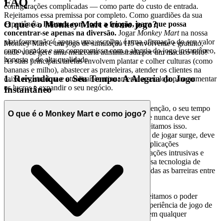
FAQ
configurações complicadas — como parte do custo de entrada.
Rejeitamos essa premissa por completo. Como guardiões da sua
O que é o Monkey Mart e como jogo?
experiência,
lidamos com toda a fricção, para que possa
concentrar-se apenas na diversão.
Jogar
Monkey Mart
na nossa
plataforma não é apenas uma escolha; é uma afirmação do seu valor
Monkey Mart é um jogo de simulação H5 envolvente e gratuito,
como jogador e um compromisso com a alegria do jogo instantâneo,
onde você gere uma mercearia administrada por um macaco fofo!
honesto e de alta qualidade.
As suas principais tarefas envolvem plantar e colher culturas (como
bananas e milho), abastecer as prateleiras, atender os clientes na
1. Reivindique o Seu Tempo: A Alegria do Jogo
caixa registradora e atualizar continuamente a sua loja para aumentar
os lucros e expandir o seu negócio.
Instantâneo
Num mundo que constantemente exige a sua atenção, o seu tempo
O que é o Monkey Mart e como jogo?
livre é precioso — uma mercadoria sagrada que nunca deve ser
desperdiçada em tecnicalidades tediosas. Respeitamos isso.
Acreditamos que no momento em que o desejo de jogar surge, deve
estar no jogo, instantaneamente. Sem lojas de aplicações
complicadas, sem downloads lentos, sem instalações intrusivas e
sem software que consuma desempenho. A nossa tecnologia de
iframe otimizada e de última geração elimina todas as barreiras entre
si e o seu entretenimento.
A Prova: Zero Fricção, Acesso Puro.
Aproveitamos o poder
inerente do streaming H5 para oferecer uma experiência de jogo de
fidelidade total diretamente no seu navegador, em qualquer