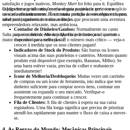
satisfação e jogos inativos,
Monkey Mart
foi feito para ti. Equilibra
habilmente a gestão ativa com a alegria passiva de ver o teu negócio
O jogo fornece informações chave para o ajudar a gerir o seu
crescer automaticamente. É a mistura perfeita de estratégia e charme,
mercado eficientemente. Preste muita atenção a estes elementos para
ideal para jogadores de todas as idades que procuram uma aventura
saber onde concentrar os seus esforços.
empreendedora relaxante, mas ambiciosa.
Contador de Dinheiro/Ganhos:
Normalmente no canto
Salta para o mundo de
Monkey Mart
hoje e começa a construir a
superior direito, este acompanha o dinheiro total que tem
maior mercearia que a selva já viu!
disponível para melhorias. É o número mais crítico — veja-o
crescer à medida que os seus clientes pagam!
Indicadores de Stock do Produto:
São barras ou ícones
visuais acima das suas prateleiras e canteiros. Mostram quanto
produto está disponível (por exemplo, Bananas, Milho). Se
uma barra estiver vazia, precisa de colher e reabastecer
imediatamente!
Ícone de Melhoria/Desbloqueio:
Muitas vezes um carrinho
de compras ou um ícone de ferramenta, isto indica que tem
dinheiro suficiente para comprar novos itens, contratar um
assistente ou expandir o seu mercado. Verifique-o
frequentemente para continuar a crescer.
Fila de Clientes:
A fila de clientes à espera na sua caixa
registadora. Uma fila longa significa que precisa de priorizar
atendê-los rapidamente para manter o fluxo de caixa a mover-
se.
4. As Regras do Mundo: Mecânicas Principais