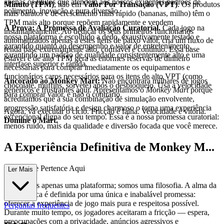
apenas os títulos que atendem aos nossos exigentes padrões de
Minuto (TPM)
, não em
Valor Por Transação (VPT)
. Os produtos
polimento, inovação e pura diversão.
mais baratos e de crescimento mais rápido (bananas, milho) têm o
TPM mais alto porque repõem rapidamente e vendem
A Prova: A Promessa de Avaliação Curatorial.
Cada jogo na
instantaneamente. Ao dedicar os seus primeiros funcionários
nossa plataforma é escolhido a dedo, exaustivamente testado e
automatizados apenas a estes itens de baixo valor, cria um fluxo de
garantido quanto ao desempenho e valor de entretenimento,
renda base extremamente alto, confiável e contínuo. Essa base
garantindo um padrão de qualidade consistentemente alto e uma
estável e de alto TPM gera as enormes reservas de dinheiro
interface superior e rápida.
necessárias para comprar imediatamente os equipamentos e
funcionários caros necessários para os itens de alto VPT (como
Ancorado ao Monkey Mart:
Não encontrará milhares de jogos
chocolate, muffins, sorvete) após o desbloqueio. Usa a velocidade
genéricos e frustrantes aqui. Apresentamos o
Monkey Mart
porque
para comprar valor, e não o contrário.
acreditamos que a sua combinação de simulação envolvente,
progressão satisfatória e design charmoso o torna uma experiência
Agora, vá executar o ciclo. Fricção é falha. Velocidade é vitória.
excepcional digna do seu tempo. Essa é a nossa promessa curatorial:
Domine o Mart.
menos ruído, mais da qualidade e diversão focada que você merece.
A Experiência Definitiva de Monkey M...
art: Porque Pertence Aqui
Ler Mais
Não somos apenas uma plataforma; somos uma filosofia. A alma da
nossa marca é definida por uma única e inabalável promessa:
oferecer a experiência de jogo mais pura e respeitosa possível.
Perguntas frequentes
Durante muito tempo, os jogadores aceitaram a fricção — espera,
preocupações com a privacidade, anúncios agressivos e