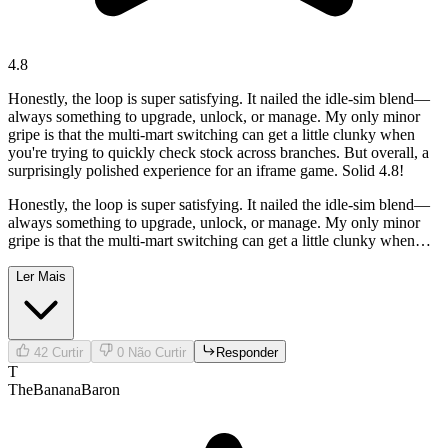
4.8
Honestly, the loop is super satisfying. It nailed the idle-sim blend—
always something to upgrade, unlock, or manage. My only minor
gripe is that the multi-mart switching can get a little clunky when
you're trying to quickly check stock across branches. But overall, a
surprisingly polished experience for an iframe game. Solid 4.8!
Honestly, the loop is super satisfying. It nailed the idle-sim blend—
always something to upgrade, unlock, or manage. My only minor
gripe is that the multi-mart switching can get a little clunky when
you're trying to quickly check stock across branches. But overall, a
surprisingly polished experience for an iframe game. Solid 4.8!
Ler Mais
42
Curtir
0
Não Curtir
Responder
T
TheBananaBaron