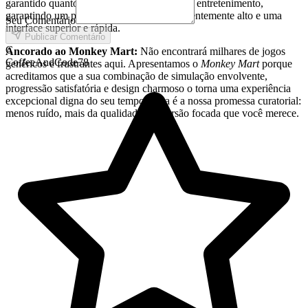
garantido quanto ao desempenho e valor de entretenimento,
garantindo um padrão de qualidade consistentemente alto e uma
Seu Comentário
interface superior e rápida.
Publicar Comentário
C
Ancorado ao Monkey Mart:
Não encontrará milhares de jogos
CoffeeAndCode78
genéricos e frustrantes aqui. Apresentamos o
Monkey Mart
porque
acreditamos que a sua combinação de simulação envolvente,
progressão satisfatória e design charmoso o torna uma experiência
excepcional digna do seu tempo. Essa é a nossa promessa curatorial:
menos ruído, mais da qualidade e diversão focada que você merece.