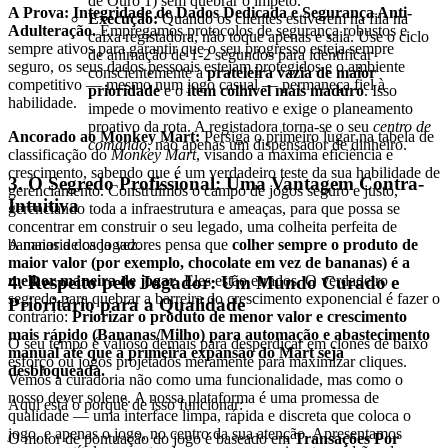
de Ouro 1) sem quebrar o ímpeto.
A Prova: Integridade de Dados Dedicada e Segurança Anti-
Execução:
Quando os clientes estiverem na fila na
Adulteração.
Empregamos protocolos de segurança robustos e
caixa registadora, não toque apenas e saia. Use o ciclo
sempre ativos para garantir que o seu progresso esteja sempre
de animação de 1-2 segundos para identificar
seguro, os seus dados pessoais estejam protegidos e o ambiente
conscientemente a
prateleira vazia de maior
competitivo — mesmo num jogo casual — permaneça fiel à
prioridade
e o
item colhível mais maduro
. Isso
habilidade.
impede o movimento reativo e exige o planeamento
proativo da rota. A registadora torna-se o seu
centro de
Ancorado ao Monkey Mart:
Persiga o primeiro lugar na tabela de
comando
, não apenas um dispensador de dinheiro.
classificação do
Monkey Mart
, visando a máxima eficiência e
crescimento, sabendo que é um verdadeiro teste da sua habilidade de
3. O Segredo Profissional: Uma Vantagem Contra-
gerenciamento. Construímos o campo de jogos seguro e justo,
Intuitiva
gerenciando toda a infraestrutura e ameaças, para que possa se
concentrar em construir o seu legado, uma colheita perfeita de
bananas de cada vez.
A maioria dos jogadores pensa que
colher sempre o produto de
maior valor (por exemplo, chocolate em vez de bananas) é a
melhor maneira de jogar
. Eles estão errados. O verdadeiro
4. Respeito pelo Jogador: Um Mundo Curado e
segredo para quebrar a barreira do crescimento exponencial é fazer o
Prioritário para a Qualidade
contrário:
Priorizar o produto de menor valor e crescimento
mais rápido (Bananas/Milho) para automação e abastecimento
O seu tempo é valioso demais para desperdiçar em clones de baixo
manual até que a primeira expansão do Mart seja
esforço ou jogos projetados meramente para maximizar cliques.
desbloqueada.
Vemos a curadoria não como uma funcionalidade, mas como o
nosso dever solene. A nossa plataforma é uma promessa de
Aqui está o porquê de isso funcionar:
qualidade — uma interface limpa, rápida e discreta que coloca o
jogo, e apenas o jogo, no centro da sua atenção. Apresentamos
O motor de pontuação do jogo é baseado em
Transações Por