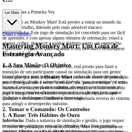
ompleto para a Primeira Vez
Ler Mais
Bem-vindo ao Monkey Mart! Está prestes a entrar no mundo da
gestão de retalho, liderado pelo mais adorável macaco
empreendedor. Este jogo de simulação foi concebido para ser fácil
Dicas e truques
de aprender, e com apenas alguns minutos de orientação, estará a
plantar, colher, abastecer e ganhar dinheiro como um empresário
Mastering Monkey Mart: Um Guia de
experiente. Prepare-se para expandir o seu mercado e desbloquear
Estratégia Avançado
um império próspero!
1. A Sua Missão: O Objetivo
Bem-vindo, analista. Se está a ler isto, está pronto para fazer a
transição de um participante casual na simulação para um gestor
O seu objetivo principal é gerir toda a cadeia de abastecimento do
estratégico que trata o
Monkey Mart
como um motor de pontuação
seu mercado, desde a semente até à venda, para maximizar os seus
puro. Este guia não é sobre "diversão" ou "passar o tempo"; é sobre
lucros. Comece por plantar culturas, abastecer continuamente as
maximizar a sua curva de rentabilidade, explorar o ciclo central do
prateleiras e atender eficientemente todos os clientes para ganhar
jogo e atingir um crescimento exponencial mais rápido do que
dinheiro e desbloquear melhorias essenciais.
qualquer concorrente. Estamos a fazer engenharia reversa do sistema
para atingir o desempenho máximo.
2. Tomar o Comando: Os Controlos
1. A Base: Três Hábitos de Ouro
Inferência:
Dada a natureza de simulação e gestão, o jogo requer
movimentos simples e uma ação primária única (por exemplo,
O motor de pontuação central do Monkey Mart é enganosamente
interagir, plantar, pegar). A plataforma mais comum para um jogo
simples:
Eficiência e Velocidade de Recursos
. O jogo recompensa