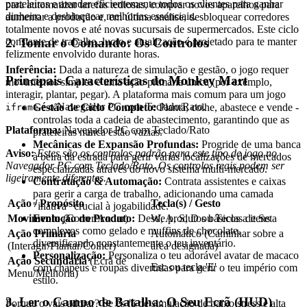
prateleiras e atender eficientemente todos os clientes para ganhar
para automatizar tarefas tediosas, comprar novos aparelhos para
dinheiro e desbloquear melhorias essenciais.
aumentar a produção e, em última análise, desbloquear corredores
totalmente novos e até novas sucursais de supermercados. Este ciclo
2. Tomar o Comando: Os Controlos
constante de trabalho, lucro e atualização é projetado para te manter
felizmente envolvido durante horas.
Inferência:
Dada a natureza de simulação e gestão, o jogo requer
Principais Características do Monkey Mart
movimentos simples e uma ação primária única (por exemplo,
interagir, plantar, pegar). A plataforma mais comum para um jogo
é o Navegador PC com Teclado/Rato.
Gestão de Ciclo Completo:
Planta, colhe, abastece e vende -
iframe
controlas toda a cadeia de abastecimento, garantindo que as
Plataforma:
Navegador PC com Teclado/Rato
prateleiras nunca estão vazias.
Mecânicas de Expansão Profundas:
Progride de uma banca
Aviso:
Estes são os controlos padrão para este tipo de jogo no
à beira da estrada para gerir várias localizações de mercados
Navegador PC com Teclado/Rato. Os controlos reais podem ser
especializadas através do novo sistema multi-mercado.
ligeiramente diferentes.
Contratação & Automação:
Contrata assistentes e caixas
para gerir a carga de trabalho, adicionando uma camada
Ação / Propósito
Tecla(s) / Gesto
"inativa" crucial à jogabilidade.
Evolução do Produto:
Desde produtos básicos a itens
Movimento
(Correr/Andar)
W, A, S, D ou Teclas de Seta
complexos como gelado e muffins de chocolate,
Ação Primária
Automático (Caminhar sobre a
diversificando constantemente o teu inventário.
(Interagir/Plantar/Colher)
área designada)
Personalização:
Personaliza o teu adorável avatar de macaco
Ação Secundária
(Ecrã de
Esc ou tecla 'E'
com chapéus e roupas divertidas para gerir o teu império com
Menu/Melhoria)
estilo.
3. Ler o Campo de Batalha: O Seu Ecrã (HUD)
Porque o vais adorar? Se és fã de simulação de baixo stress e alta