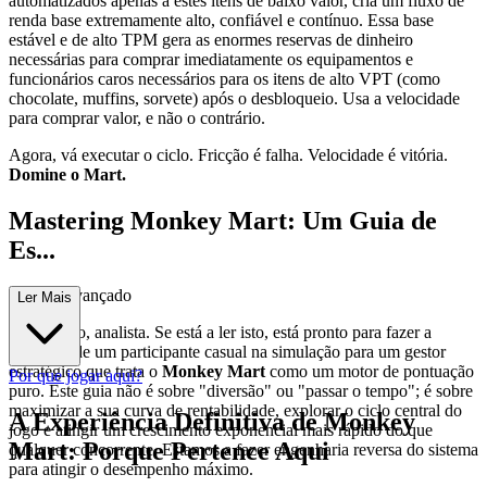
automatizados apenas a estes itens de baixo valor, cria um fluxo de
renda base extremamente alto, confiável e contínuo. Essa base
estável e de alto TPM gera as enormes reservas de dinheiro
necessárias para comprar imediatamente os equipamentos e
funcionários caros necessários para os itens de alto VPT (como
chocolate, muffins, sorvete) após o desbloqueio. Usa a velocidade
para comprar valor, e não o contrário.
Agora, vá executar o ciclo. Fricção é falha. Velocidade é vitória.
Domine o Mart.
Mastering Monkey Mart: Um Guia de
Es...
tratégia Avançado
Ler Mais
Bem-vindo, analista. Se está a ler isto, está pronto para fazer a
transição de um participante casual na simulação para um gestor
estratégico que trata o
Monkey Mart
como um motor de pontuação
Por que jogar aqui?
puro. Este guia não é sobre "diversão" ou "passar o tempo"; é sobre
maximizar a sua curva de rentabilidade, explorar o ciclo central do
A Experiência Definitiva de Monkey
jogo e atingir um crescimento exponencial mais rápido do que
Mart: Porque Pertence Aqui
qualquer concorrente. Estamos a fazer engenharia reversa do sistema
para atingir o desempenho máximo.