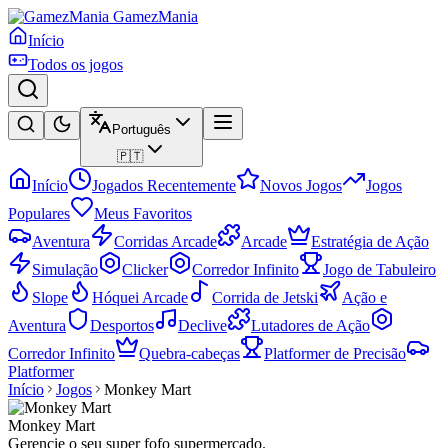
GamezMania
Início
Todos os jogos
Português
🇵🇹
Início
Jogados Recentemente
Novos Jogos
Jogos
Populares
Meus Favoritos
Aventura
Corridas Arcade
Arcade
Estratégia de Ação
Simulação
Clicker
Corredor Infinito
Jogo de Tabuleiro
Slope
Hóquei Arcade
Corrida de Jetski
Ação e
Aventura
Desportos
Declive
Lutadores de Ação
Corredor Infinito
Quebra-cabeças
Platformer de Precisão
Platformer
Início
Jogos
Monkey Mart
Monkey Mart
Gerencie o seu super fofo supermercado.