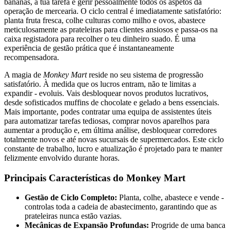
bananas, a tua tarefa é gerir pessoalmente todos os aspetos da
operação de mercearia. O ciclo central é imediatamente satisfatório:
planta fruta fresca, colhe culturas como milho e ovos, abastece
meticulosamente as prateleiras para clientes ansiosos e passa-os na
caixa registadora para recolher o teu dinheiro suado. É uma
experiência de gestão prática que é instantaneamente
recompensadora.
A magia de
Monkey Mart
reside no seu sistema de progressão
satisfatório. À medida que os lucros entram, não te limitas a
expandir - evoluis. Vais desbloquear novos produtos lucrativos,
desde sofisticados muffins de chocolate e gelado a bens essenciais.
Mais importante, podes contratar uma equipa de assistentes úteis
para automatizar tarefas tediosas, comprar novos aparelhos para
aumentar a produção e, em última análise, desbloquear corredores
totalmente novos e até novas sucursais de supermercados. Este ciclo
constante de trabalho, lucro e atualização é projetado para te manter
felizmente envolvido durante horas.
Principais Características do Monkey Mart
Gestão de Ciclo Completo:
Planta, colhe, abastece e vende -
controlas toda a cadeia de abastecimento, garantindo que as
prateleiras nunca estão vazias.
Mecânicas de Expansão Profundas:
Progride de uma banca