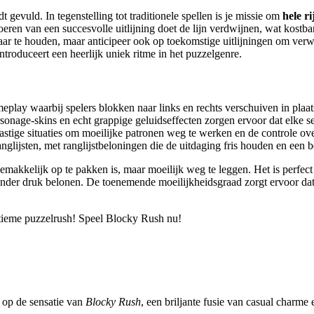
 gevuld. In tegenstelling tot traditionele spellen is je missie om
hele r
eren van een succesvolle uitlijning doet de lijn verdwijnen, wat kostb
aar te houden, maar anticipeer ook op toekomstige uitlijningen om verw
roduceert een heerlijk uniek ritme in het puzzelgenre.
lay waarbij spelers blokken naar links en rechts verschuiven in plaats 
sonage-skins en echt grappige geluidseffecten zorgen ervoor dat elke se
stige situaties om moeilijke patronen weg te werken en de controle ove
anglijsten, met ranglijstbeloningen die de uitdaging fris houden en een
gemakkelijk op te pakken is, maar moeilijk weg te leggen. Het is perfect
der druk belonen. De toenemende moeilijkheidsgraad zorgt ervoor dat je
 ultieme puzzelrush! Speel Blocky Rush nu!
 op de sensatie van
Blocky Rush
, een briljante fusie van casual charme