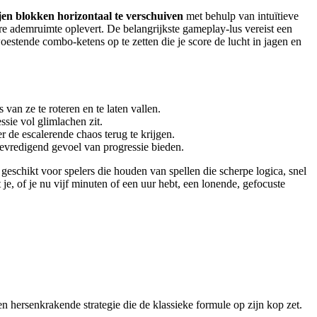
ijen blokken horizontaal te verschuiven
met behulp van intuïtieve
are ademruimte oplevert. De belangrijkste gameplay-lus vereist een
oestende combo-ketens op te zetten die je score de lucht in jagen en
van ze te roteren en te laten vallen.
ssie vol glimlachen zit.
r de escalerende chaos terug te krijgen.
 bevredigend gevoel van progressie bieden.
 geschikt voor spelers die houden van spellen die scherpe logica, snel
, of je nu vijf minuten of een uur hebt, een lonende, gefocuste
 en hersenkrakende strategie die de klassieke formule op zijn kop zet.