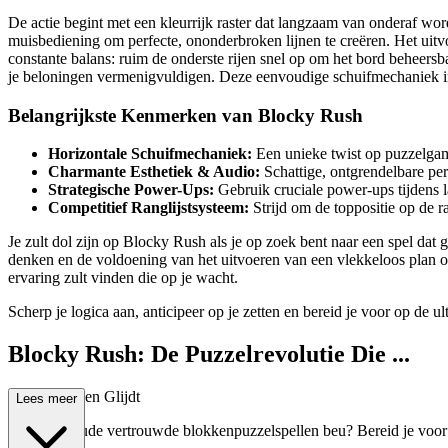
De actie begint met een kleurrijk raster dat langzaam van onderaf wordt
muisbediening om perfecte, ononderbroken lijnen te creëren. Het uitvo
constante balans: ruim de onderste rijen snel op om het bord beheersb
je beloningen vermenigvuldigen. Deze eenvoudige schuifmechaniek int
Belangrijkste Kenmerken van Blocky Rush
Horizontale Schuifmechaniek:
Een unieke twist op puzzelgamep
Charmante Esthetiek & Audio:
Schattige, ontgrendelbare per
Strategische Power-Ups:
Gebruik cruciale power-ups tijdens la
Competitief Ranglijstsysteem:
Strijd om de toppositie op de r
Je zult dol zijn op Blocky Rush als je op zoek bent naar een spel dat 
denken en de voldoening van het uitvoeren van een vlekkeloos plan on
ervaring zult vinden die op je wacht.
Scherp je logica aan, anticipeer op je zetten en bereid je voor op de
Blocky Rush: De Puzzelrevolutie Die ...
Je Ziel Binnen Glijdt
Lees meer
Ben je de oude vertrouwde blokkenpuzzelspellen beu? Bereid je voor