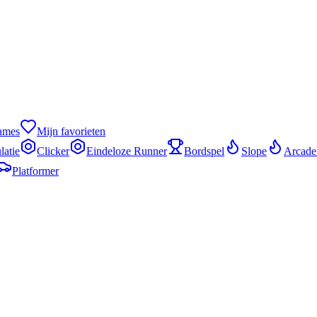
games
Mijn favorieten
latie
Clicker
Eindeloze Runner
Bordspel
Slope
Arcade
Platformer