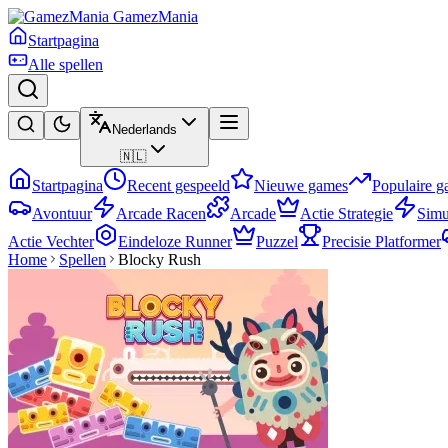
GamezMania
Startpagina
Alle spellen
Nederlands
🇳🇱
Startpagina
Recent gespeeld
Nieuwe games
Populaire 
Avontuur
Arcade Racen
Arcade
Actie Strategie
Simu
Actie Vechter
Eindeloze Runner
Puzzel
Precisie Platformer
Home
Spellen
Blocky Rush