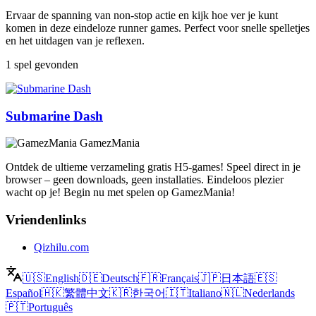
Ervaar de spanning van non-stop actie en kijk hoe ver je kunt
komen in deze eindeloze runner games. Perfect voor snelle spelletjes
en het uitdagen van je reflexen.
1 spel gevonden
Submarine Dash
GamezMania
Ontdek de ultieme verzameling gratis H5-games! Speel direct in je
browser – geen downloads, geen installaties. Eindeloos plezier
wacht op je! Begin nu met spelen op GamezMania!
Vriendenlinks
Qizhilu.com
🇺🇸
English
🇩🇪
Deutsch
🇫🇷
Français
🇯🇵
日本語
🇪🇸
Español
🇭🇰
繁體中文
🇰🇷
한국어
🇮🇹
Italiano
🇳🇱
Nederlands
🇵🇹
Português