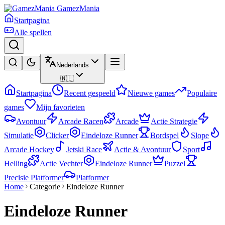
GamezMania
Startpagina
Alle spellen
Nederlands
🇳🇱
Startpagina
Recent gespeeld
Nieuwe games
Populaire
games
Mijn favorieten
Avontuur
Arcade Racen
Arcade
Actie Strategie
Simulatie
Clicker
Eindeloze Runner
Bordspel
Slope
Arcade Hockey
Jetski Race
Actie & Avontuur
Sport
Helling
Actie Vechter
Eindeloze Runner
Puzzel
Precisie Platformer
Platformer
Home
Categorie
Eindeloze Runner
Eindeloze Runner