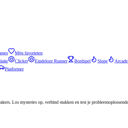
games
Mijn favorieten
latie
Clicker
Eindeloze Runner
Bordspel
Slope
Arcade
Platformer
krakers. Los mysteries op, verbind stukken en test je probleemoplossend