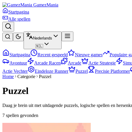
GamezMania
Startpagina
Alle spellen
Nederlands
🇳🇱
Startpagina
Recent gespeeld
Nieuwe games
Populaire 
Avontuur
Arcade Racen
Arcade
Actie Strategie
Simu
Actie Vechter
Eindeloze Runner
Puzzel
Precisie Platformer
Home
Categorie
Puzzel
Puzzel
Daag je brein uit met uitdagende puzzels, logische spellen en hersen
7 spellen gevonden