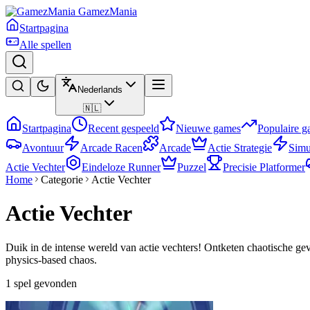
GamezMania
Startpagina
Alle spellen
Nederlands
🇳🇱
Startpagina
Recent gespeeld
Nieuwe games
Populaire 
Avontuur
Arcade Racen
Arcade
Actie Strategie
Simu
Actie Vechter
Eindeloze Runner
Puzzel
Precisie Platformer
Home
Categorie
Actie Vechter
Actie Vechter
Duik in de intense wereld van actie vechters! Ontketen chaotische g
physics-based chaos.
1 spel gevonden