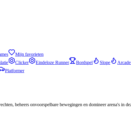
games
Mijn favorieten
latie
Clicker
Eindeloze Runner
Bordspel
Slope
Arcade
Platformer
evechten, beheers onvoorspelbare bewegingen en domineer arena's in dez