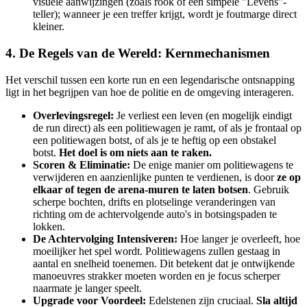
visuele aanwijzingen (zoals rook of een simpele "Levens"-
teller); wanneer je een treffer krijgt, wordt je foutmarge direct
kleiner.
4. De Regels van de Wereld: Kernmechanismen
Het verschil tussen een korte run en een legendarische ontsnapping
ligt in het begrijpen van hoe de politie en de omgeving interageren.
Overlevingsregel:
Je verliest een leven (en mogelijk eindigt
de run direct) als een politiewagen je ramt, of als je frontaal op
een politiewagen botst, of als je te heftig op een obstakel
botst.
Het doel is om niets aan te raken.
Scoren & Eliminatie:
De enige manier om politiewagens te
verwijderen en aanzienlijke punten te verdienen, is door
ze op
elkaar of tegen de arena-muren te laten botsen
. Gebruik
scherpe bochten, drifts en plotselinge veranderingen van
richting om de achtervolgende auto's in botsingspaden te
lokken.
De Achtervolging Intensiveren:
Hoe langer je overleeft, hoe
moeilijker het spel wordt. Politiewagens zullen gestaag in
aantal en snelheid toenemen. Dit betekent dat je ontwijkende
manoeuvres strakker moeten worden en je focus scherper
naarmate je langer speelt.
Upgrade voor Voordeel:
Edelstenen zijn cruciaal.
Sla altijd