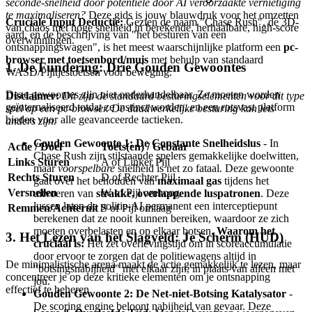
seconde-snelheid door potentiële door AI veroorzaakte vernietiging
te maximaliseren?
Deze gids is jouw blauwdruk voor het omzetten
Cruciale Input Deductie:
Gezien de naam "Chase Rush", de 3D-
van chaos met hoge snelheid in berekende, herhaalbare, high-score
aard, en de beschrijving van "het besturen van een
overwinningen.
ontsnappingswagen", is het meest waarschijnlijke platform een
pc-
browser met toetsenbord/muis
met behulp van standaard
1. De Fundering: Drie Gouden Gewoontes
WASD/Pijltjestoetsen voor beweging.
Deze gewoontes zijn niet onderhandelbaar. Ze moeten worden
Disclaimer:
Dit zijn de standaard besturingselementen voor dit type
geïnternaliseerd totdat ze instinct worden, en een rotsvast platform
spel op een pc-browser. De daadwerkelijke besturing kan iets
bieden voor alle geavanceerde tactieken.
anders zijn.
Gouden Gewoonte 1: De Constante Snelheidslus
- In
Actie / Doel
Toets(en) / Gebaar
Chase Rush zijn stilstaande spelers gemakkelijke doelwitten,
Links Sturen
A of Linker Pijl
maar
voorspelbare
snelheid is net zo fataal. Deze gewoonte
Rechts Sturen
D of Rechter Pijl
gaat over het behouden van
maximaal gas
tijdens het
Versnellen
W of Pijl omhoog
uitvoeren van
strakke, overlappende luspatronen
. Deze
lussen laten de politie-AI permanent een interceptiepunt
Remmen/Achteruit
S of Pijl omlaag
berekenen dat ze nooit kunnen bereiken, waardoor ze zich
moeten overbelasten en op elkaar botsen.
Waarom het
3. Het Lezen van het Slagveld: Je Scherm (HUD)
cruciaal is:
Het zet overlevingstijd om in scoreaccumulatie
door ervoor te zorgen dat de politiewagens altijd in
De minimalistische arena maakt de actie gemakkelijk te lezen, maar
"botsingsnabijheid" met elkaar zijn, in plaats van alleen met
concentreer je op deze kritieke elementen om je ontsnapping
jou.
effectief te beheren.
Gouden Gewoonte 2: De Net-niet-Botsing Katalysator
-
De scoring engine beloont nabijheid van gevaar. Deze