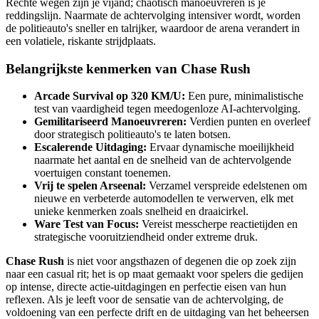
Rechte wegen zijn je vijand; chaotisch manoeuvreren is je
reddingslijn. Naarmate de achtervolging intensiver wordt, worden
de politieauto's sneller en talrijker, waardoor de arena verandert in
een volatiele, riskante strijdplaats.
Belangrijkste kenmerken van
Chase Rush
Arcade Survival op 320 KM/U:
Een pure, minimalistische
test van vaardigheid tegen meedogenloze AI-achtervolging.
Gemilitariseerd Manoeuvreren:
Verdien punten en overleef
door strategisch politieauto's te laten botsen.
Escalerende Uitdaging:
Ervaar dynamische moeilijkheid
naarmate het aantal en de snelheid van de achtervolgende
voertuigen constant toenemen.
Vrij te spelen Arseenal:
Verzamel verspreide edelstenen om
nieuwe en verbeterde automodellen te verwerven, elk met
unieke kenmerken zoals snelheid en draaicirkel.
Ware Test van Focus:
Vereist messcherpe reactietijden en
strategische vooruitziendheid onder extreme druk.
Chase Rush
is niet voor angsthazen of degenen die op zoek zijn
naar een casual rit; het is op maat gemaakt voor spelers die gedijen
op intense, directe actie-uitdagingen en perfectie eisen van hun
reflexen. Als je leeft voor de sensatie van de achtervolging, de
voldoening van een perfecte drift en de uitdaging van het beheersen