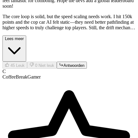
feel fantastic for comboing. Hope the devs add a global leaderboard
soon!
The core loop is solid, but the speed scaling needs work. I hit 150k
points and the cop car AI felt static—they need better pathfinding at
higher speeds to truly challenge top players. Still, the drift mechanics
feel fantastic for comboing. Hope the devs add a global leaderboard
soon!
Lees meer
45
Leuk
0
Niet leuk
Antwoorden
C
CoffeeBreakGamer