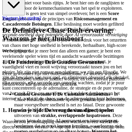
Je bent hier niet voor basis rijtips. Je bent hier om de ranglijsten te
domineren door de kernmechanismen van het spel te exploiteren.
Chase Rush is geen test van simpel overleven; het is een
Score
Waarom hier spelen?
Engine
gebouwd op de principes van
Risicomanagement en
Cascaderende Botsingen
. Elke beslissing moet worden gefilterd
De Definitieve Chase Rush-ervaring:
door één vraag:
Verhoogt deze actie mijn huidige punten-per-
seconde-snelheid door potentiële door AI veroorzaakte vernietiging
Waarom je hier thuishoort
te maximaliseren?
Deze gids is jouw blauwdruk voor het omzetten
van chaos met hoge snelheid in berekende, herhaalbare, high-score
overwinningen.
We begrijpen dat je meer bent dan alleen een gamer; je bent een
veeleisende speler wiens tijd en aandacht waardevolle bezittingen
1. De Fundering: Drie Gouden Gewoontes
zijn. Je zoekt een ervaring die je intelligentie respecteert, je
vaardigheid viert en nooit wrijving veroorzaakt tussen jou en het
plezier. We zijn niet zomaar een platform; we zijn een filosofie. We
Deze gewoontes zijn niet onderhandelbaar. Ze moeten worden
zijn de bewakers van puur spel, en elimineren obsessief elk obstakel,
geïnternaliseerd totdat ze instinct worden, en een rotsvast platform
elke ergernis, elke seconde van onnodig wachten, zodat je je puur
bieden voor alle geavanceerde tactieken.
kunt concentreren op de adrenaline, de strategie en de pure vreugde
van het spel. Dit is ons manifest: wij handelen de chaos van het
Gouden Gewoonte 1: De Constante Snelheidslus
- In
internet af, zodat jij de chaos van de achtervolging kunt beheersen.
Chase Rush zijn stilstaande spelers gemakkelijke doelwitten,
maar
voorspelbare
snelheid is net zo fataal. Deze gewoonte
1. Herwin je tijd: De vreugde van direct spelen
gaat over het behouden van
maximaal gas
tijdens het
uitvoeren van
strakke, overlappende luspatronen
. Deze
lussen laten de politie-AI permanent een interceptiepunt
Waarom zou je ontsnapping moeten wachten in een wereld die
berekenen dat ze nooit kunnen bereiken, waardoor ze zich
directe resultaten vereist? Je vrije tijd is kostbaar, een eindige bron
moeten overbelasten en op elkaar botsen.
Waarom het