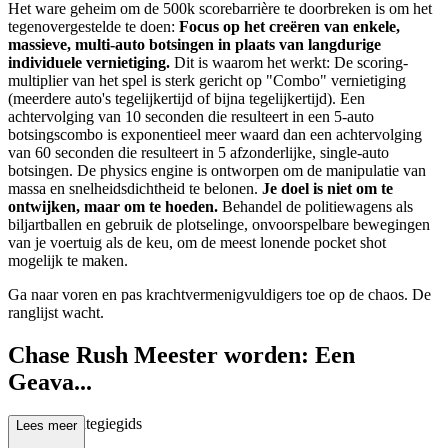
Het ware geheim om de 500k scorebarrière te doorbreken is om het
tegenovergestelde te doen:
Focus op het creëren van enkele,
massieve, multi-auto botsingen in plaats van langdurige
individuele vernietiging.
Dit is waarom het werkt: De scoring-
multiplier van het spel is sterk gericht op "Combo" vernietiging
(meerdere auto's tegelijkertijd of bijna tegelijkertijd). Een
achtervolging van 10 seconden die resulteert in een 5-auto
botsingscombo is exponentieel meer waard dan een achtervolging
van 60 seconden die resulteert in 5 afzonderlijke, single-auto
botsingen. De physics engine is ontworpen om de manipulatie van
massa en snelheidsdichtheid te belonen.
Je doel is niet om te
ontwijken, maar om te hoeden.
Behandel de politiewagens als
biljartballen en gebruik de plotselinge, onvoorspelbare bewegingen
van je voertuig als de keu, om de meest lonende pocket shot
mogelijk te maken.
Ga naar voren en pas krachtvermenigvuldigers toe op de chaos. De
ranglijst wacht.
Chase Rush Meester worden: Een
Geava...
nceerde Strategiegids
Lees meer