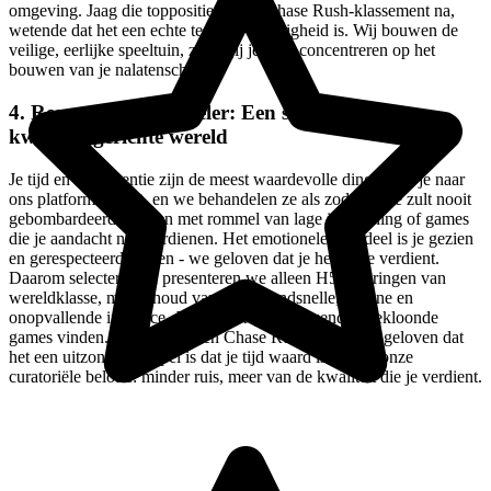
omgeving. Jaag die toppositie op het Chase Rush-klassement na,
wetende dat het een echte test van vaardigheid is. Wij bouwen de
veilige, eerlijke speeltuin, zodat jij je kunt concentreren op het
bouwen van je nalatenschap.
4. Respect voor de speler: Een samengestelde,
kwaliteitsgerichte wereld
Je tijd en intelligentie zijn de meest waardevolle dingen die je naar
ons platform brengt, en we behandelen ze als zodanig. Je zult nooit
gebombardeerd worden met rommel van lage inspanning of games
die je aandacht niet verdienen. Het emotionele voordeel is je gezien
en gerespecteerd voelen - we geloven dat je het beste verdient.
Daarom selecteren en presenteren we alleen H5-ervaringen van
wereldklasse, met behoud van een razendsnelle, schone en
onopvallende interface. Je zult hier geen duizenden gekloonde
games vinden. We presenteren Chase Rush omdat we geloven dat
het een uitzonderlijk spel is dat je tijd waard is. Dat is onze
curatoriële belofte: minder ruis, meer van de kwaliteit die je verdient.