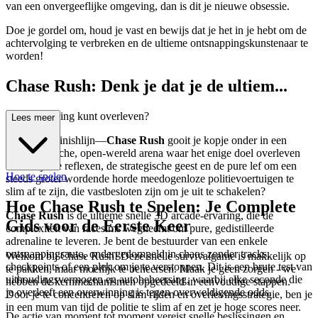
van een onvergeeflijke omgeving, dan is dit je nieuwe obsessie.
Doe je gordel om, houd je vast en bewijs dat je het in je hebt om de
achtervolging te verbreken en de ultieme ontsnappingskunstenaar te
worden!
Chase Rush: Denk je dat je de ultiem...
e achtervolging kunt overleven?
Lees meer
Vergeet de finishlijn—
Chase Rush
gooit je kopje onder in een
minimalistische, open-wereld arena waar het enige doel overleven
is. Heb je de reflexen, de strategische geest en de pure lef om een
Hoe te spelen
steeds groter wordende horde meedogenloze politievoertuigen te
slim af te zijn, die vastbesloten zijn om je uit te schakelen?
Hoe Chase Rush te Spelen: Je Complete
Chase Rush
is de ultieme snelle 3D arcade-ervaring, die de
Gids voor de Eerste Keer
complexiteit van racesims wegneemt om pure, gedistilleerde
adrenaline te leveren. Je bent de bestuurder van een enkele
ontsnappingsauto, ondergedompeld in chaos zonder tracks,
Welkom bij Chase Rush! Deze snelle survivalgame is makkelijk op
checkpoints of een plek om je te verstoppen. Dit is een brute test van
te pakken, maar moeilijk te beheersen. Maak je geen zorgen - we
uithoudingsvermogen en autobeheersing, waarbij elke seconde die
hebben de kernmechanismen opgedeeld in eenvoudige stappen.
je overleeft een overwinning is tegen overweldigende odds.
Door je te concentreren op slim rijden en overlevingsstrategie, ben je
in een mum van tijd de politie te slim af en zet je hoge scores neer.
De actie van moment tot moment vereist snelle beslissingen en