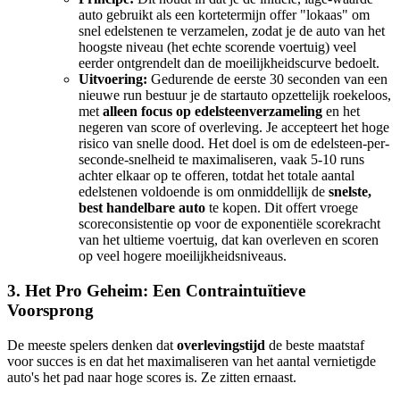
auto gebruikt als een kortetermijn offer "lokaas" om
snel edelstenen te verzamelen, zodat je de auto van het
hoogste niveau (het echte scorende voertuig) veel
eerder ontgrendelt dan de moeilijkheidscurve bedoelt.
Uitvoering:
Gedurende de eerste 30 seconden van een
nieuwe run bestuur je de startauto opzettelijk roekeloos,
met
alleen focus op edelsteenverzameling
en het
negeren van score of overleving. Je accepteert het hoge
risico van snelle dood. Het doel is om de edelsteen-per-
seconde-snelheid te maximaliseren, vaak 5-10 runs
achter elkaar op te offeren, totdat het totale aantal
edelstenen voldoende is om onmiddellijk de
snelste,
best handelbare auto
te kopen. Dit offert vroege
scoreconsistentie op voor de exponentiële scorekracht
van het ultieme voertuig, dat kan overleven en scoren
op veel hogere moeilijkheidsniveaus.
3. Het Pro Geheim: Een Contraintuïtieve
Voorsprong
De meeste spelers denken dat
overlevingstijd
de beste maatstaf
voor succes is en dat het maximaliseren van het aantal vernietigde
auto's het pad naar hoge scores is. Ze zitten ernaast.