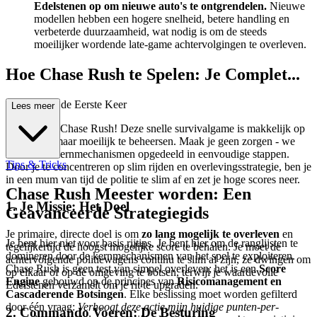
Edelstenen op om nieuwe auto's te ontgrendelen.
Nieuwe
modellen hebben een hogere snelheid, betere handling en
verbeterde duurzaamheid, wat nodig is om de steeds
moeilijker wordende late-game achtervolgingen te overleven.
Hoe Chase Rush te Spelen: Je Complet...
e Gids voor de Eerste Keer
Lees meer
Welkom bij Chase Rush! Deze snelle survivalgame is makkelijk op
te pakken, maar moeilijk te beheersen. Maak je geen zorgen - we
hebben de kernmechanismen opgedeeld in eenvoudige stappen.
Tips & Tricks
Door je te concentreren op slim rijden en overlevingsstrategie, ben je
in een mum van tijd de politie te slim af en zet je hoge scores neer.
Chase Rush Meester worden: Een
1. Je Missie: Het Doel
Geavanceerde Strategiegids
Je primaire, directe doel is om
zo lang mogelijk te overleven
en
Je bent hier niet voor basis rijtips. Je bent hier om de ranglijsten te
tegelijkertijd de hoogst mogelijke score te behalen. Je moet de
domineren door de kernmechanismen van het spel te exploiteren.
achtervolgende politiewagens continu te slim af zijn, ze dwingen om
Chase Rush is geen test van simpel overleven; het is een
Score
op elkaar of op de omgeving te botsen, terwijl je waardevolle
Engine
gebouwd op de principes van
Risicomanagement en
Edelstenen verzamelt om je rit te upgraden.
Cascaderende Botsingen
. Elke beslissing moet worden gefilterd
door één vraag:
Verhoogt deze actie mijn huidige punten-per-
2. Commando Voeren: De Besturing