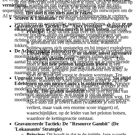
de run direct) als een politiewagen je ramt, of als je frontaal op
vernietiging
, waarbij de ene politiewagenbotsing leidt tot een
een politiewagen botst, of als je te heftig op een obstakel
sequentiële keten van anderen. Deze tactieken zijn ontworpen om de
botst.
Het doel is om niets aan te raken.
AI te manipuleren om deze waardevolle kettingreacties te creëren.
Scoren & Eliminatie:
De enige manier om politiewagens te
verwijderen en aanzienlijke punten te verdienen, is door
ze op
Geavanceerde Tactiek: De "Apex Predator" Manoeuvre
elkaar of tegen de arena-muren te laten botsen
. Gebruik
Principe:
Deze tactiek gaat over het opzettelijk creëren
scherpe bochten, drifts en plotselinge veranderingen van
van een "choke point" met hoge snelheid door je auto
richting om de achtervolgende auto's in botsingspaden te
te gebruiken als een dynamisch schild, waardoor
lokken.
politiewagens zich opstapelen en bij impact exploderen.
De Achtervolging Intensiveren:
Hoe langer je overleeft, hoe
Uitvoering:
Eerst moet je
de snelste, meest agressieve
moeilijker het spel wordt. Politiewagens zullen gestaag in
politieauto identificeren
- dit is jouw "Apex". Dan
aantal en snelheid toenemen. Dit betekent dat je ontwijkende
moet je
het hele peloton langzaam leiden
in een
manoeuvres strakker moeten worden en je focus scherper
relatief strak, gebogen pad (bijvoorbeeld een acht). Je
naarmate je langer speelt.
moet de drang om vroeg te draaien weerstaan. Ten
Upgrade voor Voordeel:
Edelstenen zijn cruciaal.
Sla altijd
slotte, wanneer de Apex-auto direct achter je zit en de
Edelstenen op om nieuwe auto's te ontgrendelen.
Nieuwe
rest van het peloton dicht bij elkaar zit, activeer je een
modellen hebben een hogere snelheid, betere handling en
harde, 180-graden nooddrift
recht over het pad van
verbeterde duurzaamheid, wat nodig is om de steeds
de volgende auto's, en versnel je onmiddellijk weg. De
moeilijker wordende late-game achtervolgingen te overleven.
Apex-auto zal je ofwel raken (waardoor je een leven
verliest, maar vaak een enorme score triggert) of,
waarschijnlijker, op de leider van het peloton botsen,
waardoor de kettingreactie ontstaat.
Geavanceerde Tactiek: De "Resource Gambit" (De
'Lokaasauto' Strategie)
Principe:
Dit houdt in dat je de initiële, lage-waarde