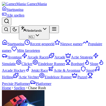
GamezMania
Startpagina
Alle spellen
Nederlands
🇳🇱
Startpagina
Recent gespeeld
Nieuwe games
Populaire
games
Mijn favorieten
Avontuur
Arcade Racen
Arcade
Actie Strategie
Simulatie
Clicker
Eindeloze Runner
Bordspel
Slope
Arcade Hockey
Jetski Race
Actie & Avontuur
Sport
Helling
Actie Vechter
Eindeloze Runner
Puzzel
Precisie Platformer
Platformer
Home
Spellen
Chase Rush