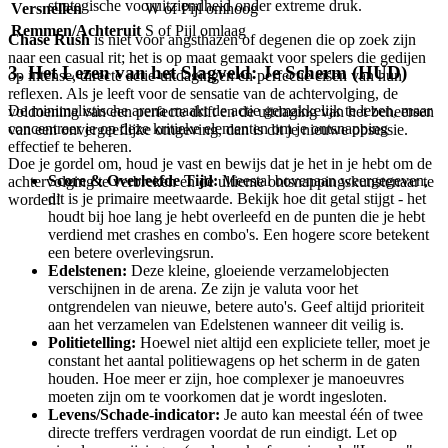
strategische vooruitziendheid onder extreme druk.
Versnellen
W of Pijl omhoog
Remmen/Achteruit
S of Pijl omlaag
Chase Rush
is niet voor angsthazen of degenen die op zoek zijn
naar een casual rit; het is op maat gemaakt voor spelers die gedijen
3. Het Lezen van het Slagveld: Je Scherm (HUD)
op intense, directe actie-uitdagingen en perfectie eisen van hun
reflexen. Als je leeft voor de sensatie van de achtervolging, de
De minimalistische arena maakt de actie gemakkelijk te lezen, maar
voldoening van een perfecte drift en de uitdaging van het beheersen
concentreer je op deze kritieke elementen om je ontsnapping
van een onvergeeflijke omgeving, dan is dit je nieuwe obsessie.
effectief te beheren.
Doe je gordel om, houd je vast en bewijs dat je het in je hebt om de
Score & Overleefde Tijd:
Meestal bovenaan weergegeven,
achtervolging te verbreken en de ultieme ontsnappingskunstenaar te
dit is je primaire meetwaarde. Bekijk hoe dit getal stijgt - het
worden!
houdt bij hoe lang je hebt overleefd en de punten die je hebt
verdiend met crashes en combo's. Een hogere score betekent
een betere overlevingsrun.
Edelstenen:
Deze kleine, gloeiende verzamelobjecten
verschijnen in de arena. Ze zijn je valuta voor het
ontgrendelen van nieuwe, betere auto's. Geef altijd prioriteit
aan het verzamelen van Edelstenen wanneer dit veilig is.
Politietelling:
Hoewel niet altijd een expliciete teller, moet je
constant het aantal politiewagens op het scherm in de gaten
houden. Hoe meer er zijn, hoe complexer je manoeuvres
moeten zijn om te voorkomen dat je wordt ingesloten.
Levens/Schade-indicator:
Je auto kan meestal één of twee
directe treffers verdragen voordat de run eindigt. Let op