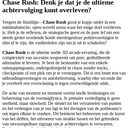
Chase Rush: Denk je dat je de ultieme
achtervolging kunt overleven?
Vergeet de finishlijn—
Chase Rush
gooit je kopje onder in een
minimalistische, open-wereld arena waar het enige doel overleven
is. Heb je de reflexen, de strategische geest en de pure lef om een
steeds groter wordende horde meedogenloze politievoertuigen te
slim af te zijn, die vastbesloten zijn om je uit te schakelen?
Chase Rush
is de ultieme snelle 3D arcade-ervaring, die de
complexiteit van racesims wegneemt om pure, gedistilleerde
adrenaline te leveren. Je bent de bestuurder van een enkele
ontsnappingsauto, ondergedompeld in chaos zonder tracks,
checkpoints of een plek om je te verstoppen. Dit is een brute test van
uithoudingsvermogen en autobeheersing, waarbij elke seconde die
je overleeft een overwinning is tegen overweldigende odds.
De actie van moment tot moment vereist snelle beslissingen en
beheersing van de voertuigfysica. Je primaire verdediging is geen
snelheid, maar sluwheid. De sleutel tot het verzamelen van punten
en het verlengen van je run ligt in het dwingen van de politieauto's
om tegen
elkaar
te crashen. Dit betekent het beheersen van de kunst
van het driften, het uitvoeren van strakke lussen en het gebruiken
van onvoorspelbare zigzags om je achtervolgers te verwarren.