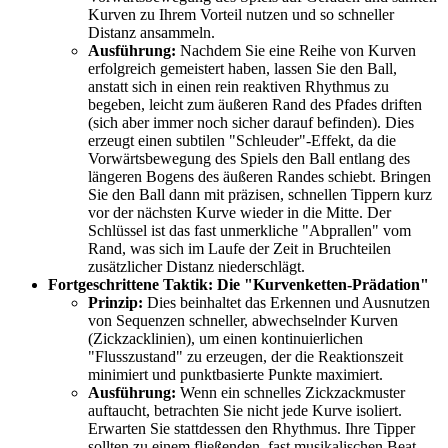
Kurven zu Ihrem Vorteil nutzen und so schneller
Distanz ansammeln.
Ausführung:
Nachdem Sie eine Reihe von Kurven
erfolgreich gemeistert haben, lassen Sie den Ball,
anstatt sich in einen rein reaktiven Rhythmus zu
begeben, leicht zum äußeren Rand des Pfades driften
(sich aber immer noch sicher darauf befinden). Dies
erzeugt einen subtilen "Schleuder"-Effekt, da die
Vorwärtsbewegung des Spiels den Ball entlang des
längeren Bogens des äußeren Randes schiebt. Bringen
Sie den Ball dann mit präzisen, schnellen Tippern kurz
vor der nächsten Kurve wieder in die Mitte. Der
Schlüssel ist das fast unmerkliche "Abprallen" vom
Rand, was sich im Laufe der Zeit in Bruchteilen
zusätzlicher Distanz niederschlägt.
Fortgeschrittene Taktik: Die "Kurvenketten-Prädation"
Prinzip:
Dies beinhaltet das Erkennen und Ausnutzen
von Sequenzen schneller, abwechselnder Kurven
(Zickzacklinien), um einen kontinuierlichen
"Flusszustand" zu erzeugen, der die Reaktionszeit
minimiert und punktbasierte Punkte maximiert.
Ausführung:
Wenn ein schnelles Zickzackmuster
auftaucht, betrachten Sie nicht jede Kurve isoliert.
Erwarten Sie stattdessen den Rhythmus. Ihre Tipper
sollten zu einem fließenden, fast musikalischen Beat