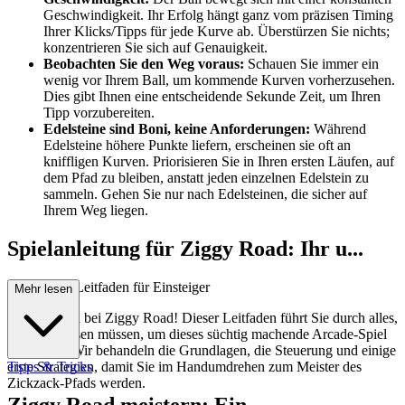
Geschwindigkeit. Ihr Erfolg hängt ganz vom präzisen Timing
Ihrer Klicks/Tipps für jede Kurve ab. Überstürzen Sie nichts;
konzentrieren Sie sich auf Genauigkeit.
Beobachten Sie den Weg voraus:
Schauen Sie immer ein
wenig vor Ihrem Ball, um kommende Kurven vorherzusehen.
Dies gibt Ihnen eine entscheidende Sekunde Zeit, um Ihren
Tipp vorzubereiten.
Edelsteine sind Boni, keine Anforderungen:
Während
Edelsteine höhere Punkte liefern, erscheinen sie oft an
kniffligen Kurven. Priorisieren Sie in Ihren ersten Läufen, auf
dem Pfad zu bleiben, anstatt jeden einzelnen Edelstein zu
sammeln. Gehen Sie nur nach Edelsteinen, die sicher auf
Ihrem Weg liegen.
Spielanleitung für Ziggy Road: Ihr u...
mfassender Leitfaden für Einsteiger
Mehr lesen
Willkommen bei Ziggy Road! Dieser Leitfaden führt Sie durch alles,
was Sie wissen müssen, um dieses süchtig machende Arcade-Spiel
zu spielen. Wir behandeln die Grundlagen, die Steuerung und einige
erste Strategien, damit Sie im Handumdrehen zum Meister des
Tipps & Tricks
Zickzack-Pfads werden.
Ziggy Road meistern: Ein