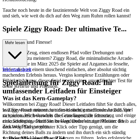
Tauche noch heute in die faszinierende Welt von Ziggy Road ein
und sieh, wie weit du dich auf den Weg zum Ruhm rollen kannst!
Spiele Ziggy Road: Der ultimative Te...
st für Fokus und Finesse!
Mehr lesen
Hast du das Zeug, einen endlosen Pfad voller Drehungen und
Wendungen zu meistern? Ziggy Road, die minimalistische Arcade-
Sensation, die im März 2025 die Spieler auf Azgames.io fesselte,
fordert dich zu einem täuschend einfachen, aber absolut süchtig
Wie man spielt
machenden Erlebnis heraus. Vergiss komplexe Erzählungen oder
Fähigkeitsbäume; dieses Spiel ist ein reiner, unverfälschter Test für
Spielanleitung für Ziggy Road: Ihr
deine Reflexe und Präzision.
umfassender Leitfaden für Einsteiger
Was ist das Kern-Gameplay?
Willkommen bei Ziggy Road! Dieser Leitfaden führt Sie durch alles,
was Sie wissen müssen, um dieses süchtig machende Arcade-Spiel
In Ziggy Road steuerst du einen kleinen, entschlossenen Ball, der
zu spielen. Wir behandeln die Grundlagen, die Steuerung und einige
sich automatisch vorwärts über eine unendlich schmale,
erste Strategien, damit Sie im Handumdrehen zum Meister des
zickzackförmige Plattform bewegt. Deine einzige Mission: Bleib auf
Zickzack-Pfads werden.
dem Weg! Ein gut getimter Klick oder Tipp genügt, um die
Richtung deines Balls zu ändern und ihn durch ein sich ständig
1. Ihre Mission: Das Ziel
veränderndes Labyrinth von Kurven zu führen. Jedes erfolgreiche