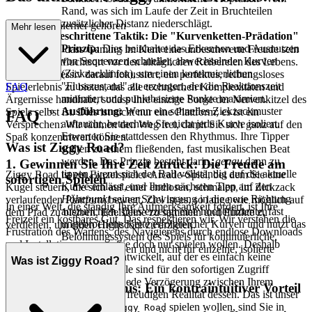
Rand, was sich im Laufe der Zeit in Bruchteilen
zusätzlicher Distanz niederschlägt.
Warum Sie hierher gehören
Mehr lesen
Fortgeschrittene Taktik: Die "Kurvenketten-Prädation"
Prinzip:
Dies beinhaltet das Erkennen und Ausnutzen
Wir glauben, dass Gaming im Kern eine unbeschwerte Freude sein
von Sequenzen schneller, abwechselnder Kurven
sollte, ein Zufluchtsort vor den alltäglichen Reibereien des Lebens.
(Zickzacklinien), um einen kontinuierlichen
Wir sind obsessiv darauf fokussiert, ein perfektes, reibungsloses
"Flusszustand" zu erzeugen, der die Reaktionszeit
Spielerlebnis zu bieten, das alle technischen Komplexitäten und
FAQ
minimiert und punktbasierte Punkte maximiert.
Ärgernisse handhabt, sodass Ihre einzige Sorge der Nervenkitzel des
Ausführung:
Wenn ein schnelles Zickzackmuster
Spiels selbst ist. Dies ist nicht nur eine Plattform; es ist ein
FAQ
auftaucht, betrachten Sie nicht jede Kurve isoliert.
Versprechen: Wir räumen den Weg frei, damit Sie sich ganz auf den
Erwarten Sie stattdessen den Rhythmus. Ihre Tipper
Spaß konzentrieren können.
Was ist Ziggy Road?
sollten zu einem fließenden, fast musikalischen Beat
werden. Das Prinzip besteht darin,
genau
dann zu
1. Gewinnen Sie Ihre Zeit zurück: Die Freude am
tippen, wenn sich der Ball vollständig auf die aktuelle
Ziggy Road ist ein Einzelspieler-Arcade-Spiel, bei dem Sie eine
sofortigen Spielen
Kurve einlässt, und Ihren nächsten Tipp auf den
Kugel steuern, die sich auf einer endlosen, schmalen, im Zickzack
Höhepunkt
seiner Schwingung in die neue Richtung
verlaufenden Plattform bewegt. Ziel ist es, so lange wie möglich auf
In einer Welt, die ständig Ihre Aufmerksamkeit fordert, ist Ihre
auszurichten. Dies erzeugt eine hocheffiziente, fast
dem Pfad zu bleiben, Edelsteine zu sammeln und Punkte zu
Freizeit ein kostbares Gut. Das respektieren wir. Wir verstehen die
ungebrochene Kette erfolgreicher Kurven und nutzt das
verdienen, um einen Highscore zu erzielen.
Frustration des Wartens, des Navigierens durch endlose Downloads
Belohnungssystem des Spiels für kontinuierliche,
und Installationen, wenn Sie doch nur spielen wollen. Deshalb
präzise Eingaben und nicht für einzelne, isolierte
haben wir eine Plattform entwickelt, auf der es einfach keine
Was ist Ziggy Road?
Korrekturen.
Barrieren gibt. Unsere Spiele sind für den sofortigen Zugriff
konzipiert und eliminieren jede Verzögerung zwischen Ihrem
3. Das Profi-Geheimnis: Ein kontraintuitiver Vorteil
Wunsch zu spielen und der freudigen Realität dessen. Das ist unser
Versprechen: Wenn Sie
spielen wollen, sind Sie in
Ziggy Road