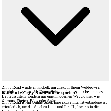
Ziggy Road wurde entwickelt, um direkt in Ihrem Webbrowser
gespielt zu werden. Als Iframe-Spiel benötigt es kein bestimmtes
Kann ich Ziggy Road offline spielen?
Betriebssystem, sondern nur einen modernen Webbrowser wie
Chrome, Firefox, Edge oder Safari.
Ziggy Road ist ein Online-Spiel. Eine aktive Internetverbindung ist
erforderlich, um das Spiel zu laden und Ihre Highscores in die