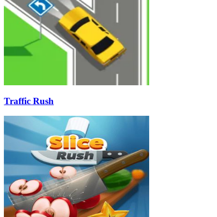
Traffic Rush