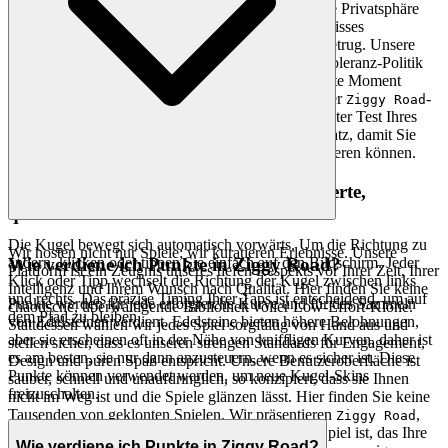
Ökosystems anerkannt werden. Wir priorisieren Ihre Privatsphäre
und bekämpfen alles, was die Integrität Ihres Erlebnisses
untergraben könnte, von Datenpannen bis hin zu Betrug. Unsere
robusten Sicherheitsmaßnahmen und unsere Null-Toleranz-Politik
für unfairem Spiel stellen sicher, dass jeder investierte Moment
bedeutungsvoll ist. Jagen Sie dem Spitzenplatz in der
-
Ziggy Road
Bestenliste hinterher, in dem Wissen, dass es ein echter Test Ihres
Könnens ist. Wir bauen den sicheren, fairen Spielplatz, damit Sie
sich auf den Aufbau Ihres Vermächtnisses konzentrieren können.
4. Respekt vor dem Spieler: Eine kuratierte,
qualitätsorientierte Welt
Die Kugel bewegt sich automatisch vorwärts. Um die Richtung zu
Wir hosten nicht nur Spiele; wir kuratieren Erlebnisse. Unsere
ändern, klicken oder tippen Sie einfach auf den Bildschirm. Jeder
Wie verdiene ich Punkte in Ziggy Road?
Plattform ist ein Zeugnis unseres tiefen Respekts vor Ihrer Zeit, Ihrer
Klick oder Tipp wechselt die Richtung der Kugel zwischen links
Intelligenz und Ihrem Wunsch nach Qualität. Hier finden Sie keine
und rechts. Das präzise Timing Ihrer Taps ist entscheidend, um auf
Punkte werden für jede erfolgreiche Kurve und für das Sammeln
chaotische, überwältigende Bibliothek voller Low-Effort-Klone.
dem Pfad zu bleiben.
von Edelsteinen verdient. Edelsteine bieten höhere Belohnungen,
Stattdessen wählen wir jedes Spiel sorgfältig von Hand aus und
aber sie erscheinen oft in der Nähe von kniffligen Kurven, daher ist
stellen sicher, dass es unseren strengen Standards für Engagement,
es am besten, sie nur dann anzusteuern, wenn es sicher ist. Diese
Design und puren Spaß entspricht. Unsere Benutzeroberfläche ist
Punkte können verwendet werden, um neue Kugel-Skins
sauber, schnell und unaufdringlich, so konzipiert, dass sie Ihnen
freizuschalten.
nicht im Weg ist und die Spiele glänzen lässt. Hier finden Sie keine
Tausenden von geklonten Spielen. Wir präsentieren
,
Ziggy Road
weil wir glauben, dass es ein außergewöhnliches Spiel ist, das Ihre
Wie verdiene ich Punkte in Ziggy Road?