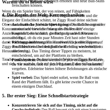
diese Ihre Punktzahl erheblich erhöhen und neue Ball-Skins
Warum du es lieben wirst
freischalten können.
Wenn du ein Spieler bist, der von reinen, auf Fähigkeiten
4. Die Regeln der Welt: Kernmechaniken
basierenden Herausforderungen lebt, Highscores liebt und die
Eleganz der Einfachheit schätzt, ist Ziggy Road deine nächste
Automatische Vorwärtsbewegung:
Der Ball bewegt sich
Obsession. Es ist das perfekte Spiel für kurze Ausbrüche intensiver
automatisch vorwärts entlang des Pfades. Ihre einzige
Konzentration und bietet die "nur noch ein Versuch"-
Kontrolle besteht darin, die Richtung an den Kurven zu
Anziehungskraft, die wirklich großartige Arcade-Erlebnisse
ändern.
ausmacht. Egal, ob du ein paar Minuten Zeit hast oder Stunden
Richtungsänderung:
Ein einzelner Klick oder Tippen auf
damit verbringen möchtest, dein Handwerk zu perfektionieren,
den Bildschirm lässt den Ball die Richtung wechseln (links
Ziggy Road bietet eine befriedigende und endlos wiederholbare
oder rechts). Das Timing dieser Tippen zu meistern, ist
Herausforderung.
entscheidend, um auf der Plattform zu bleiben.
Tauche noch heute in die faszinierende Welt von Ziggy Road ein
Punktesystem:
Punkte werden für jede erfolgreiche Kurve,
und sieh, wie weit du dich auf den Weg zum Ruhm rollen kannst!
die Sie machen, und für jeden Edelstein, den Sie sammeln,
vergeben. Edelsteine bieten höhere Belohnungen als einfache
Kurven.
Spiel vorbei:
Das Spiel endet sofort, wenn Ihr Ball vom
Rand der Plattform fällt. Es gibt keine zweite Chance in
einem einzigen Durchlauf.
5. Ihr erster Sieg: Eine Schnellstartstrategie
Konzentrieren Sie sich auf das Timing, nicht auf die
Geschwindigkeit:
Der Ball bewegt sich mit einer konstanten