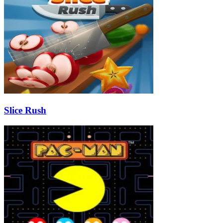
Slice Rush