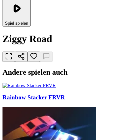
Spiel spielen
Ziggy Road
Andere spielen auch
Rainbow Stacker FRVR