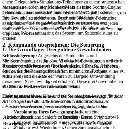
einem Gelegenheits-Simulations-Teilnehmer zu einem strategischen
Manager zu werden, der
Monkey Mart
als reine Scoring-Engine
Ihr Hauptziel ist es, die gesamte Lieferkette Ihres
behandelt. Dieser Leitfaden handelt nicht von "Spaß" oder
Lebensmittelmarktes vom Samen bis zum Verkauf zu verwalten, um
"Zeitvertreib"; es geht darum, Ihre Rentabilitätskurve zu
Ihre Gewinne zu maximieren. Beginnen Sie damit, Feldfrüchte
maximieren, die Kernschleife des Spiels auszunutzen und
anzupflanzen, die Regale kontinuierlich zu bestücken und jeden
exponentielles Wachstum schneller als jeder Konkurrent zu
Kunden effizient zu bedienen, um Geld zu verdienen und wichtige
erreichen. Wir reengineering das System, um Spitzenleistung zu
Upgrades freizuschalten.
erzielen.
2. Kommando übernehmen: Die Steuerung
1. Die Grundlage: Drei goldene Gewohnheiten
Schlussfolgerung:
Angesichts der Simulations- und
Die Kern-Scoring-Engine von Monkey Mart ist trügerisch einfach:
Managementnatur des Spiels sind einfache Bewegungen und eine
Ressourceneffizienz und Geschwindigkeit
. Das Spiel belohnt
einzelne primäre Aktion (z. B. Interagieren, Pflanzen, Aufheben)
Spieler, die die Reisezeit ihrer Affen minimieren (Reibung
erforderlich. Die häufigste Plattform für ein
-Spiel ist der PC-
iframe
reduzieren) und die Rate der Waren-zu-Bargeld-Umwandlung
Browser mit Tastatur/Maus.
maximieren (Geschwindigkeit erhöhen). Diese drei Gewohnheiten
Plattform:
PC-Browser mit Tastatur/Maus
sind für die Meisterschaft unverhandelbar.
Haftungsausschluss:
Dies sind die Standardsteuerungen für diese
Goldene Gewohnheit 1: Der reibungsfreie Weg
- Jeder
Art von Spiel auf dem PC-Browser mit Tastatur/Maus. Die
Schritt, den Ihr Affe ohne einen Artikel macht, ist
tatsächlichen Steuerungen können geringfügig abweichen.
verschwendeter Gewinn. Diese Gewohnheit ist eine
Vorplanung Ihres Bewegungspfads
, um eine
kontinuierliche Schleife zu erstellen: Ernten $\rightarrow$
Aktion / Zweck
Taste(n) / Geste
Einlagern $\rightarrow$ Kasse $\rightarrow$ Pflanzen
Bewegung
(Rennen/Gehen)
W, A, S, D oder Pfeiltasten
$\rightarrow$ Wiederholen. Gehen Sie niemals mehr als