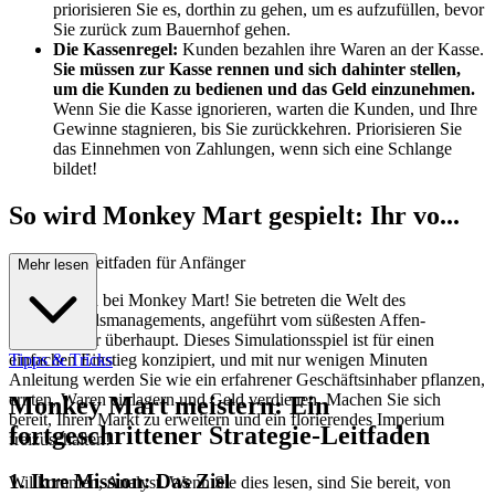
priorisieren Sie es, dorthin zu gehen, um es aufzufüllen, bevor
Sie zurück zum Bauernhof gehen.
Die Kassenregel:
Kunden bezahlen ihre Waren an der Kasse.
Sie müssen zur Kasse rennen und sich dahinter stellen,
um die Kunden zu bedienen und das Geld einzunehmen.
Wenn Sie die Kasse ignorieren, warten die Kunden, und Ihre
Gewinne stagnieren, bis Sie zurückkehren. Priorisieren Sie
das Einnehmen von Zahlungen, wenn sich eine Schlange
bildet!
So wird Monkey Mart gespielt: Ihr vo...
llständiger Leitfaden für Anfänger
Mehr lesen
Willkommen bei Monkey Mart! Sie betreten die Welt des
Einzelhandelsmanagements, angeführt vom süßesten Affen-
Unternehmer überhaupt. Dieses Simulationsspiel ist für einen
einfachen Einstieg konzipiert, und mit nur wenigen Minuten
Tipps & Tricks
Anleitung werden Sie wie ein erfahrener Geschäftsinhaber pflanzen,
ernten, Waren einlagern und Geld verdienen. Machen Sie sich
Monkey Mart meistern: Ein
bereit, Ihren Markt zu erweitern und ein florierendes Imperium
fortgeschrittener Strategie-Leitfaden
freizuschalten!
1. Ihre Mission: Das Ziel
Willkommen, Analyst. Wenn Sie dies lesen, sind Sie bereit, von