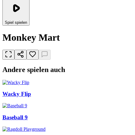
Spiel spielen
Monkey Mart
Andere spielen auch
Wacky Flip
Baseball 9