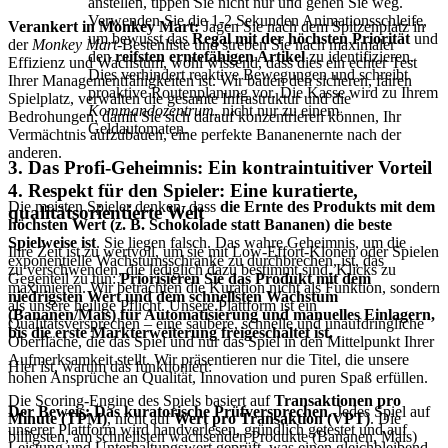
anstellen, tippen Sie nicht nur und gehen Sie weg.
Verwenden Sie die 1-2 Sekunden Animationsschleife,
Verankert in Monkey Mart:
Jagen Sie nach dem Spitzenplatz in
um bewusst das
Regal mit der höchsten Priorität
und
der
Monkey Mart
-Bestenliste und streben Sie nach maximaler
den
reifsten erntefähigen Artikel
zu identifizieren.
Effizienz und Wachstum, wohl wissend, dass dies ein echter Test
Dies verhindert reaktive Bewegungen und schreibt
Ihrer Managementfähigkeiten ist. Wir bauen den sicheren, fairen
proaktive Routenplanung vor. Die Kasse wird zu Ihrem
Spielplatz, verwalten die gesamte Infrastruktur und die
Kommandozentrum
, nicht nur zu einem
Bedrohungen, damit Sie sich darauf konzentrieren können, Ihr
Geldautomaten.
Vermächtnis aufzubauen, eine perfekte Bananenernte nach der
anderen.
3. Das Profi-Geheimnis: Ein kontraintuitiver Vorteil
4. Respekt für den Spieler: Eine kuratierte,
Die meisten Spieler denken, dass
die Ernte des Produkts mit dem
qualitätsorientierte Welt
höchsten Wert (z. B. Schokolade statt Bananen) die beste
Spielweise ist
. Sie liegen falsch. Das wahre Geheimnis, um die
Ihre Zeit ist zu wertvoll, um sie mit Low-Effort-Klonen oder Spielen
exponentielle Wachstumsschranke zu durchbrechen, ist, das
zu verschwenden, die lediglich dazu bestimmt sind, Klicks zu
Gegenteil zu tun:
Priorisieren Sie das Produkt mit dem
maximieren. Wir betrachten die Kuration nicht als Funktion, sondern
niedrigsten Wert und dem schnellsten Wachstum
als unsere heilige Pflicht. Unsere Plattform ist ein
(Bananen/Mais) für Automatisierung und manuelles Einlagern,
Qualitätsversprechen – eine saubere, schnelle und unaufdringliche
bis die erste Markterweiterung freigeschaltet ist.
Oberfläche, die das Spiel und nur das Spiel in den Mittelpunkt Ihrer
Aufmerksamkeit stellt. Wir präsentieren nur die Titel, die unsere
Hier ist, warum das funktioniert:
hohen Ansprüche an Qualität, Innovation und puren Spaß erfüllen.
Die Scoring-Engine des Spiels basiert auf
Transaktionen pro
Der Beweis: Das kuratorische Prüfversprechen.
Jedes Spiel auf
Minute (TPM)
, nicht auf
Wert pro Transaktion (VPT)
. Die
unserer Plattform wird handverlesen, gründlich getestet und auf
billigsten, am schnellsten wachsenden Produkte (Bananen, Mais)
Leistung und Unterhaltungswert geprüft, was einen gleichbleibend