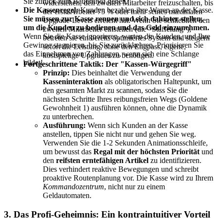
Sie zurück zum Bauernhof gehen.
widerstehen, den zweiten Mitarbeiter freizuschalten, bis
Die Kassenregel:
Kunden bezahlen ihre Waren an der Kasse.
der erste Arbeiter 75 % oder mehr seines maximalen
Sie müssen zur Kasse rennen und sich dahinter stellen,
Upgrade-Levels erreicht hat. Wenn Sie schließlich den
um die Kunden zu bedienen und das Geld einzunehmen.
zweiten Mitarbeiter einstellen (die "Staffelung"),
Wenn Sie die Kasse ignorieren, warten die Kunden, und Ihre
betreten sie ein bereits optimiertes System und steigern
Gewinne stagnieren, bis Sie zurückkehren. Priorisieren Sie
sofort die Leistung, ohne den Engpass, eigene,
das Einnehmen von Zahlungen, wenn sich eine Schlange
kostspielige Upgrades zu benötigen.
bildet!
Fortgeschrittene Taktik: Der "Kassen-Würgegriff"
Prinzip:
Dies beinhaltet die Verwendung der
Kasseninteraktion
als obligatorischen Haltepunkt, um
den gesamten Markt zu scannen, sodass Sie die
nächsten Schritte Ihres reibungsfreien Wegs (Goldene
Gewohnheit 1) ausführen können, ohne die Dynamik
zu unterbrechen.
Ausführung:
Wenn sich Kunden an der Kasse
anstellen, tippen Sie nicht nur und gehen Sie weg.
Verwenden Sie die 1-2 Sekunden Animationsschleife,
um bewusst das
Regal mit der höchsten Priorität
und
den
reifsten erntefähigen Artikel
zu identifizieren.
Dies verhindert reaktive Bewegungen und schreibt
proaktive Routenplanung vor. Die Kasse wird zu Ihrem
Kommandozentrum
, nicht nur zu einem
Geldautomaten.
3. Das Profi-Geheimnis: Ein kontraintuitiver Vorteil