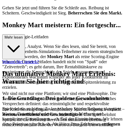
Gehen Sie jetzt und führen Sie die Schleife aus. Reibung ist
Scheitern. Geschwindigkeit ist Sieg.
Beherrschen Sie den Markt.
Monkey Mart meistern: Ein fortgeschr...
ittener Strategie-Leitfaden
Mehr lesen
Willkommen, Analyst. Wenn Sie dies lesen, sind Sie bereit, von
einem Gelegenheits-Simulations-Teilnehmer zu einem strategischen
Manager zu werden, der
Monkey Mart
als reine Scoring-Engine
behandelt. Dieser Leitfaden handelt nicht von "Spaß" oder
Warum hier spielen?
"Zeitvertreib"; es geht darum, Ihre Rentabilitätskurve zu
maximieren, die Kernschleife des Spiels auszunutzen und
Das ultimative Monkey Mart Erlebnis:
exponentielles Wachstum schneller als jeder Konkurrent zu
Warum Sie hier richtig sind
erreichen. Wir reengineering das System, um Spitzenleistung zu
erzielen.
Wir sind nicht nur eine Plattform; wir sind eine Philosophie. Die
1. Die Grundlage: Drei goldene Gewohnheiten
Seele unserer Marke wird durch ein einziges, unerschütterliches
Versprechen definiert: das reinstmögliche und respektvollste
Spielerlebnis zu bieten. Zu lange haben Spieler Reibung akzeptiert –
Die Kern-Scoring-Engine von Monkey Mart ist trügerisch einfach:
Warten, Datenschutzbedenken, aggressive Werbung und
Ressourceneffizienz und Geschwindigkeit
. Das Spiel belohnt
komplizierte Einstellungen – als Teil der Eintrittskosten. Wir lehnen
Spieler, die die Reisezeit ihrer Affen minimieren (Reibung
diese Prämisse gänzlich ab. Als Hüter Ihres Erlebnisses
entfernen
reduzieren) und die Rate der Waren-zu-Bargeld-Umwandlung