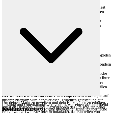
der
Monkey Mart
-Bestenliste und streben Sie nach maximaler
Effizienz und Wachstum, wohl wissend, dass dies ein echter Test
Ihrer Managementfähigkeiten ist. Wir bauen den sicheren, fairen
Spielplatz, verwalten die gesamte Infrastruktur und die
Bedrohungen, damit Sie sich darauf konzentrieren können, Ihr
Vermächtnis aufzubauen, eine perfekte Bananenernte nach der
anderen.
4. Respekt für den Spieler: Eine kuratierte,
qualitätsorientierte Welt
Ihre Zeit ist zu wertvoll, um sie mit Low-Effort-Klonen oder Spielen
zu verschwenden, die lediglich dazu bestimmt sind, Klicks zu
maximieren. Wir betrachten die Kuration nicht als Funktion, sondern
als unsere heilige Pflicht. Unsere Plattform ist ein
Qualitätsversprechen – eine saubere, schnelle und unaufdringliche
Oberfläche, die das Spiel und nur das Spiel in den Mittelpunkt Ihrer
Aufmerksamkeit stellt. Wir präsentieren nur die Titel, die unsere
hohen Ansprüche an Qualität, Innovation und puren Spaß erfüllen.
Der Beweis: Das kuratorische Prüfversprechen.
Jedes Spiel auf
unserer Plattform wird handverlesen, gründlich getestet und auf
Um deinen Markt zu erweitern und dein Einkommen zu erhöhen,
Leistung und Unterhaltungswert geprüft, was einen gleichbleibend
musst du Upgrades kaufen. Dazu gehören das Freischalten neuer
Kommentare
(
6
)
hohen Qualitätsstandard und eine überlegene, schnelle Oberfläche
Produktgänge (wie Eier oder Schokolade), das Einstellen von