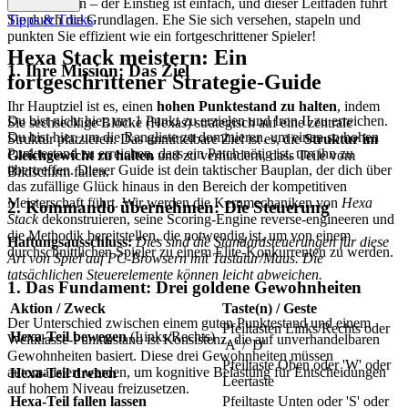
einschüchtern – der Einstieg ist einfach, und dieser Leitfaden führt
Sie durch die Grundlagen. Ehe Sie sich versehen, stapeln und
Tipps & Tricks
punkten Sie effizient wie ein fortgeschrittener Spieler!
Hexa Stack meistern: Ein
1. Ihre Mission: Das Ziel
fortgeschrittener Strategie-Guide
Ihr Hauptziel ist es, einen
hohen Punktestand zu halten
, indem
Du bist nicht hier, um 1 Punkt zu erzielen und Iron II zu erreichen.
Sie sechseckige Blöcke (Hexas) strategisch auf eine zentrale
Du bist hier, um die Rangliste zu dominieren, um einen so hohen
Struktur platzieren. Das unmittelbare Ziel ist es, die
Struktur im
Punktestand zu erreichen, dass ein Patch nötig ist, um ihn zu
Gleichgewicht zu halten
und zu verhindern, dass Teile vom
übertreffen. Dieser Guide ist dein taktischer Bauplan, der dich über
Bildschirm fallen.
das zufällige Glück hinaus in den Bereich der kompetitiven
Meisterschaft führt. Wir werden die Kernmechaniken von
Hexa
2. Kommando übernehmen: Die Steuerung
Stack
dekonstruieren, seine Scoring-Engine reverse-engineeren und
die Methodik bereitstellen, die notwendig ist, um von einem
Haftungsausschluss:
Dies sind die Standardsteuerungen für diese
durchschnittlichen Spieler zu einem Elite-Konkurrenten zu werden.
Art von Spiel auf PC-Browsern mit Tastatur/Maus. Die
tatsächlichen Steuerelemente können leicht abweichen.
1. Das Fundament: Drei goldene Gewohnheiten
Aktion / Zweck
Taste(n) / Geste
Der Unterschied zwischen einem guten Punktestand und einem
Pfeiltasten Links/Rechts oder
Hexa-Teil bewegen
(Links/Rechts)
Weltklasse-Punktestand ist Konsistenz, die auf unverhandelbaren
'A' / 'D'
Gewohnheiten basiert. Diese drei Gewohnheiten müssen
Pfeiltaste Oben oder 'W' oder
automatisiert werden, um kognitive Belastung für Entscheidungen
Hexa-Teil drehen
Leertaste
auf hohem Niveau freizusetzen.
Hexa-Teil fallen lassen
Pfeiltaste Unten oder 'S' oder