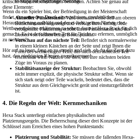
Planung für langfristige Stabilität.
kritische Stapelentscheidungen benötigen. Achten Sie genau auf
diese Elemente:
Wenn du ein Spieler bist, der Befriedigung in der Meisterschaft
findet, der unter dem Druck einer präzisen, unerbittlichen
Aktueller Punktestand:
Wird normalerweise hell am oberen
Herausforderung aufblüht und der es liebt, seinen Namen eine
Bildschirmrand angezeigt und verfolgt Ihren Erfolg. Jede
Wettbewerbsleiter erklimmen zu sehen, dann ist Hexa Stack für dich
erfolgreiche Platzierung erhöht Ihren Punktestand, und das
gemacht. Es ist der ultimative Test für "leicht zu erlernen, unmöglich
Leeren von Reihen bringt Bonuspunkte.
zu meistern".
Vorschau auf das nächste Teil:
Befindet sich normalerweise
in einem kleinen Kästchen an der Seite und zeigt Ihnen die
Hör auf zu lesen, fang an zu stapeln und sieh, ob du das Zeug dazu
Form des sechseckigen Teils, das nach dem aktuellen Teil
hast, den niedrigsten Rängen zu entkommen!
erscheinen wird. Nutzen Sie dies, um Ihre nächsten beiden
Züge im Voraus zu planen.
Stabilitätsanzeige der Struktur:
Beobachten Sie, obwohl
nicht immer explizit, die physische Struktur selbst. Wenn sie
sich stark neigt oder Teile wackeln, bedeutet dies, dass die
Struktur aus dem Gleichgewicht gerät und einsturzgefährdet
ist.
4. Die Regeln der Welt: Kernmechaniken
Hexa Stack unterliegt einfachen physikalischen und
Platzierungsregeln. Die Beherrschung dieser drei Konzepte ist der
Schlüssel zum Erreichen eines hohen Punktestands:
Platzierung und Stabilität:
Sie müssen die fallenden Hexa-