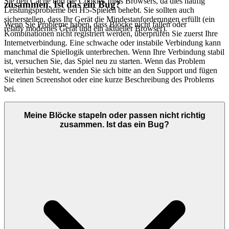
Sie den Cache und die Cookies Ihres Browsers, da dies häufig
zusammen. Ist das ein Bug?
Leistungsprobleme bei H5-Spielen behebt. Sie sollten auch
sicherstellen, dass Ihr Gerät die Mindestanforderungen erfüllt (ein
Wenn Sie Probleme haben, dass Blöcke nicht fallen oder
relativ modernes Gerät und ein aktueller Browser).
Kombinationen nicht registriert werden, überprüfen Sie zuerst Ihre
Internetverbindung. Eine schwache oder instabile Verbindung kann
manchmal die Spiellogik unterbrechen. Wenn Ihre Verbindung stabil
ist, versuchen Sie, das Spiel neu zu starten. Wenn das Problem
weiterhin besteht, wenden Sie sich bitte an den Support und fügen
Sie einen Screenshot oder eine kurze Beschreibung des Problems
bei.
Meine Blöcke stapeln oder passen nicht richtig
zusammen. Ist das ein Bug?