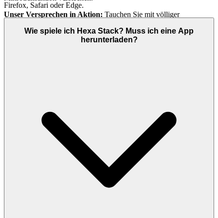
Firefox, Safari oder Edge.
Unser Versprechen in Aktion:
Tauchen Sie mit völliger
Gelassenheit tief in jedes Level und jede Strategie von
Hexa Stack
Wie spiele ich Hexa Stack? Muss ich eine App
ein. Unsere Plattform ist kostenlos und wird es immer sein. Keine
herunterladen?
Bedingungen, keine Überraschungen, nur ehrliche Unterhaltung.
3. Spielen Sie mit Zuversicht: Unser Engagement für
ein faires und sicheres Spielfeld
Sie verdienen eine sichere und respektvolle Umgebung, in der Ihr
Einsatz die einzige Variable ist, die zählt. Wir sind die Architekten
dieser Umgebung. Der emotionale Vorteil ist die innere Ruhe – das
Wissen, dass Ihre Daten mit absoluter Strenge geschützt werden und
dass Ihre Erfolge bedeutsam sind, weil sie ehrlich erworben wurden.
Der Beweis: Proprietäre Sicherheitsprotokolle & eine Null-
Toleranz-Politik.
Wir verwenden modernste Datenverschlüsselung
und überwachen unsere Umgebung aktiv, um ein faires Spielfeld zu
gewährleisten und Bots und Cheater zu eliminieren, bevor sie Ihr
Spielerlebnis beeinträchtigen können.
Unser Versprechen in Aktion:
Jagen Sie nach dem Spitzenplatz in
der
-Bestenliste und wissen Sie, dass dies ein echter
Hexa Stack
Test Ihrer Fähigkeiten ist. Wir bauen den sicheren, fairen Spielplatz,