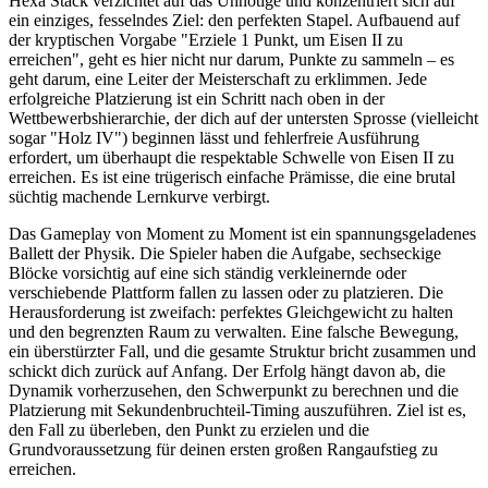
Hexa Stack verzichtet auf das Unnötige und konzentriert sich auf
ein einziges, fesselndes Ziel: den perfekten Stapel. Aufbauend auf
der kryptischen Vorgabe "Erziele 1 Punkt, um Eisen II zu
erreichen", geht es hier nicht nur darum, Punkte zu sammeln – es
geht darum, eine Leiter der Meisterschaft zu erklimmen. Jede
erfolgreiche Platzierung ist ein Schritt nach oben in der
Wettbewerbshierarchie, der dich auf der untersten Sprosse (vielleicht
sogar "Holz IV") beginnen lässt und fehlerfreie Ausführung
erfordert, um überhaupt die respektable Schwelle von Eisen II zu
erreichen. Es ist eine trügerisch einfache Prämisse, die eine brutal
süchtig machende Lernkurve verbirgt.
Das Gameplay von Moment zu Moment ist ein spannungsgeladenes
Ballett der Physik. Die Spieler haben die Aufgabe, sechseckige
Blöcke vorsichtig auf eine sich ständig verkleinernde oder
verschiebende Plattform fallen zu lassen oder zu platzieren. Die
Herausforderung ist zweifach: perfektes Gleichgewicht zu halten
und den begrenzten Raum zu verwalten. Eine falsche Bewegung,
ein überstürzter Fall, und die gesamte Struktur bricht zusammen und
schickt dich zurück auf Anfang. Der Erfolg hängt davon ab, die
Dynamik vorherzusehen, den Schwerpunkt zu berechnen und die
Platzierung mit Sekundenbruchteil-Timing auszuführen. Ziel ist es,
den Fall zu überleben, den Punkt zu erzielen und die
Grundvoraussetzung für deinen ersten großen Rangaufstieg zu
erreichen.