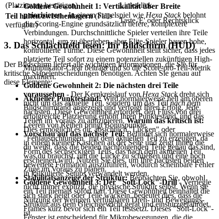
(Platzierung bestätigen)
Linksklick
Goldene Gewohnheit 1: Vertikalität über Breite
priorisieren
- In einem Stapelspiel wie
Hexa Stack
belohnt
Teil halten/zwischenlagern
(Falls
Taste 'E' oder Rechtsklick
die Scoring-Engine grundsätzlich tiefere, komplexere
verfügbar)
Verbindungen. Durchschnittliche Spieler verteilen ihre Teile
horizontal, um zu überleben, aber Elite-Spieler bauen hohe,
3. Das Schlachtfeld lesen: Ihr Bildschirm (HUD)
kontrollierte Türme. Diese Gewohnheit stellt sicher, dass jedes
platzierte Teil sofort zu einem potenziellen zukünftigen High-
Der Bildschirm liefert alle wichtigen Informationen, die Sie für
Multiplikator-Clear beiträgt und so die Score-pro-Teil-Metrik
kritische Stapelentscheidungen benötigen. Achten Sie genau auf
maximiert.
diese Elemente:
Goldene Gewohnheit 2: Die nächsten drei Teile
voraussehen
- Der Kernkreislauf von
Hexa Stack
dreht sich
Aktueller Punktestand:
Wird normalerweise hell am oberen
nicht um das aktuelle Teil, sondern um das Teil
nach
dem
Bildschirmrand angezeigt und verfolgt Ihren Erfolg. Jede
nächsten. Diese Gewohnheit erfordert, den Fluss von drei
erfolgreiche Platzierung erhöht Ihren Punktestand, und das
Teilen im Voraus zu antizipieren.
Warum das kritisch ist:
Leeren von Reihen bringt Bonuspunkte.
Dies ermöglicht es dir, absichtlich "Lücken" oder
Vorschau auf das nächste Teil:
Befindet sich normalerweise
"Fehlausrichtungen" mit dem aktuellen Teil zu erzeugen, da
in einem kleinen Kästchen an der Seite und zeigt Ihnen die
du weißt, dass die beiden nachfolgenden Teile genau das sind,
Form des sechseckigen Teils, das nach dem aktuellen Teil
was du brauchst, um die Lücke zu schließen und eine hoch
erscheinen wird. Nutzen Sie dies, um Ihre nächsten beiden
bewertete Formation auszuführen, wodurch scheinbare Fehler
Züge im Voraus zu planen.
in kalkulierte Setups verwandelt werden.
Stabilitätsanzeige der Struktur:
Beobachten Sie, obwohl
Goldene Gewohnheit 3: Der "Soft-Lock"-Drill
- Verriegle
nicht immer explizit, die physische Struktur selbst. Wenn sie
ein Teil niemals sofort hart. Diese Gewohnheit beinhaltet die
sich stark neigt oder Teile wackeln, bedeutet dies, dass die
Nutzung der wenigen verfügbaren Dreh- und Bewegungs-
Struktur aus dem Gleichgewicht gerät und einsturzgefährdet
Frames kurz bevor sich ein Teil festsetzt. Dieses "Soft-Lock"-
ist.
Fenster ist entscheidend für Mikrobewegungen, die die