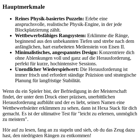
Hauptmerkmale
Reines Physik-basiertes Puzzeln:
Erlebe eine
anspruchsvolle, realistische Physik-Engine, in der jede
Blockplatzierung zählt.
Wettbewerbsfähiges Rangsystem:
Erklimme die Ränge,
beginnend aus den unbekannten Tiefen und strebe nach dem
anfänglichen, hart erarbeiteten Meilenstein von Eisen II.
Minimalistisches, angespanntes Design:
Konzentriere dich
ohne Ablenkungen voll und ganz auf die Herausforderung,
perfekt für kurze, hochintensive Sessions.
Unendlicher Wiederspielwert:
Die Herausforderung ist
immer frisch und erfordert ständige Präzision und strategische
Planung für langfristige Stabilität.
Wenn du ein Spieler bist, der Befriedigung in der Meisterschaft
findet, der unter dem Druck einer präzisen, unerbittlichen
Herausforderung aufblüht und der es liebt, seinen Namen eine
Wettbewerbsleiter erklimmen zu sehen, dann ist Hexa Stack für dich
gemacht. Es ist der ultimative Test für "leicht zu erlernen, unmöglich
zu meistern".
Hör auf zu lesen, fang an zu stapeln und sieh, ob du das Zeug dazu
hast, den niedrigsten Rängen zu entkommen!