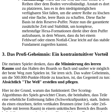
Reihen über dem Boden vervollständigt. Anstatt es dort
zu platzieren, lass es in den niedrigstmöglichen
verfügbaren Slot fallen, um die
untere
Reihe zu löschen
und eine flache, leere Basis zu schaffen. Diese flache
Basis ist dein Reserve-Puffer. Nutze nun die garantierte
zusätzliche Zeit und Stabilität, um komplexe,
mehrstufige Hexa-Formationen direkt über dem Puffer
aufzubauen, in dem Wissen, dass du bei einem
Fehlwurf oder einem Notfall-Clear leicht auf das stabile
Fundament zugreifen kannst.
3. Das Profi-Geheimnis: Ein kontraintuitiver Vorteil
Die meisten Spieler denken, dass
die Minimierung des leeren
Raums
und das Halten des Boards so flach und sauber wie möglich
der beste Weg zum Spielen ist. Sie irren sich. Das wahre Geheimnis,
um die 500.000-Punkte-Hürde zu knacken, ist, das Gegenteil zu tun:
Absichtlich "The Well" erstellen und pflegen
.
Hier ist der Grund, warum das funktioniert: Der Scoring-
Algorithmus des Spiels gewichtet Clears, die beinhalten, dass Teile
eine erhebliche Entfernung fallen (Schwerkraftpunkte), stark. Indem
du einen einzelnen, tiefen vertikalen Brunnen (eine 1x6- oder 2x6-
Spalte mit leerem Raum) in einem unkritischen Bereich des Boards