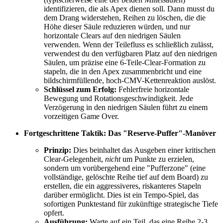
identifizieren, die als Apex dienen soll. Dann musst du
dem Drang widerstehen, Reihen zu löschen, die die
Höhe dieser Säule reduzieren würden, und nur
horizontale Clears auf den niedrigen Säulen
verwenden. Wenn der Teilefluss es schließlich zulässt,
verwendest du den verfügbaren Platz auf den niedrigen
Säulen, um präzise eine 6-Teile-Clear-Formation zu
stapeln, die in den Apex zusammenbricht und eine
bildschirmfüllende, hoch-CMV-Kettenreaktion auslöst.
Schlüssel zum Erfolg:
Fehlerfreie horizontale
Bewegung und Rotationsgeschwindigkeit. Jede
Verzögerung in den niedrigen Säulen führt zu einem
vorzeitigen Game Over.
Fortgeschrittene Taktik: Das "Reserve-Puffer"-Manöver
Prinzip:
Dies beinhaltet das Ausgeben einer kritischen
Clear-Gelegenheit,
nicht
um Punkte zu erzielen,
sondern um vorübergehend eine "Pufferzone" (eine
vollständige, gelöschte Reihe tief auf dem Board) zu
erstellen, die ein aggressiveres, riskanteres Stapeln
darüber ermöglicht. Dies ist ein Tempo-Spiel, das
sofortigen Punktestand für zukünftige strategische Tiefe
opfert.
Ausführung:
Warte auf ein Teil, das eine Reihe 2-3