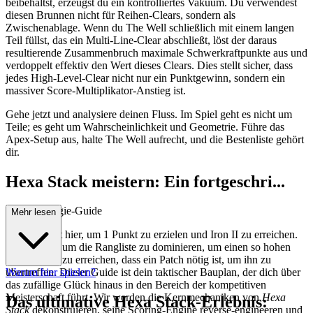
beibehältst, erzeugst du ein kontrolliertes Vakuum. Du verwendest
diesen Brunnen nicht für Reihen-Clears, sondern als
Zwischenablage. Wenn du The Well schließlich mit einem langen
Teil füllst, das ein Multi-Line-Clear abschließt, löst der daraus
resultierende Zusammenbruch maximale Schwerkraftpunkte aus und
verdoppelt effektiv den Wert dieses Clears. Dies stellt sicher, dass
jedes High-Level-Clear nicht nur ein Punktgewinn, sondern ein
massiver Score-Multiplikator-Anstieg ist.
Gehe jetzt und analysiere deinen Fluss. Im Spiel geht es nicht um
Teile; es geht um Wahrscheinlichkeit und Geometrie. Führe das
Apex-Setup aus, halte The Well aufrecht, und die Bestenliste gehört
dir.
Hexa Stack meistern: Ein fortgeschri...
ttener Strategie-Guide
Mehr lesen
Du bist nicht hier, um 1 Punkt zu erzielen und Iron II zu erreichen.
Du bist hier, um die Rangliste zu dominieren, um einen so hohen
Punktestand zu erreichen, dass ein Patch nötig ist, um ihn zu
übertreffen. Dieser Guide ist dein taktischer Bauplan, der dich über
Warum hier spielen?
das zufällige Glück hinaus in den Bereich der kompetitiven
Meisterschaft führt. Wir werden die Kernmechaniken von
Hexa
Das ultimative Hexa Stack-Erlebnis:
Stack
dekonstruieren, seine Scoring-Engine reverse-engineeren und