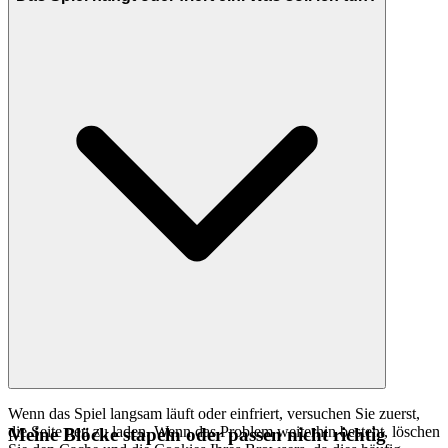
Wenn das Spiel langsam läuft oder einfriert, versuchen Sie zuerst,
die Seite neu zu laden. Wenn das Problem weiterhin besteht, löschen
Meine Blöcke stapeln oder passen nicht richtig