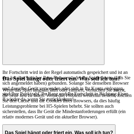
Ihr Fortschritt wird in der Regel automatisch gespeichert und ist an
den lokalen Speicher Ihres Browsers oder Ihr Spielerkonto (falls Sie
Das Spiel hängt oder friert ein. Was soll ich tun?
sich angemeldet haben) gebunden. Solange Sie denselben Browser
und dasselbe Gerät verwenden oder sich in Ihr Konto einloggen,
Wenn das Spiel langsam läuft oder einfriert, versuchen Sie zuerst,
sind Ihre Punktzahl, Ihr Rang und Ihr Fortschritt in Richtung Eisen
die Seite neu zu laden. Wenn das Problem weiterhin besteht, löschen
II wieder da, wenn Sie zurückkehren!
Sie den Cache und die Cookies Ihres Browsers, da dies häufig
Leistungsprobleme bei H5-Spielen behebt. Sie sollten auch
sicherstellen, dass Ihr Gerät die Mindestanforderungen erfüllt (ein
relativ modernes Gerät und ein aktueller Browser).
Das Spiel hängt oder friert ein. Was soll ich tun?