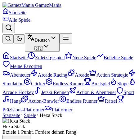
GamezMania
Startseite
Alle Spiele
Deutsch
🇩🇪
Startseite
Zuletzt gespielt
Neue Spiele
Beliebte Spiele
Meine Favoriten
Abenteuer
Arcade Racing
Arcade
Action Strategie
Simulation
Clicker
Endless Runner
Brettspiel
Slope
Arcade-Hockey
Jetski-Rennen
Action & Abenteuer
Sport
Hang
Action-Brawler
Endless Runner
Rätsel
Präzisions-Platformer
Platformer
Startseite
Spiele
Hexa Stack
Hexa Stack
Erziele 1 Punkt. Fordere deinen Rang.