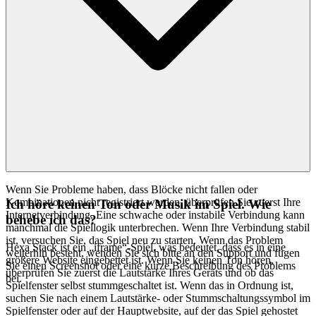
Wenn Sie Probleme haben, dass Blöcke nicht fallen oder
Kombinationen nicht registriert werden, überprüfen Sie zuerst Ihre
Ich höre keinen Ton oder Musik im Spiel. Wie
Internetverbindung. Eine schwache oder instabile Verbindung kann
behebe ich das?
manchmal die Spiellogik unterbrechen. Wenn Ihre Verbindung stabil
ist, versuchen Sie, das Spiel neu zu starten. Wenn das Problem
Hexa Stack ist ein „iframe“-Spiel, was bedeutet, dass es in eine
weiterhin besteht, wenden Sie sich bitte an den Support und fügen
größere Website eingebettet ist. Wenn Sie keinen Ton hören,
Sie einen Screenshot oder eine kurze Beschreibung des Problems
überprüfen Sie zuerst die Lautstärke Ihres Geräts und ob das
bei.
Spielfenster selbst stummgeschaltet ist. Wenn das in Ordnung ist,
suchen Sie nach einem Lautstärke- oder Stummschaltungssymbol im
Spielfenster oder auf der Hauptwebsite, auf der das Spiel gehostet