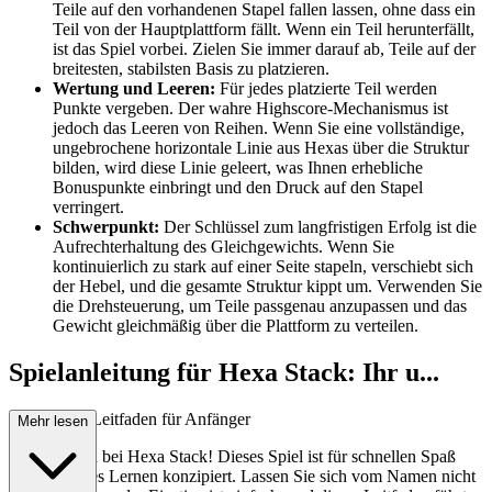
Teile auf den vorhandenen Stapel fallen lassen, ohne dass ein
Teil von der Hauptplattform fällt. Wenn ein Teil herunterfällt,
ist das Spiel vorbei. Zielen Sie immer darauf ab, Teile auf der
breitesten, stabilsten Basis zu platzieren.
Wertung und Leeren:
Für jedes platzierte Teil werden
Punkte vergeben. Der wahre Highscore-Mechanismus ist
jedoch das Leeren von Reihen. Wenn Sie eine vollständige,
ungebrochene horizontale Linie aus Hexas über die Struktur
bilden, wird diese Linie geleert, was Ihnen erhebliche
Bonuspunkte einbringt und den Druck auf den Stapel
verringert.
Schwerpunkt:
Der Schlüssel zum langfristigen Erfolg ist die
Aufrechterhaltung des Gleichgewichts. Wenn Sie
kontinuierlich zu stark auf einer Seite stapeln, verschiebt sich
der Hebel, und die gesamte Struktur kippt um. Verwenden Sie
die Drehsteuerung, um Teile passgenau anzupassen und das
Gewicht gleichmäßig über die Plattform zu verteilen.
Spielanleitung für Hexa Stack: Ihr u...
mfassender Leitfaden für Anfänger
Mehr lesen
Willkommen bei Hexa Stack! Dieses Spiel ist für schnellen Spaß
und einfaches Lernen konzipiert. Lassen Sie sich vom Namen nicht