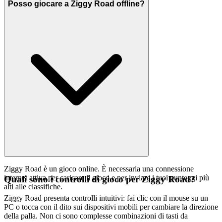
Posso giocare a Ziggy Road offline?
Ziggy Road è un gioco online. È necessaria una connessione
internet attiva per caricare il gioco e per inviare i tuoi punteggi più
Quali sono i controlli di gioco per Ziggy Road?
alti alle classifiche.
Ziggy Road presenta controlli intuitivi: fai clic con il mouse su un
PC o tocca con il dito sui dispositivi mobili per cambiare la direzione
della palla. Non ci sono complesse combinazioni di tasti da