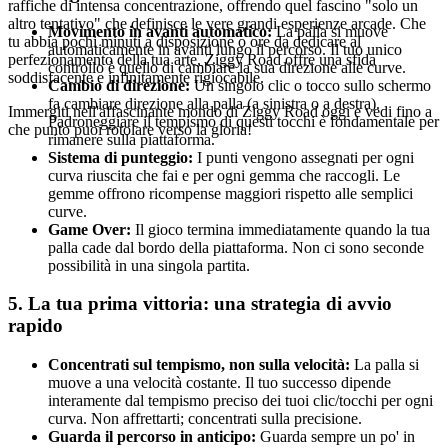
raffiche di intensa concentrazione, offrendo quel fascino "solo un
altro tentativo" che definisce le vere grandi esperienze arcade. Che
Movimento in avanti automatico:
La palla si muove
tu abbia pochi minuti a disposizione o ore da dedicare al
automaticamente in avanti lungo il percorso. Il tuo unico
perfezionamento della tua arte, Ziggy Road offre una sfida
controllo è quello di cambiare la sua direzione alle curve.
soddisfacente e infinitamente rigiocabile.
Cambio di direzione:
Un singolo clic o tocco sullo schermo
fa cambiare direzione alla palla (a sinistra o a destra).
Immergiti nell'affascinante mondo di Ziggy Road oggi e vedi fino a
Padroneggiare il tempismo di questi tocchi è fondamentale per
che punto puoi rotolare verso la gloria!
rimanere sulla piattaforma.
Sistema di punteggio:
I punti vengono assegnati per ogni
curva riuscita che fai e per ogni gemma che raccogli. Le
gemme offrono ricompense maggiori rispetto alle semplici
curve.
Game Over:
Il gioco termina immediatamente quando la tua
palla cade dal bordo della piattaforma. Non ci sono seconde
possibilità in una singola partita.
5. La tua prima vittoria: una strategia di avvio
rapido
Concentrati sul tempismo, non sulla velocità:
La palla si
muove a una velocità costante. Il tuo successo dipende
interamente dal tempismo preciso dei tuoi clic/tocchi per ogni
curva. Non affrettarti; concentrati sulla precisione.
Guarda il percorso in anticipo:
Guarda sempre un po' in