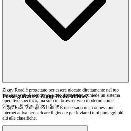
Ziggy Road è progettato per essere giocato direttamente nel tuo
browser web. Essendo un gioco iframe, non richiede un sistema
Posso giocare a Ziggy Road offline?
operativo specifico, ma solo un browser web moderno come
Chrome, Firefox, Edge o Safari.
Ziggy Road è un gioco online. È necessaria una connessione
internet attiva per caricare il gioco e per inviare i tuoi punteggi più
alti alle classifiche.