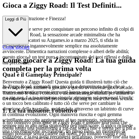
Gioca a Ziggy Road: Il Test Definiti...
vo di Concentrazione e Finezza!
Leggi di Più
Hai quello che serve per conquistare un percorso infinito di colpi di
scena? Ziggy Road, la sensazione arcade minimalista che ha
catturato i giocatori su Azgames.io a marzo 2025, ti sfida in
un'esperienza ingannevolmente semplice ma assolutamente
Come giocare
avvincente. Dimentica narrazioni complesse o alberi delle abilità;
questo gioco è un test puro e incontaminato dei tuoi riflessi e della
Come giocare a Ziggy Road: La tua guida
tua precisione.
completa per la prima volta
Qual è il Gameplay Principale?
Benvenuto a Ziggy Road! Questa guida ti illustrerà tutto ciò che
In Ziggy Road, comandi una piccola e determinata palla che si
devi sapere per iniziare a giocare a questo avvincente gioco arcade.
muove automaticamente in avanti lungo una piattaforma strettissima
Tratteremo le basi, i controlli e alcune strategie iniziali per aiutarti a
e a zig-zag. La tua missione singola: rimanere sul percorso! Un clic
diventare un maestro del percorso a zig-zag in men che non si dica.
o un tocco ben calibrato è tutto ciò che serve per cambiare la
direzione della tua palla, guidandola attraverso un labirinto di curve
1. La tua missione: l'obiettivo
in continua evoluzione. Ogni manovra riuscita e ogni gemma
scintillante raccolta aggiungono al tuo punteggio, spingendoti
Il tuo obiettivo principale in Ziggy Road è guidare una palla che
sempre più in alto nella stratosfera dell'high-score. Il gioco richiede
rotola lungo una piattaforma a zig-zag senza fine e stretta per il più a
una concentrazione incrollabile; un passo falso, un momento di
lungo possibile senza cadere dai bordi. Più lontano viaggi e più
esitazione, e la tua palla precipiterà nell'abisso, ponendo fine alla tua