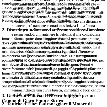
semplicemente non esistono. I nostri giochi sono progettati per un
tap, quasi impercettibili
anche sui tratti rettilinei o sulle
accesso immediato, eliminando ogni ritardo tra il tuo desiderio di
curve dolci. Il "Tapping Fantasma" non serve a cambiare
giocare e la gioiosa realtà di farlo. Questa è la nostra promessa:
direzione; serve a regolare finemente l'allineamento della palla
quando vuoi giocare a
, sei nel gioco in pochi secondi.
Ziggy Road
con il centro del percorso. Perché è fondamentale? Il motore
Nessun attrito, solo puro, immediato divertimento.
di punteggio del gioco è fortemente orientato alla distanza e
rimanere perfettamente centrati massimizza la tua "zona
2. Divertimento Onesto: La Promessa Zero-Pressione
sicura" per le curve successive, riducendo il rischio di caduta
e permettendoti di mantenere la velocità, il che contribuisce
indirettamente a una maggiore distanza percorsa.
Immagina uno spazio dove l'intrattenimento è veramente gratuito,
Abitudine d'Oro 3: Acquisizione Calcolata delle Gemme
-
dove ogni clic non è un percorso nascosto verso un paywall e ogni
Le gemme offrono significativi aumenti di punteggio, ma il
momento non è appesantito da aggressive tattiche di
loro posizionamento spesso tenta i giocatori a manovre
monetizzazione. Offriamo una genuina ospitalità, offrendo
rischiose. Questa abitudine impone che
tu persegua una
un'esperienza di gioco basata sulla fiducia e sulla trasparenza. Ci
gemma solo se la sua raccolta non compromette il tuo
poniamo in netto contrasto con le piattaforme che ti attirano solo per
obiettivo primario: mantenere la distanza.
Perché è
monetizzare il tuo divertimento. Il nostro impegno è per un
fondamentale? Il motore di punteggio dà la priorità alla
divertimento onesto e puro, libero da pressioni o pratiche predatorie.
distanza rispetto alla singola raccolta di gemme. Pochi punti
Immergiti a fondo in ogni livello e strategia di
con la
Ziggy Road
extra da una gemma sono insignificanti rispetto ai punti
massima tranquillità. La nostra piattaforma è gratuita e lo sarà
cumulativi di centinaia di unità di distanza aggiuntive. Impara
sempre. Nessun vincolo, nessuna sorpresa, solo intrattenimento
a valutare istintivamente il rapporto rischio/ricompensa; se una
onesto e genuino.
gemma richiede una curva brusca, immediata o fuori centro,
lasciala perdere. Il tuo punteggio ti ringrazierà.
3. Gioca con Fiducia: Il Nostro Impegno per un
Campo di Gioco Equo e Sicuro
2. Tattiche d'Elite: Padroneggiare il Motore di