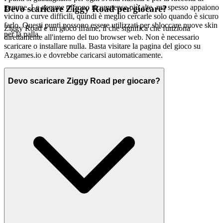
gemme. Le gemme offrono ricompense più alte, ma spesso appaiono
Devo scaricare Ziggy Road per giocare?
vicino a curve difficili, quindi è meglio cercarle solo quando è sicuro
farlo. Questi punti possono essere utilizzati per sbloccare nuove skin
Ziggy Road è un gioco iframe, il che significa che funziona
per la palla.
direttamente all'interno del tuo browser web. Non è necessario
scaricare o installare nulla. Basta visitare la pagina del gioco su
Azgames.io e dovrebbe caricarsi automaticamente.
Devo scaricare Ziggy Road per giocare?