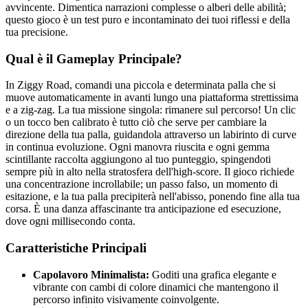
avvincente. Dimentica narrazioni complesse o alberi delle abilità;
questo gioco è un test puro e incontaminato dei tuoi riflessi e della
tua precisione.
Qual è il Gameplay Principale?
In Ziggy Road, comandi una piccola e determinata palla che si
muove automaticamente in avanti lungo una piattaforma strettissima
e a zig-zag. La tua missione singola: rimanere sul percorso! Un clic
o un tocco ben calibrato è tutto ciò che serve per cambiare la
direzione della tua palla, guidandola attraverso un labirinto di curve
in continua evoluzione. Ogni manovra riuscita e ogni gemma
scintillante raccolta aggiungono al tuo punteggio, spingendoti
sempre più in alto nella stratosfera dell'high-score. Il gioco richiede
una concentrazione incrollabile; un passo falso, un momento di
esitazione, e la tua palla precipiterà nell'abisso, ponendo fine alla tua
corsa. È una danza affascinante tra anticipazione ed esecuzione,
dove ogni millisecondo conta.
Caratteristiche Principali
Capolavoro Minimalista:
Goditi una grafica elegante e
vibrante con cambi di colore dinamici che mantengono il
percorso infinito visivamente coinvolgente.