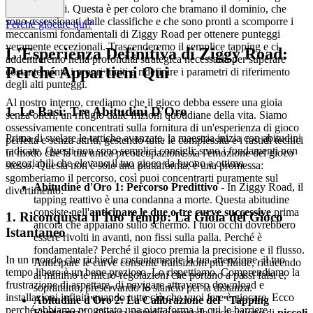
non fa per voi. Questa è per coloro che bramano il dominio, che
sono ossessionati dalle classifiche e che sono pronti a scomporre i
Perché giocare qui?
meccanismi fondamentali di Ziggy Road per ottenere punteggi
veramente eccezionali. Trascenderemo il semplice tapping e ci
L'Esperienza Definitiva di Ziggy Road:
addentreremo nella profondità strategica necessaria per superare
Perché Appartieni Qui
costantemente i propri limiti e ridefinire i parametri di riferimento
degli alti punteggi.
Al nostro interno, crediamo che il gioco debba essere una gioia
1. Le Basi: Tre Abitudini D'Oro
senza oneri, un rifugio dalle frizioni quotidiane della vita. Siamo
ossessivamente concentrati sulla fornitura di un'esperienza di gioco
Prima di svelare le tattiche avanzate, la maestria inizia con abitudini
perfetta e senza attriti, gestendo tutte le complessità e i fastidi tecnici
radicate. Questi non sono semplici consigli; sono i fondamenti non
in modo che la tua unica preoccupazione sia l'emozione del gioco
negoziabili che elevano il tuo gioco da buono a ottimo.
stesso. Questa non è solo una piattaforma; è una promessa:
sgomberiamo il percorso, così puoi concentrarti puramente sul
Abitudine d'Oro 1: Percorso Predittivo
- In Ziggy Road, il
divertimento.
tapping reattivo è una condanna a morte. Questa abitudine
consiste nell'
anticipare le due o tre curve successive
prima
1. Riconquista il Tuo Tempo: La Gioia del Gioco
ancora che appaiano sullo schermo. I tuoi occhi dovrebbero
Istantaneo
essere rivolti in avanti, non fissi sulla palla. Perché è
fondamentale? Perché il gioco premia la precisione e il flusso.
In un mondo che richiede costantemente la tua attenzione, il tuo
Anticipare le curve consente transizioni più fluide, riducendo
tempo libero è un bene prezioso. Lo rispettiamo. Comprendiamo la
al minimo le micro-regolazioni che portano a passi falsi e,
frustrazione di aspettare, di navigare attraverso download e
soprattutto, preservando lo slancio per la distanza.
installazioni infiniti quando tutto ciò che vuoi fare è giocare. Ecco
Abitudine d'Oro 2: La Calibrazione del "Tapping
perché abbiamo progettato una piattaforma in cui le barriere
Fantasma"
- Questa abitudine prevede l'esecuzione di
piccoli