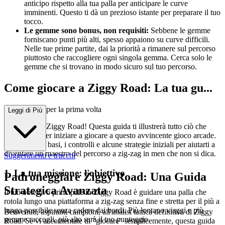
anticipo rispetto alla tua palla per anticipare le curve
imminenti. Questo ti dà un prezioso istante per preparare il tuo
tocco.
Le gemme sono bonus, non requisiti:
Sebbene le gemme
forniscano punti più alti, spesso appaiono su curve difficili.
Nelle tue prime partite, dai la priorità a rimanere sul percorso
piuttosto che raccogliere ogni singola gemma. Cerca solo le
gemme che si trovano in modo sicuro sul tuo percorso.
Come giocare a Ziggy Road: La tua gu...
ida completa per la prima volta
Leggi di Più
Benvenuto a Ziggy Road! Questa guida ti illustrerà tutto ciò che
devi sapere per iniziare a giocare a questo avvincente gioco arcade.
Tratteremo le basi, i controlli e alcune strategie iniziali per aiutarti a
diventare un maestro del percorso a zig-zag in men che non si dica.
Suggerimenti e trucchi
1. La tua missione: l'obiettivo
Padroneggiare Ziggy Road: Una Guida
Strategica Avanzata
Il tuo obiettivo principale in Ziggy Road è guidare una palla che
rotola lungo una piattaforma a zig-zag senza fine e stretta per il più a
lungo possibile senza cadere dai bordi. Più lontano viaggi e più
Benvenuti, aspiranti campioni, all'analisi tattica definitiva di Ziggy
gemme raccogli, più alto sarà il tuo punteggio.
Road. Se vi accontentate di "giocare" semplicemente, questa guida