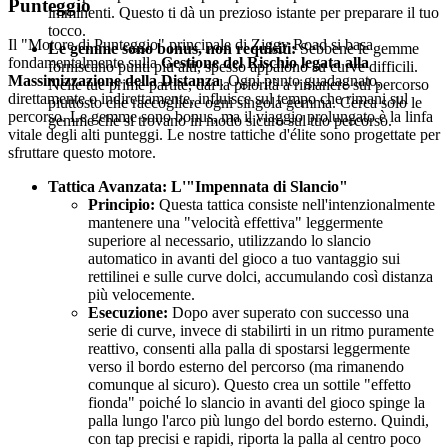
Punteggio
imminenti. Questo ti dà un prezioso istante per preparare il tuo
tocco.
Il "Motore di Punteggio" principale di Ziggy Road si basa
Le gemme sono bonus, non requisiti:
Sebbene le gemme
fondamentalmente sulla
Gestione del Rischio legata alla
forniscano punti più alti, spesso appaiono su curve difficili.
Massimizzazione della Distanza
. Ogni punto guadagnato,
Nelle tue prime partite, dai la priorità a rimanere sul percorso
direttamente o indirettamente, influisce sul tempo che rimani sul
piuttosto che raccogliere ogni singola gemma. Cerca solo le
percorso. Le gemme sono bonus, ma il viaggio prolungato è la linfa
gemme che si trovano in modo sicuro sul tuo percorso.
vitale degli alti punteggi. Le nostre tattiche d'élite sono progettate per
sfruttare questo motore.
Tattica Avanzata: L'"Impennata di Slancio"
Principio:
Questa tattica consiste nell'intenzionalmente
mantenere una "velocità effettiva" leggermente
superiore al necessario, utilizzando lo slancio
automatico in avanti del gioco a tuo vantaggio sui
rettilinei e sulle curve dolci, accumulando così distanza
più velocemente.
Esecuzione:
Dopo aver superato con successo una
serie di curve, invece di stabilirti in un ritmo puramente
reattivo, consenti alla palla di spostarsi leggermente
verso il bordo esterno del percorso (ma rimanendo
comunque al sicuro). Questo crea un sottile "effetto
fionda" poiché lo slancio in avanti del gioco spinge la
palla lungo l'arco più lungo del bordo esterno. Quindi,
con tap precisi e rapidi, riporta la palla al centro poco