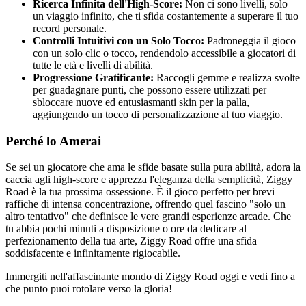
Ricerca Infinita dell'High-Score:
Non ci sono livelli, solo
un viaggio infinito, che ti sfida costantemente a superare il tuo
record personale.
Controlli Intuitivi con un Solo Tocco:
Padroneggia il gioco
con un solo clic o tocco, rendendolo accessibile a giocatori di
tutte le età e livelli di abilità.
Progressione Gratificante:
Raccogli gemme e realizza svolte
per guadagnare punti, che possono essere utilizzati per
sbloccare nuove ed entusiasmanti skin per la palla,
aggiungendo un tocco di personalizzazione al tuo viaggio.
Perché lo Amerai
Se sei un giocatore che ama le sfide basate sulla pura abilità, adora la
caccia agli high-score e apprezza l'eleganza della semplicità, Ziggy
Road è la tua prossima ossessione. È il gioco perfetto per brevi
raffiche di intensa concentrazione, offrendo quel fascino "solo un
altro tentativo" che definisce le vere grandi esperienze arcade. Che
tu abbia pochi minuti a disposizione o ore da dedicare al
perfezionamento della tua arte, Ziggy Road offre una sfida
soddisfacente e infinitamente rigiocabile.
Immergiti nell'affascinante mondo di Ziggy Road oggi e vedi fino a
che punto puoi rotolare verso la gloria!