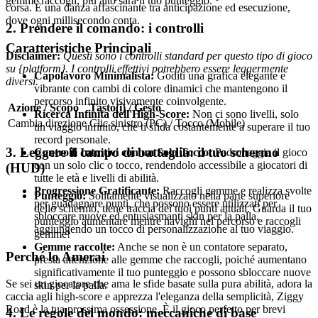
gemme raccogli, più alto sarà il tuo punteggio.
corsa. È una danza affascinante tra anticipazione ed esecuzione,
dove ogni millisecondo conta.
2. Prendere il comando: i controlli
Caratteristiche Principali
Disclaimer:
Questi sono i controlli standard per questo tipo di gioco
su {platform}. I controlli effettivi potrebbero essere leggermente
Capolavoro Minimalista:
Goditi una grafica elegante e
diversi.
vibrante con cambi di colore dinamici che mantengono il
percorso infinito visivamente coinvolgente.
Azione / Scopo
Tasto(i) / Gesto
Ricerca Infinita dell'High-Score:
Non ci sono livelli, solo
Cambia direzione
Clic sinistro (PC) / Tocco (Mobile)
un viaggio infinito, che ti sfida costantemente a superare il tuo
record personale.
3. Leggere il campo di battaglia: il tuo schermo
Controlli Intuitivi con un Solo Tocco:
Padroneggia il gioco
con un solo clic o tocco, rendendolo accessibile a giocatori di
(HUD)
tutte le età e livelli di abilità.
Progressione Gratificante:
Raccogli gemme e realizza svolte
Punteggio:
Solitamente visualizzato nella parte superiore
per guadagnare punti, che possono essere utilizzati per
dello schermo, tiene traccia dei tuoi punti attuali. Guarda il tuo
sbloccare nuove ed entusiasmanti skin per la palla,
punteggio aumentare mentre navighi nel percorso e raccogli
aggiungendo un tocco di personalizzazione al tuo viaggio.
gemme!
Gemme raccolte:
Anche se non è un contatore separato,
Perché lo Amerai
presta attenzione alle gemme che raccogli, poiché aumentano
significativamente il tuo punteggio e possono sbloccare nuove
Se sei un giocatore che ama le sfide basate sulla pura abilità, adora la
skin per la palla.
caccia agli high-score e apprezza l'eleganza della semplicità, Ziggy
Road è la tua prossima ossessione. È il gioco perfetto per brevi
4. Le regole del mondo: meccaniche di base