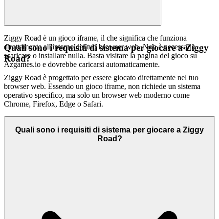
Ziggy Road è un gioco iframe, il che significa che funziona
direttamente all'interno del tuo browser web. Non è necessario
Quali sono i requisiti di sistema per giocare a Ziggy
scaricare o installare nulla. Basta visitare la pagina del gioco su
Road?
Azgames.io e dovrebbe caricarsi automaticamente.
Ziggy Road è progettato per essere giocato direttamente nel tuo
browser web. Essendo un gioco iframe, non richiede un sistema
operativo specifico, ma solo un browser web moderno come
Chrome, Firefox, Edge o Safari.
Quali sono i requisiti di sistema per giocare a Ziggy
Road?