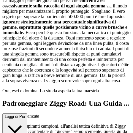
La maggior parte dei giocatori pensa che
concentrarsi
ossessivamente sulla raccolta di ogni singola gemma
sia il modo
migliore per massimizzare il proprio punteggio. Sbagliano. Il vero
segreto per superare la barriera dei 500.000 punti è fare l'opposto:
ignorare strategicamente una percentuale significativa di
gemme, soprattutto quelle posizionate vicino a curve brusche e
immediate.
Ecco perché questo funziona: la meccanica di punteggio
principale del gioco è la distanza. Ogni momento speso a regolare
per una gemma, ogni leggera deviazione da una linea pulita, ti costa
preziose frazioni di secondo e aumenta il rischio di caduta. I punti di
una singola gemma sono trascurabili rispetto ai punti cumulativi
derivanti dal mantenimento di una corsa perfetta e ininterrotta per
centinaia o migliaia di unità di distanza aggiuntive. I giocatori d'élite
capiscono che la coerenza e la longevità sul percorso superano di
gran lunga la raffica a breve termine di una gemma. Dai la priorità
alla sopravvivenza e al viaggio scorrevole sopra ogni altra cosa.
Ora, esci e domina. La strada aspetta la tua maestria.
Padroneggiare Ziggy Road: Una Guida ...
Strategica Avanzata
Leggi di Più
Benvenuti, aspiranti campioni, all'analisi tattica definitiva di Ziggy
Road. Se vi accontentate di "giocare" semplicemente, questa guida