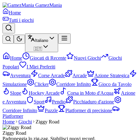
GamezMania
Home
Tutti i giochi
Italiano
🇮🇹
Home
Giocati di Recente
Nuovi Giochi
Giochi
Popolari
I Miei Preferiti
Avventura
Corse Arcade
Arcade
Azione Strategica
Simulazione
Clicker
Corridore Infinito
Gioco da Tavolo
Slope
Hockey Arcade
Corsa in Moto d'Acqua
Azione
e Avventura
Sport
Pendio
Picchiaduro d'azione
Corridore Infinito
Puzzle
Platformer di precisione
Platformer
Home
Giochi
Ziggy Road
Ziggy Road
Padroneggia lo zig-zag. Stabilisci nuovi record.