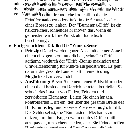
oder zwei Sekunden im Voraus, um effektiv auf die
Sie nehmen Schaden. Dies lenkt die Bombe ab.
dynamische Umgebung zu reagieren. Dein Überleben hängt
Unmittelbar nach der Ablenkung passen Sie Ihren Drift
von Voraussicht ab!
an, um das nun freundliche Projektil in dichte
Feindformationen oder direkt in die Schwachstelle
eines Bosses zu lenken. Der "Bumerang-Drift" ist ein
risikoreiches, lohnendes Manöver, das, wenn es
gemeistert wird, Ihre Punktzahl dramatisch
beschleunigt.
Fortgeschrittene Taktik: Die "Zonen-Sense"
Prinzip:
Dabei werden ganze Abschnitte einer Zone in
einem einzigen, kontinuierlichen, schnellen Drift
geräumt, wodurch der "Drift"-Bonus maximiert und
Umweltzerstörung für Punkte ausgelöst wird. Es geht
darum, die gesamte Landschaft in eine Scoring-
Möglichkeit zu verwandeln.
Ausführung:
Bevor Sie einen neuen Bildschirm oder
einen dicht besiedelten Bereich betreten, beurteilen Sie
schnell das Layout von Fallen, Feinden und
zerstörbaren Elementen. Leiten Sie einen langen,
kontrollierten Drift ein, der über die gesamte Breite des
Bildschirms fegt und so viele Ziele wie möglich trifft.
Der Schlüssel ist, die "Ein-Tasten"-Mechanik zu
nutzen, um Ihren Bogen während des Drifts subtil
anzupassen, um sicherzustellen, dass Sie Feinde treffen,
Hindernisse zerstören und Ihre Geschwindigkeit