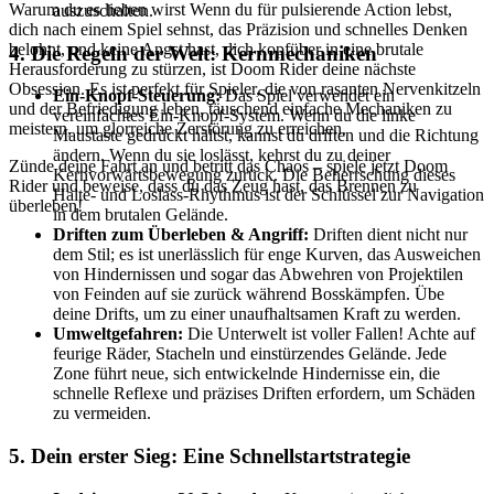
Warum du es lieben wirst Wenn du für pulsierende Action lebst,
auszuschalten.
dich nach einem Spiel sehnst, das Präzision und schnelles Denken
belohnt, und keine Angst hast, dich kopfüber in eine brutale
4. Die Regeln der Welt: Kernmechaniken
Herausforderung zu stürzen, ist Doom Rider deine nächste
Obsession. Es ist perfekt für Spieler, die von rasanten Nervenkitzeln
Ein-Knopf-Steuerung:
Das Spiel verwendet ein
und der Befriedigung leben, täuschend einfache Mechaniken zu
vereinfachtes Ein-Knopf-System. Wenn du die linke
meistern, um glorreiche Zerstörung zu erreichen.
Maustaste gedrückt hältst, kannst du driften und die Richtung
ändern. Wenn du sie loslässt, kehrst du zu deiner
Zünde deine Fahrt an und betritt das Chaos – spiele jetzt Doom
Kernvorwärtsbewegung zurück. Die Beherrschung dieses
Rider und beweise, dass du das Zeug hast, das Brennen zu
Halte- und Loslass-Rhythmus ist der Schlüssel zur Navigation
überleben!
in dem brutalen Gelände.
Driften zum Überleben & Angriff:
Driften dient nicht nur
dem Stil; es ist unerlässlich für enge Kurven, das Ausweichen
von Hindernissen und sogar das Abwehren von Projektilen
von Feinden auf sie zurück während Bosskämpfen. Übe
deine Drifts, um zu einer unaufhaltsamen Kraft zu werden.
Umweltgefahren:
Die Unterwelt ist voller Fallen! Achte auf
feurige Räder, Stacheln und einstürzendes Gelände. Jede
Zone führt neue, sich entwickelnde Hindernisse ein, die
schnelle Reflexe und präzises Driften erfordern, um Schäden
zu vermeiden.
5. Dein erster Sieg: Eine Schnellstartstrategie