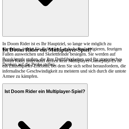
In Doom Rider ist es Ihr Hauptziel, so lange wie möglich zu
überleben, indem Sie tückische Landschaften navigieren, feurigen
Ist Doom Rider ein Multiplayer-Spiel?
Fallen ausweichen und Skelettfeinde besiegen. Sie werden auf
Bosskämpfe stoßen, die Ihre Driftfähigkeiten und Ihr strategisches
Doom Rider unterstützt derzeit kein Multiplayer-Gameplay. Es ist
Denken auf die Probe stellen.
ein Einzelspieler-Erlebnis, bei dem Sie sich selbst herausfordern, die
infernalische Geschwindigkeit zu meistern und sich durch die untote
Armee zu kämpfen.
Ist Doom Rider ein Multiplayer-Spiel?