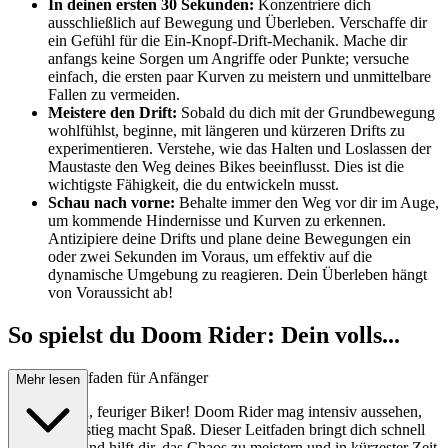
In deinen ersten 30 Sekunden:
Konzentriere dich
ausschließlich auf Bewegung und Überleben. Verschaffe dir
ein Gefühl für die Ein-Knopf-Drift-Mechanik. Mache dir
anfangs keine Sorgen um Angriffe oder Punkte; versuche
einfach, die ersten paar Kurven zu meistern und unmittelbare
Fallen zu vermeiden.
Meistere den Drift:
Sobald du dich mit der Grundbewegung
wohlfühlst, beginne, mit längeren und kürzeren Drifts zu
experimentieren. Verstehe, wie das Halten und Loslassen der
Maustaste den Weg deines Bikes beeinflusst. Dies ist die
wichtigste Fähigkeit, die du entwickeln musst.
Schau nach vorne:
Behalte immer den Weg vor dir im Auge,
um kommende Hindernisse und Kurven zu erkennen.
Antizipiere deine Drifts und plane deine Bewegungen ein
oder zwei Sekunden im Voraus, um effektiv auf die
dynamische Umgebung zu reagieren. Dein Überleben hängt
von Voraussicht ab!
So spielst du Doom Rider: Dein volls...
tändiger Leitfaden für Anfänger
Mehr lesen
Willkommen, feuriger Biker! Doom Rider mag intensiv aussehen,
aber der Einstieg macht Spaß. Dieser Leitfaden bringt dich schnell
auf Touren und hilft dir, das Chaos zu meistern und in kürzester Zeit