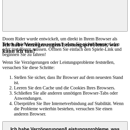
Doom Rider wurde entwickelt, um direkt in Ihrem Browser als
Iframe-Spiel gespielt zu werden, sodass Sie nichts herunterladen
Ich habe Verzögerungen/Leistungsprobleme, was
oder installieren müssen. Öffnen Sie einfach den Spiele-Link und
kann ich tun?
beginnen Sie zu fahren!
Wenn Sie Verzögerungen oder Leistungsprobleme feststellen,
versuchen Sie diese Schritte:
Stellen Sie sicher, dass Ihr Browser auf dem neuesten Stand
ist.
Leeren Sie den Cache und die Cookies Ihres Browsers.
Schließen Sie alle anderen unnötigen Browser-Tabs oder
Anwendungen.
Überprüfen Sie Ihre Internetverbindung auf Stabilität. Wenn
die Probleme weiterhin bestehen, versuchen Sie einen
anderen Browser.
Ich habe Verzögerungen/Leistungsprobleme, was