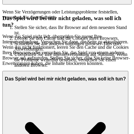
Wenn Sie Verzögerungen oder Leistungsprobleme feststellen,
versuchen Sie diese Schritte:
Das Spiel wird bei mir nicht geladen, was soll ich
tun?
Stellen Sie sicher, dass Ihr Browser auf dem neuesten Stand
ist.
Wenn das Spiel nicht lädt, überprüfen Sie zuerst Ihre
Leeren Sie den Cache und die Cookies Ihres Browsers.
Internetverbindung. Versuchen Sie dann, die Seite zu aktualisieren.
Schließen Sie alle anderen unnötigen Browser-Tabs oder
Wenn das nicht funktioniert, leeren Sie den Cache und die Cookies
Anwendungen.
Ihres Browsers oder versuchen Sie, das Spiel von einem anderen
Überprüfen Sie Ihre Internetverbindung auf Stabilität. Wenn
Browser aus aufzurufen. Stellen Sie sicher, dass Sie keine Browser-
die Probleme weiterhin bestehen, versuchen Sie einen
Erweiterungen haben, die Inhalte blockieren könnten.
anderen Browser.
Das Spiel wird bei mir nicht geladen, was soll ich tun?