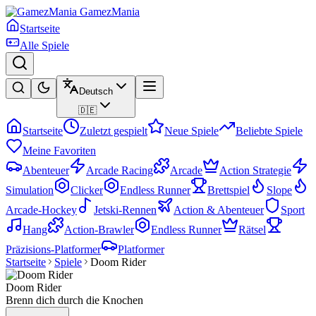
GamezMania
Startseite
Alle Spiele
Deutsch
🇩🇪
Startseite
Zuletzt gespielt
Neue Spiele
Beliebte Spiele
Meine Favoriten
Abenteuer
Arcade Racing
Arcade
Action Strategie
Simulation
Clicker
Endless Runner
Brettspiel
Slope
Arcade-Hockey
Jetski-Rennen
Action & Abenteuer
Sport
Hang
Action-Brawler
Endless Runner
Rätsel
Präzisions-Platformer
Platformer
Startseite
Spiele
Doom Rider
Doom Rider
Brenn dich durch die Knochen