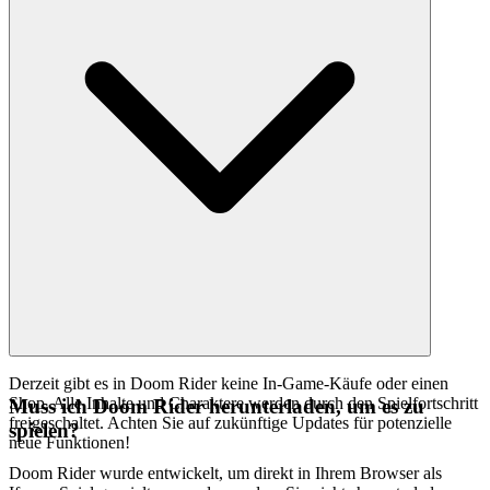
Derzeit gibt es in Doom Rider keine In-Game-Käufe oder einen
Shop. Alle Inhalte und Charaktere werden durch den Spielfortschritt
Muss ich Doom Rider herunterladen, um es zu
freigeschaltet. Achten Sie auf zukünftige Updates für potenzielle
spielen?
neue Funktionen!
Doom Rider wurde entwickelt, um direkt in Ihrem Browser als