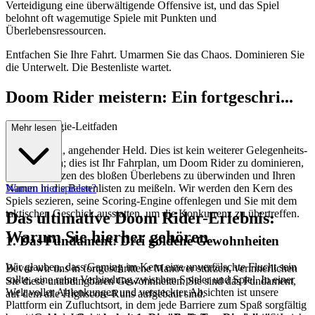
Verteidigung eine überwältigende Offensive ist, und das Spiel
belohnt oft wagemutige Spiele mit Punkten und
Überlebensressourcen.
Entfachen Sie Ihre Fahrt. Umarmen Sie das Chaos. Dominieren Sie
die Unterwelt. Die Bestenliste wartet.
Doom Rider meistern: Ein fortgeschri...
ttener Strategie-Leitfaden
Mehr lesen
Willkommen, angehender Held. Dies ist kein weiterer Gelegenheits-
Walkthrough; dies ist Ihr Fahrplan, um Doom Rider zu dominieren,
um die Grenzen des bloßen Überlebens zu überwinden und Ihren
Namen in die Bestenlisten zu meißeln. Wir werden den Kern des
Warum hier spielen?
Spiels sezieren, seine Scoring-Engine offenlegen und Sie mit dem
taktischen Geschick ausstatten, um die Konkurrenz zu übertreffen.
Das ultimative Doom Rider-Erlebnis:
Warum Sie hierher gehören
1. Das Fundament: Drei goldene Gewohnheiten
Wir glauben, dass Gaming im Kern eine unverfälschte Flucht sein
Bevor wir uns in fortgeschrittene Manöver stürzen, verinnerlichen
sollte, eine reine Verbindung zwischen Spieler und Spiel. In einer
Sie diese unabdingbaren Gewohnheiten. Sie sind das Fundament,
Welt voller Ablenkungen und versteckter Absichten ist unsere
auf dem alle Highscore-Runs aufgebaut sind.
Plattform ein Zufluchtsort, in dem jede Barriere zum Spaß sorgfältig