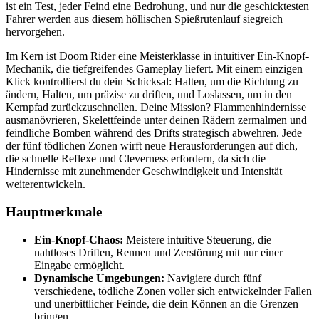
ist ein Test, jeder Feind eine Bedrohung, und nur die geschicktesten
Fahrer werden aus diesem höllischen Spießrutenlauf siegreich
hervorgehen.
Im Kern ist Doom Rider eine Meisterklasse in intuitiver Ein-Knopf-
Mechanik, die tiefgreifendes Gameplay liefert. Mit einem einzigen
Klick kontrollierst du dein Schicksal: Halten, um die Richtung zu
ändern, Halten, um präzise zu driften, und Loslassen, um in den
Kernpfad zurückzuschnellen. Deine Mission? Flammenhindernisse
ausmanövrieren, Skelettfeinde unter deinen Rädern zermalmen und
feindliche Bomben während des Drifts strategisch abwehren. Jede
der fünf tödlichen Zonen wirft neue Herausforderungen auf dich,
die schnelle Reflexe und Cleverness erfordern, da sich die
Hindernisse mit zunehmender Geschwindigkeit und Intensität
weiterentwickeln.
Hauptmerkmale
Ein-Knopf-Chaos:
Meistere intuitive Steuerung, die
nahtloses Driften, Rennen und Zerstörung mit nur einer
Eingabe ermöglicht.
Dynamische Umgebungen:
Navigiere durch fünf
verschiedene, tödliche Zonen voller sich entwickelnder Fallen
und unerbittlicher Feinde, die dein Können an die Grenzen
bringen.