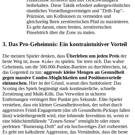
beibehalten. Diese Taktik erfordert außergewöhnliches
räumliches Vorstellungsvermögen und "Drift-Tap"-
Präzision, um Kollisionen zu vermeiden und
gleichzeitig Ihren zerstörerischen Pfad zu maximieren.
Es geht darum, einen breiten, zerstörerischen
Pinselstrich über die Zone zu malen.
3. Das Pro-Geheimnis: Ein kontraintuitiver Vorteil
Die meisten Spieler denken, dass
Überleben um jeden Preis
der
beste Weg ist,
zu spielen. Sie irren sich. Das wahre
Doom Rider
Geheimnis, um die 500.000-Punkte-Barriere zu durchbrechen, ist,
das Gegenteil zu tun:
aggressiv kleine Mengen an Gesundheit
gegen massive Combo-Möglichkeiten und Positionsvorteile
eintauschen.
Hier ist der Grund, warum dies funktioniert: Das
Scoring des Spiels begünstigt stark kontinuierliche, schnelle
Zerstörung und Multi-Kills. Das Verweilen in sicheren
Entfernungen verringert Ihre Punkte pro Sekunde. Elite-Spieler
verstehen, dass ein kleiner Gesundheitsverlust, der sofort durch
aggressives Feind-Engagement (das oft Gesundheits-Pickups fallen
lässt) wiederhergestellt wird, eine lohnende Investition ist, wenn er
eine bildschirmfüllende "Zonen-Sense" ermöglicht oder einen
perfekten "Bumerang-Drift" auf ein hochwertiges Ziel vorbereitet.
Es geht um kalkulierte Aggression, das Verständnis, dass die beste