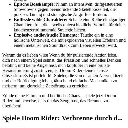
Epische Bosskämpfe:
Nimm an intensiven, driftgesteuerten
Showdowns gegen beeindruckende Skelettbosse teil, die
präzises Timing und strategische Angriffe erfordern.
Entfessle wilde Charaktere:
Schalte eine Reihe einzigartiger
Charaktere frei, die jeweils unterschiedliche Vorteile für deine
knochenzertrümmernde Strategie bieten.
Explosive audiovisuelle Elemente:
Tauche ein in eine
höllische Unterwelt, die mit explosiven visuellen Effekten und
einem metallischen Soundtrack zum Leben erweckt wird.
Warum du es lieben wirst Wenn du für pulsierende Action lebst,
dich nach einem Spiel sehnst, das Präzision und schnelles Denken
belohnt, und keine Angst hast, dich kopfüber in eine brutale
Herausforderung zu stürzen, ist Doom Rider deine nächste
Obsession. Es ist perfekt für Spieler, die von rasanten Nervenkitzeln
und der Befriedigung leben, täuschend einfache Mechaniken zu
meistern, um glorreiche Zerstörung zu erreichen.
Zünde deine Fahrt an und betritt das Chaos – spiele jetzt Doom
Rider und beweise, dass du das Zeug hast, das Brennen zu
überleben!
Spiele Doom Rider: Verbrenne durch d...