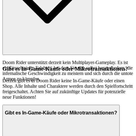
Doom Rider unterstützt derzeit kein Multiplayer-Gameplay. Es ist
ein Einzelspieler-Erlebnis, bei dem Sie sich selbst herausfordern, die
Gibt es In-Game-Käufe oder Mikrotransaktionen?
infernalische Geschwindigkeit zu meistern und sich durch die untote
Armee zu kämpfen.
Derzeit gibt es in Doom Rider keine In-Game-Käufe oder einen
Shop. Alle Inhalte und Charaktere werden durch den Spielfortschritt
freigeschaltet. Achten Sie auf zukünftige Updates für potenzielle
neue Funktionen!
Gibt es In-Game-Käufe oder Mikrotransaktionen?