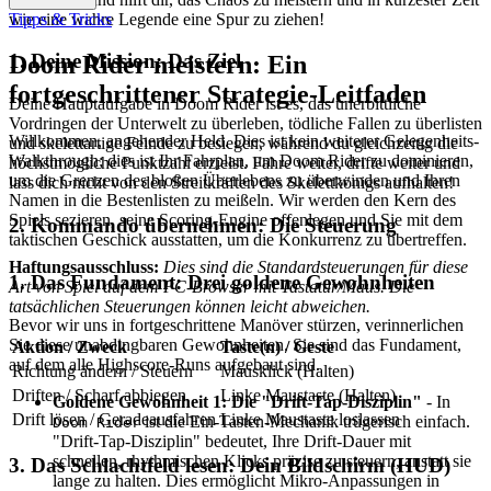
wie eine wahre Legende eine Spur zu ziehen!
Tipps & Tricks
1. Deine Mission: Das Ziel
Doom Rider meistern: Ein
fortgeschrittener Strategie-Leitfaden
Deine Hauptaufgabe in Doom Rider ist es, das unerbittliche
Vordringen der Unterwelt zu überleben, tödliche Fallen zu überlisten
Willkommen, angehender Held. Dies ist kein weiterer Gelegenheits-
und skelettartige Feinde zu besiegen, während du gleichzeitig die
Walkthrough; dies ist Ihr Fahrplan, um Doom Rider zu dominieren,
höchstmögliche Punktzahl erzielst. Fahre weiter, drifte weiter und
um die Grenzen des bloßen Überlebens zu überwinden und Ihren
lass dich nicht von den Streitkräften des Skelettkönigs aufhalten!
Namen in die Bestenlisten zu meißeln. Wir werden den Kern des
Spiels sezieren, seine Scoring-Engine offenlegen und Sie mit dem
2. Kommando übernehmen: Die Steuerung
taktischen Geschick ausstatten, um die Konkurrenz zu übertreffen.
Haftungsausschluss:
Dies sind die Standardsteuerungen für diese
1. Das Fundament: Drei goldene Gewohnheiten
Art von Spiel auf dem PC-Browser mit Tastatur/Maus. Die
tatsächlichen Steuerungen können leicht abweichen.
Bevor wir uns in fortgeschrittene Manöver stürzen, verinnerlichen
Sie diese unabdingbaren Gewohnheiten. Sie sind das Fundament,
Aktion / Zweck
Taste(n) / Geste
auf dem alle Highscore-Runs aufgebaut sind.
Richtung ändern / Steuern
Mausklick (Halten)
Driften / Scharf abbiegen
Linke Maustaste (Halten)
Goldene Gewohnheit 1: Die "Drift-Tap-Disziplin"
- In
Drift lösen / Geradeausfahren
Linke Maustaste loslassen
ist die Ein-Tasten-Mechanik trügerisch einfach.
Doom Rider
"Drift-Tap-Disziplin" bedeutet, Ihre Drift-Dauer mit
schnellen, rhythmischen Klicks präzise zu steuern, anstatt sie
3. Das Schlachtfeld lesen: Dein Bildschirm (HUD)
lange zu halten. Dies ermöglicht Mikro-Anpassungen in