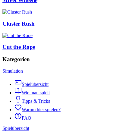
Street Wheelie
Cluster Rush
Cut the Rope
Kategorien
Simulation
Spielübersicht
Wie man spielt
Tipps & Tricks
Warum hier spielen?
FAQ
Spielübersicht