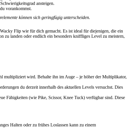
 Schwierigkeitsgrad ansteigen.
d du vorankommst.
erelemente können sich geringfügig unterscheiden.
acky Flip wie für dich gemacht. Es ist ideal für diejenigen, die ein
 zu landen oder endlich ein besonders kniffliges Level zu meistern,
l multipliziert wird. Behalte ihn im Auge – je höher der Multiplikator,
derungen du derzeit innerhalb des aktuellen Levels versuchst. Dies
ue Fähigkeiten (wie Pike, Scissor, Knee Tuck) verfügbar sind. Diese
anges Halten oder zu frühes Loslassen kann zu einem