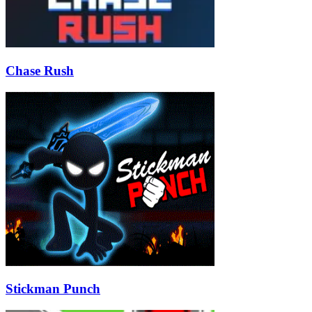
Chase Rush
Stickman Punch