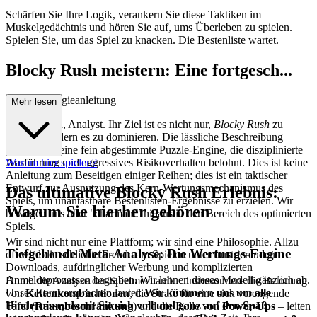
Schärfen Sie Ihre Logik, verankern Sie diese Taktiken im
Muskelgedächtnis und hören Sie auf, ums Überleben zu spielen.
Spielen Sie, um das Spiel zu knacken. Die Bestenliste wartet.
Blocky Rush meistern: Eine fortgesch...
rittene Strategieanleitung
Mehr lesen
Willkommen, Analyst. Ihr Ziel ist es nicht nur,
Blocky Rush
zu
spielen, sondern es zu dominieren. Die lässliche Beschreibung
verschleiert eine fein abgestimmte Puzzle-Engine, die disziplinierte
Ausführung und aggressives Risikoverhalten belohnt. Dies ist keine
Warum hier spielen?
Anleitung zum Beseitigen einiger Reihen; dies ist ein taktischer
Entwurf zur Ausnutzung des Kern-Wertungsmechanismus des
Das ultimative Blocky Rush Erlebnis:
Spiels, um unantastbare Bestenlisten-Ergebnisse zu erzielen. Wir
Warum Sie hierher gehören
bewegen uns über "charmant" hinaus in den Bereich des optimierten
Spiels.
Wir sind nicht nur eine Plattform; wir sind eine Philosophie. Allzu
Tiefgehende Meta-Analyse: Die Wertungs-Engine
oft wird die schlichte Freude am Spielen unter frustrierenden
Downloads, aufdringlicher Werbung und komplizierten
Anmeldeprozessen begraben. Wir lehnen dieses Modell gänzlich ab.
Durch die Analyse der Spielmechanik – insbesondere die Betonung
Unser Kernversprechen lautet:
Wir kümmern uns um alle
von
Kettenkombinationen
, die Strafe für eine sich verengende
Hindernisse, damit Sie sich voll und ganz auf den Spaß
Tafel (
Raumbeschränkung
) und die Rolle von
Power-Ups
– leiten