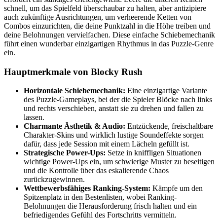
schnell, um das Spielfeld überschaubar zu halten, aber antizipiere
auch zukünftige Ausrichtungen, um verheerende Ketten von
Combos einzurichten, die deine Punktzahl in die Höhe treiben und
deine Belohnungen vervielfachen. Diese einfache Schiebemechanik
führt einen wunderbar einzigartigen Rhythmus in das Puzzle-Genre
ein.
Hauptmerkmale von Blocky Rush
Horizontale Schiebemechanik:
Eine einzigartige Variante
des Puzzle-Gameplays, bei der die Spieler Blöcke nach links
und rechts verschieben, anstatt sie zu drehen und fallen zu
lassen.
Charmante Ästhetik & Audio:
Entzückende, freischaltbare
Charakter-Skins und wirklich lustige Soundeffekte sorgen
dafür, dass jede Session mit einem Lächeln gefüllt ist.
Strategische Power-Ups:
Setze in kniffligen Situationen
wichtige Power-Ups ein, um schwierige Muster zu beseitigen
und die Kontrolle über das eskalierende Chaos
zurückzugewinnen.
Wettbewerbsfähiges Ranking-System:
Kämpfe um den
Spitzenplatz in den Bestenlisten, wobei Ranking-
Belohnungen die Herausforderung frisch halten und ein
befriedigendes Gefühl des Fortschritts vermitteln.