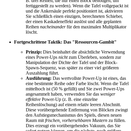
B. drei Reihen, die nur einen Block benötigen, um
fertiggestellt zu werden). Wenn die Tafel vollgepackt ist
und die Ankersäule perfekt positioniert ist, aktivieren
Sie schließlich einen einzigen, berechneten Schieber,
der einen Kaskadeneffekt auslöst und alle geplanten
Reihen
nacheinander
für den maximalen Multiplikator
löscht.
Fortgeschrittene Taktik: Das "Ressourcen-Gambit"
Prinzip:
Dies beinhaltet die absichtliche Verwendung
eines Power-Ups
nicht
zum Überleben, sondern zur
Manipulation der Dichte der Tafel und der Block-
Spawn-Sequenz, was später zu einer viel größeren
Auszahlung führt.
Ausführung:
Das wertvollste Power-Up ist eines, das
eine bestimmte Reihe oder Farbe löscht. Wenn die Tafel
mittelhoch ist (50 % gefüllt) und Sie zwei Power-Ups
angesammelt haben, verwenden Sie das
weniger
effektive
Power-Up (z. B. eine einzelne
Reihenlöschung) auf einem relativ leeren Abschnitt.
Diese vorübergehende Entfernung von Blöcken zwingt
den Aufstiegsmechanismus des Spiels, diesen neuen
Raum mit
frischen, vorhersehbaren Mustern
zu füllen.
Dies erzeugt ein vorübergehendes Vakuum, das Sie
sofort nutzen können, um die nächste, noch größere