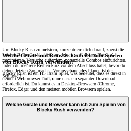
Um Blocky Rush zu meistern, konzentriere dich darauf, zuerst die
unteren Reihen zu löschen, um deinen verfügbaren Platz zu
Welche Geräte und Browser kann ich zum Spielen
maximieren. Versuche außerdem, potenzielle Combos einzurichten,
von Blocky Rush verwenden?
indem du mehrere Reihen kurz vor dem Abschluss hältst, bevor du
deinen letzten Zug machst. Vorausschauendes Planen ist der
Blocky Rush ist ein H5-Ifram-Spiel, was bedeutet, dass es direkt in
Schlüssel!
deinem Webbrowser läuft, ohne dass ein separater Download
erforderlich ist. Du kannst es in Desktop-Browsern (Chrome,
Firefox, Edge) und den meisten mobilen Browsern spielen.
Welche Geräte und Browser kann ich zum Spielen von
Blocky Rush verwenden?