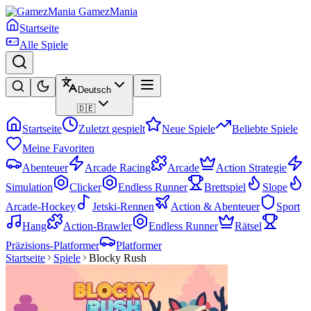
GamezMania
Startseite
Alle Spiele
Deutsch
🇩🇪
Startseite
Zuletzt gespielt
Neue Spiele
Beliebte Spiele
Meine Favoriten
Abenteuer
Arcade Racing
Arcade
Action Strategie
Simulation
Clicker
Endless Runner
Brettspiel
Slope
Arcade-Hockey
Jetski-Rennen
Action & Abenteuer
Sport
Hang
Action-Brawler
Endless Runner
Rätsel
Präzisions-Platformer
Platformer
Startseite
Spiele
Blocky Rush