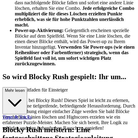
dass nachfolgende Blöcke fallen und sofort eine andere Linie
löschen, erhalten Sie eine Combo.
Jede erfolgreiche Combo
multipliziert die für dieses Löschen erzielten Punkte
erheblich, was sie für hohe Punktzahlen unerlässlich
macht.
Power-up-Aktivierung:
Gelegentlich erscheinen spezielle
Blöcke auf dem Spielfeld. Wenn Sie eine Linie löschen, die
einen dieser Blöcke enthält, wird das Power-up zu Ihrem
Inventar hinzugefügt.
Verwenden Sie Power-ups (wie einen
Reihenlöser oder Farbentferner) strategisch, wenn das
Spielfeld fast voll ist, um sofort wichtigen Platz
zurückzugewinnen.
So wird Blocky Rush gespielt: Ihr um...
fassender Leitfaden für Einsteiger
Mehr lesen
Willkommen bei Blocky Rush! Dieses Spiel ist leicht zu erlernen,
bietet aber eine tiefgreifende, befriedigende Herausforderung. Durch
die Beherrschung einiger einfacher Züge werden Sie bald Blöcke
verschieben, Linien löschen und Highscores erzielen wie ein
Tipps & Tricks
erfahrener Puzzle-Meister. Machen Sie sich bereit, Ihre Logik zu
schärfen und den farbenfrohen Rausch zu genießen!
Blocky Rush meistern: Eine