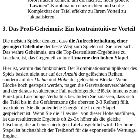
"Lawinen"-Kombination einzurichten und so die
Komplexität der Tafel effektiv zu Ihrem Vorteil zu
"aktualisieren".
3. Das Profi-Geheimnis: Ein kontraintuitiver Vorteil
Die meisten Spieler denken, dass
die Aufrechterhaltung einer
geringen Tafelhöhe
der beste Weg zum Spielen ist. Sie irren sich.
Das wahre Geheimnis, um die Top-Bestenlisten-Ergebnisse zu
knacken, ist, das Gegenteil zu tun:
Umarme den hohen Stapel
.
Hier ist, warum das funktioniert: Der Kombinationsmultiplikator des
Spiels basiert nicht nur auf der
Anzahl
der gelöschten Reihen,
sondern auf der
Dichte
und
Höhe
der gelöschten Blöcke. Wenn
Blöcke hoch gestapelt werden, tragen die Gravitationsverschiebung
und der daraus resultierende Fall nachfolgender Blöcke immens zum
Punkt-pro-Löschungs-Verhältnis bei. Indem Sie zulassen, dass sich
die Tafel bis in die Gefahrenzone (die obersten 2-3 Reihen) füllt,
maximieren Sie die potentielle Energie, die in dem Stapel
gespeichert ist. Wenn Sie die "Lawine" von dieser Höhe ausführen,
ist das resultierende Ergebnis oft 2x-3x höher als die gleiche
Löschung, die auf einer niedrigen Tafel ausgeführt wird. Der hohe
Stapel ist buchstäblich der Treibstoff für die exponentielle Wertungs-
Engine.