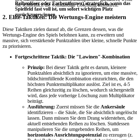
Reihenlöser oder Farbentferner) strategisch, wenn das
Sie schließlich die vollständige Löschung ausführen.
Spielfeld fast voll ist, um sofort wichtigen Platz
zurückzugewinnen.
2. Elite-Taktiken: Die Wertungs-Engine meistern
Diese Taktiken zielen darauf ab, die Grenzen dessen, was die
Wertungs-Engine des Spiels belohnen kann, zu erweitern und
massive, sich verstärkende Punktzahlen über kleine, schnelle Punkte
zu priorisieren.
Fortgeschrittene Taktik: Die "Lawinen"-Kombination
Prinzip:
Bei dieser Taktik geht es darum, kleinere
Punktzahlen absichtlich zu ignorieren, um eine massive,
bildschirmfüllende Kombination einzurichten, die den
höchsten Punktemultiplikator auslöst. Ziel ist es, 4-5
Reihen gleichzeitig zu löschen, wodurch sichergestellt
wird, dass jede vorherige Löschung zum Multiplikator
beiträgt.
Ausführung:
Zuerst müssen Sie die
Ankersäule
identifizieren – die Säule, die Sie absichtlich ungelöscht
lassen. Dann müssen Sie dem Drang widerstehen, die
aktuell entstehenden Reihen zu löschen. Stattdessen
manipulieren Sie die umgebenden Reihen, um
horizontales Ausrichtungspotenzial
zu erzeugen (z.