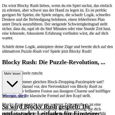
Du wirst Blocky Rush lieben, wenn du ein Spiel suchst, das einfach
zu erlernen, aber schwer aus der Hand zu legen ist. Es ist perfekt
geeignet für Spieler, die Spiele mögen, die scharfe Logik, schnelles
Denken und die Befriedigung belohnen, einen fehlerfreien Plan
unter Druck auszuführen. Der steigende Schwierigkeitsgrad stellt
sicher, dass du, egal ob du fünf Minuten oder eine Stunde Zeit hast,
eine lohnende, fokussierte Erfahrung vorfinden wirst, die auf dich
wartet.
Schärfe deine Logik, antizipiere deine Züge und bereite dich auf den
ultimativen Puzzle-Rush vor! Spiele jetzt Blocky Rush!
Blocky Rush: Die Puzzle-Revolution, ...
die in deine Seele rutscht
Mehr lesen
Hast du die immer gleichen Block-Dropping-Puzzlespiele satt?
Bereite dich darauf vor, den Nervenkitzel von
Blocky Rush
zu
erleben, einer brillanten Fusion aus lässigem Charme und kniffliger
Strategie, die die klassische Formel auf den Kopf stellt.
Wie man spielt
Blocky Rush ist nicht nur ein weiterer Zeitvertreib; es ist eine
So wird Blocky Rush gespielt: Ihr
lebendige, zum Lachen anregende Herausforderung, die dich
umfassender Leitfaden für Einsteiger
einlädt, die Kunst der horizontalen Ausrichtung zu meistern. Mit