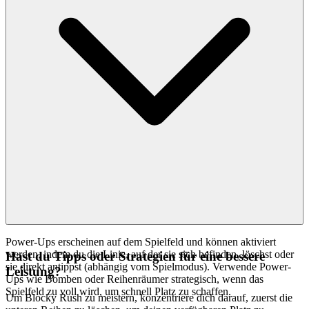
Power-Ups erscheinen auf dem Spielfeld und können aktiviert
werden, indem du die Linie, auf der sie sich befinden, löschst oder
Hast du Tipps oder Strategien für eine bessere
sie direkt antippst (abhängig vom Spielmodus). Verwende Power-
Leistung?
Ups wie Bomben oder Reihenräumer strategisch, wenn das
Spielfeld zu voll wird, um schnell Platz zu schaffen.
Um Blocky Rush zu meistern, konzentriere dich darauf, zuerst die