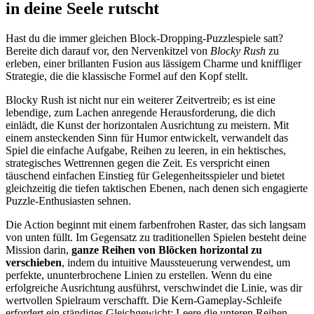
in deine Seele rutscht
Hast du die immer gleichen Block-Dropping-Puzzlespiele satt?
Bereite dich darauf vor, den Nervenkitzel von
Blocky Rush
zu
erleben, einer brillanten Fusion aus lässigem Charme und kniffliger
Strategie, die die klassische Formel auf den Kopf stellt.
Blocky Rush ist nicht nur ein weiterer Zeitvertreib; es ist eine
lebendige, zum Lachen anregende Herausforderung, die dich
einlädt, die Kunst der horizontalen Ausrichtung zu meistern. Mit
einem ansteckenden Sinn für Humor entwickelt, verwandelt das
Spiel die einfache Aufgabe, Reihen zu leeren, in ein hektisches,
strategisches Wettrennen gegen die Zeit. Es verspricht einen
täuschend einfachen Einstieg für Gelegenheitsspieler und bietet
gleichzeitig die tiefen taktischen Ebenen, nach denen sich engagierte
Puzzle-Enthusiasten sehnen.
Die Action beginnt mit einem farbenfrohen Raster, das sich langsam
von unten füllt. Im Gegensatz zu traditionellen Spielen besteht deine
Mission darin,
ganze Reihen von Blöcken horizontal zu
verschieben
, indem du intuitive Maussteuerung verwendest, um
perfekte, ununterbrochene Linien zu erstellen. Wenn du eine
erfolgreiche Ausrichtung ausführst, verschwindet die Linie, was dir
wertvollen Spielraum verschafft. Die Kern-Gameplay-Schleife
erfordert ein ständiges Gleichgewicht: Leere die unteren Reihen