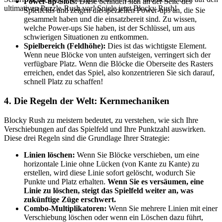
Power-up-Slots:
Diese befinden sich an der Seite des
ultimativen Puzzle-Rush vor! Spiele jetzt Blocky Rush!
Spielfelds und zeigen die speziellen Power-ups an, die Sie
gesammelt haben und die einsatzbereit sind. Zu wissen,
welche Power-ups Sie haben, ist der Schlüssel, um aus
schwierigen Situationen zu entkommen.
Spielbereich (Feldhöhe):
Dies ist das wichtigste Element.
Wenn neue Blöcke von unten aufsteigen, verringert sich der
verfügbare Platz. Wenn die Blöcke die Oberseite des Rasters
erreichen, endet das Spiel, also konzentrieren Sie sich darauf,
schnell Platz zu schaffen!
4. Die Regeln der Welt: Kernmechaniken
Blocky Rush zu meistern bedeutet, zu verstehen, wie sich Ihre
Verschiebungen auf das Spielfeld und Ihre Punktzahl auswirken.
Diese drei Regeln sind die Grundlage Ihrer Strategie:
Linien löschen:
Wenn Sie Blöcke verschieben, um eine
horizontale Linie ohne Lücken (von Kante zu Kante) zu
erstellen, wird diese Linie sofort gelöscht, wodurch Sie
Punkte und Platz erhalten.
Wenn Sie es versäumen, eine
Linie zu löschen, steigt das Spielfeld weiter an, was
zukünftige Züge erschwert.
Combo-Multiplikatoren:
Wenn Sie mehrere Linien mit einer
Verschiebung löschen oder wenn ein Löschen dazu führt,