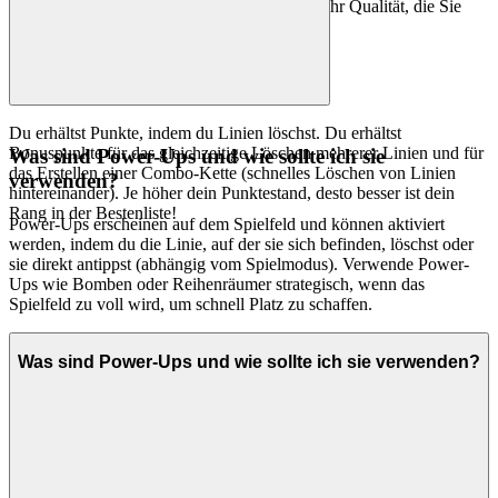
kuratorisches Versprechen: weniger Lärm, mehr Qualität, die Sie
verdienen.
Du erhältst Punkte, indem du Linien löschst. Du erhältst
Bonuspunkte für das gleichzeitige Löschen mehrerer Linien und für
Was sind Power-Ups und wie sollte ich sie
das Erstellen einer Combo-Kette (schnelles Löschen von Linien
verwenden?
hintereinander). Je höher dein Punktestand, desto besser ist dein
Rang in der Bestenliste!
Power-Ups erscheinen auf dem Spielfeld und können aktiviert
werden, indem du die Linie, auf der sie sich befinden, löschst oder
sie direkt antippst (abhängig vom Spielmodus). Verwende Power-
Ups wie Bomben oder Reihenräumer strategisch, wenn das
Spielfeld zu voll wird, um schnell Platz zu schaffen.
Was sind Power-Ups und wie sollte ich sie verwenden?