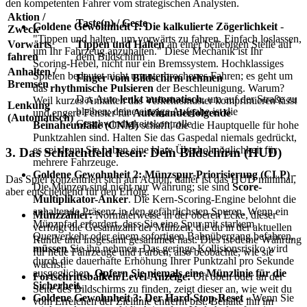
den kompetenten Fahrer vom strategischen Analysten.
Aktion /
Taste(n) / Geste
Goldene Gewohnheit 1: Die kalkulierte Zögerlichkeit
-
Zweck
"Tippen und halten, um vorwärts zu fahren. Einfach loslassen,
Vorwärts
Tippen und Halten
an einer beliebigen Stelle auf
um Ihr Fahrzeug anzuhalten." Diese Mechanik ist Ihr
fahren
dem Bildschirm
Scoring-Hebel, nicht nur ein Bremssystem. Hochklassiges
Anhalten /
Spielen bedeutet nicht ununterbrochenes Fahren; es geht um
Finger vom Bildschirm nehmen
Bremsen
das
rhythmische Pulsieren
der Beschleunigung. Warum?
Das Auto
lenkt automatisch
, um auf der Straße zu
Weil kurzes Anhalten das Verkehrsmuster komprimieren lässt
Lenkung
bleiben; deine einzige Aufgabe ist die
und engere Fenster für
Aufeinanderfolgende
(Automatisch)
Geschwindigkeitskontrolle
Beinaheunfälle (CNM)
schafft, die die Hauptquelle für hohe
Punktzahlen sind. Halten Sie das Gaspedal niemals gedrückt,
es sei denn, Sie haben eine klare Überholmöglichkeit für
3. Das Schlachtfeld lesen: Dein Bildschirm (HUD)
mehrere Fahrzeuge.
Goldene Gewohnheit 2: Münzspur-Priorisierung (CLP)
-
Das Spiel konzentriert sich auf Action, daher ist das HUD minimal,
Die Münzen sind nicht nur Währung; sie sind
Score-
aber entscheidend für den Erfolg.
Multiplikator-Anker
. Die Kern-Scoring-Engine belohnt die
anhaltende Präsenz in den gefährlichsten Spuren. Wenn ein
Münzzähler:
Normalerweise in der oberen Ecke, dieser
Münzpfad erfordert, dass Sie eine Spur mit starkem
verfolgt die Gesamtzahl der Münzen, die du in der aktuellen
Querverkehr oder einem sofortigen Bahnübergang befahren,
Runde und insgesamt gesammelt hast. Dies ist deine Währung
müssen
Sie ihn nehmen. Das geringe Kollisionsrisiko wird
für neue Fahrzeuge und Farben, also beobachte, wie sie
durch die dauerhafte Erhöhung Ihrer Punktzahl pro Sekunde
wächst!
ausgeglichen.
Opfern Sie niemals eine Münzlinie für die
Fortschrittsbalken/Level-Anzeige:
Oft oben oder an der
Sicherheit.
Seite des Bildschirms zu finden, zeigt dieser an, wie weit du
Goldene Gewohnheit 3: Der Hard-Stop-Reset
- Wenn Sie
vom Erreichen der Ziellinie entfernt bist. Behalte ihn im