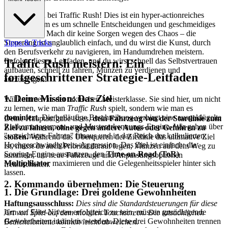
Willkommen bei Traffic Rush! Dies ist ein hyper-actionreiches
Spiel, bei dem es um schnelle Entscheidungen und geschmeidiges
Fahren geht. Mach dir keine Sorgen wegen des Chaos – die
Steuerung ist unglaublich einfach, und du wirst die Kunst, durch
Tipps & Tricks
den Berufsverkehr zu navigieren, im Handumdrehen meistern.
Befolge diesen Leitfaden, und du wirst schnell das Selbstvertrauen
Traffic Rush meistern: Ein
aufbauen, schnell zu fahren, Münzen zu verdienen und
fortgeschrittener Strategie-Leitfaden
aufzusteigen!
1. Deine Mission: Das Ziel
Willkommen in der taktischen Meisterklasse. Sie sind hier, um nicht
zu lernen, wie man
Traffic Rush
spielt, sondern wie man es
dominiert
. Die beiläufige Beschreibung verbirgt eine ausgeklügelte
Deine Hauptaufgabe ist es,
dein Fahrzeug von der Startlinie zum
Risikomanagement- und Mustererkennungs-Engine. Wir gehen über
Ziel zu fahren, ohne gegen andere Autos oder Gefahren zu
"vorsichtiges Fahren" hinaus und in das Reich der kalkulierten,
stoßen.
Während das Überqueren der Ziellinie das ultimative Ziel
Hochgeschwindigkeits-Aggression. Das Ziel ist einfach: die
ist, musst du auch Priorität darauf legen, Münzen auf dem Weg zu
Scoring-Engine ausnutzen, den
Time-on-Road (ToR)
sammeln, um neue Fahrzeuge und Anpassungsoptionen
Multiplikator
maximieren und die Gelegenheitsspieler hinter sich
freizuschalten.
lassen.
2. Kommando übernehmen: Die Steuerung
1. Die Grundlage: Drei goldene Gewohnheiten
Haftungsausschluss:
Dies sind die Standardsteuerungen für diese
Um auf Elite-Niveau erfolgreich zu sein, müssen grundlegende
Art von Spiel auf dem mobilen Touchscreen. Die tatsächlichen
Gewohnheiten instinktiv werden. Diese drei Gewohnheiten trennen
Bedienelemente können leicht abweichen.