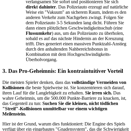
verlangsamen Sie sofort und positionieren Sie sich
direkt dahinter
. Das Polizeiauto erzeugt auf natürliche
Weise ein "Vakuum" an sicherem Raum, indem es den
anderen Verkehr zum Nachgeben zwingt. Folgen Sie
dem Polizeiauto 3-5 Sekunden lang dicht. Führen Sie
dann einen plötzlichen Geschwindigkeitsschub (eine
Flussumkehr
) aus, um das Polizeiauto zu überholen,
sobald es auf das nächste Hindernis an der Kreuzung
trifft. Dies generiert einen massiven Punktzahl-Anstieg
durch den anhaltenden Nahbereichsbonus in
Kombination mit dem Hochgeschwindigkeits-
Überholvorgang.
3. Das Pro-Geheimnis: Ein kontraintuitiver Vorteil
Die meisten Spieler denken, dass das
vollständige Vermeiden von
Kollisionen
die beste Spielweise ist. Sie konzentrieren sich darauf,
ihren Lauf für die Langlebigkeit zu erhalten.
Sie irren sich.
Das
wahre Geheimnis, um die 500.000 Punkte-Barriere zu knacken, ist,
das Gegenteil zu tun:
Suchen Sie die kleinen, nicht tödlichen
"Streif"-Kollisionen unmittelbar vor einem wichtigen
Meilenstein.
Hier ist der Grund, warum dies funktioniert: Die Engine des Spiels
verfügt über ein eingebautes "Gnadensystem", das die Schwierigkeit