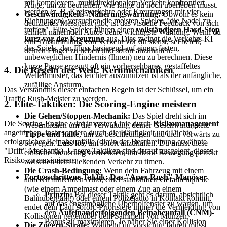
mit komplexem, multidirektionalem Verkehr konfrontiert
Auge, um zu beurteilen, wie lange du noch überleben musst.
werden (z. B. Kreisverkehre oder Kreuzungen mit vier
Geschwindigkeits-/Näherungswarnung:
Obwohl es kein
Richtungen), versuchen die meisten Spieler, "die Nadel zu
dediziertes Messgerät gibt, ist das visuelle Feedback von sich
treffen". Elite-Spieler führen einen
vollständigen Hard-Stop
schnell nähernden Autos deine wichtigste Warnung. Wenn du
kurz vor der Kreuzung
aus. Dies zwingt die Verkehrs-KI
eine Ansammlung von Verkehr vor dir siehst, sei bereit,
des Spiels, den Fluss basierend auf einem festen,
deinen Finger zu heben und sofort anzuhalten.
unbeweglichen Hindernis (Ihnen) neu zu berechnen. Diese
kurze Pause erzeugt oft ein vorhersehbares, gestaffeltes
4. Die Regeln der Welt: Kernmechaniken
Wellenmuster, das leichter auszunutzen ist als der anfängliche,
zufällige Ansturm.
Das Verständnis dieser einfachen Regeln ist der Schlüssel, um ein
Traffic Rush-Meister zu werden.
2. Elite-Taktiken: Die Scoring-Engine meistern
Die Gehen/Stoppen-Mechanik:
Das Spiel dreht sich im
Die Scoring-Engine wird in erster Linie durch
Risikomanagement
Wesentlichen um die Verwaltung deiner Geschwindigkeit.
angetrieben, insbesondere durch die Häufigkeit und Dichte
Tippe und halte
, um zu beschleunigen und dich vorwärts zu
erfolgreicher Beinaheunfälle (die in der Beschreibung erwähnte
bewegen.
Lass los
, um sofort anzuhalten. Du musst diese
"Drift"-Mechanik). Unsere Taktiken sind darauf ausgelegt, dieses
einfache Steuerung verwenden, um deine Bewegung perfekt
Risiko zu maximieren.
zwischen dem fließenden Verkehr zu timen.
Die Crash-Bedingung:
Wenn dein Fahrzeug mit einem
Fortgeschrittene Taktik: Das "Apex Rush"-Manöver
anderen fahrenden Auto, einer stationären Gefahrenquelle
(wie einem Ampelmast oder einem Zug an einem
Prinzip:
Bei dieser Taktik geht es darum, absichtlich
Bahnübergang) oder einem Polizeiauto in Kontakt kommt,
auf das engstmögliche Überholfenster zu warten, um
endet dein Lauf sofort. Priorisiere immer die Vermeidung von
den
Aufeinanderfolgenden Beinaheunfall (CNM)
-
Kollisionen gegenüber dem Sammeln von Münzen.
Bonus zu maximieren. Je näher Sie einer Kollision
Die Zögern-Strafe:
Während du vorsichtig fahren musst,