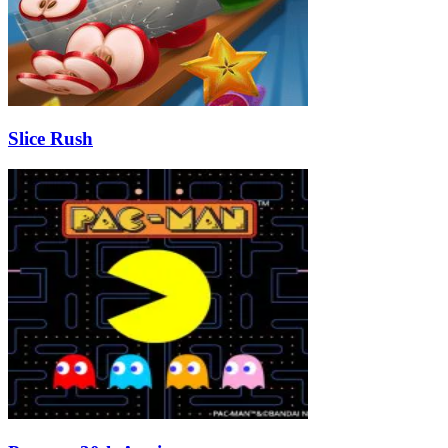
Slice Rush