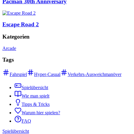
Pacman 30th Anniversary
Escape Road 2
Kategorien
Arcade
Tags
Fahrspiel
Hyper-Casual
Verkehrs-Ausweichmanöver
Spielübersicht
Wie man spielt
Tipps & Tricks
Warum hier spielen?
FAQ
Spielübersicht