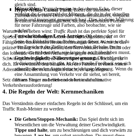
gleich sind.
Münzzähler:
Normalerweise in der oberen Ecke, dieser
Hyper-Action Casual Thrill:
Bietet die intensive
verfolgt die Gesamtzahl der Münzen, die du in der aktuellen
Zufriedenheit eines Drifts oder Straßenrennfahrers, verpackt
Runde und insgesamt gesammelt hast. Dies ist deine Währung
in einem sofort zugänglichen, süchtig machenden Format.
für neue Fahrzeuge und Farben, also beobachte, wie sie
wächst!
Warum du es lieben wirst:
Traffic Rush
ist das perfekte Spiel für
Fortschrittsbalken/Level-Anzeige:
Oft oben oder an der
Spieler, die von sofortiger Action und befriedigenden, auf
Seite des Bildschirms zu finden, zeigt dieser an, wie weit du
Fähigkeiten basierenden Herausforderungen leben. Wenn du das
vom Erreichen der Ziellinie entfernt bist. Behalte ihn im
präzise Timing von Parkspielen, den Nervenkitzel eines Drifts oder
Auge, um zu beurteilen, wie lange du noch überleben musst.
das lohnende Gefühl des Aufsteigens gegen eskalierende
Geschwindigkeits-/Näherungswarnung:
Obwohl es kein
Schwierigkeiten genießt, ist dieses Spiel genau das Richtige für
dediziertes Messgerät gibt, ist das visuelle Feedback von sich
dich. Es verwandelt den banalen Akt des Fahrens in einen reinen
schnell nähernden Autos deine wichtigste Warnung. Wenn du
Adrenalinstoß, der es unmöglich macht, es wegzulegen.
eine Ansammlung von Verkehr vor dir siehst, sei bereit,
Setz dich ans Steuer und erlebe noch heute die ultimative
deinen Finger zu heben und sofort anzuhalten.
Verkehrsherausforderung!
4. Die Regeln der Welt: Kernmechaniken
Das Verständnis dieser einfachen Regeln ist der Schlüssel, um ein
Traffic Rush-Meister zu werden.
Die Gehen/Stoppen-Mechanik:
Das Spiel dreht sich im
Wesentlichen um die Verwaltung deiner Geschwindigkeit.
Tippe und halte
, um zu beschleunigen und dich vorwärts zu
bewegen.
Lass los
, um sofort anzuhalten. Du musst diese