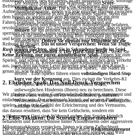
emotionale Vorteil, den wir bieten, ist der ultimative Luxus: sofortige
Die Münzen sind nicht nur Währung; sie sind
Score-
Befriedigung ohne Schuldgefühle. Wir respektieren Ihre begrenzte
Multiplikator-Anker
. Die Kern-Scoring-Engine belohnt die
Aufmerksamkeitsspanne, indem wir jede einzelne Barriere zwischen
anhaltende Präsenz in den gefährlichsten Spuren. Wenn ein
dem Impuls zu spielen und dem Moment, in dem Sie mit dem
Münzpfad erfordert, dass Sie eine Spur mit starkem
Fahren beginnen, beseitigen. Unsere Plattform basiert auf
Querverkehr oder einem sofortigen Bahnübergang befahren,
revolutionärer, leichter H5-Technologie, was bedeutet, dass es keine
müssen
Sie ihn nehmen. Das geringe Kollisionsrisiko wird
sperrigen Downloads, keine verwirrenden Installationsassistenten
durch die dauerhafte Erhöhung Ihrer Punktzahl pro Sekunde
und keine systemverstopfenden Patches zu verwalten gibt. Diese
ausgeglichen.
Opfern Sie niemals eine Münzlinie für die
Reibung ist obsolet.
Das ist unser Versprechen: Wenn Sie
Traffic
Sicherheit.
Rush
spielen möchten, sind Sie in Sekundenschnelle im Spiel.
Goldene Gewohnheit 3: Der Hard-Stop-Reset
- Wenn Sie
Keine Reibung, nur purer, unmittelbarer Spaß.
Tippen Sie zum
mit komplexem, multidirektionalem Verkehr konfrontiert
Spielen, und schon sind Sie auf dem Asphalt, weichen dem Verkehr
werden (z. B. Kreisverkehre oder Kreuzungen mit vier
aus, jagen dem nächsten Level hinterher und spüren den Rausch –
Richtungen), versuchen die meisten Spieler, "die Nadel zu
genau so, wie es sein soll.
treffen". Elite-Spieler führen einen
vollständigen Hard-Stop
kurz vor der Kreuzung
aus. Dies zwingt die Verkehrs-KI
2. Ehrlicher Spaß: Das Null-Druck-Versprechen
des Spiels, den Fluss basierend auf einem festen,
unbeweglichen Hindernis (Ihnen) neu zu berechnen. Diese
Wir glauben, dass wahre Gastfreundschaft bedeutet, transparent und
kurze Pause erzeugt oft ein vorhersehbares, gestaffeltes
einladend zu sein. Der emotionale Vorteil, auf unserer Plattform zu
Wellenmuster, das leichter auszunutzen ist als der anfängliche,
spielen, ist das tiefe Gefühl der Erleichterung und des Vertrauens,
zufällige Ansturm.
das daraus resultiert, dass Sie kein Geldschein, sondern ein
willkommener Gast sind. Während andere ihre Spieler kleinlich
2. Elite-Taktiken: Die Scoring-Engine meistern
behandeln und Kernerlebnisse hinter Abonnements oder aggressiven
Mikrotransaktionen verstecken, bieten wir einen Zufluchtsort.
Die Scoring-Engine wird in erster Linie durch
Risikomanagement
Unsere Plattform ist kostenlos zugänglich und spielbar und wird
angetrieben, insbesondere durch die Häufigkeit und Dichte