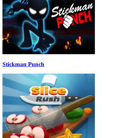
Stickman Punch