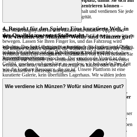
ist. Wir bauen den sicheren, fairen Spielplatz, damit Sie sich auf
den Aufbau Ihres Vermächtnisses konzentrieren können
–
navigieren Sie durch den tückischen Asphalt und verdienen Sie jede
Münze und jedes neue Fahrzeug mit Integrität.
4. Respekt für den Spieler: Eine kuratierte Welt, in
Das Steuerungssystem ist sehr einfach und intuitiv! Tippen und
der Qualität an erster Stelle steht
halten Sie einfach auf dem Bildschirm, um Ihr Fahrzeug vorwärts zu
Wie verdiene ich Münzen? Wofür sind Münzen gut?
bewegen. Lassen Sie Ihren Finger los, und das Fahrzeug wird
anhalten. Das Spiel übernimmt automatisch das Lenken und Driften,
Wir erkennen und würdigen Ihre Intelligenz. Sie haben keine Zeit,
Sie können Münzen sammeln, die während der Fahrt auf der Straße
sodass Sie sich nur auf das Beschleunigen und Bremsen
in einem Sumpf aus wenig aufwändigen Klonen und fehlerhaften
verstreut sind. Das erfolgreiche Abschließen von Levels belohnt Sie
konzentrieren müssen.
Anwendungen herumzustochern. Der emotionale Vorteil ist das
ebenfalls mit Münzen. Die verdienten Münzen können verwendet
Gefühl, gesehen und geschätzt zu werden; wir behandeln Ihre Zeit
werden, um neue, schnellere Fahrzeuge zu kaufen oder die Farbe
wie die kostbare Ressource, die sie ist. Unsere Plattform ist eine
Ihres aktuellen Fahrzeugs anzupassen.
kuratierte Galerie, kein überfülltes Lagerhaus. Wir wählen jeden
Titel von Hand aus und stellen sicher, dass er unseren strengen
Qualitäts-, Leistungs- und Spaßstandards entspricht. Unsere
Wie verdiene ich Münzen? Wofür sind Münzen gut?
Oberfläche ist sauber, schnell und unaufdringlich – so konzipiert,
dass sie Ihnen nicht im Weg steht und das Spiel glänzen lässt.
Hier
finden Sie keine Tausenden von geklonten Spielen. Wir
präsentieren
Traffic Rush
, weil wir glauben, dass es ein
außergewöhnliches Spiel ist, das Ihre Zeit wert ist.
Das ist unser
kuratorisches Versprechen: weniger Lärm, mehr Qualität, die Sie
verdienen. Wir bringen Ihnen das Beste, damit Sie Ihr Bestes geben
können. Erleben Sie
Traffic Rush
so, wie es gespielt werden soll.