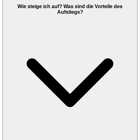
Wie steige ich auf? Was sind die Vorteile des
Aufstiegs?