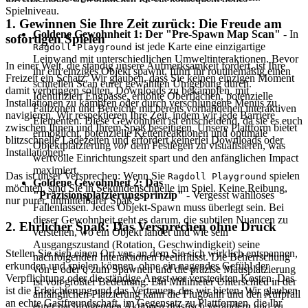
Spielniveau.
1. Gewinnen Sie Ihre Zeit zurück: Die Freude am
Goldene Gewohnheit 1: Der "Pre-Spawn Map Scan"
- In
sofortigen Spielen
ist jede Karte eine einzigartige
Ragdoll Playground
Leinwand mit unterschiedlichen Umweltinteraktionen. Bevor
In einer Welt, die ständig unsere Aufmerksamkeit fordert, ist Ihre
ihr ein einziges Objekt spawnt, führt ihr routinemäßig einen
Freizeit ein Schatz. Wir glauben, dass Sie keinen einzigen Moment
schnellen Scan eurer gewählten Umgebung durch.
damit verbringen sollten, Downloads zu bekämpfen, mit
Identifiziert Engpässe, erhöhte Oberflächen, potenzielle
Installationen zu kämpfen oder durch verschlungene Menüs zu
Fallzonen und Bereiche mit bereits vorhandenen interaktiven
navigieren. Wir respektieren Ihre Zeit, indem wir jede Barriere
Elementen. Diese Gewohnheit ist entscheidend, da sie es euch
zwischen Ihnen und Ihrem Spaß beseitigen. Unsere Plattform bietet
ermöglicht, potenzielle Kettenreaktionen und optimale
blitzschnelle Ladezeiten und erfordert keinerlei Downloads oder
Objektplatzierung
vor
dem Festlegen zu visualisieren, was
Installationen.
wertvolle Einrichtungszeit spart und den anfänglichen Impact
maximiert.
Das ist unser Versprechen: Wenn Sie
spielen
Ragdoll Playground
Goldene Gewohnheit 2: Das
möchten, sind Sie in Sekundenschnelle im Spiel. Keine Reibung,
"Präzisionsplatzierungsprinzip"
- Vergesst wahlloses
nur purer, unmittelbarer Spaß.
Fallenlassen. Jedes Objekt-Spawn muss überlegt sein. Bei
dieser Gewohnheit geht es darum, die subtilen Nuancen zu
2. Ehrlicher Spaß: Das Versprechen ohne Druck
verstehen, wo ein Objekt landet und wie sein
Ausgangszustand (Rotation, Geschwindigkeit) seine
Stellen Sie sich einen Ort vor, an dem Sie sich wirklich entspannen,
nachfolgenden Interaktionen beeinflusst. Die Beherrschung
erkunden und spielen können, ohne ein nagendes Gefühl der
von
oder
zum Spawnen und die präzise Mausplatzierung
E
Q
Verpflichtung oder die ständige Angst vor versteckten Kosten. Das
ist von größter Bedeutung. Ein Millimeter Unterschied in der
ist die Erleichterung und das Vertrauen, das wir bieten. Wir glauben
anfänglichen Platzierung kann die Flugbahn und den Aufprall
an echte Gastfreundschaft, im Gegensatz zu Plattformen, die Ihr
eurer nachfolgenden Aktionen drastisch verändern und zu