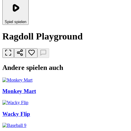
Spiel spielen
Ragdoll Playground
Andere spielen auch
Monkey Mart
Wacky Flip