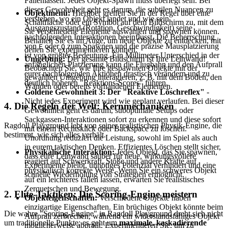
Fallenlassen. Jedes Objekt-Spawn muss überlegt sein. Bei
dieser Gewohnheit geht es darum, die subtilen Nuancen zu
Objektmenü:
Hierüber greifen Sie in der Regel über eine
verstehen, wo ein Objekt landet und wie sein
Schaltfläche oder ein Symbol auf dem Bildschirm zu, mit dem
Ausgangszustand (Rotation, Geschwindigkeit) seine
Sie verschiedene Elemente auswählen und spawnen können.
nachfolgenden Interaktionen beeinflusst. Die Beherrschung
Behalten Sie es im Auge, um neue Objekte zu entdecken, mit
von
oder
zum Spawnen und die präzise Mausplatzierung
E
Q
denen Sie experimentieren können.
ist von größter Bedeutung. Ein Millimeter Unterschied in der
Umgebung:
Der gesamte Bildschirm ist Ihre Leinwand!
anfänglichen Platzierung kann die Flugbahn und den Aufprall
Beobachten Sie, wie Ihre gespawnten Objekte mit der
eurer nachfolgenden Aktionen drastisch verändern und zu
gewählten Umgebung interagieren, z. B. mit dem Boden, den
deutlich höheren "Reaktions-Scores" führen.
Wänden oder bereits vorhandenen Elementen.
Goldene Gewohnheit 3: Der "Reaktive Löschreflex"
-
Nicht jedes Experiment wird wie geplant verlaufen. Bei dieser
4. Die Regeln der Welt: Kernmechaniken
Gewohnheit geht es darum, suboptimale Setups oder
Sackgassen-Interaktionen sofort zu erkennen und diese sofort
Ragdoll Playground lebt von seiner realistischen Physik-Engine, die
mit einem Rechtsklick oder Backspace zu löschen.
bestimmt, wie sich alles verhält.
Unordnung reduziert die Leistung, sowohl im Spiel als auch
in eurem taktischen Denken. Effizientes Löschen stellt sicher,
Physikalische Interaktion:
Jedes Objekt, das Sie spawnen,
dass eure Leinwand sauber für neue, wirkungsvollere
reagiert auf Schwerkraft, Stöße und andere Kräfte auf
Experimente bleibt, unnötiges Potenzial verhindert und eine
physikalisch korrekte Weise. Wenn Sie ein schweres Objekt
schnelle Wiederholung von Strategien ermöglicht.
auf ein leichteres fallen lassen, erwarten Sie realistisches
Zerquetschen und Bewegung.
2. Elite-Taktiken: Die Scoring-Engine meistern
Objekteigenschaften:
Verschiedene Objekte haben
einzigartige Eigenschaften. Ein brüchiges Objekt könnte beim
Die wahre "Scoring-Engine" in Ragdoll Playground dreht sich nicht
Aufprall zerbrechen, während ein widerstandsfähiges Objekt
um traditionelle Punkte; es geht um
maximale, kaskadierende
möglicherweise abprallt. Experimentieren Sie, um zu