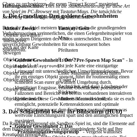
Chaos zu orchestrieren, die euren "Impact Score" maximiert.
Haftungsausschluss:
Dies ist die Standardsteuerung für diese Art
von Spiel im PC-Browser mit Tastatur/Maus. Die tatsächliche
1. Die Grundlage: Drei goldene Gewohnheiten
Steuerung kann sich geringfügig unterscheiden.
Bevor ihr das Spiel meistern könnt, müsst ihr die grundlegenden
Aktion / Zweck
Taste(n) / Geste
Verhaltensweisen verinnerlichen, die einen Gelegenheitsspieler von
Objekte auswählen /
Maus
einem wahren Dirigenten des Chaos unterscheiden. Dies sind
Interagieren
unverzichtbare Gewohnheiten für ein konsequent hohes
Sich auf der Karte
Spielniveau.
Pfeiltasten
bewegen
Objekt spawnen
E oder Q
Goldene Gewohnheit 1: Der "Pre-Spawn Map Scan"
- In
ist jede Karte eine einzigartige
Ragdoll Playground
Objekt aktivieren
F
Leinwand mit unterschiedlichen Umweltinteraktionen. Bevor
Objekte ziehen
Linke Maustaste gedrückt halten
ihr ein einziges Objekt spawnt, führt ihr routinemäßig einen
Objekte drehen
A oder D
schnellen Scan eurer gewählten Umgebung durch.
Rechtsklick und dann Löschen oder
Identifiziert Engpässe, erhöhte Oberflächen, potenzielle
Objekte löschen
Rücktaste
Fallzonen und Bereiche mit bereits vorhandenen interaktiven
Elementen. Diese Gewohnheit ist entscheidend, da sie es euch
Objektgröße ändern
Mittleres Mausrad scrollen
ermöglicht, potenzielle Kettenreaktionen und optimale
Objektplatzierung
vor
dem Festlegen zu visualisieren, was
3. Das Schlachtfeld lesen: Ihr Bildschirm (HUD)
wertvolle Einrichtungszeit spart und den anfänglichen Impact
maximiert.
Da Ragdoll Playground ein Sandbox-Spiel ist, sind die Elemente auf
Goldene Gewohnheit 2: Das
dem Bildschirm minimal, was eine ungehinderte Sicht auf Ihre
"Präzisionsplatzierungsprinzip"
- Vergesst wahlloses
Kreationen ermöglicht.