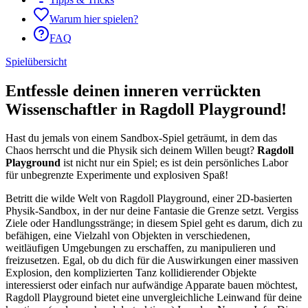
Warum hier spielen?
FAQ
Spielübersicht
Entfessle deinen inneren verrückten
Wissenschaftler in Ragdoll Playground!
Hast du jemals von einem Sandbox-Spiel geträumt, in dem das
Chaos herrscht und die Physik sich deinem Willen beugt?
Ragdoll
Playground
ist nicht nur ein Spiel; es ist dein persönliches Labor
für unbegrenzte Experimente und explosiven Spaß!
Betritt die wilde Welt von Ragdoll Playground, einer 2D-basierten
Physik-Sandbox, in der nur deine Fantasie die Grenze setzt. Vergiss
Ziele oder Handlungsstränge; in diesem Spiel geht es darum, dich zu
befähigen, eine Vielzahl von Objekten in verschiedenen,
weitläufigen Umgebungen zu erschaffen, zu manipulieren und
freizusetzen. Egal, ob du dich für die Auswirkungen einer massiven
Explosion, den komplizierten Tanz kollidierender Objekte
interessierst oder einfach nur aufwändige Apparate bauen möchtest,
Ragdoll Playground bietet eine unvergleichliche Leinwand für deine