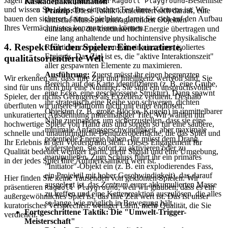
Jagen Sie den Spitzenplatz in der
-Bestenliste
Ragdoll Playground
Kaskadenakkumulation"
und wissen Sie, dass dies ein echter Test Ihres Könnens ist. Wir
Prinzip:
Diese Taktik konzentriert sich darauf, eine
bauen den sicheren, fairen Spielplatz, damit Sie sich auf den Aufbau
kritische Masse an interagierenden Objekten
Ihres Vermächtnisses konzentrieren können.
aufzubauen, die kontinuierlich Energie übertragen und
eine lang anhaltende und hochintensive physikalische
4. Respekt für den Spieler: Eine kuratierte,
Reaktion erzeugen, anstatt ein einzelnes, isoliertes
Ereignis. Das Ziel ist es, die "aktive Interaktionszeit"
qualitätsorientierte Welt
aller gespawnten Elemente zu maximieren.
Ausführung:
Zuerst müsst ihr einen begrenzten
Wir erkennen an, dass Ihre Zeit und Intelligenz wertvoll sind. Sie
Bereich auf der Karte identifizieren (z. B. eine Grube,
sind für uns nicht nur eine Nummer; Sie sind ein anspruchsvoller
eine Ecke, eine geschlossene Struktur). Dann spawnt
Spieler, der nichts Geringeres als Exzellenz verdient. Deshalb
ihr strategisch eine Reihe von schweren, dichten
überfluten wir unsere Plattform nicht mit einer endlosen,
Objekten (z. B. große Blöcke, Kugeln) in unmittelbarer
unkuratierten Ausdehnung mittelmäßiger Titel. Wir wählen nur
Nähe zueinander, um sicherzustellen, dass sie eine
hochwertige Spiele von Hand aus und sorgen so für eine saubere,
minimale Anfangsgeschwindigkeit, aber maximale
schnelle und unaufdringliche Benutzeroberfläche, die das Spiel und
potentielle Energie haben. Ihr müsst dem Drang
Ihr Erlebnis in den Vordergrund stellt. Dieses Engagement für
widerstehen, sie sofort zu aktivieren oder zu
Qualität bedeutet weniger Lärm, mehr Signal und eine Umgebung,
manipulieren. Zum Schluss führt ihr ein primäres
in der jedes Spiel Ihre Aufmerksamkeit wert ist.
"Initiator"-Objekt ein (z. B. ein explodierendes Fass,
ein Projektil mit hoher Geschwindigkeit), das darauf
Hier finden Sie keine Tausenden von geklonten Spielen. Wir
ausgelegt ist, das
Zentrum
eurer akkumulierten Masse
präsentieren
, weil wir glauben, dass es ein
Ragdoll Playground
zu treffen und eine Kettenreaktion auszulösen, die alles
außergewöhnliches Spiel ist, das Ihre Zeit wert ist. Das ist unser
so lange wie möglich in Bewegung hält.
kuratorisches Versprechen: weniger Lärm, mehr Qualität, die Sie
Fortgeschrittene Taktik: Die "Umwelt-Trigger-
verdienen.
Meisterschaft"