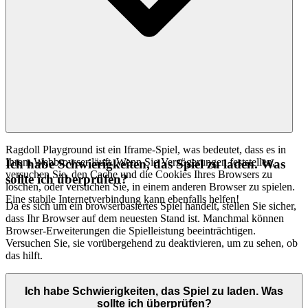
Ragdoll Playground ist ein Iframe-Spiel, was bedeutet, dass es in
Ihrem Webbrowser läuft. Wenn Sie Verzögerungen feststellen,
Ich habe Schwierigkeiten, das Spiel zu laden. Was
versuchen Sie, den Cache und die Cookies Ihres Browsers zu
sollte ich überprüfen?
löschen, oder versuchen Sie, in einem anderen Browser zu spielen.
Eine stabile Internetverbindung kann ebenfalls helfen!
Da es sich um ein browserbasiertes Spiel handelt, stellen Sie sicher,
dass Ihr Browser auf dem neuesten Stand ist. Manchmal können
Browser-Erweiterungen die Spielleistung beeinträchtigen.
Versuchen Sie, sie vorübergehend zu deaktivieren, um zu sehen, ob
das hilft.
Ich habe Schwierigkeiten, das Spiel zu laden. Was
sollte ich überprüfen?