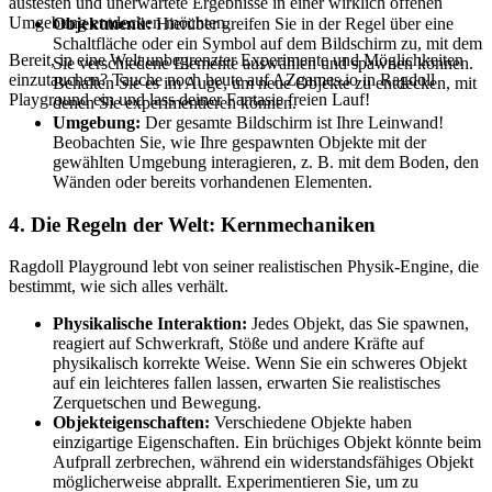
austesten und unerwartete Ergebnisse in einer wirklich offenen
Umgebung entdecken möchten.
Objektmenü:
Hierüber greifen Sie in der Regel über eine
Schaltfläche oder ein Symbol auf dem Bildschirm zu, mit dem
Bereit, in eine Welt unbegrenzter Experimente und Möglichkeiten
Sie verschiedene Elemente auswählen und spawnen können.
einzutauchen? Tauche noch heute auf AZgames.io in Ragdoll
Behalten Sie es im Auge, um neue Objekte zu entdecken, mit
Playground ein und lass deiner Fantasie freien Lauf!
denen Sie experimentieren können.
Umgebung:
Der gesamte Bildschirm ist Ihre Leinwand!
Beobachten Sie, wie Ihre gespawnten Objekte mit der
gewählten Umgebung interagieren, z. B. mit dem Boden, den
Wänden oder bereits vorhandenen Elementen.
4. Die Regeln der Welt: Kernmechaniken
Ragdoll Playground lebt von seiner realistischen Physik-Engine, die
bestimmt, wie sich alles verhält.
Physikalische Interaktion:
Jedes Objekt, das Sie spawnen,
reagiert auf Schwerkraft, Stöße und andere Kräfte auf
physikalisch korrekte Weise. Wenn Sie ein schweres Objekt
auf ein leichteres fallen lassen, erwarten Sie realistisches
Zerquetschen und Bewegung.
Objekteigenschaften:
Verschiedene Objekte haben
einzigartige Eigenschaften. Ein brüchiges Objekt könnte beim
Aufprall zerbrechen, während ein widerstandsfähiges Objekt
möglicherweise abprallt. Experimentieren Sie, um zu