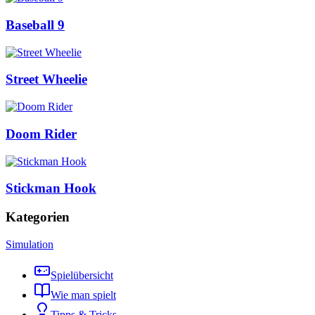
Baseball 9
Street Wheelie
Doom Rider
Stickman Hook
Kategorien
Simulation
Spielübersicht
Wie man spielt
Tipps & Tricks