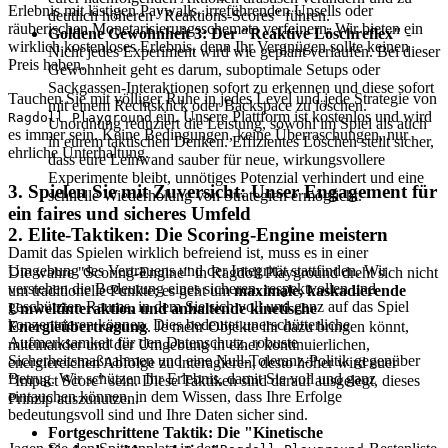
Erlebnis mit lästigen Paywalls, irreführenden Upsells oder
deutlich höheren "Reaktions-Scores" führen.
räuberischen Monetarisierungsschemata verfeinern. Wir bieten ein
Goldene Gewohnheit 3: Der "Reaktive Löschreflex"
-
wirklich kostenloses Erlebnis, denn Ihr Vergnügen sollte keinen
Nicht jedes Experiment wird wie geplant verlaufen. Bei dieser
Preis haben.
Gewohnheit geht es darum, suboptimale Setups oder
Sackgassen-Interaktionen sofort zu erkennen und diese sofort
Tauchen Sie mit völliger Ruhe in jedes Level und jede Strategie von
mit einem Rechtsklick oder Backspace zu löschen.
ein. Unsere Plattform ist kostenlos und wird
Ragdoll Playground
Unordnung reduziert die Leistung, sowohl im Spiel als auch
es immer sein. Keine Bedingungen, keine Überraschungen, nur
in eurem taktischen Denken. Effizientes Löschen stellt sicher,
ehrliche Unterhaltung.
dass eure Leinwand sauber für neue, wirkungsvollere
Experimente bleibt, unnötiges Potenzial verhindert und eine
3. Spielen Sie mit Zuversicht: Unser Engagement für
schnelle Wiederholung von Strategien ermöglicht.
ein faires und sicheres Umfeld
2. Elite-Taktiken: Die Scoring-Engine meistern
Damit das Spielen wirklich befreiend ist, muss es in einer
Umgebung des Vertrauens und der Integrität stattfinden. Wir
Die wahre "Scoring-Engine" in Ragdoll Playground dreht sich nicht
verstehen die Bedeutung eines sicheren, respektvollen und
um traditionelle Punkte; es geht um
maximale, kaskadierende
geschützten Raums, in dem Sie sich voll und ganz auf das Spiel
Umweltinteraktion und anhaltende kinetische
konzentrieren können. Dies bedeutet unerschütterliche
Energieübertragung
. Je mehr Objekte ihr dazu bringen könnt,
Aufmerksamkeit für den Datenschutz, robuste
miteinander und der Umgebung in einer kontinuierlichen,
Sicherheitsmaßnahmen und eine Null-Toleranz-Politik gegenüber
energiereichen Abfolge zu interagieren, desto höher wird euer
Betrug. Wir schützen Ihr Erlebnis, damit Sie voll und ganz
"Impact Score" sein. Diese Taktiken sind darauf ausgelegt, dieses
eintauchen können, in dem Wissen, dass Ihre Erfolge
Prinzip auszunutzen.
bedeutungsvoll sind und Ihre Daten sicher sind.
Fortgeschrittene Taktik: Die "Kinetische