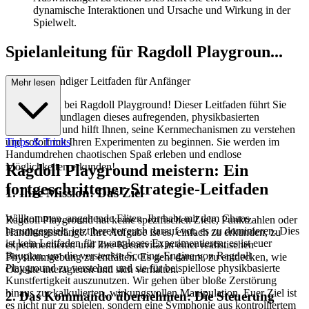
dynamische Interaktionen und Ursache und Wirkung in der
Spielwelt.
Spielanleitung für Ragdoll Playgroun...
d: Ihr vollständiger Leitfaden für Anfänger
Mehr lesen
Willkommen bei Ragdoll Playground! Dieser Leitfaden führt Sie
durch die Grundlagen dieses aufregenden, physikbasierten
Sandkastens und hilft Ihnen, seine Kernmechanismen zu verstehen
und sofort mit Ihren Experimenten zu beginnen. Sie werden im
Tipps & Tricks
Handumdrehen chaotischen Spaß erleben und endlose
Möglichkeiten erkunden!
Ragdoll Playground meistern: Ein
fortgeschrittener Strategie-Leitfaden
1. Ihre Mission: Das Ziel
Willkommen, angehende Eliten. Ihr habt mit dem Chaos
Ragdoll Playground hat keine spezifischen Ziele, Punktzahlen oder
herumgespielt, jetzt bereitet euch darauf vor, es zu dominieren. Dies
Handlungsstränge. Ihre Aufgabe ist es, einfach zu erkunden, zu
ist kein Leitfaden für zwangloses Experimentieren; es ist euer
experimentieren und Ihre Kreativität in einer realistischen
Bauplan, um die versteckte Scoring-Engine von Ragdoll
Physikumgebung zu entfalten. Es geht darum, zu entdecken, wie
Playground zu verstehen und sie für beispiellose physikbasierte
Objekte interagieren und sich verhalten.
Kunstfertigkeit auszunutzen. Wir gehen über bloße Zerstörung
hinaus zur kalkulierten, wirkungsvollen Manipulation. Euer Ziel ist
2. Das Kommando übernehmen: Die Steuerung
es nicht nur zu spielen, sondern eine Symphonie aus kontrolliertem