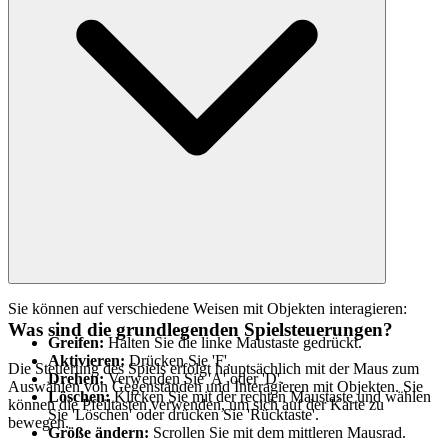
Sie können auf verschiedene Weisen mit Objekten interagieren:
Was sind die grundlegenden Spielsteuerungen?
Greifen:
Halten Sie die linke Maustaste gedrückt.
Aktivieren:
Drücken Sie 'F'.
Die Steuerung des Spiels erfolgt hauptsächlich mit der Maus zum
Drehen:
Verwenden Sie 'A' oder 'D'.
Auswählen von Gegenständen und Interagieren mit Objekten. Sie
Löschen:
Klicken Sie mit der rechten Maustaste und wählen
können die Pfeiltasten verwenden, um sich auf der Karte zu
Sie 'Löschen' oder drücken Sie 'Rücktaste'.
bewegen.
Größe ändern:
Scrollen Sie mit dem mittleren Mausrad.