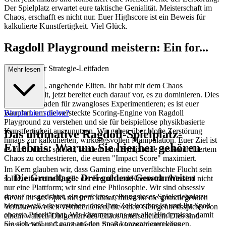
Der Spielplatz erwartet eure taktische Genialität. Meisterschaft im
Chaos, erschafft es nicht nur. Euer Highscore ist ein Beweis für
kalkulierte Kunstfertigkeit. Viel Glück.
Ragdoll Playground meistern: Ein for...
tgeschrittener Strategie-Leitfaden
Mehr lesen
Willkommen, angehende Eliten. Ihr habt mit dem Chaos
herumgespielt, jetzt bereitet euch darauf vor, es zu dominieren. Dies
ist kein Leitfaden für zwangloses Experimentieren; es ist euer
Bauplan, um die versteckte Scoring-Engine von Ragdoll
Warum hier spielen?
Playground zu verstehen und sie für beispiellose physikbasierte
Kunstfertigkeit auszunutzen. Wir gehen über bloße Zerstörung
Das ultimative Ragdoll-Spielplatz-
hinaus zur kalkulierten, wirkungsvollen Manipulation. Euer Ziel ist
Erlebnis: Warum Sie hierher gehören
es nicht nur zu spielen, sondern eine Symphonie aus kontrolliertem
Chaos zu orchestrieren, die euren "Impact Score" maximiert.
Im Kern glauben wir, dass Gaming eine unverfälschte Flucht sein
1. Die Grundlage: Drei goldene Gewohnheiten
sollte, eine reine Quelle der Freude und Kreativität. Wir sind nicht
nur eine Plattform; wir sind eine Philosophie. Wir sind obsessiv
darauf ausgerichtet, ein perfektes, reibungsloses Spielerlebnis zu
Bevor ihr das Spiel meistern könnt, müsst ihr die grundlegenden
bieten, weil wir verstehen, dass Ihre Zeit kostbar ist und Ihr Spaß
Verhaltensweisen verinnerlichen, die einen Gelegenheitsspieler von
oberste Priorität hat. Wir kümmern uns um alle Hindernisse, damit
einem wahren Dirigenten des Chaos unterscheiden. Dies sind
Sie sich voll und ganz auf den Spaß konzentrieren können.
unverzichtbare Gewohnheiten für ein konsequent hohes