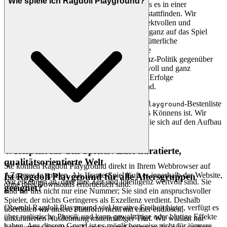
Wie spiele ich Ragdoll Playground?
Damit das Spielen wirklich befreiend ist, muss es in einer
Umgebung des Vertrauens und der Integrität stattfinden. Wir
verstehen die Bedeutung eines sicheren, respektvollen und
geschützten Raums, in dem Sie sich voll und ganz auf das Spiel
konzentrieren können. Dies bedeutet unerschütterliche
Aufmerksamkeit für den Datenschutz, robuste
Sicherheitsmaßnahmen und eine Null-Toleranz-Politik gegenüber
Betrug. Wir schützen Ihr Erlebnis, damit Sie voll und ganz
eintauchen können, in dem Wissen, dass Ihre Erfolge
bedeutungsvoll sind und Ihre Daten sicher sind.
Jagen Sie den Spitzenplatz in der
-Bestenliste
Ragdoll Playground
und wissen Sie, dass dies ein echter Test Ihres Könnens ist. Wir
bauen den sicheren, fairen Spielplatz, damit Sie sich auf den Aufbau
Ihres Vermächtnisses konzentrieren können.
4. Respekt für den Spieler: Eine kuratierte,
qualitätsorientierte Welt
Sie können Ragdoll Playground direkt in Ihrem Webbrowser auf
AZgames.io spielen. Als Iframe-Spiel läuft es innerhalb der Website,
Ist Ragdoll Playground für alle Altersgruppen
Wir erkennen an, dass Ihre Zeit und Intelligenz wertvoll sind. Sie
ohne dass Downloads erforderlich sind.
geeignet?
sind für uns nicht nur eine Nummer; Sie sind ein anspruchsvoller
Spieler, der nichts Geringeres als Exzellenz verdient. Deshalb
Obwohl Ragdoll Playground viel kreative Freiheit bietet, verfügt es
überfluten wir unsere Plattform nicht mit einer endlosen,
über realistische Physik und kann gewalttätige oder blutige Effekte
unkuratierten Ausdehnung mittelmäßiger Titel. Wir wählen nur
haben. Aus diesem Grund ist es möglicherweise nicht für jüngere