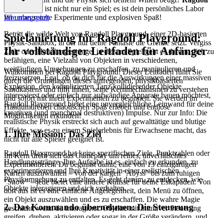
Playground
ist nicht nur ein Spiel; es ist dein persönliches Labor
für unbegrenzte Experimente und explosiven Spaß!
Wie man spielt
Betritt die wilde Welt von Ragdoll Playground, einer 2D-basierten
Spielanleitung für Ragdoll Playground:
Physik-Sandbox, in der nur deine Fantasie die Grenze setzt. Vergiss
Ihr vollständiger Leitfaden für Anfänger
Ziele oder Handlungsstränge; in diesem Spiel geht es darum, dich zu
befähigen, eine Vielzahl von Objekten in verschiedenen,
weitläufigen Umgebungen zu erschaffen, zu manipulieren und
Willkommen bei Ragdoll Playground! Dieser Leitfaden führt Sie
freizusetzen. Egal, ob du dich für die Auswirkungen einer massiven
durch die Grundlagen dieses aufregenden, physikbasierten
Explosion, den komplizierten Tanz kollidierender Objekte
Sandkastens und hilft Ihnen, seine Kernmechanismen zu verstehen
interessierst oder einfach nur aufwändige Apparate bauen möchtest,
und sofort mit Ihren Experimenten zu beginnen. Sie werden im
Ragdoll Playground bietet eine unvergleichliche Leinwand für deine
Handumdrehen chaotischen Spaß erleben und endlose
kreativen (und manchmal destruktiven) Impulse. Nur zur Info: Die
Möglichkeiten erkunden!
realistische Physik erstreckt sich auch auf gewalttätige und blutige
Effekte, was es zu einem Spielerlebnis für Erwachsene macht, das
1. Ihre Mission: Das Ziel
nicht für alle Spieler geeignet ist.
Ragdoll Playground hat keine spezifischen Ziele, Punktzahlen oder
Im Kern dreht sich das Gameplay um reines, unverfälschtes
Handlungsstränge. Ihre Aufgabe ist es, einfach zu erkunden, zu
Experimentieren. Du beginnst damit, eine von 13 einzigartigen
experimentieren und Ihre Kreativität in einer realistischen
Karten auszuwählen – von der kargen "Abyss" bis zum ruhigen
Physikumgebung zu entfalten. Es geht darum, zu entdecken, wie
"Snow" – jede bietet eine andere Kulisse für deine Eskapaden. Von
Objekte interagieren und sich verhalten.
dort aus ist es eine einfache Angelegenheit, dein Menü zu öffnen,
ein Objekt auszuwählen und es zu erschaffen. Die wahre Magie
2. Das Kommando übernehmen: Die Steuerung
geschieht, wenn du interagierst: Objekte mit intuitiver Steuerung
greifen, drehen, aktivieren oder sogar in der Größe verändern, und