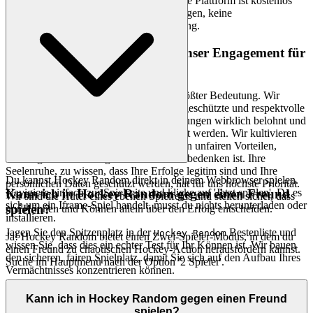
Strategie von
ein. Unsere Plattform ist kostenlos
Hockey Random
und wird es immer sein. Keine Bedingungen, keine
Überraschungen, nur ehrliche Unterhaltung.
3. Spielen Sie mit Zuversicht: Unser Engagement für
ein faires und sicheres Spielfeld
Im digitalen Bereich ist Vertrauen von größter Bedeutung. Wir
glauben, dass jeder Spieler eine sichere, geschützte und respektvolle
Umgebung verdient, in der seine Bemühungen wirklich belohnt und
seine Daten mit größter Sorgfalt geschützt werden. Wir kultivieren
aktiv ein Gaming-Ökosystem, das frei von unfairen Vorteilen,
aufdringlicher Werbung und Datenschutzbedenken ist. Ihre
Seelenruhe, zu wissen, dass Ihre Erfolge legitim sind und Ihre
Du kannst Hockey Random direkt in deinem Webbrowser spielen.
persönlichen Daten geschützt werden, hat für uns höchste Priorität.
Navigiere einfach zur Spielseite und klicke auf 'Jetzt spielen'. Da es
Kann ich in Hockey Random gegen einen Freund
Wir sind die Hüter eines ebenen Spielfelds und stellen sicher, dass
sich um ein Iframe-Spiel handelt, musst du nichts herunterladen oder
spielen?
nur Können und Können allein über den Erfolg entscheiden.
installieren.
Jagen Sie den Spitzenplatz in der
Bestenliste und
Hockey Random
Ja! Hockey Random bietet einen Zwei-Spieler-Modus, in dem du
wissen Sie, dass dies ein echter Test für Ihr Können ist. Wir bauen
einen Freund zu chaotischen Hockey-Action herausfordern kannst.
den sicheren, fairen Spielplatz, damit Sie sich auf den Aufbau Ihres
Suche im Hauptmenü nach der Option '2 Spieler'.
Vermächtnisses konzentrieren können.
4. Respekt für den Spieler: Eine kuratierte,
Kann ich in Hockey Random gegen einen Freund
qualitätsorientierte Welt
spielen?