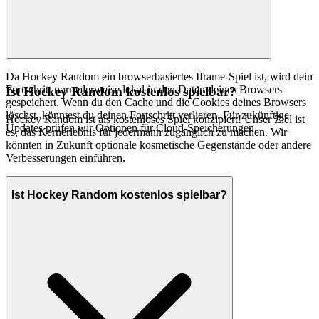
Da Hockey Random ein browserbasiertes Iframe-Spiel ist, wird dein
Fortschritt normalerweise lokal in den Daten deines Browsers
Ist Hockey Random kostenlos spielbar?
gespeichert. Wenn du den Cache und die Cookies deines Browsers
löschst, könntest du deinen Fortschritt verlieren. Für zukünftige
Hockey Random ist als kostenloses Spiel konzipiert! Unser Ziel ist
Updates prüfen wir Optionen für Cloud-Speicherungen.
es, das Kernerlebnis für jedermann zugänglich zu machen. Wir
könnten in Zukunft optionale kosmetische Gegenstände oder andere
Verbesserungen einführen.
Ist Hockey Random kostenlos spielbar?