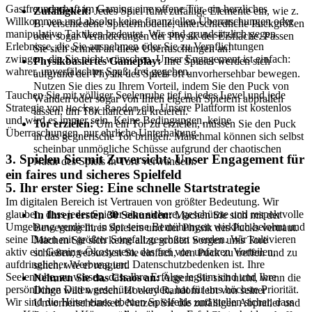
Gastfreundschaft im Gaming eine offene Tür, ein herzliches
Zufälligkeit:
Jedes Spiel führt zufällige Elemente ein, wie z.
Willkommen und absolut keine finanziellen Überraschungen oder
B. verschiedene Spielermodelle, unterschiedliche Puckgrößen
manipulative Taktiken bedeutet. Wir sind grundsätzlich gegen
oder sogar Veränderungen der Physik der Eisfläche. Passen
Erlebnisse, die Sie ausnehmen oder Sie zu Verpflichtungen
Sie sich schnell an diese Überraschungen an!
zwingen, die Sie nicht wünschen. Unser Engagement ist einfach:
Physikbasiertes Gameplay:
Ihre Spieler werden sich
wahrer, unverfälschter Spaß, frei gegeben.
aufgrund der Physik des Spiels oft unvorhersehbar bewegen.
Nutzen Sie dies zu Ihrem Vorteil, indem Sie den Puck von
Tauchen Sie mit völliger Seelenruhe tief in jedes Level und jede
Wänden oder sogar von Ihren eigenen Spielern abprallen
Strategie von
ein. Unsere Plattform ist kostenlos
Hockey Random
lassen, um Torchancen zu kreieren.
und wird es immer sein. Keine Bedingungen, keine
Tor erzielen:
Um ein Tor zu erzielen, müssen Sie den Puck
Überraschungen, nur ehrliche Unterhaltung.
in das gegnerische Tor bringen. Manchmal können sich selbst
scheinbar unmögliche Schüsse aufgrund der chaotischen
3. Spielen Sie mit Zuversicht: Unser Engagement für
Natur des Spiels in Tore verwandeln.
ein faires und sicheres Spielfeld
5. Ihr erster Sieg: Eine schnelle Startstrategie
Im digitalen Bereich ist Vertrauen von größter Bedeutung. Wir
glauben, dass jeder Spieler eine sichere, geschützte und respektvolle
In Ihren ersten 30 Sekunden:
Machen Sie sich mit der
Umgebung verdient, in der seine Bemühungen wirklich belohnt und
Bewegung Ihres Spielers und der Physik des Pucks vertraut.
seine Daten mit größter Sorgfalt geschützt werden. Wir kultivieren
Machen Sie sich keine allzu großen Sorgen ums Tore
aktiv ein Gaming-Ökosystem, das frei von unfairen Vorteilen,
schießen; versuchen Sie einfach, den Puck zu treffen und zu
aufdringlicher Werbung und Datenschutzbedenken ist. Ihre
sehen, wie er reagiert.
Seelenruhe, zu wissen, dass Ihre Erfolge legitim sind und Ihre
Nehmen Sie das Chaos an:
Ärgern Sie sich nicht, wenn die
persönlichen Daten geschützt werden, hat für uns höchste Priorität.
Dinge wild werden. Hockey Random lebt von seiner
Wir sind die Hüter eines ebenen Spielfelds und stellen sicher, dass
Unvorhersehbarkeit. Nutzen Sie die zufälligen Abpraller und