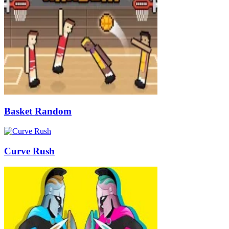
Basket Random
Curve Rush