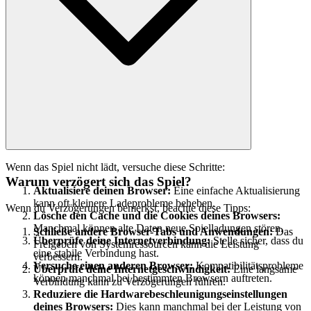
Wenn das Spiel nicht lädt, versuche diese Schritte:
Warum verzögert sich das Spiel?
Aktualisiere deinen Browser:
Eine einfache Aktualisierung
kann oft kleinere Ladeprobleme beheben.
Wenn du Verzögerungen bemerkst, beachte diese Tipps:
Lösche den Cache und die Cookies deines Browsers:
Manchmal können alte Daten neue Spielladungen stören.
Schließe andere Browser-Tabs und Anwendungen:
Das
Überprüfe deine Internetverbindung:
Stelle sicher, dass du
Freigeben von Systemressourcen kann die Leistung
eine stabile Verbindung hast.
verbessern.
Versuche einen anderen Browser:
Kompatibilitätsprobleme
Überprüfe deine Internetgeschwindigkeit:
Eine langsame
können manchmal bei bestimmten Browsern auftreten.
Verbindung kann zu Verzögerungen führen.
Reduziere die Hardwarebeschleunigungseinstellungen
deines Browsers:
Dies kann manchmal bei der Leistung von