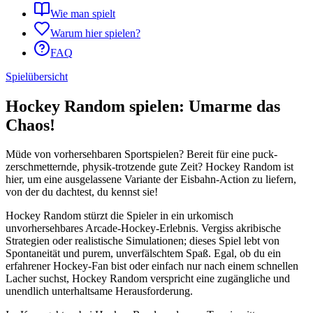
Wie man spielt
Warum hier spielen?
FAQ
Spielübersicht
Hockey Random spielen: Umarme das
Chaos!
Müde von vorhersehbaren Sportspielen? Bereit für eine puck-
zerschmetternde, physik-trotzende gute Zeit? Hockey Random ist
hier, um eine ausgelassene Variante der Eisbahn-Action zu liefern,
von der du dachtest, du kennst sie!
Hockey Random stürzt die Spieler in ein urkomisch
unvorhersehbares Arcade-Hockey-Erlebnis. Vergiss akribische
Strategien oder realistische Simulationen; dieses Spiel lebt von
Spontaneität und purem, unverfälschtem Spaß. Egal, ob du ein
erfahrener Hockey-Fan bist oder einfach nur nach einem schnellen
Lacher suchst, Hockey Random verspricht eine zugängliche und
unendlich unterhaltsame Herausforderung.