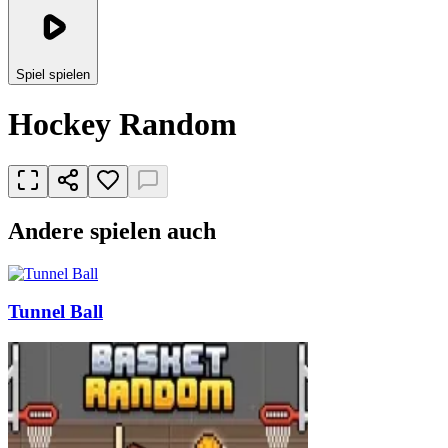
Spiel spielen
Hockey Random
Andere spielen auch
Tunnel Ball