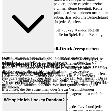
entwickelt, das Ihren Zeitplan respektiert, indem es jede einzelne
Barriere zwischen Ihnen und Ihrer Unterhaltung beseitigt. Keine
lästigen Downloads mehr, keine quälenden Installationen mehr, kein
Warten mehr auf Updates. Wir glauben, dass sofortige Befriedigung
kein Luxus ist; es ist ein Grundrecht jedes Spielers.
Dies ist unser Versprechen: Wenn Sie
spielen
Hockey Random
möchten, sind Sie in Sekundenschnelle im Spiel. Keine Reibung,
nur purer, unmittelbarer Spaß.
2. Ehrlicher Spaß: Das Null-Druck-Versprechen
Stellen Sie sich einen Raum vor, in dem Sie einfach spielen,
Hockey Random ist ein lustiges und chaotisches Hockeyspiel, bei
erkunden und genießen können, ohne ein unterschwelliges Gefühl
dem du Freunde in unvorhersehbaren, schnellen Matches
Wie spiele ich Hockey Random?
der Verpflichtung oder die Furcht vor versteckten Kosten. Das ist
herausfordern kannst. Das Gameplay ist zufällig gestaltet und bietet
die Seelenruhe, die wir bieten. Wir glauben, dass wahre
jedes Mal ein einzigartiges Erlebnis!
Du kannst Hockey Random direkt in deinem Webbrowser spielen.
Gastfreundschaft im Gaming eine offene Tür, ein herzliches
Navigiere einfach zur Spielseite und klicke auf 'Jetzt spielen'. Da es
Willkommen und absolut keine finanziellen Überraschungen oder
sich um ein Iframe-Spiel handelt, musst du nichts herunterladen oder
manipulative Taktiken bedeutet. Wir sind grundsätzlich gegen
installieren.
Erlebnisse, die Sie ausnehmen oder Sie zu Verpflichtungen
zwingen, die Sie nicht wünschen. Unser Engagement ist einfach:
wahrer, unverfälschter Spaß, frei gegeben.
Wie spiele ich Hockey Random?
Tauchen Sie mit völliger Seelenruhe tief in jedes Level und jede