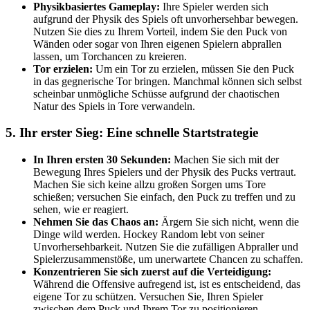
Physikbasiertes Gameplay:
Ihre Spieler werden sich
aufgrund der Physik des Spiels oft unvorhersehbar bewegen.
Nutzen Sie dies zu Ihrem Vorteil, indem Sie den Puck von
Wänden oder sogar von Ihren eigenen Spielern abprallen
lassen, um Torchancen zu kreieren.
Tor erzielen:
Um ein Tor zu erzielen, müssen Sie den Puck
in das gegnerische Tor bringen. Manchmal können sich selbst
scheinbar unmögliche Schüsse aufgrund der chaotischen
Natur des Spiels in Tore verwandeln.
5. Ihr erster Sieg: Eine schnelle Startstrategie
In Ihren ersten 30 Sekunden:
Machen Sie sich mit der
Bewegung Ihres Spielers und der Physik des Pucks vertraut.
Machen Sie sich keine allzu großen Sorgen ums Tore
schießen; versuchen Sie einfach, den Puck zu treffen und zu
sehen, wie er reagiert.
Nehmen Sie das Chaos an:
Ärgern Sie sich nicht, wenn die
Dinge wild werden. Hockey Random lebt von seiner
Unvorhersehbarkeit. Nutzen Sie die zufälligen Abpraller und
Spielerzusammenstöße, um unerwartete Chancen zu schaffen.
Konzentrieren Sie sich zuerst auf die Verteidigung:
Während die Offensive aufregend ist, ist es entscheidend, das
eigene Tor zu schützen. Versuchen Sie, Ihren Spieler
zwischen dem Puck und Ihrem Tor zu positionieren,