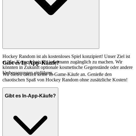
Hockey Random ist als kostenloses Spiel konzipiert! Unser Ziel ist
es, das Kernerlebnis für jedermann zugänglich zu machen. Wir
Gibt es In-App-Käufe?
könnten in Zukunft optionale kosmetische Gegenstände oder andere
Verbesserungen einführen.
Wir bieten derzeit keine In-Game-Käufe an. Genieße den
chaotischen Spaß von Hockey Random ohne zusätzliche Kosten!
Gibt es In-App-Käufe?