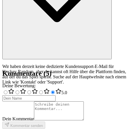
Wir haben derzeit keine dedizierte Kundensupport-E-Mail für
Hockey Random, aber du kannst oft Hilfe über die Plattform finden,
Kommentare
(
5
)
auf der du das Spiel spielst. Suche auf der Hauptwebsite nach einem
Link wie 'Kontakt' oder 'Support'.
Deine Bewertung
:
5
.0
Dein Kommentar
Kommentar senden