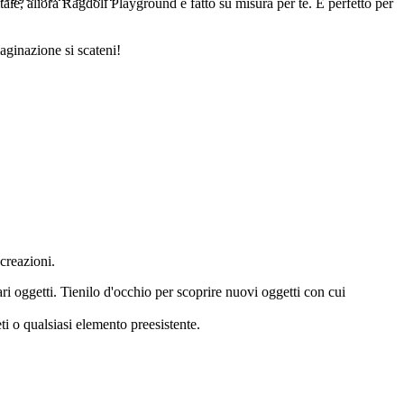
itale, allora Ragdoll Playground è fatto su misura per te. È perfetto per
aginazione si scateni!
creazioni.
i oggetti. Tienilo d'occhio per scoprire nuovi oggetti con cui
ti o qualsiasi elemento preesistente.