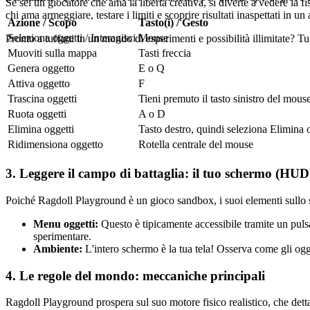
Se sei un giocatore che ama la libertà creativa, si diverte a vedere la f
chi ama armeggiare, testare i limiti e scoprire risultati inaspettati in 
Azione / Scopo
Tasto(i) / Gesto
Seleziona oggetti / Interagisci
Mouse
Pronto a tuffarti in un mondo di esperimenti e possibilità illimitate? 
Muoviti sulla mappa
Tasti freccia
Genera oggetto
E o Q
Attiva oggetto
F
Trascina oggetti
Tieni premuto il tasto sinistro del mous
Ruota oggetti
A o D
Elimina oggetti
Tasto destro, quindi seleziona Elimina
Ridimensiona oggetto
Rotella centrale del mouse
3. Leggere il campo di battaglia: il tuo schermo (HUD
Poiché Ragdoll Playground è un gioco sandbox, i suoi elementi sullo 
Menu oggetti:
Questo è tipicamente accessibile tramite un pulsa
sperimentare.
Ambiente:
L'intero schermo è la tua tela! Osserva come gli ogget
4. Le regole del mondo: meccaniche principali
Ragdoll Playground prospera sul suo motore fisico realistico, che det