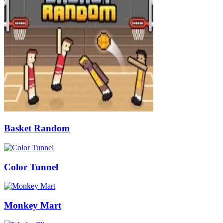
Basket Random
Color Tunnel
Monkey Mart