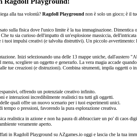
in Ragdoll Playground!
iega alla tua volontà?
Ragdoll Playground
non è solo un gioco; è il tu
 sulla fisica dove l'unico limite è la tua immaginazione. Dimentica obi
Che tu sia curioso dell'impatto di un'esplosione massiccia, dell'intricat
tuoi impulsi creativi (e talvolta distruttivi). Un piccolo avvertimento: la 
entazione. Inizi selezionando una delle 13 mappe uniche, dall'austero "
 il menu, scegliere un oggetto e generarlo. La vera magia accade quando i
alle tue creazioni (e distruzioni). Combina strumenti, impila oggetti o inn
spansivi, offrendo un potenziale creativo infinito.
e interazioni incredibilmente realistici tra tutti gli oggetti.
elle quali offre un nuovo scenario per i tuoi esperimenti unici.
di tempo o pressioni, favorendo la pura esplorazione creativa.
isica realistica in azione e non ha paura di abbracciare un po' di caos dig
un ambiente veramente aperto.
Tuffati in Ragdoll Playground su AZgames.io oggi e lascia che la tua imm