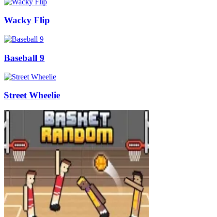
Wacky Flip
Baseball 9
Street Wheelie