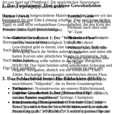
Art von Spiel auf {Plattform}. Die tatsächlichen Steuerungen
1. Das Fundament: Drei goldene Gewohnheiten
können sich geringfügig unterscheiden.
Bevor wir uns in fortgeschrittene Manöver vertiefen, müssen wir das
Aktion / Zweck
Taste(n) / Geste
Fundament für eine Elite-Leistung schaffen. Dies sind keine bloßen
Hauptbewegung
W, A, S, D oder Pfeiltasten
Tipps; es sind nicht verhandelbare Gewohnheiten, die den Kern des
Pfeiltaste nach oben oder
Ansatzes jedes Top-Spielers bilden.
Primäre Aktion (z.B. Beschleunigen)
'W'-Taste
Sekundäre Aktion (z.B.
Pfeiltaste nach unten oder
Goldene Gewohnheit 1: Der "Wellenreiter-Fluss"
- In
Bremsen/Rückwärtsfahren)
'S'-Taste
ist Beständigkeit Trumpf. Bei dieser
Jetski Race
Gewohnheit geht es darum, eine kontinuierliche, fließende
Pfeiltaste nach links oder
Nach links lenken
Bewegung durch die Wellen aufrechtzuerhalten und dabei alle
'A'-Taste
harten Kurven oder plötzlichen Stopps zu minimieren. Jede
Pfeiltaste nach rechts oder
Nach rechts lenken
Mikroanpassung sollte nahtlos in die nächste übergehen.
'D'-Taste
WARUM: Das Spiel belohnt subtil anhaltenden Schwung und
Flip/Trick ausführen
Leertaste (in der Luft)
elegante Navigation, ähnlich wie ein versteckter "Fluss"-
Zähler. Ruckartige Bewegungen unterbrechen diesen Fluss
3. Das Schlachtfeld lesen: Ihr Bildschirm (HUD)
und kosten Sie wertvolle Millisekunden und reduzieren die
unsichtbaren "Stilpunkte", die zu Ihrem Gesamtergebnis
beitragen.
Tachometer:
Normalerweise am unteren Bildschirmrand,
Goldene Gewohnheit 2: Der "Präventive Flip"
- Die
zeigt Ihre aktuelle Geschwindigkeit an. Halten Sie ihn hoch,
meisten Spieler reagieren auf Sprünge; Champions
um das Rennen anzuführen!
antizipieren sie. Diese Gewohnheit beinhaltet das Einleiten
Rundenanzeige/Rennposition:
Oft in einer Ecke, zeigt
Ihres Flips
kurz bevor
Sie eine Welle überqueren, anstatt an
Ihnen, in welcher Runde Sie sich befinden und Ihre aktuelle
ihrem Höhepunkt. WARUM: Die Ausführung eines Flips mit
Platzierung (z.B. "1/3 Runden", "1. von 4"). Streben Sie die