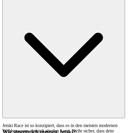
Jetski Race ist so konzipiert, dass es in den meisten modernen
Webbrowsern gespielt werden kann. Stelle sicher, dass dein
Wie steuere ich meinen Jetski?