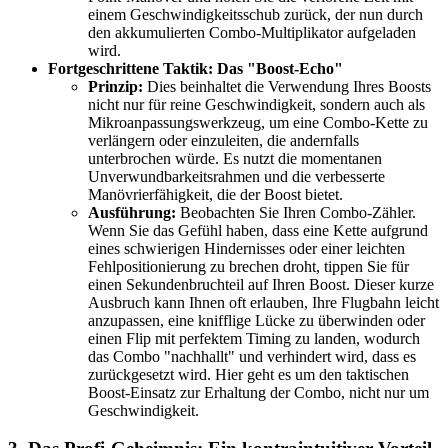
einem Geschwindigkeitsschub zurück, der nun durch
den akkumulierten Combo-Multiplikator aufgeladen
wird.
Fortgeschrittene Taktik: Das "Boost-Echo"
Prinzip:
Dies beinhaltet die Verwendung Ihres Boosts
nicht nur für reine Geschwindigkeit, sondern auch als
Mikroanpassungswerkzeug, um eine Combo-Kette zu
verlängern oder einzuleiten, die andernfalls
unterbrochen würde. Es nutzt die momentanen
Unverwundbarkeitsrahmen und die verbesserte
Manövrierfähigkeit, die der Boost bietet.
Ausführung:
Beobachten Sie Ihren Combo-Zähler.
Wenn Sie das Gefühl haben, dass eine Kette aufgrund
eines schwierigen Hindernisses oder einer leichten
Fehlpositionierung zu brechen droht, tippen Sie für
einen Sekundenbruchteil auf Ihren Boost. Dieser kurze
Ausbruch kann Ihnen oft erlauben, Ihre Flugbahn leicht
anzupassen, eine knifflige Lücke zu überwinden oder
einen Flip mit perfektem Timing zu landen, wodurch
das Combo "nachhallt" und verhindert wird, dass es
zurückgesetzt wird. Hier geht es um den taktischen
Boost-Einsatz zur Erhaltung der Combo, nicht nur um
Geschwindigkeit.