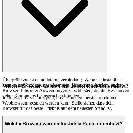
Überprüfe zuerst deine Internetverbindung. Wenn sie instabil ist,
kann es zu Verzögerungen kommen. Versuche außerdem, andere
Welche Browser werden für Jetski Race unterstützt?
Browser-Tabs oder Anwendungen zu schließen, die die Ressourcen
deines Computers beanspruchen könnten.
Jetski Race ist so konzipiert, dass es in den meisten modernen
Webbrowsern gespielt werden kann. Stelle sicher, dass dein
Browser für das beste Erlebnis auf dem neuesten Stand ist.
Welche Browser werden für Jetski Race unterstützt?