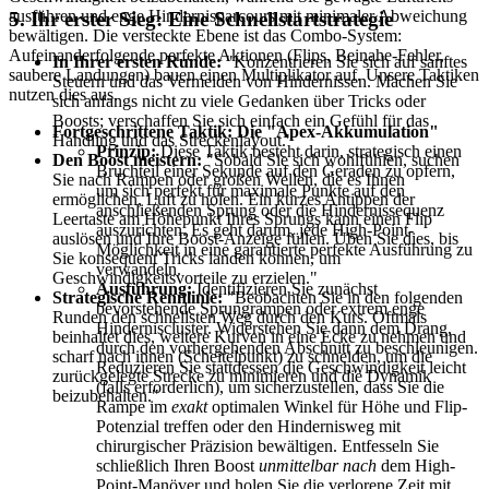
ausführen und enge Hindernisparcours mit minimaler Abweichung
5. Ihr erster Sieg: Eine Schnellstartstrategie
bewältigen. Die versteckte Ebene ist das Combo-System:
Aufeinanderfolgende perfekte Aktionen (Flips, Beinahe-Fehler,
In Ihrer ersten Runde:
"Konzentrieren Sie sich auf sanftes
saubere Landungen) bauen einen Multiplikator auf. Unsere Taktiken
Steuern und das Vermeiden von Hindernissen. Machen Sie
nutzen dies aus.
sich anfangs nicht zu viele Gedanken über Tricks oder
Boosts; verschaffen Sie sich einfach ein Gefühl für das
Fortgeschrittene Taktik: Die "Apex-Akkumulation"
Handling und das Streckenlayout."
Prinzip:
Diese Taktik besteht darin, strategisch einen
Den Boost meistern:
"Sobald Sie sich wohlfühlen, suchen
Bruchteil einer Sekunde auf den Geraden zu opfern,
Sie nach Rampen oder großen Wellen, die es Ihnen
um sich perfekt für maximale Punkte auf den
ermöglichen, Luft zu holen. Ein kurzes Antippen der
anschließenden Sprung oder die Hindernissequenz
Leertaste am Höhepunkt Ihres Sprungs kann einen Flip
auszurichten. Es geht darum, jede High-Point-
auslösen und Ihre Boost-Anzeige füllen. Üben Sie dies, bis
Möglichkeit in eine garantierte perfekte Ausführung zu
Sie konsequent Tricks landen können, um
verwandeln.
Geschwindigkeitsvorteile zu erzielen."
Ausführung:
Identifizieren Sie zunächst
Strategische Rennlinie:
"Beobachten Sie in den folgenden
bevorstehende Sprungrampen oder extrem enge
Runden den schnellsten Weg durch den Kurs. Oftmals
Hinderniscluster. Widerstehen Sie dann dem Drang,
beinhaltet dies, weitere Kurven in eine Ecke zu nehmen und
durch den vorhergehenden Abschnitt zu beschleunigen.
scharf nach innen (Scheitelpunkt) zu schneiden, um die
Reduzieren Sie stattdessen die Geschwindigkeit leicht
zurückgelegte Strecke zu minimieren und die Dynamik
(falls erforderlich), um sicherzustellen, dass Sie die
beizubehalten."
Rampe im
exakt
optimalen Winkel für Höhe und Flip-
Potenzial treffen oder den Hindernisweg mit
chirurgischer Präzision bewältigen. Entfesseln Sie
schließlich Ihren Boost
unmittelbar nach
dem High-
Point-Manöver und holen Sie die verlorene Zeit mit