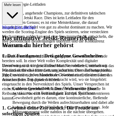
rittener Strategie-Leitfaden
Mehr lesen
Willkommen, angehende Champions, zur definitiven taktischen
Analyse von Jetski Race. Dies ist kein Leitfaden für den
gelegentlichen Genuss; es ist eine Meisterklasse, die darauf
ausgelegt ist, Ihr Spiel von gut zu absolut dominant zu machen. Wir
Warum hier spielen?
werden die Scoring-Engine des Spiels sezieren, seine versteckten
Mechanismen aufdecken und eine Gewinnmethodik entwickeln, die
Das ultimative Jetski-Rennerlebnis:
Ihre persönlichen Bestleistungen übertrifft und die Konkurrenz
Warum du hierher gehörst
hinter sich lässt.
1. Das Fundament: Drei goldene Gewohnheiten
Unser Kernanliegen ist, dass Gaming pure, unverfälschte Freude
bereiten soll. In einer Welt voller Komplexität und digitaler
Unordnung sind wir dein Zufluchtsort für nahtlose Unterhaltung.
Bevor wir uns in fortgeschrittene Manöver vertiefen, müssen wir das
Wir sind akribisch konstruiert, um jeden einzelnen Reibungspunkt,
Fundament für eine Elite-Leistung schaffen. Dies sind keine bloßen
jede Frustration, jeden Moment des Wartens zu eliminieren, damit
Tipps; es sind nicht verhandelbare Gewohnheiten, die den Kern des
deine kostbare Zeit genau dort verbracht wird, wo sie hingehört:
Ansatzes jedes Top-Spielers bilden.
eingetaucht in den Nervenkitzel des Spiels. Unser Versprechen ist
Goldene Gewohnheit 1: Der "Wellenreiter-Fluss"
- In
einfach, aber tiefgreifend: Wir kümmern uns um die gesamte
ist Beständigkeit Trumpf. Bei dieser
Reibung, damit du dich voll und ganz auf den Spaß konzentrieren
Jetski Race
Gewohnheit geht es darum, eine kontinuierliche, fließende
kannst.
Bewegung durch die Wellen aufrechtzuerhalten und dabei alle
harten Kurven oder plötzlichen Stopps zu minimieren. Jede
1. Gewinne deine Zeit zurück: Die Freude am
Mikroanpassung sollte nahtlos in die nächste übergehen.
sofortigen Spielen