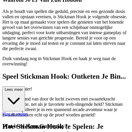
Als je houdt van spellen die geduld, precisie en een gezonde dosis
vallen en opstaan vereisen, is Stickman Hook je volgende obsessie.
Het is op maat gemaakt voor spelers die genieten van het lonende
gevoel van het overwinnen van een schijnbaar onmogelijke
uitdaging, perfect voor korte uitbarstingen van intense gameplay of
langere sessies van gerichte progressie. Bereid je voor op een
ervaring die je moed zal testen en je constant zal laten streven naar
die perfecte zwaai.
Duik vandaag nog in Stickman Hook en haak je weg naar de
overwinning!
Speel Stickman Hook: Ontketen Je Bin...
nenste Zwaaier!
Lees meer
Ooit gedroomd van door de lucht zweven met zwaartekracht
tartende gratie, net als je favoriete web-slingende held? Stickman
Hook katapulteert je in een spannend arcade-avontuur waar je
Hoe te spelen
zwaaitechnieken echt op de proef worden gesteld!
Hoe Stickman Hook te Spelen: Je
Wat is de Kern Gameplay?