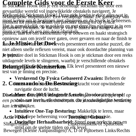
Complete Gids voor de Eerste Keer
In Stickman Hook ben je een behendige stickman die door een
gevaarlijke wereld vol ingewikkelde obstakels navigeert. Je
Welkom bij Stickman Hook! Deze gids loodst je door alles wat je
belangrijkste hulpmiddel? Een veelzijdige haak! De gameplay van
moet weten om te beginnen met slingeren en de levels te beheersen.
moment tot moment draait om precieze timing en op fysica
Het is gemakkelijk op te pakken en met deze tips navigeer je in een
gebaseerd zwaaien. Je tikt om je vast te haken aan aangewezen
mum van tijd als een pro door obstakels.
punten, laat los om momentum op te bouwen en haakt strategisch
opnieuw aan om jezelf over gaten, over gevaren en naar de finish te
1. Je Missie: Het Doel
lanceren. Elk van de 100+ levels presenteert een unieke puzzel, die
niet alleen snelle reflexen vereist, maar ook doordachte planning van
je traject.
Je primaire doel in Stickman Hook is om je stickman door een reeks
uitdagende levels te slingeren, waarbij je verschillende obstakels
Belangrijkste Kenmerken
passeert om de finish te bereiken. Elk level presenteert een nieuwe
test van je timing en precisie.
Verslavend Op Fysica Gebaseerd Zwaaien:
Beheers de
2. Commando's: De Besturing
kunst van momentum en zwaartekracht voor opwindende
navigatie door de lucht.
Meer dan 100 Uitdagende Levels:
Doorloop een breed
Disclaimer:
Dit zijn de standaard besturingen voor dit type spel op
scala aan levels, elk ontworpen om je vaardigheden verder te
een pc-browser met toetsenbord/muis. De daadwerkelijke besturing
testen.
kan iets afwijken.
Intuïtieve One-Tap Besturing:
Makkelijk te leren, maar
biedt diepe beheersing voor bevredigende precisie.
Actie / Doel
Toets(en) / Gebaar
Oneindige Herhaalbaarheid:
Streef naar perfecte runs en
Slinger/Haak
Linkermuisklik of Spatiebalk
strijd om de snelste tijden op elk level.
Bewegen (Kleine Aanpassingen)
A, D of Pijltoetsen Links/Rechts