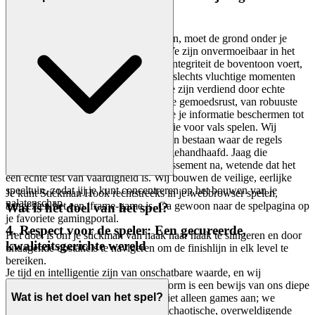
eerlijk en veilig speelveld
Om ware meesterschap te laten bloeien, moet de grond onder je
voeten stabiel, veilig en eerlijk zijn. We zijn onvermoeibaar in het
cultiveren van een omgeving waarin integriteit de boventoon voert,
en zorgen ervoor dat je prestaties niet slechts vluchtige momenten
zijn, maar betekenisvolle mijlpalen die zijn verdiend door echte
vaardigheid. We geven prioriteit aan je gemoedsrust, van robuuste
maatregelen voor gegevensprivacy die je informatie beschermen tot
een onwrikbaar beleid zonder tolerantie voor vals spelen. Wij
geloven dat echte competitie alleen kan bestaan waar de regels
duidelijk zijn en consequent worden gehandhaafd. Jaag die
toppositie op het
-klassement na, wetende dat het
Stickman Hook
een echte test van vaardigheid is. Wij bouwen de veilige, eerlijke
speeltuin, zodat jij je kunt concentreren op het bouwen van je
Je kunt Stickman Hook rechtstreeks in je webbrowser spelen,
nalatenschap.
aangezien het een iframe-game is. Ga gewoon naar de spelpagina op
Wat is het doel van het spel?
je favoriete gamingportal.
4. Respect voor de speler: Een gecureerde,
Het doel is om je stickman van haak naar haak te slingeren en door
kwaliteitsgerichte wereld
uitdagende obstakels te navigeren om de finishlijn in elk level te
bereiken.
Je tijd en intelligentie zijn van onschatbare waarde, en wij
behandelen ze als zodanig. Ons platform is een bewijs van ons diepe
Wat is het doel van het spel?
respect voor de speler – we bieden niet alleen games aan; we
cureren ervaringen. Je zult hier geen chaotische, overweldigende