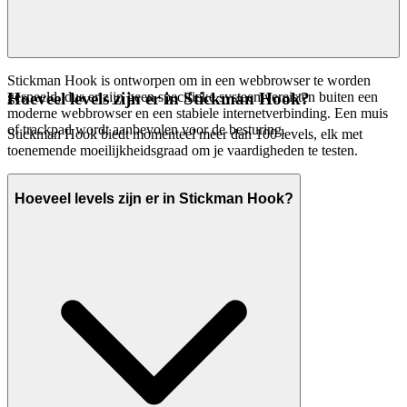
Stickman Hook is ontworpen om in een webbrowser te worden
gespeeld, dus er zijn geen specifieke systeemvereisten buiten een
Hoeveel levels zijn er in Stickman Hook?
moderne webbrowser en een stabiele internetverbinding. Een muis
of trackpad wordt aanbevolen voor de besturing.
Stickman Hook biedt momenteel meer dan 100 levels, elk met
toenemende moeilijkheidsgraad om je vaardigheden te testen.
Hoeveel levels zijn er in Stickman Hook?