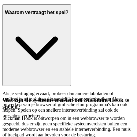
Waarom vertraagt het spel?
Als je vertraging ervaart, probeer dan andere tabbladen of
applicaties af te sluiten die mogelijk bronnen verbruiken. Het
Wat zijn de systeemvereisten om Stickman Hook te
bijwerken van je browser of grafische stuurprogramma's kan ook
spelen?
helpen. Spelen op een snellere internetverbinding zal ook de
prestaties verbeteren.
Stickman Hook is ontworpen om in een webbrowser te worden
gespeeld, dus er zijn geen specifieke systeemvereisten buiten een
moderne webbrowser en een stabiele internetverbinding. Een muis
of trackpad wordt aanbevolen voor de besturing.