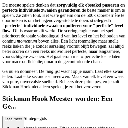
De meeste spelers denken dat
zorgvuldig elk obstakel passeren en
perfecte individuele zwaaien garanderen
de beste manier is om te
spelen. Ze zitten fout. Het ware geheim om de 500k scorebarrière te
doorbreken is om het tegenovergestelde te doen:
strategisch
"perfecte" individuele zwaaien opofferen voor "perfecte" level
flow
. Dit is waarom dit werkt: De scoring engine van het spel
prioriteert de totale voltooiingstijd van het level en het behouden van
continu
momentum
boven alles. Een licht rommelige maar snelle
reeks haken die je zonder aarzeling vooruit blijft bewegen, zal altijd
beter scoren dan een reeks individueel perfecte, maar langzamere,
voorzichtigere zwaaien. Het gaat erom micro-perfectie los te laten
voor macro-efficiëntie; omarm de gecontroleerde chaos.
Ga nu en domineer. De ranglijst wacht op je naam. Laat elke zwaai
tellen. Laat elke seconde schreeuwen. Maak van elk level een waas
van pure, onvervalste snelheid. Beheers deze principes, en je zult
Stickman Hook niet alleen spelen, je zult het veroveren.
Stickman Hook Meester worden: Een
Ge...
avanceerde Strategiegids
Lees meer