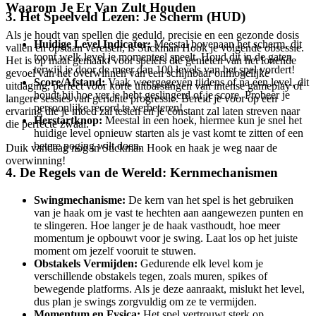
Waarom Je Er Van Zult Houden
3. Het Speelveld Lezen: Je Scherm (HUD)
Als je houdt van spellen die geduld, precisie en een gezonde dosis
Huidige Level Indicator:
Meestal bovenaan het scherm, dit
vallen en opstaan vereisen, is Stickman Hook je volgende obsessie.
toont welk level je momenteel speelt. Houd dit in de gaten
Het is op maat gemaakt voor spelers die genieten van het lonende
terwijl je door de meer dan 100 levels van het spel vordert!
gevoel van het overwinnen van een schijnbaar onmogelijke
Score/Afstand:
Vaak weergegeven tijdens of na een level, dit
uitdaging, perfect voor korte uitbarstingen van intense gameplay of
houdt bij hoe ver je hebt geslingerd of je score. Probeer je
langere sessies van gerichte progressie. Bereid je voor op een
persoonlijke record te verbeteren!
ervaring die je moed zal testen en je constant zal laten streven naar
Herstartknop:
Meestal in een hoek, hiermee kun je snel het
die perfecte zwaai.
huidige level opnieuw starten als je vast komt te zitten of een
betere poging wilt doen.
Duik vandaag nog in Stickman Hook en haak je weg naar de
overwinning!
4. De Regels van de Wereld: Kernmechanismen
Swingmechanisme:
De kern van het spel is het gebruiken
van je haak om je vast te hechten aan aangewezen punten en
te slingeren. Hoe langer je de haak vasthoudt, hoe meer
momentum je opbouwt voor je swing. Laat los op het juiste
moment om jezelf vooruit te stuwen.
Obstakels Vermijden:
Gedurende elk level kom je
verschillende obstakels tegen, zoals muren, spikes of
bewegende platforms. Als je deze aanraakt, mislukt het level,
dus plan je swings zorgvuldig om ze te vermijden.
Momentum en Fysica:
Het spel vertrouwt sterk op