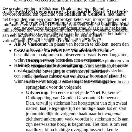
De scoring engine in Stickman Hook is overweldigend
5. Je Eerste Overwinning: Een Snelle Start Strategie
bevooroordeeld ten opzichte van
Snelheid & Combo's
, met name
het behouden van een ononderbroken keten van momentum en het
In Je Eerste 30 Seconden:
Concentreer je op het krijgen van
minimaliseren van de tijd die nodig is om elk level te voltooien. Elke
een gevoel voor het swingmechanisme. Maak je in het begin
milliseconde die wordt bespaard, elke vloeiende overgang, draagt bij
geen zorgen over snelheid of perfectie. Oefen met het haken
aan een hogere scorevermenigvuldiger en een snellere
aan punten en loslaten om de baan te begrijpen.
voltooiingstijd. Onze tactieken exploiteren dit direct.
Als Je Vastkomt:
In plaats van hectisch te klikken, neem dan
even de tijd om het patroon van de obstakels en de
Geavanceerde Tactiek: De "Momentum Cascade"
beschikbare haakpunten te observeren. Vaak is een langzame,
weloverwogen swing beter dan een overhaaste.
Principe:
Deze tactiek richt zich op het exploiteren van
Kleine Swings, Grote Vooruitgang:
Voor veel van de eerste
de momentumfysica van het spel om continue, hoge
obstakels heb je geen enorme swing nodig. Soms is slechts
snelheid beweging te creëren over meerdere
een snelle haak en release om een beetje hoogte of afstand te
haakpunten zonder ooit voorwaartse snelheid te
winnen alles wat nodig is om een gat te overbruggen.
verliezen. Het gaat erom elke haak te veranderen in een
springplank voor de volgende.
Uitvoering:
Ten eerste moet je de "Niet-Kijkende"
Ontkoppeling van Gouden Gewoonte 3 beheersen.
Dan, terwijl je stickman het hoogtepunt van zijn zwaai
nadert, laat je tegelijkertijd de huidige haak los en start
je onmiddellijk de volgende haak naar het
volgende
zichtbare ankerpunt, vaak voordat je stickman zelfs aan
zijn neerwaartse boog is begonnen. Het doel is om een
naadloze, bijna luchtige overgang tussen haken te