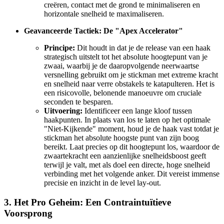
creëren, contact met de grond te minimaliseren en
horizontale snelheid te maximaliseren.
Geavanceerde Tactiek: De "Apex Accelerator"
Principe:
Dit houdt in dat je de release van een haak
strategisch uitstelt tot het absolute hoogtepunt van je
zwaai, waarbij je de daaropvolgende neerwaartse
versnelling gebruikt om je stickman met extreme kracht
en snelheid naar verre obstakels te katapulteren. Het is
een risicovolle, belonende manoeuvre om cruciale
seconden te besparen.
Uitvoering:
Identificeer een lange kloof tussen
haakpunten. In plaats van los te laten op het optimale
"Niet-Kijkende" moment, houd je de haak vast totdat je
stickman het absolute hoogste punt van zijn boog
bereikt. Laat precies op dit hoogtepunt los, waardoor de
zwaartekracht een aanzienlijke snelheidsboost geeft
terwijl je valt, met als doel een directe, hoge snelheid
verbinding met het volgende anker. Dit vereist immense
precisie en inzicht in de level lay-out.
3. Het Pro Geheim: Een Contraintuïtieve
Voorsprong