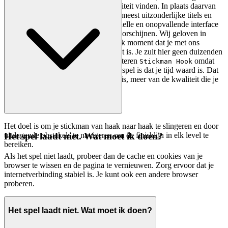
stortvloed van content van lage kwaliteit vinden. In plaats daarvan
selecteren we met de hand alleen de meest uitzonderlijke titels en
presenteren ze binnen een schone, snelle en onopvallende interface
die de schittering van het spel laat doorschijnen. Wij geloven in
minder ruis en meer signaal, zodat elk moment dat je met ons
doorbrengt een goed besteed moment is. Je zult hier geen duizenden
gekloonde games vinden. We presenteren
omdat
Stickman Hook
we geloven dat het een uitzonderlijk spel is dat je tijd waard is. Dat
is onze curatoriële belofte: minder ruis, meer van de kwaliteit die je
verdient.
Het doel is om je stickman van haak naar haak te slingeren en door
uitdagende obstakels te navigeren om de finishlijn in elk level te
Het spel laadt niet. Wat moet ik doen?
bereiken.
Als het spel niet laadt, probeer dan de cache en cookies van je
browser te wissen en de pagina te vernieuwen. Zorg ervoor dat je
internetverbinding stabiel is. Je kunt ook een andere browser
proberen.
Het spel laadt niet. Wat moet ik doen?