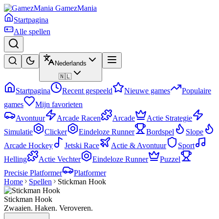
GamezMania
Startpagina
Alle spellen
Nederlands
🇳🇱
Startpagina
Recent gespeeld
Nieuwe games
Populaire
games
Mijn favorieten
Avontuur
Arcade Racen
Arcade
Actie Strategie
Simulatie
Clicker
Eindeloze Runner
Bordspel
Slope
Arcade Hockey
Jetski Race
Actie & Avontuur
Sport
Helling
Actie Vechter
Eindeloze Runner
Puzzel
Precisie Platformer
Platformer
Home
Spellen
Stickman Hook
Stickman Hook
Zwaaien. Haken. Veroveren.