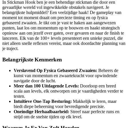
In Stickman Hook ben je een behendige stickman die door een
gevaarlijke wereld vol ingewikkelde obstakels navigeert. Je
belangrijkste hulpmiddel? Een veelzijdige haak! De gameplay van
moment tot moment draait om precieze timing en op fysica
gebaseerd zwaaien. Je tikt om je vast te haken aan aangewezen
punten, laat los om momentum op te bouwen en haakt strategisch
opnieuw aan om jezelf over gaten, over gevaren en naar de finish te
lanceren. Elk van de 100+ levels presenteert een unieke puzzel, die
niet alleen snelle reflexen vereist, maar ook doordachte planning van
je traject.
Belangrijkste Kenmerken
Verslavend Op Fysica Gebaseerd Zwaaien:
Beheers de
kunst van momentum en zwaartekracht voor opwindende
navigatie door de lucht.
Meer dan 100 Uitdagende Levels:
Doorloop een breed
scala aan levels, elk ontworpen om je vaardigheden verder te
testen.
Intuïtieve One-Tap Besturing:
Makkelijk te leren, maar
biedt diepe beheersing voor bevredigende precisie.
Oneindige Herhaalbaarheid:
Streef naar perfecte runs en
strijd om de snelste tijden op elk level.
Waarom Je Er Van Zult Houden