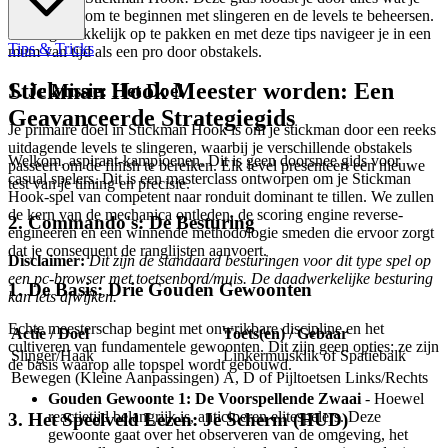
moet weten om te beginnen met slingeren en de levels te beheersen.
Het is gemakkelijk op te pakken en met deze tips navigeer je in een
Tips & Tricks
mum van tijd als een pro door obstakels.
Stickman Hook Meester worden: Een
1. Je Missie: Het Doel
Geavanceerde Strategiegids
Je primaire doel in Stickman Hook is om je stickman door een reeks
uitdagende levels te slingeren, waarbij je verschillende obstakels
Welkom, aspirant-kampioenen. Dit is geen doorsnee gids voor
passeert om de finish te bereiken. Elk level presenteert een nieuwe
casual spelers. Dit is een masterclass ontworpen om je Stickman
test van je timing en precisie.
Hook-spel van competent naar ronduit dominant te tillen. We zullen
de kern van de mechanica ontleden, de scoring engine reverse-
2. Commando's: De Besturing
engineeren en een winnende methodologie smeden die ervoor zorgt
dat je consequent de ranglijsten aanvoert.
Disclaimer:
Dit zijn de standaard besturingen voor dit type spel op
een pc-browser met toetsenbord/muis. De daadwerkelijke besturing
1. De Basis: Drie Gouden Gewoonten
kan iets afwijken.
Echte meesterschap begint met onwrikbare discipline en het
Actie / Doel
Toets(en) / Gebaar
cultiveren van fundamentele gewoonten. Dit zijn geen opties; ze zijn
Slinger/Haak
Linkermuisklik of Spatiebalk
de basis waarop alle topspel wordt gebouwd.
Bewegen (Kleine Aanpassingen)
A, D of Pijltoetsen Links/Rechts
Gouden Gewoonte 1: De Voorspellende Zwaai
- Hoewel
reactietijd belangrijk is, anticiperen elitespelers. Deze
3. Het Speelveld Lezen: Je Scherm (HUD)
gewoonte gaat over het observeren van de omgeving, het