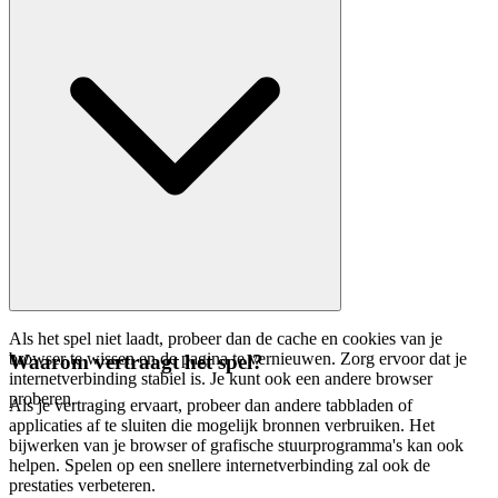
Als het spel niet laadt, probeer dan de cache en cookies van je
browser te wissen en de pagina te vernieuwen. Zorg ervoor dat je
Waarom vertraagt het spel?
internetverbinding stabiel is. Je kunt ook een andere browser
proberen.
Als je vertraging ervaart, probeer dan andere tabbladen of
applicaties af te sluiten die mogelijk bronnen verbruiken. Het
bijwerken van je browser of grafische stuurprogramma's kan ook
helpen. Spelen op een snellere internetverbinding zal ook de
prestaties verbeteren.