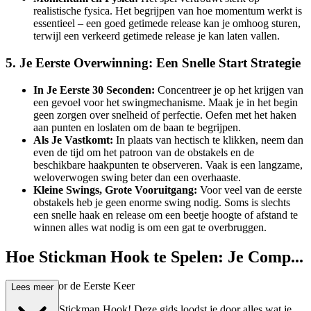
realistische fysica. Het begrijpen van hoe momentum werkt is
essentieel – een goed getimede release kan je omhoog sturen,
terwijl een verkeerd getimede release je kan laten vallen.
5. Je Eerste Overwinning: Een Snelle Start Strategie
In Je Eerste 30 Seconden:
Concentreer je op het krijgen van
een gevoel voor het swingmechanisme. Maak je in het begin
geen zorgen over snelheid of perfectie. Oefen met het haken
aan punten en loslaten om de baan te begrijpen.
Als Je Vastkomt:
In plaats van hectisch te klikken, neem dan
even de tijd om het patroon van de obstakels en de
beschikbare haakpunten te observeren. Vaak is een langzame,
weloverwogen swing beter dan een overhaaste.
Kleine Swings, Grote Vooruitgang:
Voor veel van de eerste
obstakels heb je geen enorme swing nodig. Soms is slechts
een snelle haak en release om een beetje hoogte of afstand te
winnen alles wat nodig is om een gat te overbruggen.
Hoe Stickman Hook te Spelen: Je Comp...
lete Gids voor de Eerste Keer
Lees meer
Welkom bij Stickman Hook! Deze gids loodst je door alles wat je