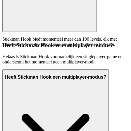
Stickman Hook biedt momenteel meer dan 100 levels, elk met
toenemende moeilijkheidsgraad om je vaardigheden te testen.
Heeft Stickman Hook een multiplayer-modus?
Helaas is Stickman Hook voornamelijk een singleplayer-game en
ondersteunt het momenteel geen multiplayer-modi.
Heeft Stickman Hook een multiplayer-modus?