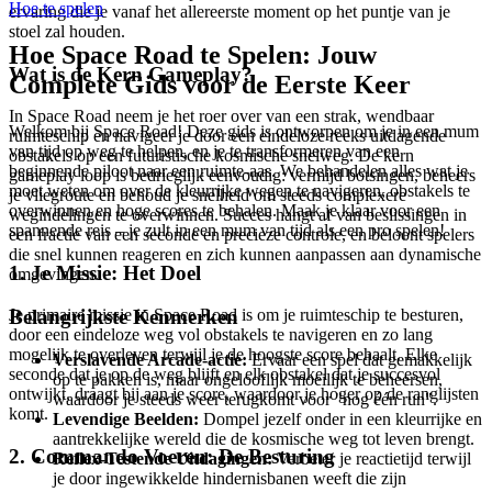
Hoe te spelen
ervaring die je vanaf het allereerste moment op het puntje van je
stoel zal houden.
Hoe Space Road te Spelen: Jouw
Wat is de Kern Gameplay?
Complete Gids voor de Eerste Keer
In Space Road neem je het roer over van een strak, wendbaar
Welkom bij Space Road! Deze gids is ontworpen om je in een mum
ruimteschip en navigeer je door een eindeloze reeks uitdagende
van tijd op weg te helpen, en je te transformeren van een
obstakels op een futuristische kosmische snelweg. De kern
beginnende piloot naar een ruimte-aas. We behandelen alles wat je
gameplay loop is bedrieglijk eenvoudig: vermijd botsingen, beheers
moet weten om over de kleurrijke wegen te navigeren, obstakels te
je vliegroute en behoud je snelheid om steeds complexere
overwinnen en hoge scores te behalen. Maak je klaar voor een
wegindelingen te overwinnen. Succes hangt af van beslissingen in
spannende reis – je zult in een mum van tijd als een pro spelen!
een fractie van een seconde en precieze controle, en beloont spelers
die snel kunnen reageren en zich kunnen aanpassen aan dynamische
1. Je Missie: Het Doel
omgevingen.
Belangrijkste Kenmerken
Je primaire missie in Space Road is om je ruimteschip te besturen,
door een eindeloze weg vol obstakels te navigeren en zo lang
mogelijk te overleven terwijl je de hoogste score behaalt. Elke
Verslavende Arcade-actie:
Ervaar een spel dat gemakkelijk
seconde dat je op de weg blijft en elk obstakel dat je succesvol
op te pakken is, maar ongelooflijk moeilijk te beheersen,
ontwijkt, draagt bij aan je score, waardoor je hoger op de ranglijsten
waardoor je steeds weer terugkomt voor "nog één run".
komt.
Levendige Beelden:
Dompel jezelf onder in een kleurrijke en
aantrekkelijke wereld die de kosmische weg tot leven brengt.
2. Commando Voeren: De Besturing
Reflex-Testende Uitdagingen:
Verbeter je reactietijd terwijl
je door ingewikkelde hindernisbanen weeft die zijn