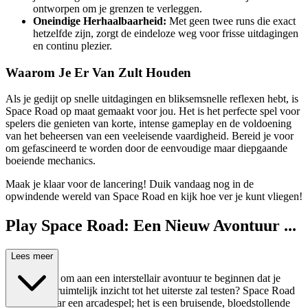
ontworpen om je grenzen te verleggen.
Oneindige Herhaalbaarheid:
Met geen twee runs die exact
hetzelfde zijn, zorgt de eindeloze weg voor frisse uitdagingen
en continu plezier.
Waarom Je Er Van Zult Houden
Als je gedijt op snelle uitdagingen en bliksemsnelle reflexen hebt, is
Space Road op maat gemaakt voor jou. Het is het perfecte spel voor
spelers die genieten van korte, intense gameplay en de voldoening
van het beheersen van een veeleisende vaardigheid. Bereid je voor
om gefascineerd te worden door de eenvoudige maar diepgaande
boeiende mechanics.
Maak je klaar voor de lancering! Duik vandaag nog in de
opwindende wereld van Space Road en kijk hoe ver je kunt vliegen!
Play Space Road: Een Nieuw Avontuur ...
Wacht!
Lees meer
Ben je klaar om aan een interstellair avontuur te beginnen dat je
reflexen en ruimtelijk inzicht tot het uiterste zal testen? Space Road
is niet zomaar een arcadespel; het is een bruisende, bloedstollende