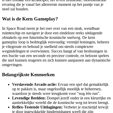
ervaring die je vanaf het allereerste moment op het puntje van je
stoel zal houden.
Wat is de Kern Gameplay?
In Space Road neem je het roer over van een strak, wendbaar
ruimteschip en navigeer je door een eindeloze reeks uitdagende
obstakels op een futuristische kosmische snelweg. De kern
gameplay loop is bedrieglijk eenvoudig: vermijd botsingen, beheers
je vliegroute en behoud je snelheid om steeds complexere
wegindelingen te overwinnen. Succes hangt af van beslissingen in
een fractie van een seconde en precieze controle, en beloont spelers
die snel kunnen reageren en zich kunnen aanpassen aan dynamische
omgevingen.
Belangrijkste Kenmerken
Verslavende Arcade-actie:
Ervaar een spel dat gemakkelijk
op te pakken is, maar ongelooflijk moeilijk te beheersen,
waardoor je steeds weer terugkomt voor "nog één run".
Levendige Beelden:
Dompel jezelf onder in een kleurrijke en
aantrekkelijke wereld die de kosmische weg tot leven brengt.
Reflex-Testende Uitdagingen:
Verbeter je reactietijd terwijl
je door ingewikkelde hindernisbanen weeft die zijn