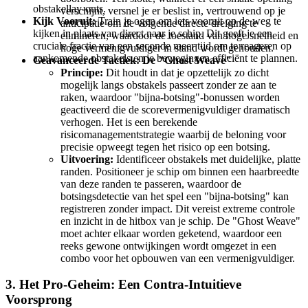
obstakellay-outs.
verschijnt, versnel je er beslist in, vertrouwend op je
Kijk Vooruit:
Train je ogen om iets vooruit op de weg te
anticipatie om de volgende directe dreiging te
kijken in plaats van direct naar je schip. Dit geeft je een
elimineren, waardoor de toestand van hoge snelheid en
cruciale fractie van een seconde meer tijd om te reageren op
hoge vermenigvuldiger in stand wordt gehouden.
aankomende obstakels en je bewegingen efficiënt te plannen.
Geavanceerde Tactiek: De "Ghost Weave"
Principe:
Dit houdt in dat je opzettelijk zo dicht
mogelijk langs obstakels passeert zonder ze aan te
raken, waardoor "bijna-botsing"-bonussen worden
geactiveerd die de scorevermenigvuldiger dramatisch
verhogen. Het is een berekende
risicomanagementstrategie waarbij de beloning voor
precisie opweegt tegen het risico op een botsing.
Uitvoering:
Identificeer obstakels met duidelijke, platte
randen. Positioneer je schip om binnen een haarbreedte
van deze randen te passeren, waardoor de
botsingsdetectie van het spel een "bijna-botsing" kan
registreren zonder impact. Dit vereist extreme controle
en inzicht in de hitbox van je schip. De "Ghost Weave"
moet achter elkaar worden geketend, waardoor een
reeks gewone ontwijkingen wordt omgezet in een
combo voor het opbouwen van een vermenigvuldiger.
3. Het Pro-Geheim: Een Contra-Intuitieve
Voorsprong