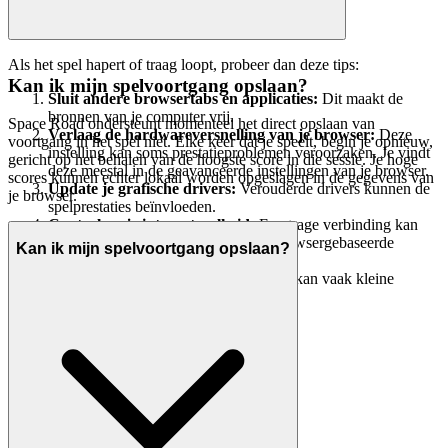
Als het spel hapert of traag loopt, probeer dan deze tips:
Kan ik mijn spelvoortgang opslaan?
Sluit andere browsertabs en applicaties:
Dit maakt de
bronnen van je computer vrij.
Space Road ondersteunt momenteel het direct opslaan van
Verlaag de hardwareversnelling van je browser:
Deze
voortgang in het spel niet. Elke keer dat je speelt, begin je opnieuw,
instelling kan soms prestatieproblemen veroorzaken. Je vindt
gericht op het behalen van de hoogste score in die sessie. Je hoge
deze meestal in de geavanceerde instellingen van je browser.
scores kunnen echter lokaal worden opgeslagen in de gegevens van
Update je grafische drivers:
Verouderde drivers kunnen de
je browser.
spelprestaties beïnvloeden.
Controleer je internetsnelheid:
Een trage verbinding kan
soms haperen veroorzaken, zelfs in browsergebaseerde
Kan ik mijn spelvoortgang opslaan?
games.
Herstart je computer:
Een frisse start kan vaak kleine
prestatieproblemen oplossen.