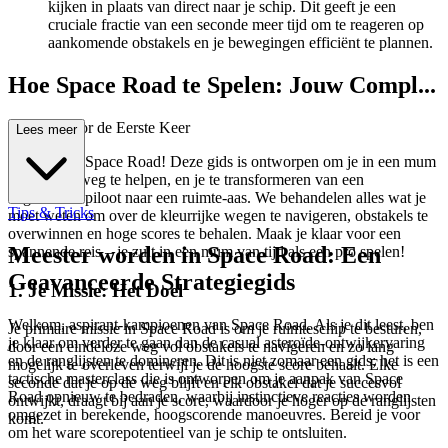
kijken in plaats van direct naar je schip. Dit geeft je een
cruciale fractie van een seconde meer tijd om te reageren op
aankomende obstakels en je bewegingen efficiënt te plannen.
Hoe Space Road te Spelen: Jouw Compl...
ete Gids voor de Eerste Keer
Lees meer
Welkom bij Space Road! Deze gids is ontworpen om je in een mum
van tijd op weg te helpen, en je te transformeren van een
beginnende piloot naar een ruimte-aas. We behandelen alles wat je
Tips & Tricks
moet weten om over de kleurrijke wegen te navigeren, obstakels te
overwinnen en hoge scores te behalen. Maak je klaar voor een
Meester worden in Space Road: Een
spannende reis – je zult in een mum van tijd als een pro spelen!
Geavanceerde Strategiegids
1. Je Missie: Het Doel
Welkom, aspirant-kampioenen van Space Road. Als je dit leest, ben
Je primaire missie in Space Road is om je ruimteschip te besturen,
je klaar om verder te gaan dan de casual asteroïde-ontwijkervaring
door een eindeloze weg vol obstakels te navigeren en zo lang
en de ranglijsten te domineren. Dit is niet zomaar een gids; het is een
mogelijk te overleven terwijl je de hoogste score behaalt. Elke
tactische masterclass die is ontworpen om je aanpak van Space
seconde dat je op de weg blijft en elk obstakel dat je succesvol
Road opnieuw te bedraden, waarbij instinctieve reacties worden
ontwijkt, draagt bij aan je score, waardoor je hoger op de ranglijsten
omgezet in berekende, hoogscorende manoeuvres. Bereid je voor
komt.
om het ware scorepotentieel van je schip te ontsluiten.