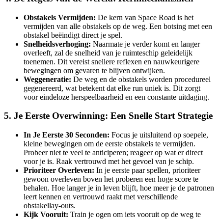
Obstakels Vermijden:
De kern van Space Road is het
vermijden van alle obstakels op de weg. Een botsing met een
obstakel beëindigt direct je spel.
Snelheidsverhoging:
Naarmate je verder komt en langer
overleeft, zal de snelheid van je ruimteschip geleidelijk
toenemen. Dit vereist snellere reflexen en nauwkeurigere
bewegingen om gevaren te blijven ontwijken.
Weggeneratie:
De weg en de obstakels worden procedureel
gegenereerd, wat betekent dat elke run uniek is. Dit zorgt
voor eindeloze herspeelbaarheid en een constante uitdaging.
5. Je Eerste Overwinning: Een Snelle Start Strategie
In Je Eerste 30 Seconden:
Focus je uitsluitend op soepele,
kleine bewegingen om de eerste obstakels te vermijden.
Probeer niet te veel te anticiperen; reageer op wat er direct
voor je is. Raak vertrouwd met het gevoel van je schip.
Prioriteer Overleven:
In je eerste paar spellen, prioriteer
gewoon overleven boven het proberen een hoge score te
behalen. Hoe langer je in leven blijft, hoe meer je de patronen
leert kennen en vertrouwd raakt met verschillende
obstakellay-outs.
Kijk Vooruit:
Train je ogen om iets vooruit op de weg te