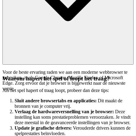
Voor de beste ervaring raden we aan een moderne webbrowser te
gebruiken, zoals Google Chrome, Mozilla Firefox of Microsoft
Waarom hapert het spel of loopt het traag?
Edge. Zorg ervoor dat je browser is bijgewerkt naar de nieuwste
versie.
Als het spel hapert of traag loopt, probeer dan deze tips:
Sluit andere browsertabs en applicaties:
Dit maakt de
bronnen van je computer vrij.
Verlaag de hardwareversnelling van je browser:
Deze
instelling kan soms prestatieproblemen veroorzaken. Je vindt
deze meestal in de geavanceerde instellingen van je browser.
Update je grafische drivers:
Verouderde drivers kunnen de
spelprestaties beïnvloeden.