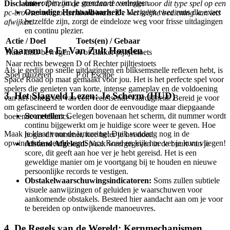
ontworpen om je grenzen te verleggen.
Disclaimer:
Dit zijn de standaard controles voor dit type spel op een
Oneindige Herhaalbaarheid:
Met geen twee runs die exact
pc-browser met toetsenbord/muis. De werkelijke bediening kan iets
hetzelfde zijn, zorgt de eindeloze weg voor frisse uitdagingen
afwijken.
en continu plezier.
Actie / Doel
Toets(en) / Gebaar
Waarom Je Er Van Zult Houden
Naar links bewegen
A of Linker pijltjestoets
Naar rechts bewegen
D of Rechter pijltjestoets
Als je gedijt op snelle uitdagingen en bliksemsnelle reflexen hebt, is
Spel pauzeren
P of Escape
Space Road op maat gemaakt voor jou. Het is het perfecte spel voor
spelers die genieten van korte, intense gameplay en de voldoening
3. Het Slagveld Lezen: Je Scherm (HUD)
van het beheersen van een veeleisende vaardigheid. Bereid je voor
om gefascineerd te worden door de eenvoudige maar diepgaande
Scoreteller:
Gelegen bovenaan het scherm, dit nummer wordt
boeiende mechanics.
continu bijgewerkt om je huidige score weer te geven. Hoe
Maak je klaar voor de lancering! Duik vandaag nog in de
hoger dit nummer, hoe beter je het doet!
opwindende wereld van Space Road en kijk hoe ver je kunt vliegen!
Afstand Afgelegd:
Vaak weergegeven in de buurt van je
score, dit geeft aan hoe ver je hebt gereisd. Het is een
geweldige manier om je voortgang bij te houden en nieuwe
persoonlijke records te vestigen.
Obstakelwaarschuwingsindicatoren:
Soms zullen subtiele
visuele aanwijzingen of geluiden je waarschuwen voor
aankomende obstakels. Besteed hier aandacht aan om je voor
te bereiden op ontwijkende manoeuvres.
4. De Regels van de Wereld: Kernmechanismen