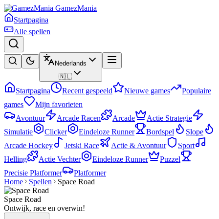
GamezMania
Startpagina
Alle spellen
Nederlands
🇳🇱
Startpagina
Recent gespeeld
Nieuwe games
Populaire
games
Mijn favorieten
Avontuur
Arcade Racen
Arcade
Actie Strategie
Simulatie
Clicker
Eindeloze Runner
Bordspel
Slope
Arcade Hockey
Jetski Race
Actie & Avontuur
Sport
Helling
Actie Vechter
Eindeloze Runner
Puzzel
Precisie Platformer
Platformer
Home
Spellen
Space Road
Space Road
Ontwijk, race en overwin!