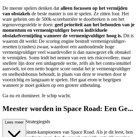
De meeste spelers denken dat
alleen focussen op het vermijden
van obstakels
de beste manier is om te spelen. Ze zitten fout. Het
ware geheim om de 500k-scorebarrière te doorbreken is om het
tegenovergestelde te doen:
geef prioriteit aan het behouden van je
momentum en vermenigvuldiger boven individuele
obstakelvermijding wanneer de vermenigvuldiger hoog is.
Dit is
waarom dit werkt: De scoring engine bestraft vermenigvuldiger-
resetten (crashes) zwaar, waardoor een aanhoudende hoge
vermenigvuldiger veel waardevoller is dan nauwgezet elk obstakel
te vermijden. Soms leidt het nemen van een iets risicovollere, maar
snellere lijn door een uitdagende sectie, zelfs als het contra-intuïtief
aanvoelt, tot een netto hogere score omdat het je vermenigvuldiger
en snelheidsbonus behoudt, in plaats van deze te resetten door te
voorzichtig en langzaam te spelen. Het gaat erom te begrijpen
wanneer je moet gokken op een grotere uitbetaling.
Ga nu en domineer. Je schip wacht.
Meester worden in Space Road: Een Ge...
avanceerde Strategiegids
Lees meer
Welkom, aspirant-kampioenen van Space Road. Als je dit leest, ben