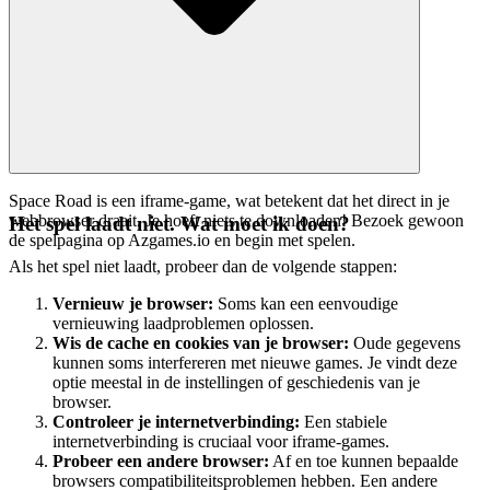
Space Road is een iframe-game, wat betekent dat het direct in je
webbrowser draait. Je hoeft niets te downloaden! Bezoek gewoon
Het spel laadt niet. Wat moet ik doen?
de spelpagina op Azgames.io en begin met spelen.
Als het spel niet laadt, probeer dan de volgende stappen:
Vernieuw je browser:
Soms kan een eenvoudige
vernieuwing laadproblemen oplossen.
Wis de cache en cookies van je browser:
Oude gegevens
kunnen soms interfereren met nieuwe games. Je vindt deze
optie meestal in de instellingen of geschiedenis van je
browser.
Controleer je internetverbinding:
Een stabiele
internetverbinding is cruciaal voor iframe-games.
Probeer een andere browser:
Af en toe kunnen bepaalde
browsers compatibiliteitsproblemen hebben. Een andere