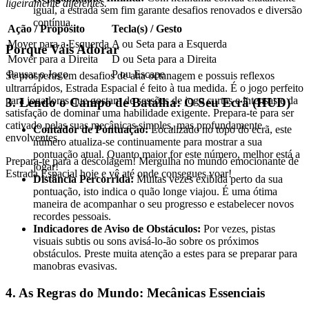
ligeiramente diferentes.
igual, a estrada sem fim garante desafios renovados e diversão
contínua.
Ação / Propósito
Tecla(s) / Gesto
Mover para a Esquerda
A ou Seta para a Esquerda
Porque Vais Adorar
Mover para a Direita
D ou Seta para a Direita
Pausar o Jogo
P ou Escape
Se prosperas em desafios de alta octanagem e possuis reflexos
ultrarrápidos, Estrada Espacial é feito à tua medida. É o jogo perfeito
para jogadores que gostam de sessões de jogo curtas e intensas e da
3. Lendo o Campo de Batalha: O Seu Ecrã (HUD)
satisfação de dominar uma habilidade exigente. Prepara-te para ser
cativado pelas suas mecânicas simples, mas profundamente
Contador de Pontuação:
Localizado no topo do ecrã, este
envolventes.
número atualiza-se continuamente para mostrar a sua
pontuação atual. Quanto maior for este número, melhor está a
Prepara-te para a descolagem! Mergulha no mundo emocionante de
jogar!
Estrada Espacial hoje e vê até onde consegues voar!
Distância Percorrida:
Muitas vezes exibida perto da sua
pontuação, isto indica o quão longe viajou. É uma ótima
maneira de acompanhar o seu progresso e estabelecer novos
recordes pessoais.
Indicadores de Aviso de Obstáculos:
Por vezes, pistas
visuais subtis ou sons avisá-lo-ão sobre os próximos
obstáculos. Preste muita atenção a estes para se preparar para
manobras evasivas.
4. As Regras do Mundo: Mecânicas Essenciais