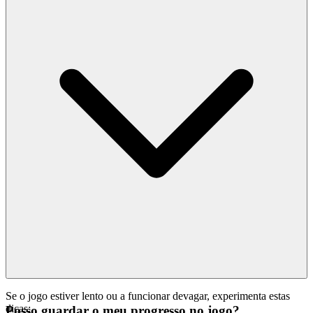
Se o jogo estiver lento ou a funcionar devagar, experimenta estas
dicas:
Posso guardar o meu progresso no jogo?