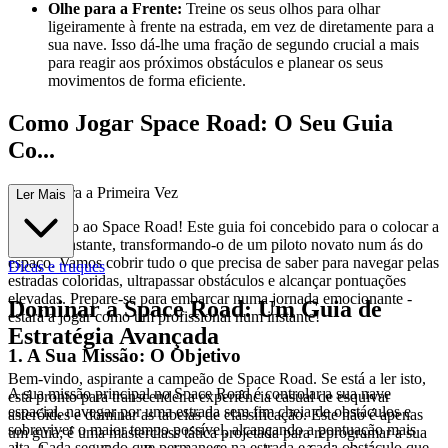
Olhe para a Frente:
Treine os seus olhos para olhar
ligeiramente à frente na estrada, em vez de diretamente para a
sua nave. Isso dá-lhe uma fração de segundo crucial a mais
para reagir aos próximos obstáculos e planear os seus
movimentos de forma eficiente.
Como Jogar Space Road: O Seu Guia
Co...
mpleto para a Primeira Vez
Ler Mais
Bem-vindo ao Space Road! Este guia foi concebido para o colocar a
par num instante, transformando-o de um piloto novato num ás do
espaço. Vamos cobrir tudo o que precisa de saber para navegar pelas
Dicas e truques
estradas coloridas, ultrapassar obstáculos e alcançar pontuações
elevadas. Prepare-se para embarcar numa jornada emocionante -
Dominar a Space Road: Um Guia de
estará a jogar como um profissional num instante!
Estratégia Avançada
1. A Sua Missão: O Objetivo
Bem-vindo, aspirante a campeão de Space Road. Se está a ler isto,
A sua missão principal no Space Road é controlar a sua nave
está pronto para transcender a experiência casual de esquivar
espacial, navegar por uma estrada sem fim cheia de obstáculos e
asteróides e dominar as tabelas de classificação. Este não é apenas
sobreviver o maior tempo possível, alcançando a pontuação mais
um guia; é uma masterclass tática projetada para reprogramar a sua
alta. Cada segundo que permanece na estrada e cada obstáculo que