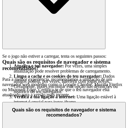
Se o jogo não estiver a carregar, tenta os seguintes passos:
Quais são os requisitos de navegador e sistema
Atualiza o teu navegador:
Por vezes, uma simples
recomendados?
atualização pode resolver problemas de carregamento.
Limpa a cache e os cookies do teu navegador:
Dados
Para a melhor experiência, recomendamos a utilização de um
antigos podem, por vezes, interferir com jogos novos.
navegador web moderno como o Google Chrome, Mozilla Firefox
Geralmente, podes encontrar esta opção nas definições ou
ou Microsoft Edge. Certifica-te de que o teu navegador está
histórico do teu navegador.
atualizado para a versão mais recente.
Verifica a tua ligação à internet:
Uma ligação estável à
internet é crucial para jogos iframe.
Experimenta um navegador diferente:
Ocasionalmente,
Quais são os requisitos de navegador e sistema
certos navegadores podem ter problemas de compatibilidade.
recomendados?
Tentar outro navegador (como Chrome, Firefox ou Edge)
pode ajudar.
Desativa as extensões do navegador:
Algumas extensões do