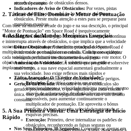
através de campos de obstáculos densos.
recordes pessoais.
Indicadores de Aviso de Obstáculos:
Por vezes, pistas
2. Táticas de Elite: Dominar o Motor de Pontuação
visuais subtis ou sons avisá-lo-ão sobre os próximos
obstáculos. Preste muita atenção a estes para se preparar para
manobras evasivas.
Com base na natureza arcade do jogo e na sua descrição, o principal
"Motor de Pontuação" em Space Road é inequivocamente
4. As Regras do Mundo: Mecânicas Essenciais
Velocidade & Combos
. O jogo recompensa a navegação contínua
e ininterrupta através de obstáculos, o que implica que a velocidade
sustentada e as esquivas perfeitamente encadeadas levam a
Evitar Obstáculos:
A mecânica principal do Space Road é
multiplicadores de pontuação em escalada. Cada quase-acidente,
evitar todos os obstáculos na estrada. Colidir com qualquer
cada tecelagem perfeitamente cronometrada, alimenta este motor. O
obstáculo terminará imediatamente o seu jogo.
objetivo não é apenas sobreviver; é sobreviver
com estilo
e
Aumento de Velocidade:
À medida que progride e sobrevive
implacavelmente
.
mais tempo, a sua nave espacial aumentará gradualmente a
sua velocidade. Isso exige reflexos mais rápidos e
Tática Avançada: O "Vórtice de Velocidade"
movimentos mais precisos para continuar a evitar perigos.
Princípio:
Esta tática consiste em manter
Geração da Estrada:
A estrada e os seus obstáculos são
intencionalmente a velocidade máxima possível, mesmo
gerados processualmente, o que significa que cada corrida é
através de aglomerados de obstáculos aparentemente
única. Isso garante uma rejogabilidade sem fim e um desafio
impossíveis, para aumentar continuamente o
constante.
multiplicador de pontuação. Ele aproveita o bónus
implícito do jogo para alta velocidade sustentada e
5. A Sua Primeira Vitória: Uma Estratégia de Início
esquivas precisas.
Rápido
Execução:
Primeiro, deve internalizar os padrões de
obstáculos, reconhecendo as faixas seguras ou
Nos Seus Primeiros 30 Segundos:
Concentre-se apenas em
caminhos de movimento mínimo. Então, deve resistir à