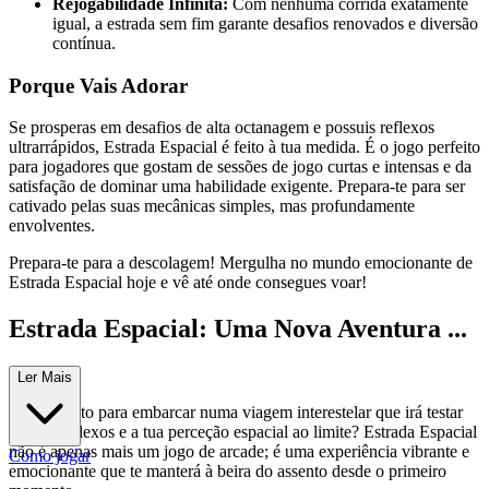
Rejogabilidade Infinita:
Com nenhuma corrida exatamente
igual, a estrada sem fim garante desafios renovados e diversão
contínua.
Porque Vais Adorar
Se prosperas em desafios de alta octanagem e possuis reflexos
ultrarrápidos, Estrada Espacial é feito à tua medida. É o jogo perfeito
para jogadores que gostam de sessões de jogo curtas e intensas e da
satisfação de dominar uma habilidade exigente. Prepara-te para ser
cativado pelas suas mecânicas simples, mas profundamente
envolventes.
Prepara-te para a descolagem! Mergulha no mundo emocionante de
Estrada Espacial hoje e vê até onde consegues voar!
Estrada Espacial: Uma Nova Aventura ...
Espera!
Ler Mais
Estás pronto para embarcar numa viagem interestelar que irá testar
os teus reflexos e a tua perceção espacial ao limite? Estrada Espacial
não é apenas mais um jogo de arcade; é uma experiência vibrante e
Como jogar
emocionante que te manterá à beira do assento desde o primeiro