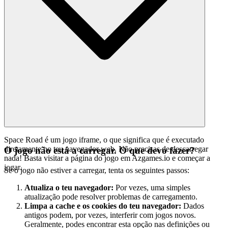
Space Road é um jogo iframe, o que significa que é executado
diretamente no teu navegador web. Não precisas de descarregar
O jogo não está a carregar. O que devo fazer?
nada! Basta visitar a página do jogo em Azgames.io e começar a
jogar.
Se o jogo não estiver a carregar, tenta os seguintes passos:
Atualiza o teu navegador:
Por vezes, uma simples
atualização pode resolver problemas de carregamento.
Limpa a cache e os cookies do teu navegador:
Dados
antigos podem, por vezes, interferir com jogos novos.
Geralmente, podes encontrar esta opção nas definições ou