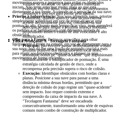
movimentos suaves e pequenos para evitar os obstáculos
vontade de abrandar ou fazer grandes manobras
iniciais. Não tente antecipar muito; reaja ao que está
evasivas; em vez disso, concentre-se em movimentos
diretamente à sua frente. Acomode-se à sensação da sua nave.
pequenos e precisos para passar pela agulha.
Priorize a Sobrevivência:
Nos seus primeiros jogos, priorize
Finalmente, quando aparecer uma lacuna estreita,
simplesmente sobreviver em vez de tentar alcançar uma
acelere decisivamente para ela, confiando na sua
pontuação alta. Quanto mais tempo ficar vivo, mais aprenderá
antecipação para limpar a próxima ameaça imediata,
os padrões e se familiarizará com diferentes layouts de
perpetuando assim o estado de alta velocidade e alto
obstáculos.
multiplicador.
Olhe para a Frente:
Treine os seus olhos para olhar
Tática Avançada: A "Tecelagem Fantasma"
ligeiramente à frente na estrada, em vez de diretamente para a
Princípio:
Isto envolve passar deliberadamente o mais
sua nave. Isso dá-lhe uma fração de segundo crucial a mais
próximo possível dos obstáculos sem tocar neles,
para reagir aos próximos obstáculos e planear os seus
acionando bónus de "quase-acidente" que impulsionam
movimentos de forma eficiente.
dramaticamente o multiplicador de pontuação. É uma
estratégia calculada de gestão de risco, onde a
recompensa pela precisão supera o risco de colisão.
Execução:
Identifique obstáculos com bordas claras e
planas. Posicione a sua nave para passar a uma
distância mínima dessas bordas, permitindo que a
deteção de colisão do jogo registe um "quase-acidente"
sem impacto. Isso requer controlo extremo e
compreensão da caixa de impacto da sua nave. A
"Tecelagem Fantasma" deve ser encadeada
consecutivamente, transformando uma série de esquivas
comuns num combo de construção de multiplicador.