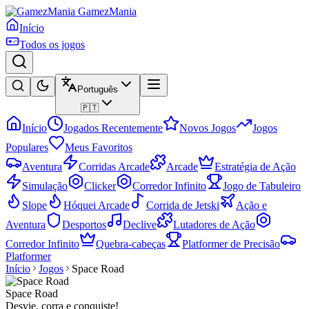
GamezMania
Início
Todos os jogos
Português
🇵🇹
Início
Jogados Recentemente
Novos Jogos
Jogos
Populares
Meus Favoritos
Aventura
Corridas Arcade
Arcade
Estratégia de Ação
Simulação
Clicker
Corredor Infinito
Jogo de Tabuleiro
Slope
Hóquei Arcade
Corrida de Jetski
Ação e
Aventura
Desportos
Declive
Lutadores de Ação
Corredor Infinito
Quebra-cabeças
Platformer de Precisão
Platformer
Início
Jogos
Space Road
Space Road
Desvie, corra e conquiste!