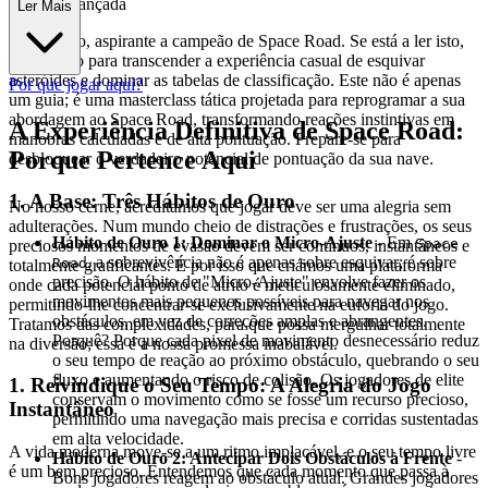
ratégia Avançada
Ler Mais
Bem-vindo, aspirante a campeão de Space Road. Se está a ler isto,
está pronto para transcender a experiência casual de esquivar
asteróides e dominar as tabelas de classificação. Este não é apenas
Por que jogar aqui?
um guia; é uma masterclass tática projetada para reprogramar a sua
abordagem ao Space Road, transformando reações instintivas em
A Experiência Definitiva de Space Road:
manobras calculadas e de alta pontuação. Prepare-se para
Porque Pertence Aqui
desbloquear o verdadeiro potencial de pontuação da sua nave.
1. A Base: Três Hábitos de Ouro
No nosso cerne, acreditamos que jogar deve ser uma alegria sem
adulterações. Num mundo cheio de distrações e frustrações, os seus
Hábito de Ouro 1: Dominar o Micro-Ajuste
- Em
Space
preciosos momentos de evasão devem ser contínuos, instantâneos e
, a sobrevivência não é apenas sobre esquivar; é sobre
Road
totalmente gratificantes. É por isso que criámos uma plataforma
precisão. O hábito de "Micro-Ajuste" envolve fazer os
onde cada potencial ponto de atrito é meticulosamente eliminado,
movimentos mais pequenos possíveis para navegar nos
permitindo-lhe concentrar-se exclusivamente na euforia do jogo.
obstáculos, em vez de correções amplas e abrangentes.
Tratamos das complexidades, para que possa mergulhar totalmente
Porquê? Porque cada pixel de movimento desnecessário reduz
na diversão; essa é a nossa promessa inabalável.
o seu tempo de reação ao próximo obstáculo, quebrando o seu
fluxo e aumentando o risco de colisão. Os jogadores de elite
1. Reivindique o Seu Tempo: A Alegria do Jogo
conservam o movimento como se fosse um recurso precioso,
Instantâneo
permitindo uma navegação mais precisa e corridas sustentadas
em alta velocidade.
A vida moderna move-se a um ritmo implacável, e o seu tempo livre
Hábito de Ouro 2: Antecipar Dois Obstáculos à Frente
-
é um bem precioso. Entendemos que cada momento que passa à
Bons jogadores reagem ao obstáculo atual. Grandes jogadores