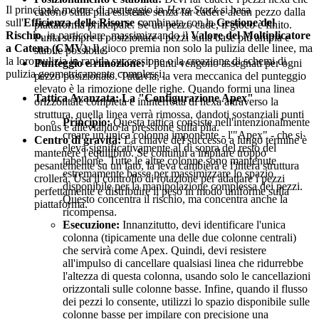
Il principale motore di punteggio in
Hexa Stack
si basa
cadono sulla pila esistente senza far cadere alcun pezzo dalla
sull'
Efficienza delle Risorse
combinata con la
Gestione del
piattaforma principale. Se un pezzo cade, il gioco è finito.
Rischio
, in particolare, massimizzando il
Valore del Moltiplicatore
Punta sempre a posizionare i pezzi sulla base più ampia e
a Catena (CMV)
. Il gioco premia non solo la pulizia delle linee, ma
stabile possibile.
la loro pulizia in rapida successione o la creazione di schemi di
Punteggio e rimozione:
I punti vengono assegnati per ogni
pulizia geometricamente complessi.
pezzo posizionato. Tuttavia, la vera meccanica del punteggio
elevato è la rimozione delle righe. Quando formi una linea
Tattica Avanzata: La "Configurazione Apex"
orizzontale completa e ininterrotta di hexa attraverso la
struttura, quella linea verrà rimossa, dandoti sostanziali punti
Principio:
Questa tattica consiste nell'intenzionalmente
bonus e alleviando la pressione sulla pila.
creare un'unica colonna imponente - l'"Apex" - che si
Centro di gravità:
La chiave del successo a lungo termine è
eleva significativamente al di sopra del resto del
mantenere l'equilibrio. Se continui a impilare troppo
tabellone. Tutte le altre colonne sono mantenute
pesantemente su un lato, la leva cambierà e l'intera struttura
estremamente basse per massimizzare lo spazio
crollerà. Usa il controllo di rotazione per adattare i pezzi
disponibile per la manipolazione complessa dei pezzi.
perfettamente e distribuire il peso in modo uniforme sulla
Questo concentra il rischio, ma concentra anche la
piattaforma.
ricompensa.
Esecuzione:
Innanzitutto, devi identificare l'unica
colonna (tipicamente una delle due colonne centrali)
che servirà come Apex. Quindi, devi resistere
all'impulso di cancellare qualsiasi linea che ridurrebbe
l'altezza di questa colonna, usando solo le cancellazioni
orizzontali sulle colonne basse. Infine, quando il flusso
dei pezzi lo consente, utilizzi lo spazio disponibile sulle
colonne basse per impilare con precisione una