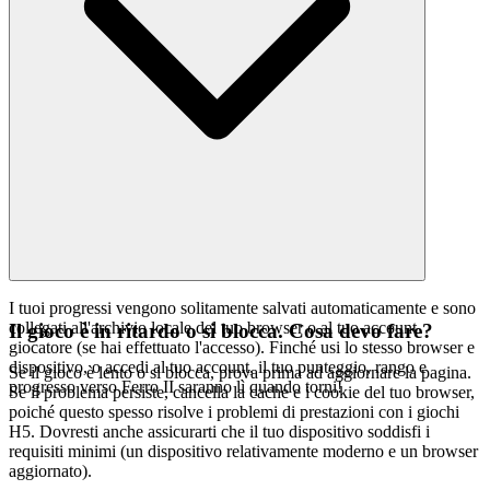
curatoriale: meno rumore, più della qualità che meriti.
I tuoi progressi vengono solitamente salvati automaticamente e sono
collegati all'archivio locale del tuo browser o al tuo account
Il gioco è in ritardo o si blocca. Cosa devo fare?
giocatore (se hai effettuato l'accesso). Finché usi lo stesso browser e
dispositivo, o accedi al tuo account, il tuo punteggio, rango e
Se il gioco è lento o si blocca, prova prima ad aggiornare la pagina.
progresso verso Ferro II saranno lì quando torni!
Se il problema persiste, cancella la cache e i cookie del tuo browser,
poiché questo spesso risolve i problemi di prestazioni con i giochi
H5. Dovresti anche assicurarti che il tuo dispositivo soddisfi i
requisiti minimi (un dispositivo relativamente moderno e un browser
aggiornato).