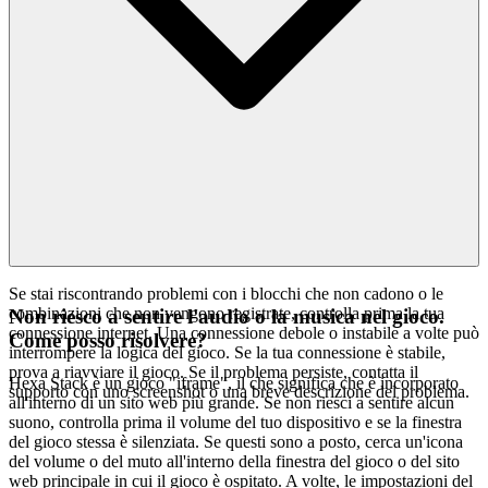
Se stai riscontrando problemi con i blocchi che non cadono o le
combinazioni che non vengono registrate, controlla prima la tua
Non riesco a sentire l'audio o la musica nel gioco.
connessione internet. Una connessione debole o instabile a volte può
Come posso risolvere?
interrompere la logica del gioco. Se la tua connessione è stabile,
prova a riavviare il gioco. Se il problema persiste, contatta il
Hexa Stack è un gioco "iframe", il che significa che è incorporato
supporto con uno screenshot o una breve descrizione del problema.
all'interno di un sito web più grande. Se non riesci a sentire alcun
suono, controlla prima il volume del tuo dispositivo e se la finestra
del gioco stessa è silenziata. Se questi sono a posto, cerca un'icona
del volume o del muto all'interno della finestra del gioco o del sito
web principale in cui il gioco è ospitato. A volte, le impostazioni del