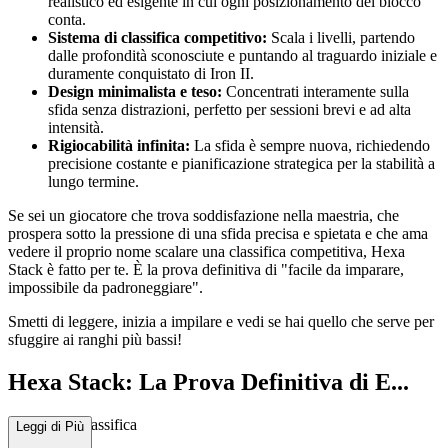
realistico ed esigente in cui ogni posizionamento del blocco
conta.
Sistema di classifica competitivo:
Scala i livelli, partendo
dalle profondità sconosciute e puntando al traguardo iniziale e
duramente conquistato di Iron II.
Design minimalista e teso:
Concentrati interamente sulla
sfida senza distrazioni, perfetto per sessioni brevi e ad alta
intensità.
Rigiocabilità infinita:
La sfida è sempre nuova, richiedendo
precisione costante e pianificazione strategica per la stabilità a
lungo termine.
Se sei un giocatore che trova soddisfazione nella maestria, che
prospera sotto la pressione di una sfida precisa e spietata e che ama
vedere il proprio nome scalare una classifica competitiva, Hexa
Stack è fatto per te. È la prova definitiva di "facile da imparare,
impossibile da padroneggiare".
Smetti di leggere, inizia a impilare e vedi se hai quello che serve per
sfuggire ai ranghi più bassi!
Hexa Stack: La Prova Definitiva di E...
quilibrio e Classifica
Leggi di Più