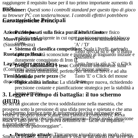
raggiungere il requisito base per il tuo primo importante aumento di
grado.
Disclaimer:
Questi sono i controlli standard per questo tipo di gioco
su browser PC con tastiera/mouse. I controlli effettivi potrebbero
Caratteristiche Principali
essere leggermente diversi.
Puzzle basati sulla fisica pura:
Vivi un motore fisico
Azione / Scopo
Tasto/i / Gesto
realistico ed esigente in cui ogni posizionamento del blocco
Muovi pezzo Hexa
Tasti freccia sinistra/destra o
conta.
(Sinistra/Destra)
'A' / 'D'
Sistema di classifica competitivo:
Scala i livelli, partendo
Tasto freccia su o 'W' o Barra
Ruota pezzo Hexa
dalle profondità sconosciute e puntando al traguardo iniziale e
spaziatrice
duramente conquistato di Iron II.
Lascia cadere pezzo Hexa
Tasto freccia giù o 'S' o Click
Design minimalista e teso:
Concentrati interamente sulla
(Conferma posizionamento)
del mouse sinistro
sfida senza distrazioni, perfetto per sessioni brevi e ad alta
Tieni/Metti da parte pezzo
(Se
Tasto 'E' o Click del mouse
intensità.
disponibile)
destro
Rigiocabilità infinita:
La sfida è sempre nuova, richiedendo
precisione costante e pianificazione strategica per la stabilità a
lungo termine.
3. Leggere il campo di battaglia: il tuo schermo
(HUD)
Se sei un giocatore che trova soddisfazione nella maestria, che
prospera sotto la pressione di una sfida precisa e spietata e che ama
Lo schermo fornisce tutte le informazioni vitali necessarie per
vedere il proprio nome scalare una classifica competitiva, Hexa
prendere decisioni cruciali sull'impilamento. Presta molta attenzione
Stack è fatto per te. È la prova definitiva di "facile da imparare,
a questi elementi:
impossibile da padroneggiare".
Punteggio attuale:
Tipicamente visualizzato in modo chiaro
Smetti di leggere, inizia a impilare e vedi se hai quello che serve per