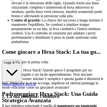
elevato è la rimozione delle righe. Quando formi una linea
orizzontale completa e ininterrotta di hexa attraverso la
struttura, quella linea verrà rimossa, dandoti sostanziali punti
bonus e alleviando la pressione sulla pila.
Centro di gravità:
La chiave del successo a lungo termine è
mantenere l'equilibrio. Se continui a impilare troppo
pesantemente su un lato, la leva cambierà e l'intera struttura
crollerà. Usa il controllo di rotazione per adattare i pezzi
perfettamente e distribuire il peso in modo uniforme sulla
piattaforma.
Come giocare a Hexa Stack: La tua gu...
ida completa per la prima volta
Leggi di Più
Benvenuto in Hexa Stack! Questo gioco è progettato per un
divertimento rapido e un facile apprendimento. Non lasciarti
intimidire dal nome: iniziare è semplice e questa guida ti illustrerà le
basi. Prima che tu te ne accorga, impilerai ed otterrai punteggi in
Suggerimenti e trucchi
modo efficiente come un giocatore avanzato!
Padroneggiare Hexa Stack: Una Guida
1. La tua missione: l'obiettivo
Strategica Avanzata
Il tuo obiettivo principale è quello di
mantenere un punteggio