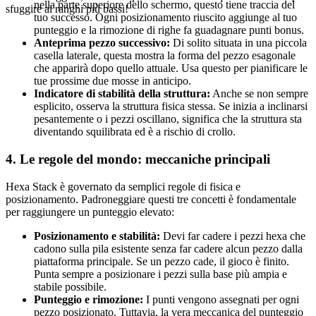
nella parte superiore dello schermo, questo tiene traccia del
sfuggire ai ranghi più bassi!
tuo successo. Ogni posizionamento riuscito aggiunge al tuo
punteggio e la rimozione di righe fa guadagnare punti bonus.
Anteprima pezzo successivo:
Di solito situata in una piccola
casella laterale, questa mostra la forma del pezzo esagonale
che apparirà dopo quello attuale. Usa questo per pianificare le
tue prossime due mosse in anticipo.
Indicatore di stabilità della struttura:
Anche se non sempre
esplicito, osserva la struttura fisica stessa. Se inizia a inclinarsi
pesantemente o i pezzi oscillano, significa che la struttura sta
diventando squilibrata ed è a rischio di crollo.
4. Le regole del mondo: meccaniche principali
Hexa Stack è governato da semplici regole di fisica e
posizionamento. Padroneggiare questi tre concetti è fondamentale
per raggiungere un punteggio elevato:
Posizionamento e stabilità:
Devi far cadere i pezzi hexa che
cadono sulla pila esistente senza far cadere alcun pezzo dalla
piattaforma principale. Se un pezzo cade, il gioco è finito.
Punta sempre a posizionare i pezzi sulla base più ampia e
stabile possibile.
Punteggio e rimozione:
I punti vengono assegnati per ogni
pezzo posizionato. Tuttavia, la vera meccanica del punteggio