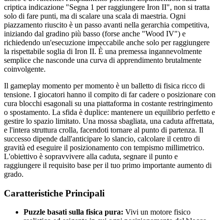
criptica indicazione "Segna 1 per raggiungere Iron II", non si tratta
solo di fare punti, ma di scalare una scala di maestria. Ogni
piazzamento riuscito è un passo avanti nella gerarchia competitiva,
iniziando dal gradino più basso (forse anche "Wood IV") e
richiedendo un'esecuzione impeccabile anche solo per raggiungere
la rispettabile soglia di Iron II. È una premessa ingannevolmente
semplice che nasconde una curva di apprendimento brutalmente
coinvolgente.
Il gameplay momento per momento è un balletto di fisica ricco di
tensione. I giocatori hanno il compito di far cadere o posizionare con
cura blocchi esagonali su una piattaforma in costante restringimento
o spostamento. La sfida è duplice: mantenere un equilibrio perfetto e
gestire lo spazio limitato. Una mossa sbagliata, una caduta affrettata,
e l'intera struttura crolla, facendoti tornare al punto di partenza. Il
successo dipende dall'anticipare lo slancio, calcolare il centro di
gravità ed eseguire il posizionamento con tempismo millimetrico.
L'obiettivo è sopravvivere alla caduta, segnare il punto e
raggiungere il requisito base per il tuo primo importante aumento di
grado.
Caratteristiche Principali
Puzzle basati sulla fisica pura:
Vivi un motore fisico