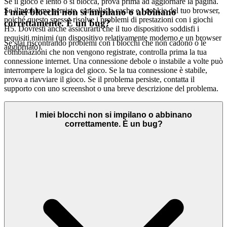
Se il gioco è lento o si blocca, prova prima ad aggiornare la pagina.
Se il problema persiste, cancella la cache e i cookie del tuo browser,
I miei blocchi non si impilano o abbinano
poiché questo spesso risolve i problemi di prestazioni con i giochi
correttamente. È un bug?
H5. Dovresti anche assicurarti che il tuo dispositivo soddisfi i
requisiti minimi (un dispositivo relativamente moderno e un browser
Se stai riscontrando problemi con i blocchi che non cadono o le
aggiornato).
combinazioni che non vengono registrate, controlla prima la tua
connessione internet. Una connessione debole o instabile a volte può
interrompere la logica del gioco. Se la tua connessione è stabile,
prova a riavviare il gioco. Se il problema persiste, contatta il
supporto con uno screenshot o una breve descrizione del problema.
I miei blocchi non si impilano o abbinano
correttamente. È un bug?