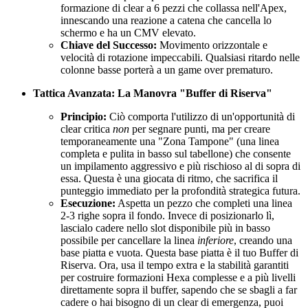
formazione di clear a 6 pezzi che collassa nell'Apex,
innescando una reazione a catena che cancella lo
schermo e ha un CMV elevato.
Chiave del Successo:
Movimento orizzontale e
velocità di rotazione impeccabili. Qualsiasi ritardo nelle
colonne basse porterà a un game over prematuro.
Tattica Avanzata: La Manovra "Buffer di Riserva"
Principio:
Ciò comporta l'utilizzo di un'opportunità di
clear critica
non
per segnare punti, ma per creare
temporaneamente una "Zona Tampone" (una linea
completa e pulita in basso sul tabellone) che consente
un impilamento aggressivo e più rischioso al di sopra di
essa. Questa è una giocata di ritmo, che sacrifica il
punteggio immediato per la profondità strategica futura.
Esecuzione:
Aspetta un pezzo che completi una linea
2-3 righe sopra il fondo. Invece di posizionarlo lì,
lascialo cadere nello slot disponibile più in basso
possibile per cancellare la linea
inferiore
, creando una
base piatta e vuota. Questa base piatta è il tuo Buffer di
Riserva. Ora, usa il tempo extra e la stabilità garantiti
per costruire formazioni Hexa complesse e a più livelli
direttamente sopra il buffer, sapendo che se sbagli a far
cadere o hai bisogno di un clear di emergenza, puoi