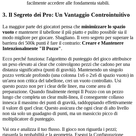
facilmente accedere alle fondamenta stabili.
3. Il Segreto dei Pro: Un Vantaggio Controintuitivo
La maggior parte dei giocatori pensa che
minimizzare lo spazio
vuoto
e mantenere il tabellone il più piatto e pulito possibile sia il
modo migliore per giocare. Sbagliano. Il vero segreto per superare la
barriera dei 500k punti è fare il contrario:
Creare e Mantenere
Intenzionalmente "Il Pozzo"
.
Ecco perché funziona: l'algoritmo di punteggio del gioco attribuisce
un peso elevato ai clear che coinvolgono pezzi che cadono per una
distanza significativa (punti di gravità). Mantenendo un singolo
pozzo verticale profondo (una colonna 1x6 o 2x6 di spazio vuoto) in
un'area non critica del tabellone, crei un vuoto controllato. Usi
questo pozzo non per i clear delle linee, ma come area di
preparazione. Quando finalmente riempi Il Pozzo con un pezzo
lungo che completa un clear multi-linea, il conseguente collasso
innesca il massimo dei punti di gravità, raddoppiando effettivamente
il valore di quel clear. Questo assicura che ogni clear di alto livello
non sia solo un guadagno di punti, ma un massiccio picco di
moltiplicatore di punteggio.
Vai ora e analizza il tuo flusso. Il gioco non riguarda i pezzi;
riguarda la probabilità e la geometria. Esegui la Configurazione