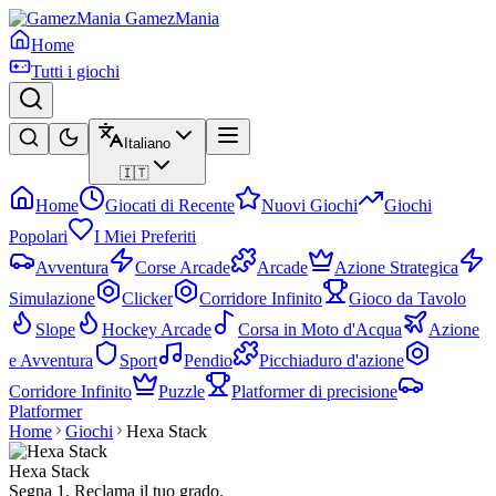
GamezMania
Home
Tutti i giochi
Italiano
🇮🇹
Home
Giocati di Recente
Nuovi Giochi
Giochi
Popolari
I Miei Preferiti
Avventura
Corse Arcade
Arcade
Azione Strategica
Simulazione
Clicker
Corridore Infinito
Gioco da Tavolo
Slope
Hockey Arcade
Corsa in Moto d'Acqua
Azione
e Avventura
Sport
Pendio
Picchiaduro d'azione
Corridore Infinito
Puzzle
Platformer di precisione
Platformer
Home
Giochi
Hexa Stack
Hexa Stack
Segna 1. Reclama il tuo grado.