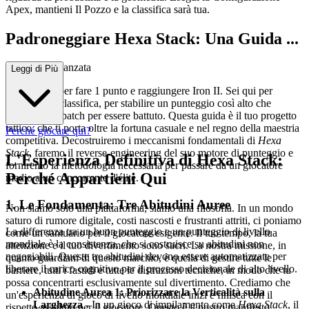
Apex, mantieni Il Pozzo e la classifica sarà tua.
Padroneggiare Hexa Stack: Una Guida ...
Strategica Avanzata
Leggi di Più
Non sei qui per fare 1 punto e raggiungere Iron II. Sei qui per
dominare la classifica, per stabilire un punteggio così alto che
richiede una patch per essere battuto. Questa guida è il tuo progetto
tattico, che ti porta oltre la fortuna casuale e nel regno della maestria
Perché giocare qui?
competitiva. Decostruiremo i meccanismi fondamentali di
Hexa
Stack
, faremo il reverse-engineering del suo motore di punteggio e
L'Esperienza Definitiva di Hexa Stack:
forniremo la metodologia necessaria per passare da un giocatore
Perché Appartieni Qui
medio a un concorrente d'élite.
1. Le Fondamenta: Tre Abitudini Auree
Non siamo solo una piattaforma; siamo una filosofia. In un mondo
saturo di rumore digitale, costi nascosti e frustranti attriti, ci poniamo
La differenza tra un buon punteggio e un punteggio di livello
come un santuario per il giocatore esigente. Il tuo tempo, la tua
mondiale è la consistenza, che si costruisce su abitudini non
attenzione e il tuo divertimento sono sacri. La nostra missione, in
negoziabili. Queste tre abitudini devono essere automatizzate per
quanto guardiani di questo marchio, è quella di gestire tutte le
liberare il carico cognitivo per il processo decisionale di alto livello.
barriere, tutti i fastidi e tutte le distrazioni tecniche, in modo che tu
possa concentrarti esclusivamente sul divertimento. Crediamo che
Abitudine Aurea 1: Priorizzare la Verticalità sulla
un'esperienza di gioco di livello mondiale inizi e finisca con il
Larghezza
- In un gioco di impilamento come
Hexa Stack
, il
rispetto assoluto per il giocatore. Questo è il nostro manifesto.