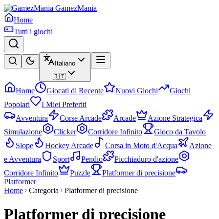
GamezMania
Home
Tutti i giochi
Italiano
🇮🇹
Home
Giocati di Recente
Nuovi Giochi
Giochi
Popolari
I Miei Preferiti
Avventura
Corse Arcade
Arcade
Azione Strategica
Simulazione
Clicker
Corridore Infinito
Gioco da Tavolo
Slope
Hockey Arcade
Corsa in Moto d'Acqua
Azione
e Avventura
Sport
Pendio
Picchiaduro d'azione
Corridore Infinito
Puzzle
Platformer di precisione
Platformer
Home
Categoria
Platformer di precisione
Platformer di precisione