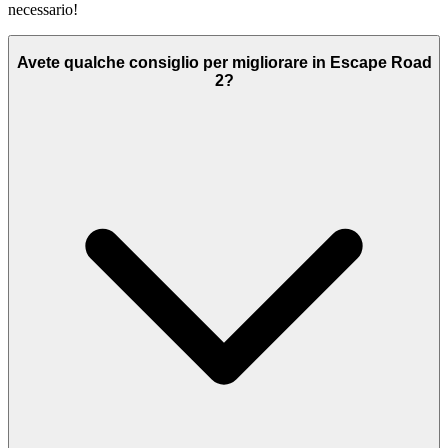
necessario!
Avete qualche consiglio per migliorare in Escape Road
2?