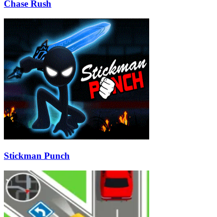
Chase Rush
Stickman Punch