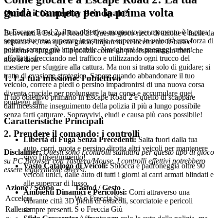
guida completa per la prima volta
Qual è il Gameplay Principale?
In Escape Road 2, il tuo obiettivo momento per momento è la pura
Benvenuti a Escape Road 2! Questo gioco ricco di azione è facile da
sopravvivenza: superare in astuzia e superare in velocità una forza di
imparare e, con questa guida, imparerai velocemente le basi e
polizia sempre più implacabile. Navigherai in paesaggi urbani
inizierai a sfuggire alla polizia come un professionista in men che
affollati, sfrecciando nel traffico e utilizzando ogni trucco del
non si dica.
mestiere per sfuggire alla cattura. Ma non si tratta solo di guidare; si
tratta di evasione strategica. Sapere quando abbandonare il tuo
1. La tua missione: l'obiettivo
veicolo, correre a piedi o persino impadronirsi di una nuova corsa
diventa cruciale per prolungare la tua corsa e accumulare quei
Il tuo obiettivo primario in Escape Road 2 è quello di scappare
punteggi alti.
dall'incessante inseguimento della polizia il più a lungo possibile
senza farti catturare. Sopravvivi, eludi e causa più caos possibile!
Caratteristiche Principali
2. Prendere il comando: i controlli
Libertà di Fuga Senza Precedenti:
Salta fuori dalla tua
auto, corri, nuota e persino dirotta altri veicoli per mantenere
Disclaimer:
Questi sono i controlli standard per questo tipo di gioco
vivo l'inseguimento!
su PC Browser con Tastiera/Mouse. I controlli effettivi potrebbero
Vasto Catalogo di Veicoli:
Sblocca e padroneggia oltre 90
essere leggermente diversi.
veicoli unici, dalle auto di tutti i giorni ai carri armati blindati e
alle supercar di lusso.
Azione / Scopo
Tasto/i / Gesto
Ambienti Dinamici e Pericolosi:
Corri attraverso una
Accelera
W o Freccia Su
vibrante città 3D piena di ostacoli, scorciatoie e pericoli
Rallenta
S o Freccia Giù
sempre presenti.