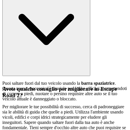
Puoi saltare fuori dal tuo veicolo usando la
barra spaziatrice
.
Questa nuova meccanica è cruciale per fughe efficaci, permettendoti
Avete qualche consiglio per migliorare in Escape
di correre a piedi, nuotare o persino requisire altre auto se il tuo
Road 2?
veicolo attuale è danneggiato o bloccato.
Per migliorare le tue possibilità di successo, cerca di padroneggiare
sia le abilità di guida che quelle a piedi. Utilizza l'ambiente usando
vicoli, edifici e corpi idrici strategicamente per eludere gli
inseguitori. Sapere quando saltare fuori dalla tua auto è anche
fondamentale. Tieni sempre d'occhio altre auto che puoi requisire se