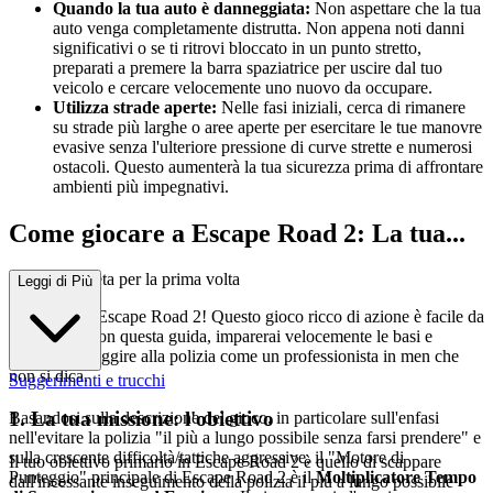
Quando la tua auto è danneggiata:
Non aspettare che la tua
auto venga completamente distrutta. Non appena noti danni
significativi o se ti ritrovi bloccato in un punto stretto,
preparati a premere la barra spaziatrice per uscire dal tuo
veicolo e cercare velocemente uno nuovo da occupare.
Utilizza strade aperte:
Nelle fasi iniziali, cerca di rimanere
su strade più larghe o aree aperte per esercitare le tue manovre
evasive senza l'ulteriore pressione di curve strette e numerosi
ostacoli. Questo aumenterà la tua sicurezza prima di affrontare
ambienti più impegnativi.
Come giocare a Escape Road 2: La tua...
guida completa per la prima volta
Leggi di Più
Benvenuti a Escape Road 2! Questo gioco ricco di azione è facile da
imparare e, con questa guida, imparerai velocemente le basi e
inizierai a sfuggire alla polizia come un professionista in men che
non si dica.
Suggerimenti e trucchi
1. La tua missione: l'obiettivo
Basandosi sulla descrizione del gioco, in particolare sull'enfasi
nell'evitare la polizia "il più a lungo possibile senza farsi prendere" e
sulla crescente difficoltà/tattiche aggressive, il "Motore di
Il tuo obiettivo primario in Escape Road 2 è quello di scappare
Punteggio" principale di Escape Road 2 è il
Moltiplicatore Tempo
dall'incessante inseguimento della polizia il più a lungo possibile