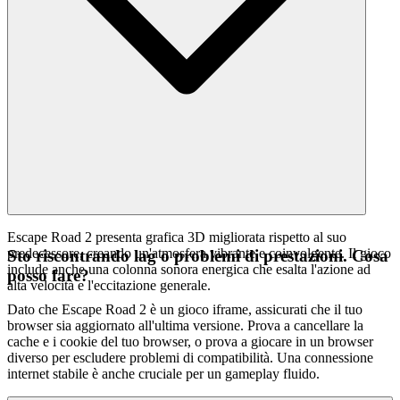
Escape Road 2 presenta grafica 3D migliorata rispetto al suo
predecessore, creando un'atmosfera vibrante e coinvolgente. Il gioco
Sto riscontrando lag o problemi di prestazioni. Cosa
include anche una colonna sonora energica che esalta l'azione ad
posso fare?
alta velocità e l'eccitazione generale.
Dato che Escape Road 2 è un gioco iframe, assicurati che il tuo
browser sia aggiornato all'ultima versione. Prova a cancellare la
cache e i cookie del tuo browser, o prova a giocare in un browser
diverso per escludere problemi di compatibilità. Una connessione
internet stabile è anche cruciale per un gameplay fluido.