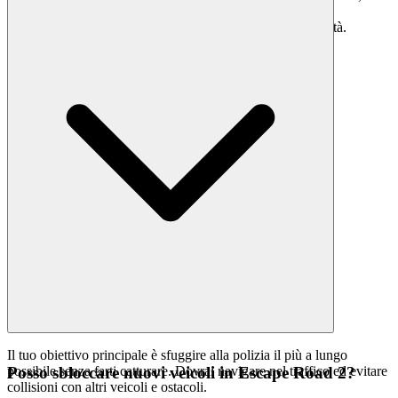
permettendoti di apprezzare appieno la grafica migliorata e
l'energico sottofondo musicale della tua fuga ad alta velocità.
Il tuo obiettivo principale è sfuggire alla polizia il più a lungo
possibile senza farti catturare. Dovrai navigare nel traffico ed evitare
Posso sbloccare nuovi veicoli in Escape Road 2?
collisioni con altri veicoli e ostacoli.