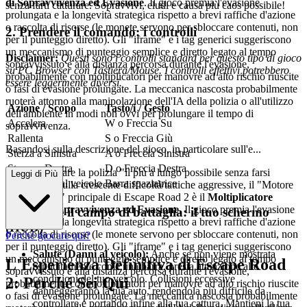
di Sopravvivenza ed Evasione
. Il gioco premia l'evasione
senza farti catturare. Sopravvivi, eludi e causa più caos possibile!
prolungata e la longevità strategica rispetto a brevi raffiche d'azione
o raccolta di risorse (le monete servono per sbloccare contenuti, non
2. Prendere il comando: i controlli
per il punteggio diretto). Gli "iframe" e i tag generici suggeriscono
un meccanismo di punteggio semplice e diretto legato al tempo
Disclaimer:
Questi sono i controlli standard per questo tipo di gioco
sopravvissuto e alla distanza percorsa durante l'evasione,
su PC Browser con Tastiera/Mouse. I controlli effettivi potrebbero
probabilmente con moltiplicatori per manovre ad alto rischio riuscite
essere leggermente diversi.
o fasi di evasione prolungate. La meccanica nascosta probabilmente
ruoterà attorno alla manipolazione dell'IA della polizia o all'utilizzo
Azione / Scopo
Tasto/i / Gesto
dell'ambiente in modi non ovvi per prolungare il tempo di
Accelera
W o Freccia Su
sopravvivenza.
Rallenta
S o Freccia Giù
Basandosi sulla descrizione del gioco, in particolare sull'e...
Sterza a Sinistra
A o Freccia Sinistra
Sterza a Destra
D o Freccia Destra
nfasi nell'evitare la polizia "il più a lungo possibile senza farsi
Leggi di Più
Entra/Esci dal veicolo
Barra spaziatrice
prendere" e sulla crescente difficoltà/tattiche aggressive, il "Motore
di Punteggio" principale di Escape Road 2 è il
Moltiplicatore
Tempo di Sopravvivenza ed Evasione
. Il gioco premia l'evasione
3. Leggere il campo di battaglia: il tuo schermo
prolungata e la longevità strategica rispetto a brevi raffiche d'azione
(HUD)
o raccolta di risorse (le monete servono per sbloccare contenuti, non
Perché giocare qui?
per il punteggio diretto). Gli "iframe" e i tag generici suggeriscono
Salute (Danni al veicolo):
Anche se non viene mostrata
un meccanismo di punteggio semplice e diretto legato al tempo
L'Esperienza Definitiva di Escape Road
esplicitamente come una barra, presta attenzione alle
sopravvissuto e alla distanza percorsa durante l'evasione,
condizioni del tuo veicolo. Collisioni eccessive
2: Perché Sei Qui
probabilmente con moltiplicatori per manovre ad alto rischio riuscite
danneggeranno la tua auto, rendendola più difficile da
o fasi di evasione prolungate. La meccanica nascosta probabilmente
controllare e portando infine alla tua cattura. Mantieni la tua