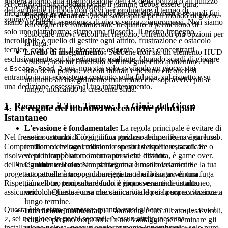
ruoterà attorno alla manipolazione dell'IA della polizia o all'utilizzo
Al centro di tutto, crediamo che il gaming debba essere pura,
auto in buone condizioni!
dell'ambiente in modi non ovvi per prolungare il tempo di
incontaminata gioia. In un mondo pieno di distrazioni e secondi fini,
Pacchi di denaro:
Questi sono sparsi per il mondo di gioco.
sopravvivenza.
siamo un faro di esperienza di gioco senza compromessi. Non siamo
Raccoglierli è fondamentale in quanto ti permettono di
solo una piattaforma; siamo una filosofia. Il nostro impegno
sbloccare nuovi veicoli nel negozio, offrendoti più opzioni per
incrollabile è quello di gestire ogni attrito, frustrazione e ostacolo
la fuga.
tecnico, così che tu, il giocatore esigente, possa concentrarti
Livello di inseguimento:
Sebbene non sia un elemento HUD
esclusivamente sul divertimento esaltante. Quando scegli di giocare
visibile, noterai l'intensità dell'inseguimento aumentare. Più
a
qui, non stai solo avviando un gioco; stai
Escape Road 2
auto della polizia, veicoli militari e persino elicotteri si
entrando in un ecosistema costruito sulla fiducia, sul rispetto e su
uniranno all'inseguimento man mano che sopravvivi più a
una dedizione ossessiva al tuo intrattenimento.
lungo, indicando la crescente sfida.
1. Recupera il Tuo Tempo: La Gioia del Gioco
4. Le regole del mondo: meccaniche principali
Istantaneo
L'evasione è fondamentale:
La regola principale è evitare di
Nel frenetico mondo di oggi, il tuo prezioso tempo libero è un lusso.
essere catturati. Ciò significa guidare abilmente, navigare nel
Comprendiamo che ogni momento speso ad aspettare, scaricare o
traffico ed evitare collisioni con altri veicoli e ostacoli. Se
risolvere problemi è un momento perso dal brivido
vieni intrappolato o la tua auto viene distrutta, è game over.
dell'inseguimento. La nostra piattaforma è meticolosamente
Cambio veicolo:
Non sei legato a un solo veicolo! Se la tua
progettata per eliminare ogni barriera tra te e la tua avventura.
auto attuale è troppo danneggiata o hai bisogno di una fuga
Rispettiamo il tuo tempo rendendo il gioco veramente istantaneo,
più veloce, puoi saltare fuori e impossessarti di un altro
assicurando che l'unica cosa che stai caricando sia pura eccitazione.
veicolo. Questa è una meccanica vitale per la sopravvivenza a
lungo termine.
Questa è la nostra promessa: quando vuoi giocare a
Escape Road
Interazione ambientale:
L'ambiente è tuo alleato. Usa vicoli,
, sei nel gioco in pochi secondi. Nessun attrito, nessuna
2
edifici e persino corpi idrici a tuo vantaggio per seminare gli
installazione noiosa, nessun aggiornamento ingombrante: solo puro,