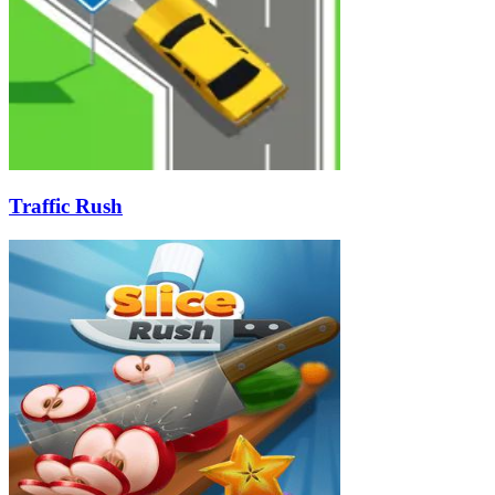
Traffic Rush