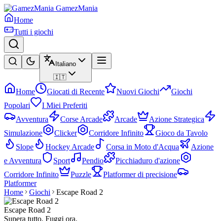
GamezMania
Home
Tutti i giochi
Italiano
🇮🇹
Home
Giocati di Recente
Nuovi Giochi
Giochi
Popolari
I Miei Preferiti
Avventura
Corse Arcade
Arcade
Azione Strategica
Simulazione
Clicker
Corridore Infinito
Gioco da Tavolo
Slope
Hockey Arcade
Corsa in Moto d'Acqua
Azione
e Avventura
Sport
Pendio
Picchiaduro d'azione
Corridore Infinito
Puzzle
Platformer di precisione
Platformer
Home
Giochi
Escape Road 2
Escape Road 2
Supera tutto. Fuggi ora.