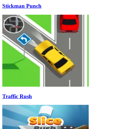
Stickman Punch
Traffic Rush