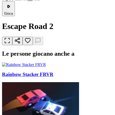
Gioca
Escape Road 2
Le persone giocano anche a
Rainbow Stacker FRVR