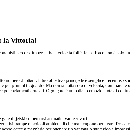
 la Vittoria!
onquisti percorsi impegnativi a velocità folli? Jetski Race non è solo un
lto numero di ottani. Il tuo obiettivo principale è semplice ma entusiasm
are per primi il traguardo. Ma non si tratta solo di velocità; dominare le 
e potenziamenti cruciali. Ogni gara è un balletto emozionante di controll
gare di jetski su percorsi acquatici vari e vivaci.
egnativi, rampe e pericoli ambientali che mantengono ogni gara fresca 
novre aeree a mezz'aria per ottenere un vantaggio strategico e impressi