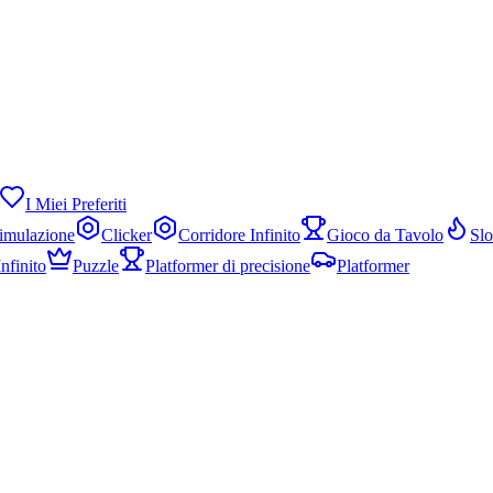
I Miei Preferiti
imulazione
Clicker
Corridore Infinito
Gioco da Tavolo
Sl
nfinito
Puzzle
Platformer di precisione
Platformer