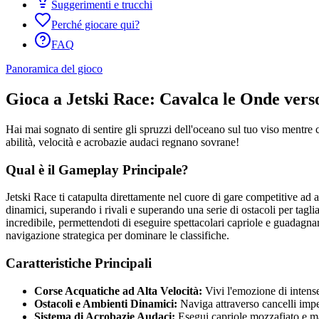
Suggerimenti e trucchi
Perché giocare qui?
FAQ
Panoramica del gioco
Gioca a Jetski Race: Cavalca le Onde verso
Hai mai sognato di sentire gli spruzzi dell'oceano sul tuo viso mentre c
abilità, velocità e acrobazie audaci regnano sovrane!
Qual è il Gameplay Principale?
Jetski Race ti catapulta direttamente nel cuore di gare competitive ad a
dinamici, superando i rivali e superando una serie di ostacoli per tagli
incredibile, permettendoti di eseguire spettacolari capriole e guadagnar
navigazione strategica per dominare le classifiche.
Caratteristiche Principali
Corse Acquatiche ad Alta Velocità:
Vivi l'emozione di intense 
Ostacoli e Ambienti Dinamici:
Naviga attraverso cancelli imp
Sistema di Acrobazie Audaci:
Esegui capriole mozzafiato e ma