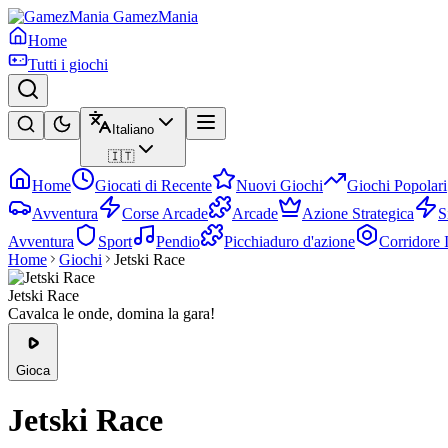
GamezMania
Home
Tutti i giochi
Italiano
🇮🇹
Home
Giocati di Recente
Nuovi Giochi
Giochi Popolari
Avventura
Corse Arcade
Arcade
Azione Strategica
S
Avventura
Sport
Pendio
Picchiaduro d'azione
Corridore I
Home
Giochi
Jetski Race
Jetski Race
Cavalca le onde, domina la gara!
Gioca
Jetski Race