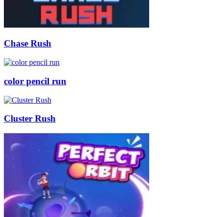
Chase Rush
color pencil run
Cluster Rush