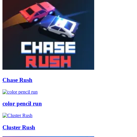
Chase Rush
color pencil run
Cluster Rush