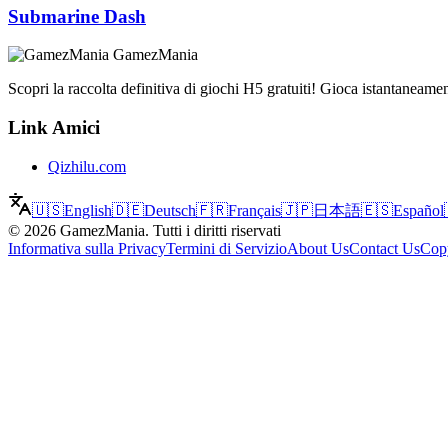
Submarine Dash
GamezMania
Scopri la raccolta definitiva di giochi H5 gratuiti! Gioca istantaneame
Link Amici
Qizhilu.com
🇺🇸
English
🇩🇪
Deutsch
🇫🇷
Français
🇯🇵
日本語
🇪🇸
Español
©
2026
GamezMania
.
Tutti i diritti riservati
Informativa sulla Privacy
Termini di Servizio
About Us
Contact Us
Copy