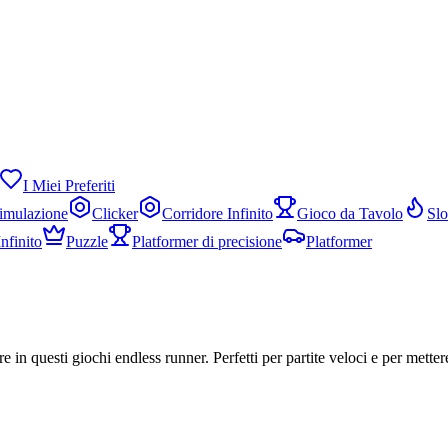
I Miei Preferiti
imulazione
Clicker
Corridore Infinito
Gioco da Tavolo
Sl
nfinito
Puzzle
Platformer di precisione
Platformer
in questi giochi endless runner. Perfetti per partite veloci e per mettere 