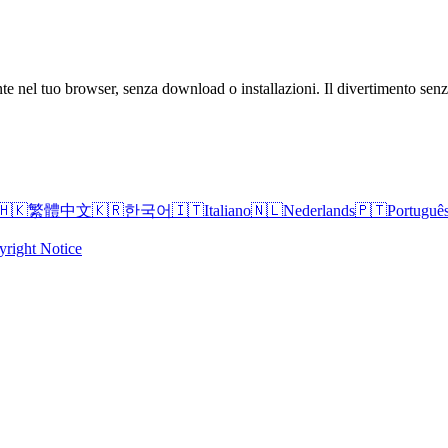
nte nel tuo browser, senza download o installazioni. Il divertimento sen
🇭🇰
繁體中文
🇰🇷
한국어
🇮🇹
Italiano
🇳🇱
Nederlands
🇵🇹
Portuguê
right Notice