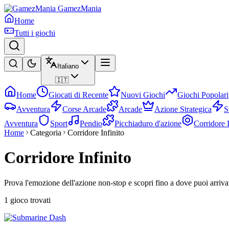
GamezMania
Home
Tutti i giochi
Italiano
🇮🇹
Home
Giocati di Recente
Nuovi Giochi
Giochi Popolari
Avventura
Corse Arcade
Arcade
Azione Strategica
S
Avventura
Sport
Pendio
Picchiaduro d'azione
Corridore I
Home
Categoria
Corridore Infinito
Corridore Infinito
Prova l'emozione dell'azione non-stop e scopri fino a dove puoi arrivare 
1 gioco trovati