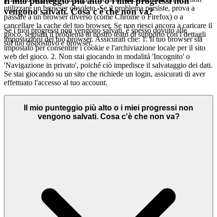
Il mio punteggio più alto o i miei progressi non
utilizzare un browser obsoleto. Se il problema persiste, prova a
vengono salvati. Cosa c'è che non va?
passare a un browser diverso (come Chrome o Firefox) o a
cancellare la cache del tuo browser. Se non riesci ancora a caricare il
Se i tuoi progressi non vengono salvati, è spesso dovuto alle
gioco, segnala il problema al nostro team di supporto con i dettagli
impostazioni del tuo browser. Assicurati che: 1. Il tuo browser sia
sul tuo dispositivo e browser.
impostato per consentire i cookie e l'archiviazione locale per il sito
web del gioco. 2. Non stai giocando in modalità 'Incognito' o
'Navigazione in privato', poiché ciò impedisce il salvataggio dei dati.
Se stai giocando su un sito che richiede un login, assicurati di aver
effettuato l'accesso al tuo account.
Il mio punteggio più alto o i miei progressi non
vengono salvati. Cosa c'è che non va?