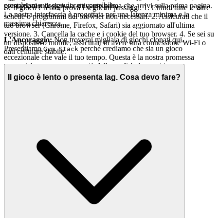
completamente gratuita e accessibile.
prestazioni e design accattivante prima che arrivi sulla prima pagina.
Se il gioco è lento, prova i seguenti passaggi: 1. Chiudi tutte le altre
La nostra interfaccia è progettata per una latenza minima e la
schede o programmi del browser non necessari. 2. Assicurati che il
massima chiarezza.
tuo browser (Chrome, Firefox, Safari) sia aggiornato all'ultima
versione. 3. Cancella la cache e i cookie del tuo browser. 4. Se sei su
L'Ancoraggio:
Non troverai migliaia di giochi clonati qui.
un dispositivo mobile, assicurati di avere una connessione Wi-Fi o
Presentiamo
perché crediamo che sia un gioco
Gym Stack
dati cellulare stabile.
eccezionale che vale il tuo tempo. Questa è la nostra promessa
curatoriale: meno rumore, più della qualità che meriti.
Il gioco è lento o presenta lag. Cosa devo fare?