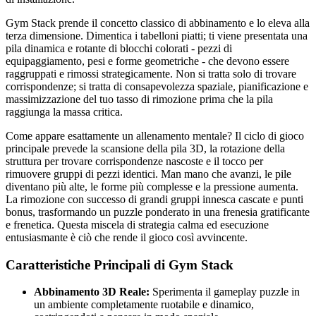
Gym Stack prende il concetto classico di abbinamento e lo eleva alla
terza dimensione. Dimentica i tabelloni piatti; ti viene presentata una
pila dinamica e rotante di blocchi colorati - pezzi di
equipaggiamento, pesi e forme geometriche - che devono essere
raggruppati e rimossi strategicamente. Non si tratta solo di trovare
corrispondenze; si tratta di consapevolezza spaziale, pianificazione e
massimizzazione del tuo tasso di rimozione prima che la pila
raggiunga la massa critica.
Come appare esattamente un allenamento mentale? Il ciclo di gioco
principale prevede la scansione della pila 3D, la rotazione della
struttura per trovare corrispondenze nascoste e il tocco per
rimuovere gruppi di pezzi identici. Man mano che avanzi, le pile
diventano più alte, le forme più complesse e la pressione aumenta.
La rimozione con successo di grandi gruppi innesca cascate e punti
bonus, trasformando un puzzle ponderato in una frenesia gratificante
e frenetica. Questa miscela di strategia calma ed esecuzione
entusiasmante è ciò che rende il gioco così avvincente.
Caratteristiche Principali di Gym Stack
Abbinamento 3D Reale:
Sperimenta il gameplay puzzle in
un ambiente completamente ruotabile e dinamico,