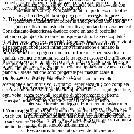
immediato divertimento. Apri la pagina, clicca su gioca e il tuo
assolutamente necessario. Una plancia bilanciata—una con
cervello sta già abbinando quei puzzle 3D.
una distribuzione quasi uguale di tutti i tipi di pezzi—ti offre
la massima flessibilità strategica per i successivi tre pezzi
2. Divertimento Onesto: La Promessa Zero-Pressione
posizionati. Esaurire un colore in anticipo forza uno stile di
gioco reattivo piuttosto che proattivo, limitando severamente il
Consideriamo l'esperienza di gioco come un atto di ospitalità,
tuo potenziale di combo.
trattando ogni giocatore come un ospite gradito. La vera ospitalità
significa trasparenza e generosità. Comprendiamo che le interruzioni
2. Tattiche d'Elite: Padroneggiare il Motore di
e i pagamenti obbligatori infrangono l'immersione e minano la
Punteggio
fiducia. Il nostro impegno è quello di offrire un'esperienza di alta
qualità, veramente gratuita, senza le trappole nascoste che affliggono
Il percorso verso un punteggio di oltre 500k richiede di andare oltre i
altre piattaforme. Crediamo che il divertimento genuino non debba
semplici abbinamenti e di entrare nella manipolazione avanzata della
mai sembrare una transazione.
plancia. Queste tattiche sono progettate per massimizzare il
moltiplicatore "Profondità dello Stack".
La Prova:
La nostra piattaforma è costruita su un modello
sostenibile e non intrusivo. Offriamo l'esperienza di gioco completa
Tattica Avanzata: La Combo "Valanga"
e senza compromessi - ogni livello, ogni funzione - a ogni giocatore,
ogni volta, senza paywall, requisito di abbonamento o sistema
Principio:
Questa tattica riguarda l'ignorare
"energia" progettato per spillare soldi al tuo divertimento.
intenzionalmente punteggi inferiori per impostare una
combo massiccia, che pulisce lo schermo, che innesca il
L'Ancoraggio:
Immergiti a fondo in ogni livello e strategia di
Gym
moltiplicatore di punteggio più alto. Il moltiplicatore
con la massima tranquillità. La nostra piattaforma è gratuita e
Stack
"Valanga" viene attivato quando 8 o più pezzi cadono a
lo sarà sempre. Nessun vincolo, nessuna sorpresa, solo
causa di un singolo abbinamento.
intrattenimento onesto.
Esecuzione:
Innanzitutto, devi identificare una