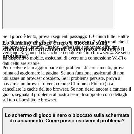
Se il gioco è lento, prova i seguenti passaggi: 1. Chiudi tutte le altre
schede o programmi del browser non necessari. 2. Assicurati che il
Lo schermo di gioco è nero o bloccato sulla
tuo browser (Chrome, Firefox, Safari) sia aggiornato all'ultima
schermata di caricamento. Come posso risolvere il
versione. 3. Cancella la cache e i cookie del tuo browser. 4. Se sei su
problema?
un dispositivo mobile, assicurati di avere una connessione Wi-Fi o
dati cellulare stabile.
Per risolvere la maggior parte dei problemi di caricamento, prova
prima ad aggiornare la pagina. Se non funziona, assicurati di non
utilizzare un browser obsoleto. Se il problema persiste, prova a
passare a un browser diverso (come Chrome o Firefox) o a
cancellare la cache del tuo browser. Se non riesci ancora a caricare il
gioco, segnala il problema al nostro team di supporto con i dettagli
sul tuo dispositivo e browser.
Lo schermo di gioco è nero o bloccato sulla schermata
di caricamento. Come posso risolvere il problema?