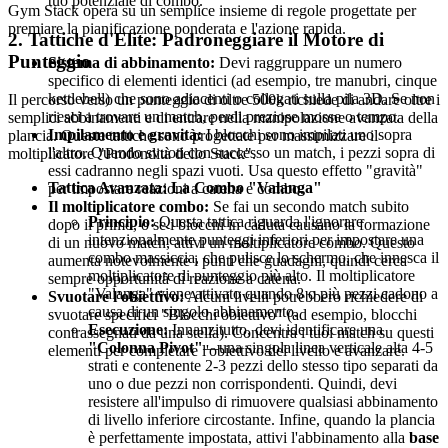
tuo potenziale di combo.
Gym Stack opera su un semplice insieme di regole progettate per
premiare la pianificazione ponderata e l'azione rapida.
2. Tattiche d'Elite: Padroneggiare il Motore di
Punteggio
Sistema di abbinamento:
Devi raggruppare un numero
specifico di elementi identici (ad esempio, tre manubri, cinque
kettlebell) che sono adiacenti o collegati sulla pila 3D. Se non
Il percorso verso un punteggio di oltre 500k richiede di andare oltre i
riesci a trovare un match, perdi preziose mosse o tempo.
semplici abbinamenti e di entrare nella manipolazione avanzata della
Impilamento e gravità:
I blocchi sono impilati uno sopra
plancia. Queste tattiche sono progettate per massimizzare il
l'altro. Quando svuoti con successo un match, i pezzi sopra di
moltiplicatore "Profondità dello Stack".
essi cadranno negli spazi vuoti. Usa questo effetto "gravità"
Tattica Avanzata: La Combo "Valanga"
per impostare reazioni a catena e combo.
Il moltiplicatore combo:
Se fai un secondo match subito
Principio:
Questa tattica riguarda l'ignorare
dopo il primo, o se i blocchi in caduta causano la formazione
intenzionalmente punteggi inferiori per impostare una
di un nuovo match, attivi un moltiplicatore combo. Questo
combo massiccia, che pulisce lo schermo, che innesca il
aumenta notevolmente i punti che guadagni, quindi cerca
moltiplicatore di punteggio più alto. Il moltiplicatore
sempre opportunità di reazione a catena.
"Valanga" viene attivato quando 8 o più pezzi cadono a
Svuotare l'obiettivo:
Alcuni livelli potrebbero richiedere di
causa di un singolo abbinamento.
svuotare specifici "Blocchi obiettivo" (ad esempio, blocchi
Esecuzione:
Innanzitutto, devi identificare una
contrassegnati da una stella). Concentra i tuoi match su questi
"Colonna Pivot"
—una singola linea verticale alta 4-5
elementi per completare l'obiettivo del livello e avanzare.
strati e contenente 2-3 pezzi dello stesso tipo separati da
uno o due pezzi non corrispondenti. Quindi, devi
resistere all'impulso di rimuovere qualsiasi abbinamento
di livello inferiore circostante. Infine, quando la plancia
è perfettamente impostata, attivi l'abbinamento alla
base