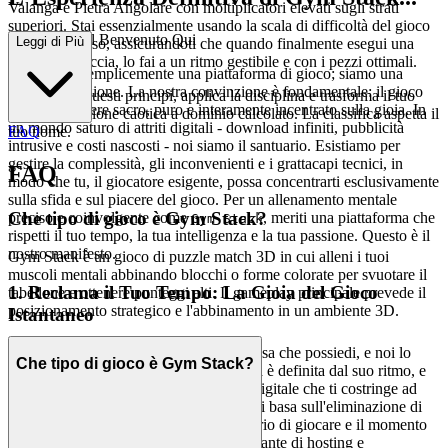
Valanga e Pietra Angolare con moltiplicatori elevati sugli strati
superiori. Stai essenzialmente usando la scala di difficoltà del gioco
: Perché Sei il Benvenuto Qui
Leggi di Più
contro se stesso, assicurandoti che quando finalmente esegui una
combo massiccia, lo fai a un ritmo gestibile e con i pezzi ottimali.
Non siamo semplicemente una piattaforma di gioco; siamo una
filosofia in azione. La nostra convinzione è fondamentale: il gioco
Ora, prendi questi principi, applica la disciplina e trasforma il tuo
dovrebbe essere sacro, puro e interamente incentrato sulla gioia. In
gioco da reazione caotica a dominio calcolato. La classifica aspetta il
un mondo saturo di attriti digitali - download infiniti, pubblicità
tuo nome.
FAQ
intrusive e costi nascosti - noi siamo il santuario. Esistiamo per
gestire la complessità, gli inconvenienti e i grattacapi tecnici, in
FAQ
modo che tu, il giocatore esigente, possa concentrarti esclusivamente
sulla sfida e sul piacere del gioco. Per un allenamento mentale
Che tipo di gioco è Gym Stack?
preciso e coinvolgente come
, meriti una piattaforma che
Gym Stack
rispetti il tuo tempo, la tua intelligenza e la tua passione. Questo è il
nostro manifesto.
Gym Stack è un gioco di puzzle match 3D in cui alleni i tuoi
muscoli mentali abbinando blocchi o forme colorate per svuotare il
1. Reclama il Tuo Tempo: La Gioia del Gioco
tabellone e ottenere punteggi alti. Il gameplay principale prevede il
posizionamento strategico e l'abbinamento in un ambiente 3D.
Istantaneo
Il tuo tempo libero è la risorsa più preziosa che possiedi, e noi lo
Che tipo di gioco è Gym Stack?
trattiamo con riverenza. La vita moderna è definita dal suo ritmo, e
niente è più irrispettoso di una barriera digitale che ti costringe ad
aspettare. La nostra promessa di marca si basa sull'eliminazione di
ogni singolo punto di attrito tra il desiderio di giocare e il momento
in cui ti immergi. Facciamo il lavoro pesante di hosting e