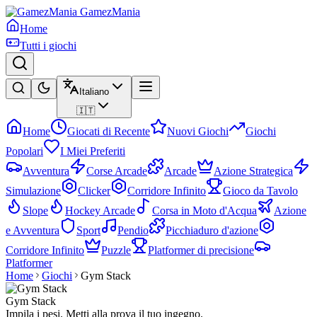
GamezMania
Home
Tutti i giochi
Italiano
🇮🇹
Home
Giocati di Recente
Nuovi Giochi
Giochi
Popolari
I Miei Preferiti
Avventura
Corse Arcade
Arcade
Azione Strategica
Simulazione
Clicker
Corridore Infinito
Gioco da Tavolo
Slope
Hockey Arcade
Corsa in Moto d'Acqua
Azione
e Avventura
Sport
Pendio
Picchiaduro d'azione
Corridore Infinito
Puzzle
Platformer di precisione
Platformer
Home
Giochi
Gym Stack
Gym Stack
Impila i pesi. Metti alla prova il tuo ingegno.