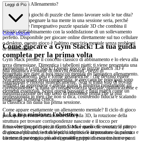
Pronto per un Allenamento?
Leggi di Più
Sei stanco dei giochi di puzzle che fanno lavorare solo le tue dita?
Preparati a impegnare la tua mente in una sessione seria, perché
Gym Stack
è l'impegnativo puzzle spaziale 3D che combina il
brivido dell'abbinamento con la soddisfazione di un sollevamento
Come giocare
perfetto. Disponibile per giocare online direttamente sul tuo cellulare
o desktop, questo gioco è l'ultimo esercizio mentale senza problemi
Come giocare a Gym Stack: La tua guida
di installazione.
completa per la prima volta
Gym Stack prende il concetto classico di abbinamento e lo eleva alla
terza dimensione. Dimentica i tabelloni piatti; ti viene presentata una
Benvenuto a Gym Stack! Questo gioco di puzzle match 3D è
pila dinamica e rotante di blocchi colorati - pezzi di
progettato per dare ai tuoi muscoli mentali un fantastico allenamento.
equipaggiamento, pesi e forme geometriche - che devono essere
Non preoccuparti della complessità: le meccaniche principali sono
raggruppati e rimossi strategicamente. Non si tratta solo di trovare
semplici da apprendere e questa guida ti illustrerà rapidamente gli
corrispondenze; si tratta di consapevolezza spaziale, pianificazione e
elementi essenziali. Segui questi passaggi e farai match come un
massimizzazione del tuo tasso di rimozione prima che la pila
professionista in men che non si dica, costruendo fiducia e scalando
raggiunga la massa critica.
la classifica fin dalla tua prima sessione.
Come appare esattamente un allenamento mentale? Il ciclo di gioco
1. La tua missione: l'obiettivo
principale prevede la scansione della pila 3D, la rotazione della
struttura per trovare corrispondenze nascoste e il tocco per
Il tuo obiettivo primario in Gym Stack è quello di svuotare il campo
rimuovere gruppi di pezzi identici. Man mano che avanzi, le pile
di gioco abbinando set di blocchi identici di attrezzature da palestra e
diventano più alte, le forme più complesse e la pressione aumenta.
ottenere il punteggio più alto possibile prima di esaurire le mosse
La rimozione con successo di grandi gruppi innesca cascate e punti