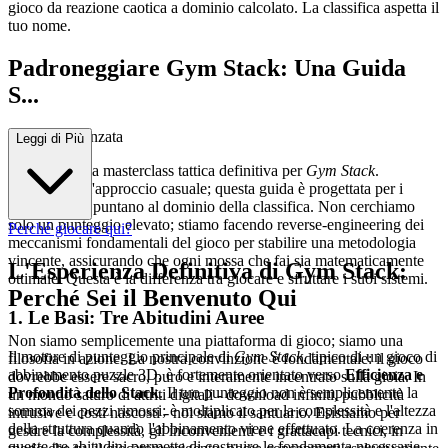
gioco da reazione caotica a dominio calcolato. La classifica aspetta il
tuo nome.
Padroneggiare Gym Stack: Una Guida
S...
trategica Avanzata
Leggi di Più
Benvenuti alla masterclass tattica definitiva per
Gym Stack
.
Dimenticate l'approccio casuale; questa guida è progettata per i
giocatori che puntano al dominio della classifica. Non cerchiamo
solo un punteggio elevato; stiamo facendo reverse-engineering dei
Perché giocare qui?
meccanismi fondamentali del gioco per stabilire una metodologia
vincente, assicurando che ogni mossa che fai sia matematicamente
L'Esperienza Definitiva di Gym Stack:
ottimale. Questa è la differenza tra giocare e sfruttare i suoi sistemi.
Perché Sei il Benvenuto Qui
1. Le Basi: Tre Abitudini Auree
Non siamo semplicemente una piattaforma di gioco; siamo una
Il motore di punteggio principale di
Gym Stack
, tipico di un gioco di
filosofia in azione. La nostra convinzione è fondamentale: il gioco
abbinamento puzzle 3D, è fortemente orientato verso
Efficienza e
dovrebbe essere sacro, puro e interamente incentrato sulla gioia. In
Profondità dello Stack
. Il tuo punteggio non è semplicemente la
un mondo saturo di attriti digitali - download infiniti, pubblicità
somma dei pezzi rimossi; è moltiplicato per la complessità e l'altezza
intrusive e costi nascosti - noi siamo il santuario. Esistiamo per
della struttura quando l'abbinamento viene effettuato. La coerenza in
gestire la complessità, gli inconvenienti e i grattacapi tecnici, in
queste tre abitudini permette di costruire le fondamenta necessarie