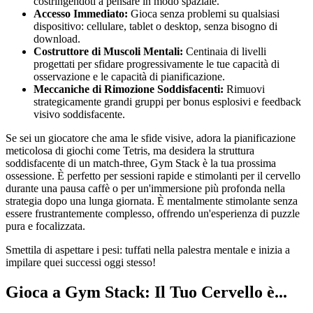
costringendoti a pensare in modo spaziale.
Accesso Immediato:
Gioca senza problemi su qualsiasi
dispositivo: cellulare, tablet o desktop, senza bisogno di
download.
Costruttore di Muscoli Mentali:
Centinaia di livelli
progettati per sfidare progressivamente le tue capacità di
osservazione e le capacità di pianificazione.
Meccaniche di Rimozione Soddisfacenti:
Rimuovi
strategicamente grandi gruppi per bonus esplosivi e feedback
visivo soddisfacente.
Se sei un giocatore che ama le sfide visive, adora la pianificazione
meticolosa di giochi come Tetris, ma desidera la struttura
soddisfacente di un match-three, Gym Stack è la tua prossima
ossessione. È perfetto per sessioni rapide e stimolanti per il cervello
durante una pausa caffè o per un'immersione più profonda nella
strategia dopo una lunga giornata. È mentalmente stimolante senza
essere frustrantemente complesso, offrendo un'esperienza di puzzle
pura e focalizzata.
Smettila di aspettare i pesi: tuffati nella palestra mentale e inizia a
impilare quei successi oggi stesso!
Gioca a Gym Stack: Il Tuo Cervello è...