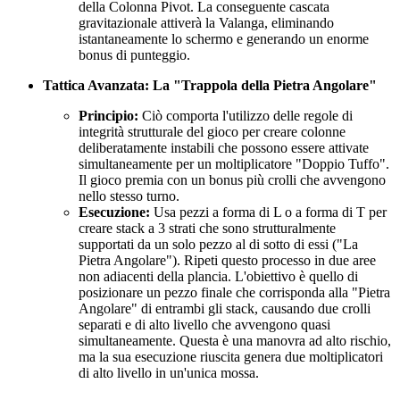
della Colonna Pivot. La conseguente cascata
gravitazionale attiverà la Valanga, eliminando
istantaneamente lo schermo e generando un enorme
bonus di punteggio.
Tattica Avanzata: La "Trappola della Pietra Angolare"
Principio:
Ciò comporta l'utilizzo delle regole di
integrità strutturale del gioco per creare colonne
deliberatamente instabili che possono essere attivate
simultaneamente per un moltiplicatore "Doppio Tuffo".
Il gioco premia con un bonus più crolli che avvengono
nello stesso turno.
Esecuzione:
Usa pezzi a forma di L o a forma di T per
creare stack a 3 strati che sono strutturalmente
supportati da un solo pezzo al di sotto di essi ("La
Pietra Angolare"). Ripeti questo processo in due aree
non adiacenti della plancia. L'obiettivo è quello di
posizionare un pezzo finale che corrisponda alla "Pietra
Angolare" di entrambi gli stack, causando due crolli
separati e di alto livello che avvengono quasi
simultaneamente. Questa è una manovra ad alto rischio,
ma la sua esecuzione riuscita genera due moltiplicatori
di alto livello in un'unica mossa.