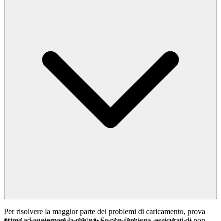
Per risolvere la maggior parte dei problemi di caricamento, prova
prima ad aggiornare la pagina. Se non funziona, assicurati di non