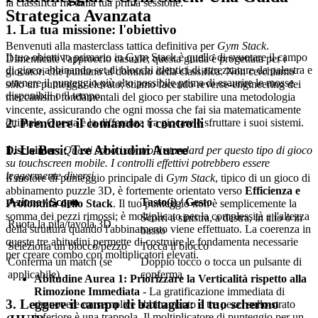
la classifica fin dalla tua prima sessione.
Strategica Avanzata
1. La tua missione: l'obiettivo
Benvenuti alla masterclass tattica definitiva per
Gym Stack
.
Il tuo obiettivo primario in Gym Stack è quello di svuotare il campo
Dimenticate l'approccio casuale; questa guida è progettata per i
di gioco abbinando set di blocchi identici di attrezzature da palestra e
giocatori che puntano al dominio della classifica. Non cerchiamo
ottenere il punteggio più alto possibile prima di esaurire le mosse
solo un punteggio elevato; stiamo facendo reverse-engineering dei
disponibili o il tempo.
meccanismi fondamentali del gioco per stabilire una metodologia
vincente, assicurando che ogni mossa che fai sia matematicamente
2. Prendere il comando: i controlli
ottimale. Questa è la differenza tra giocare e sfruttare i suoi sistemi.
1. Le Basi: Tre Abitudini Auree
Disclaimer:
Questi sono i controlli standard per questo tipo di gioco
su touchscreen mobile. I controlli effettivi potrebbero essere
leggermente diversi.
Il motore di punteggio principale di
Gym Stack
, tipico di un gioco di
abbinamento puzzle 3D, è fortemente orientato verso
Efficienza e
Azione / Scopo
Tasto(i) / Gesto
Profondità dello Stack
. Il tuo punteggio non è semplicemente la
somma dei pezzi rimossi; è moltiplicato per la complessità e l'altezza
Scorri a sinistra, a destra, in alto o in
Ruota la pila/tavola 3D
della struttura quando l'abbinamento viene effettuato. La coerenza in
basso
queste tre abitudini permette di costruire le fondamenta necessarie
Seleziona un blocco/pezzo
Tocca il blocco
per creare combo con moltiplicatori elevati.
Conferma un match (se
Doppio tocco o tocca un pulsante di
applicabile)
conferma
Abitudine Aurea 1: Priorizzare la Verticalità rispetto alla
Rimozione Immediata
- La gratificazione immediata di
3. Leggere il campo di battaglia: il tuo schermo
rimuovere un semplice abbinamento a tre pezzi sullo strato
inferiore è una trappola. Il moltiplicatore di punteggio per un