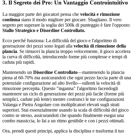
3. Il Segreto dei Pro: Un Vantaggio Controintuitivo
La maggior parte dei giocatori pensa che
velocità e rimozione
continua
siano il modo migliore per giocare. Sbagliano. Il vero
segreto per superare la soglia dei 500k di punteggio è fare l'opposto:
Stallo Strategico e Disordine Controllato.
Ecco perché funziona: La difficoltà del gioco e l'algoritmo di
generazione dei pezzi sono legati alla
velocità di rimozione della
plancia
. Se rimuovi la plancia troppo velocemente, il gioco accelera
la curva di difficoltà, introducendo forme più complesse e tempi di
caduta più rapidi.
Mantenendo un
Disordine Controllato
—mantenendo la plancia
piena al 60-70% ma assicurandoti che ogni pezzo faccia parte di una
potenziale configurazione ad alto livello—rallenti la velocità di
rimozione percepita. Questo "inganna" l'algoritmo facendogli
mantenere un ciclo di generazione dei pezzi più facile (forme più
semplici, cadute più lente) mentre costruisci le tue configurazioni
Valanga e Pietra Angolare con moltiplicatori elevati sugli strati
superiori. Stai essenzialmente usando la scala di difficoltà del gioco
contro se stesso, assicurandoti che quando finalmente esegui una
combo massiccia, lo fai a un ritmo gestibile e con i pezzi ottimali.
Ora, prendi questi principi, applica la disciplina e trasforma il tuo