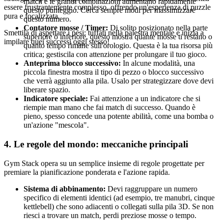
match e le grandi combinazioni aumentano rapidamente
essere frustrantemente complesso, offrendo un'esperienza di puzzle
questo punteggio. Cerca sempre modi per massimizzare
pura e focalizzata.
questo numero.
Contatore mosse / Timer:
Di solito posizionato nella parte
Smettila di aspettare i pesi: tuffati nella palestra mentale e inizia a
superiore o inferiore, questo mostra quante mosse ti restano o
impilare quei successi oggi stesso!
quanto tempo rimane sull'orologio. Questa è la tua risorsa più
critica; gestiscila con attenzione per prolungare il tuo gioco.
Anteprima blocco successivo:
In alcune modalità, una
piccola finestra mostra il tipo di pezzo o blocco successivo
che verrà aggiunto alla pila. Usalo per strategizzare dove devi
liberare spazio.
Indicatore speciale:
Fai attenzione a un indicatore che si
riempie man mano che fai match di successo. Quando è
pieno, spesso concede una potente abilità, come una bomba o
un'azione "mescola".
4. Le regole del mondo: meccaniche principali
Gym Stack opera su un semplice insieme di regole progettate per
premiare la pianificazione ponderata e l'azione rapida.
Sistema di abbinamento:
Devi raggruppare un numero
specifico di elementi identici (ad esempio, tre manubri, cinque
kettlebell) che sono adiacenti o collegati sulla pila 3D. Se non
riesci a trovare un match, perdi preziose mosse o tempo.