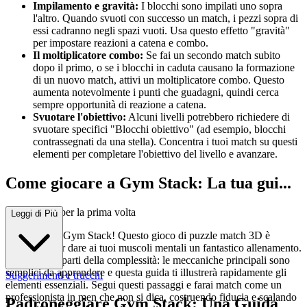
Impilamento e gravità:
I blocchi sono impilati uno sopra
l'altro. Quando svuoti con successo un match, i pezzi sopra di
essi cadranno negli spazi vuoti. Usa questo effetto "gravità"
per impostare reazioni a catena e combo.
Il moltiplicatore combo:
Se fai un secondo match subito
dopo il primo, o se i blocchi in caduta causano la formazione
di un nuovo match, attivi un moltiplicatore combo. Questo
aumenta notevolmente i punti che guadagni, quindi cerca
sempre opportunità di reazione a catena.
Svuotare l'obiettivo:
Alcuni livelli potrebbero richiedere di
svuotare specifici "Blocchi obiettivo" (ad esempio, blocchi
contrassegnati da una stella). Concentra i tuoi match su questi
elementi per completare l'obiettivo del livello e avanzare.
Come giocare a Gym Stack: La tua gui...
da completa per la prima volta
Leggi di Più
Benvenuto a Gym Stack! Questo gioco di puzzle match 3D è
progettato per dare ai tuoi muscoli mentali un fantastico allenamento.
Non preoccuparti della complessità: le meccaniche principali sono
semplici da apprendere e questa guida ti illustrerà rapidamente gli
Suggerimenti e trucchi
elementi essenziali. Segui questi passaggi e farai match come un
professionista in men che non si dica, costruendo fiducia e scalando
Padroneggiare Gym Stack: Una Guida