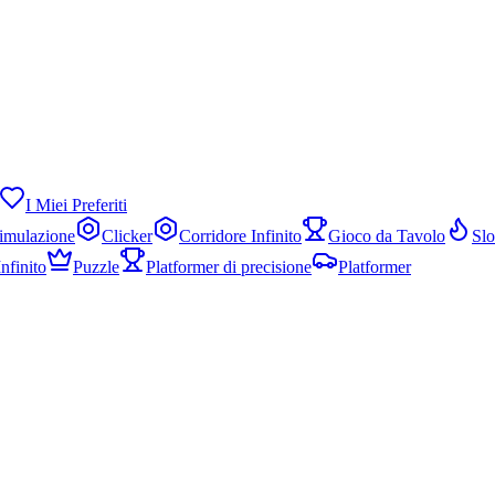
I Miei Preferiti
imulazione
Clicker
Corridore Infinito
Gioco da Tavolo
Sl
nfinito
Puzzle
Platformer di precisione
Platformer