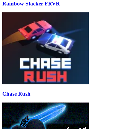
Rainbow Stacker FRVR
Chase Rush