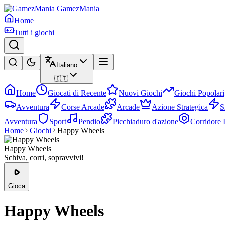
GamezMania
Home
Tutti i giochi
Italiano
🇮🇹
Home
Giocati di Recente
Nuovi Giochi
Giochi Popolari
Avventura
Corse Arcade
Arcade
Azione Strategica
S
Avventura
Sport
Pendio
Picchiaduro d'azione
Corridore I
Home
Giochi
Happy Wheels
Happy Wheels
Schiva, corri, sopravvivi!
Gioca
Happy Wheels