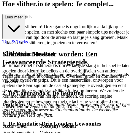
Hoe slither.io te spelen: Je complet...
e beginnersgids
Lees meer
Welkom bij slither.io! Deze game is ongelooflijk makkelijk op te
pakken en te spelen, en met slechts een paar simpele tips navigeer je
in een mum van tijd door de arena en laat je je slang groeien. Maak
Tips & Tricks
je klaar om te slitheren, te groeien en te veroveren!
Slither.io Meester worden: Een
1. Je Missie: Het Doel
Geavanceerde Strategiegids
Je primaire doel in slither.io is om de langste slang in het spel te laten
groeien door kleurrijke pellets en de overblijfselen van andere
Welkom, aspirant Slither.io kampioenen. Dit is niet zomaar een gids
verslagen slangen te consumeren. Overleef, groei en domineer het
vol basis overlevingstips. Dit is een masterclass, ontworpen voor
klassement!
spelers die klaar zijn om de casual gameplay te overstijgen en echt
de competitieve wereld van Slither.io te domineren. We zullen de
2. De Commando's: De Besturing
kernmechanismen van het spel ontleden, de scoring engine
blootleggen en je bewapenen met de tactische vaardigheid om
Disclaimer:
Dit zijn de standaard besturingselementen voor dit type
consequent bovenaan de ranglijsten te staan. Bereid je voor om je
game op een pc-browser met toetsenbord/muis. De werkelijke
spel te verbeteren.
besturing kan iets afwijken.
1. De Fundatie: Drie Gouden Gewoontes
Actie / Doel
Toets(en) / Gebaar
Hoofdbeweging
Muiscursor