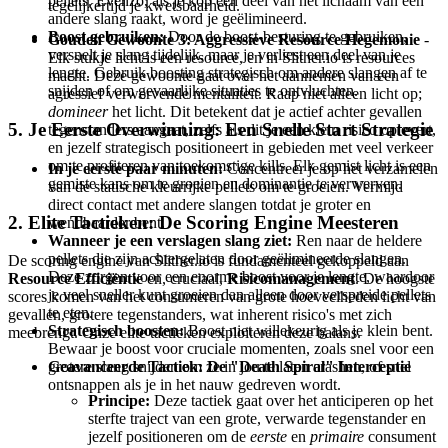
pellets. Evenzo, als je kop een deel van het lichaam van een
tegelijkertijd je kwetsbaarheid.
andere slang raakt, word je geëlimineerd.
Boost gebruiken:
Door de boost-besturing te gebruiken,
Gouden Gewoonte 3: Aggressieve Resource Hegemonie
-
versnelt je slang tijdelijk, maar je verliest een deel van je
Elk stukje licht is een resource, en in Slither.io is resources
lengte. Gebruik boosting strategisch om andere slangen af te
macht. Deze gewoonte gaat over het aannemen van een
snijden of om gevaarlijke situaties te ontvluchten.
agressief verwervende mentaliteit. Raap niet alleen licht op;
domineer
het licht. Dit betekent dat je actief achter gevallen
5. Je Eerste Overwinning: Een Snelle Start Strategie
tegenstanders aangaat, zelfs als dit je een klein risico oplevert,
en jezelf strategisch positioneert in gebieden met veel verkeer
om te profiteren van toekomstige kills. Elk gemist licht is een
In je eerste paar minuten:
Concentreer je op het verzamelen
gemiste kans om te groeien en dominantie te verwerven.
van de statische kleurrijke pellets om te groeien. Vermijd
direct contact met andere slangen totdat je groter en
2. Elite Tactieken: De Scoring Engine Meesteren
wendbaarder bent.
Wanneer je een verslagen slang ziet:
Ren naar de heldere
pellets die zijn achtergelaten door geëlimineerde slangen.
De scoring engine van Slither.io is fundamenteel gekoppeld aan
Deze zorgen voor een enorme boost voor je lengte, waardoor
Resource Efficiëntie
en, cruciaal,
Risicomanagement
. De hoogste
je veel sneller kunt groeien dan alleen door verspreide pellets
scores komen van het consumeren van grote hoeveelheden licht van
te eten.
gevallen, grotere tegenstanders, wat inherent risico's met zich
Strategisch boosten:
Boost niet willekeurig als je klein bent.
meebrengt. Onze elite tactieken exploiteren deze balans.
Bewaar je boost voor cruciale momenten, zoals snel voor een
grotere slang snijden om ze in jou te laten crashen, of snel
Geavanceerde Tactiek: De "Death Spiral" Interceptie
ontsnappen als je in het nauw gedreven wordt.
Principe:
Deze tactiek gaat over het anticiperen op het
sterfte traject van een grote, verwarde tegenstander en
jezelf positioneren om de
eerste
en
primaire
consument