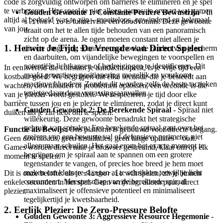
code is zorgvuldig ontworpen om barrières te elimineren en je spel
te verbeteren. Hier speel je niet alleen games; je ervaart wat gamen
Gouden Gewoonte 1: Constante Perifere Bewustzijn
- In
altijd al bedoeld was te zijn – moeiteloos, opwindend en helemaal
is tunnelvisie een doodvonnis. Deze gewoonte
slither.io
van jou.
draait om het te allen tijde behouden van een panoramisch
zicht op de arena. Je ogen moeten constant niet alleen je
1. Herwin Je Tijd: De Vreugde van Direct Spelen
directe omgeving scannen, maar ook de randen van je scherm
en daarbuiten, om vijandelijke bewegingen te voorspellen en
potentiële lichtkansen of bedreigingen te identificeren. Dit
In een wereld die constant je aandacht opeist, is je vrije tijd een
maakt proactieve positionering mogelijk en voorkomt
kostbaar goed. We begrijpen dat elke seconde die je besteedt aan
reactieve blunders. Zonder dit worden zelfs de beste tactieken
wachten, downloaden of problemen oplossen, een seconde is die
tenietgedaan door verrassingsaanvallen.
van je plezier wordt gestolen. We respecteren je tijd door elke
barrière tussen jou en je plezier te elimineren, zodat je direct kunt
Gouden Gewoonte 2: De Berekende Spiraal
- Spiraal niet
duiken als je zin hebt om te spelen.
willekeurig. Deze gewoonte benadrukt het strategische
gebruik van spiralen. Een berekende spiraal gaat over het
Functie als Bewijs:
Ons platform is gebouwd voor directe toegang.
creëren van een bewuste val of defensieve perimeter, niet
Geen downloads, geen installaties, geen lange updates – ooit.
alleen maar schuilen. Het gaat erom het exacte moment te
Games worden direct naar je browser gestreamd, klaar om op elk
begrijpen om je spiraal aan te spannen om een grotere
moment te spelen.
tegenstander te vangen, of precies hoe breed je hem moet
maken om kleinere slangen af te schrikken terwijl je licht
Dit is onze belofte: als je
wilt spelen, zit je binnen
slither.io
consumeert. Meesterschap van de berekende spiraal
enkele seconden in het spel. Geen wrijving, alleen puur, direct
maximaliseert je offensieve potentieel en minimaliseert
plezier.
tegelijkertijd je kwetsbaarheid.
2. Eerlijk Plezier: De Zero-Pressure Belofte
Gouden Gewoonte 3: Aggressieve Resource Hegemonie
-