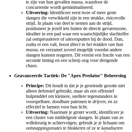
te zijn van hun gevallen massa, waardoor de
concurrentie wordt geminimaliseerd.
Uitvoering:
Identificeer eerst twee of meer grote
slangen die verwikkeld zijn in een strakke, risicovolle
strijd. In plaats van deel te nemen aan de strijd,
positioneer je jezelf iets buiten de directe gevarenzone,
idealiter in een pad waar een waarschijnlijke slachtoffer
zal
ontspiraaleren
of
uiteenspatten
bij de dood. Dan,
zodra er een valt,
boost direct in het midden van hun
massa
, en verzamel zoveel mogelijk voordat andere
slangen kunnen reageren. Dit vereist een fractie van een
seconde timing en een scherp oog voor dreigende
chaos.
Geavanceerde Tactiek: De "Apex Predator" Beheersing
Principe:
Dit houdt in dat je je groeiende grootte niet
alleen defensief gebruikt, maar als een offensief
hulpmiddel om kleinere, snellere tegenstanders in
voorspelbare, doodbare patronen te
drijven
, en ze
effectief te farmen voor hun licht.
Uitvoering:
Naarmate je groter wordt, identificeer je
een cluster van middelgrote slangen. In plaats van ze
willekeurig te achtervolgen, gebruik je je lichaam om
ontsnappingsroutes te blokkeren
of ze
te kanaliseren