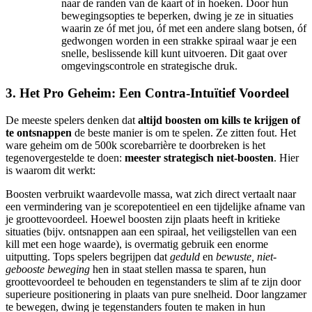
naar de randen van de kaart of in hoeken. Door hun
bewegingsopties te beperken, dwing je ze in situaties
waarin ze óf met jou, óf met een andere slang botsen, óf
gedwongen worden in een strakke spiraal waar je een
snelle, beslissende kill kunt uitvoeren. Dit gaat over
omgevingscontrole en strategische druk.
3. Het Pro Geheim: Een Contra-Intuïtief Voordeel
De meeste spelers denken dat
altijd boosten om kills te krijgen of
te ontsnappen
de beste manier is om te spelen. Ze zitten fout. Het
ware geheim om de 500k scorebarrière te doorbreken is het
tegenovergestelde te doen:
meester strategisch niet-boosten
. Hier
is waarom dit werkt:
Boosten verbruikt waardevolle massa, wat zich direct vertaalt naar
een vermindering van je scorepotentieel en een tijdelijke afname van
je groottevoordeel. Hoewel boosten zijn plaats heeft in kritieke
situaties (bijv. ontsnappen aan een spiraal, het veiligstellen van een
kill met een hoge waarde), is overmatig gebruik een enorme
uitputting. Tops spelers begrijpen dat
geduld
en
bewuste, niet-
gebooste beweging
hen in staat stellen massa te sparen, hun
groottevoordeel te behouden en tegenstanders te slim af te zijn door
superieure positionering in plaats van pure snelheid. Door langzamer
te bewegen, dwing je tegenstanders fouten te maken in hun