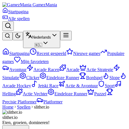
GamezMania
Startpagina
Alle spellen
Nederlands
🇳🇱
Startpagina
Recent gespeeld
Nieuwe games
Populaire
games
Mijn favorieten
Avontuur
Arcade Racen
Arcade
Actie Strategie
Simulatie
Clicker
Eindeloze Runner
Bordspel
Slope
Arcade Hockey
Jetski Race
Actie & Avontuur
Sport
Helling
Actie Vechter
Eindeloze Runner
Puzzel
Precisie Platformer
Platformer
Home
Spellen
slither.io
slither.io
Eten, groeien, domineren!