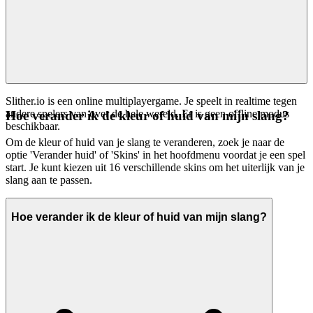
Slither.io is een online multiplayergame. Je speelt in realtime tegen
andere spelers van over de hele wereld. Er is geen offline modus
Hoe verander ik de kleur of huid van mijn slang?
beschikbaar.
Om de kleur of huid van je slang te veranderen, zoek je naar de
optie 'Verander huid' of 'Skins' in het hoofdmenu voordat je een spel
start. Je kunt kiezen uit 16 verschillende skins om het uiterlijk van je
slang aan te passen.
Hoe verander ik de kleur of huid van mijn slang?