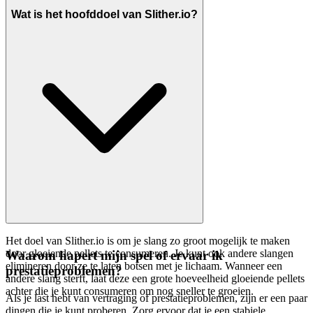
Wat is het hoofddoel van Slither.io?
Het doel van Slither.io is om je slang zo groot mogelijk te maken
door gloeiende pellets te consumeren. Je kunt ook andere slangen
Waarom hapert mijn spel of ervaar ik
elimineren door ze te laten botsen met je lichaam. Wanneer een
prestatieproblemen?
andere slang sterft, laat deze een grote hoeveelheid gloeiende pellets
achter die je kunt consumeren om nog sneller te groeien.
Als je last hebt van vertraging of prestatieproblemen, zijn er een paar
dingen die je kunt proberen. Zorg ervoor dat je een stabiele