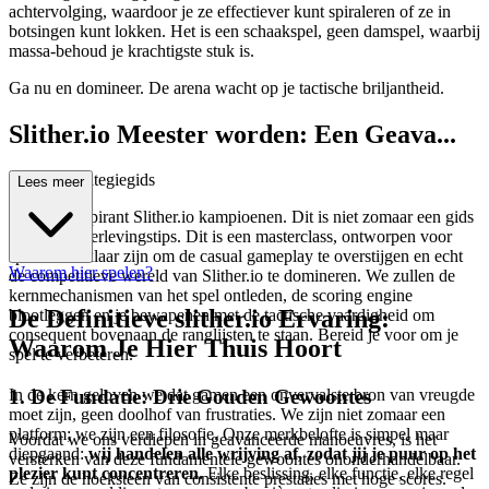
achtervolging, waardoor je ze effectiever kunt spiraleren of ze in
botsingen kunt lokken. Het is een schaakspel, geen damspel, waarbij
massa-behoud je krachtigste stuk is.
Ga nu en domineer. De arena wacht op je tactische briljantheid.
Slither.io Meester worden: Een Geava...
nceerde Strategiegids
Lees meer
Welkom, aspirant Slither.io kampioenen. Dit is niet zomaar een gids
vol basis overlevingstips. Dit is een masterclass, ontworpen voor
spelers die klaar zijn om de casual gameplay te overstijgen en echt
Waarom hier spelen?
de competitieve wereld van Slither.io te domineren. We zullen de
kernmechanismen van het spel ontleden, de scoring engine
De Definitieve slither.io Ervaring:
blootleggen en je bewapenen met de tactische vaardigheid om
consequent bovenaan de ranglijsten te staan. Bereid je voor om je
Waarom Je Hier Thuis Hoort
spel te verbeteren.
1. De Fundatie: Drie Gouden Gewoontes
In de kern geloven we dat gamen een onvervalste bron van vreugde
moet zijn, geen doolhof van frustraties. We zijn niet zomaar een
platform; we zijn een filosofie. Onze merkbelofte is simpel maar
Voordat we ons verdiepen in geavanceerde manoeuvres, is het
diepgaand:
wij handelen alle wrijving af, zodat jij je puur op het
versterken van deze fundamentele gewoontes ononderhandelbaar.
plezier kunt concentreren.
Elke beslissing, elke functie, elke regel
Ze zijn de hoeksteen van consistente prestaties met hoge scores.