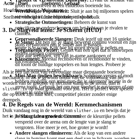
Actie / Doel
Toets(en) / Gebaar
groei en overleven in een eindeloos boeiende lus.
Hoofdbeweging
Muiscursor
Wereldwijde Populariteit:
Sluit je aan bij miljoenen spelers
wereldwijd in deze blijvende arcade-hit.
Snelheid verhogen
Linkermuisknop of spatiebalk
Strategische Ontmoetingen:
Beheers de kunst van
ontwijken en onderscheppen om het licht van je rivalen te
3. De Slagveld lezen: Je Scherm (HUD)
claimen.
Gepersonaliseerde Slangen:
Druk jezelf uit met 16 unieke
Je Slang:
Dit ben jij! Je slang beweegt continu vooruit en zijn
skins en patronen om je slither aan te passen.
lengte is je score. Kijk hoe hij groeit terwijl je pellets en
Toegankelijk Plezier:
Geniet van een spel dat is ontworpen
andere slangen consumeert.
voor alle leeftijden, vrij van in-game aankopen of
Klassement:
Meestal rechtsboven of rechtsonder te vinden,
microtransacties.
dit toont de huidige topspelers en hun lengtes. Probeer je
naam bovenaan te zien!
Als je een fan bent van eenvoudige maar diepgaande boeiende
Mini-Map (indien beschikbaar):
Sommige versies of modi
mechanica, of als je gewoon houdt van de voldoening van het
hebben mogelijk een mini-map die je algemene locatie in de
worden van de grootste en slechtste slang in de arena, dan is
arena toont. Gebruik het om naar voedsel te navigeren of om
op maat gemaakt voor jou. Het is perfect voor spelers
slither.io
gevaar te ontwijken.
die op zoek zijn naar snel, competitief plezier zonder enige
drempels.
4. De Regels van de Wereld: Kernmechanismen
Duik vandaag nog in de wereld van
en bewijs dat je
slither.io
het in je hebt om de arena te domineren!
Je Slang laten groeien:
Consumeer de kleurrijke pellets
verspreid over de arena om de lengte van je slang te
vergroten. Hoe meer je eet, hoe groter je wordt!
Andere slangen elimineren:
Als de kop van een andere
slang in botsing komt met een deel van je lichaam, worden ze