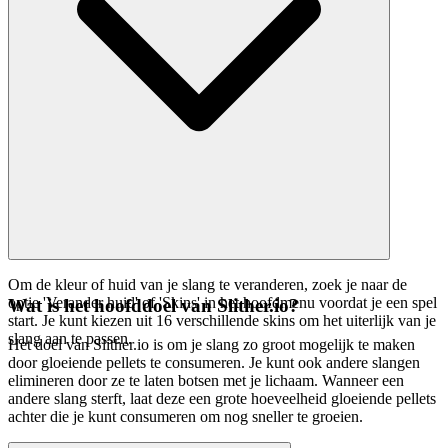
Om de kleur of huid van je slang te veranderen, zoek je naar de
optie 'Verander huid' of 'Skins' in het hoofdmenu voordat je een spel
Wat is het hoofddoel van Slither.io?
start. Je kunt kiezen uit 16 verschillende skins om het uiterlijk van je
slang aan te passen.
Het doel van Slither.io is om je slang zo groot mogelijk te maken
door gloeiende pellets te consumeren. Je kunt ook andere slangen
elimineren door ze te laten botsen met je lichaam. Wanneer een
andere slang sterft, laat deze een grote hoeveelheid gloeiende pellets
achter die je kunt consumeren om nog sneller te groeien.