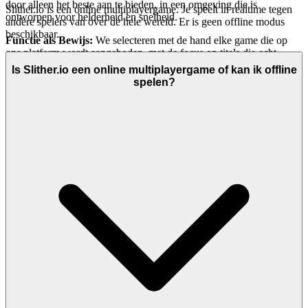
door alleen het beste aan te bieden, in een omgeving die is
Slither.io is een online multiplayergame. Je speelt in realtime tegen
ontworpen voor helderheid en snelheid.
andere spelers van over de hele wereld. Er is geen offline modus
beschikbaar.
Functie als Bewijs:
We selecteren met de hand elke game die op
ons platform wordt aangeboden, met de focus op titels die echt
plezier, herspeelbaarheid en inherente kwaliteit bieden. Onze
Is Slither.io een online multiplayergame of kan ik offline
interface is schoon, snel en onopvallend, vrij van overmatige
spelen?
advertenties, storende pop-ups of trage prestaties. We geven
prioriteit aan stabiele, hoogwaardige hosting voor elke game.
Je zult hier geen duizenden gekloonde games vinden. We
presenteren
omdat we geloven dat het een
slither.io
uitzonderlijke game is die je tijd waard is. Dat is onze curatoriële
belofte: minder ruis, meer van de kwaliteit die je verdient.