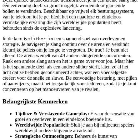
één eenvoudig doel: zo groot mogelijk worden door gloeiende
bollen te verslinden. Beschikbaar op vrijwel elk besturingssysteem,
van je telefoon tot je pc, biedt het een naadloze en eindeloos
vermakelijke ervaring die zijn wereldwijde populariteit heeft
behouden sinds de explosieve lancering.
In de kern is
een spannend spel van overleven en
slither.io
strategie. Je navigeert je slang continu over de arena en verslindt
kleurrijke pellets om je lengte te vergroten. De truc? Je bent niet
alleen! De arena wemelt van 49 andere slingerende concurrenten.
Raak een andere slang aan en het is game over voor jou. Maar hier
is het spannende deel: als een andere slither sterft, laten ze al het
licht dat ze hebben geconsumeerd achter, wat een voedselgekte
creëert voor de snelle en sluwe. De eenvoudige besturing, met pijlen
of aanwijzers, maakt het toegankelijk voor iedereen, zodat je je kunt
concentreren op het manoeuvreren van je rivalen.
Belangrijkste Kenmerken
Tijdloze & Verslavende Gameplay:
Ervaar de sensatie van
groei en overleven in een eindeloos boeiende lus.
Wereldwijde Populariteit:
Sluit je aan bij miljoenen spelers
wereldwijd in deze blijvende arcade-hit.
Strategische Ontmoetingen:
Beheers de kunst van