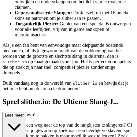
ontwijken en onderscheppen om het licht van je rivalen te
claimen.
Gepersonaliseerde Slangen:
Druk jezelf uit met 16 unieke
skins en patronen om je slither aan te passen.
Toegankelijk Plezier:
Geniet van een spel dat is ontworpen
voor alle leeftijden, vrij van in-game aankopen of
microtransacties.
Als je een fan bent van eenvoudige maar diepgaande boeiende
mechanica, of als je gewoon houdt van de voldoening van het
worden van de grootste en slechtste slang in de arena, dan is
op maat gemaakt voor jou. Het is perfect voor spelers
slither.io
die op zoek zijn naar snel, competitief plezier zonder enige
drempels.
Duik vandaag nog in de wereld van
en bewijs dat je
slither.io
het in je hebt om de arena te domineren!
Speel slither.io: De Ultieme Slang-J...
acht Showdown!
Lees meer
Klaar om je een weg naar de top van de ranglijsten te slingeren? Of
misschien ben je gewoon op zoek naar een heerlijk verslavend spel
dat makkelijk op te pakken is maar moeilijk weg te leggen? Zoek