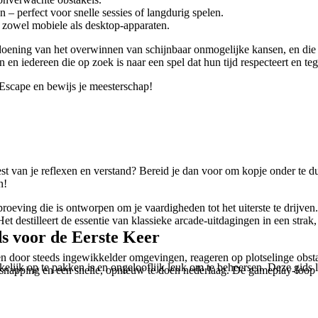
 – perfect voor snelle sessies of langdurig spelen.
zowel mobiele als desktop-apparaten.
ldoening van het overwinnen van schijnbaar onmogelijke kansen, en die
en iedereen die op zoek is naar een spel dat hun tijd respecteert en teg
 Escape en bewijs je meesterschap!
st van je reflexen en verstand? Bereid je dan voor om kopje onder te d
n!
oeving die is ontworpen om je vaardigheden tot het uiterste te drijven. 
. Het destilleert de essentie van klassieke arcade-uitdagingen in een str
s voor de Eerste Keer
n door steeds ingewikkelder omgevingen, reageren op plotselinge obstak
jk op te pakken is en ongelooflijk leuk om te beheersen. Deze gids le
tsnapping en een snelle, opnieuw te doen nederlaag. De gameplay-loop 