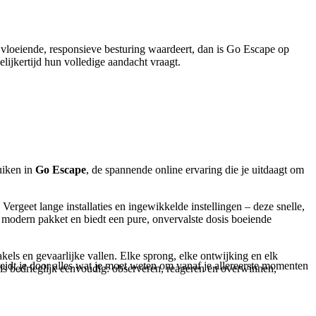
 vloeiende, responsieve besturing waardeert, dan is Go Escape op
elijkertijd hun volledige aandacht vraagt.
uiken in
Go Escape
, de spannende online ervaring die je uitdaagt om
Vergeet lange installaties en ingewikkelde instellingen – deze snelle,
ak, modern pakket en biedt een pure, onvervalste dosis boeiende
els en gevaarlijke vallen. Elke sprong, elke ontwijking en elk
idt je door alles wat je moet weten om vanaf je allereerste momenten
is bedrieglijk eenvoudig: observeren, reageren en overwinnen,