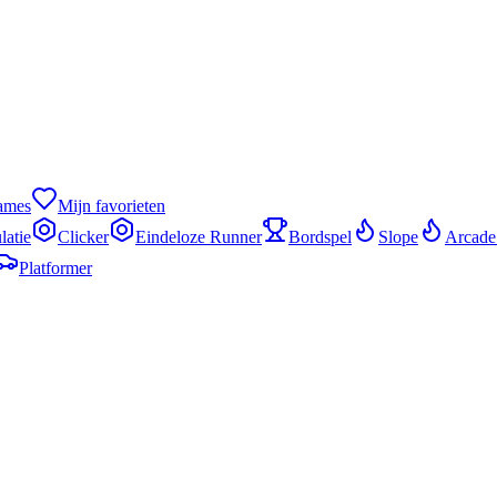
games
Mijn favorieten
latie
Clicker
Eindeloze Runner
Bordspel
Slope
Arcade
Platformer