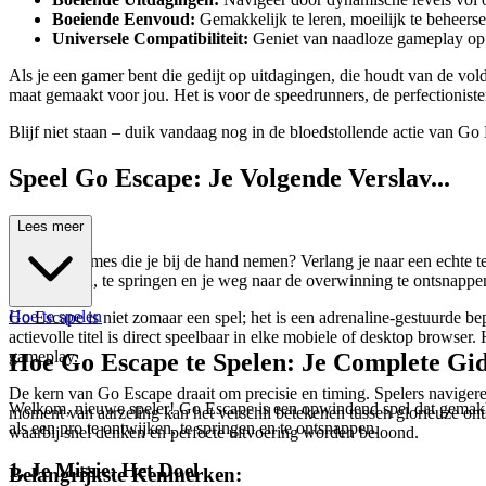
Boeiende Eenvoud:
Gemakkelijk te leren, moeilijk te beheersen
Universele Compatibiliteit:
Geniet van naadloze gameplay op 
Als je een gamer bent die gedijt op uitdagingen, die houdt van de vo
maat gemaakt voor jou. Het is voor de speedrunners, de perfectionisten 
Blijf niet staan – duik vandaag nog in de bloedstollende actie van Go
Speel Go Escape: Je Volgende Verslav...
ing Wacht!
Lees meer
Moe van games die je bij de hand nemen? Verlang je naar een echte te
te ontwijken, te springen en je weg naar de overwinning te ontsnappe
Hoe te spelen
Go Escape is niet zomaar een spel; het is een adrenaline-gestuurde bepr
actievolle titel is direct speelbaar in elke mobiele of desktop browser
gameplay.
Hoe Go Escape te Spelen: Je Complete Gid
De kern van Go Escape draait om precisie en timing. Spelers navigere
Welkom, nieuwe speler! Go Escape is een opwindend spel dat gemakkeli
moment van aarzeling kan het verschil betekenen tussen glorieuze on
als een pro te ontwijken, te springen en te ontsnappen.
waarbij snel denken en perfecte uitvoering worden beloond.
1. Je Missie: Het Doel
Belangrijkste Kenmerken: