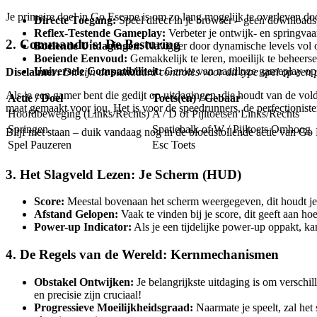
Je primaire doel in Go Escape is om zo lang mogelijk te overleven do
Directe Toegang:
Speel direct in je browser – geen downloads
Reflex-Testende Gameplay:
Verbeter je ontwijk- en springvaar
2. Commando's: De Besturing
Boeiende Uitdagingen:
Navigeer door dynamische levels vol 
Boeiende Eenvoud:
Gemakkelijk te leren, moeilijk te beheersen
Universele Compatibiliteit:
Geniet van naadloze gameplay op 
Disclaimer:
Dit zijn de standaard controles voor dit type spel op ee
Als je een gamer bent die gedijt op uitdagingen, die houdt van de vo
Actie / Doel
Toets(en) / Gebaar
maat gemaakt voor jou. Het is voor de speedrunners, de perfectionisten 
Hoofdbeweging (Links/Rechts)
A / D of Pijltoetsen Links/Rechts
Springen
Spatiebalk of W / Pijltoets Omhoog
Blijf niet staan – duik vandaag nog in de bloedstollende actie van Go
Spel Pauzeren
Esc Toets
3. Het Slagveld Lezen: Je Scherm (HUD)
Score:
Meestal bovenaan het scherm weergegeven, dit houdt je hui
Afstand Gelopen:
Vaak te vinden bij je score, dit geeft aan ho
Power-up Indicator:
Als je een tijdelijke power-up oppakt, ka
4. De Regels van de Wereld: Kernmechanismen
Obstakel Ontwijken:
Je belangrijkste uitdaging is om verschil
en precisie zijn cruciaal!
Progressieve Moeilijkheidsgraad:
Naarmate je speelt, zal het