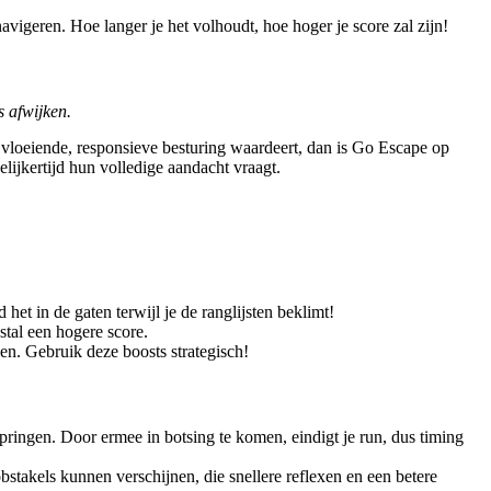
vigeren. Hoe langer je het volhoudt, hoe hoger je score zal zijn!
s afwijken.
 vloeiende, responsieve besturing waardeert, dan is Go Escape op
elijkertijd hun volledige aandacht vraagt.
het in de gaten terwijl je de ranglijsten beklimt!
stal een hogere score.
nen. Gebruik deze boosts strategisch!
springen. Door ermee in botsing te komen, eindigt je run, dus timing
bstakels kunnen verschijnen, die snellere reflexen en een betere