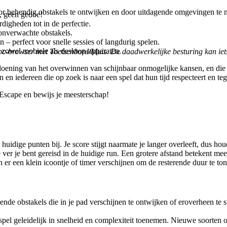
or behendig obstakels te ontwijken en door uitdagende omgevingen te na
, geen gedoe!
digheden tot in de perfectie.
onverwachte obstakels.
 – perfect voor snelle sessies of langdurig spelen.
zowel mobiele als desktop-apparaten.
n pc-browser met Toetsenbord/Muis. De daadwerkelijke besturing kan iet
ldoening van het overwinnen van schijnbaar onmogelijke kansen, en die
en iedereen die op zoek is naar een spel dat hun tijd respecteert en teg
 Escape en bewijs je meesterschap!
dige punten bij. Je score stijgt naarmate je langer overleeft, dus houd 
e ver je bent gereisd in de huidige run. Een grotere afstand betekent mee
n er een klein icoontje of timer verschijnen om de resterende duur te to
lende obstakels die in je pad verschijnen te ontwijken of eroverheen te 
 spel geleidelijk in snelheid en complexiteit toenemen. Nieuwe soorten o