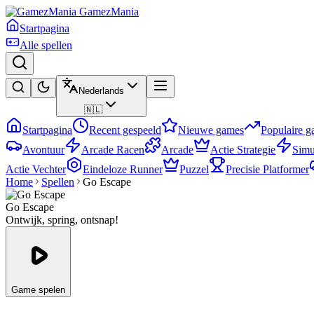
GamezMania
Startpagina
Alle spellen
Nederlands
🇳🇱
Startpagina
Recent gespeeld
Nieuwe games
Populaire 
Avontuur
Arcade Racen
Arcade
Actie Strategie
Simu
Actie Vechter
Eindeloze Runner
Puzzel
Precisie Platformer
Home
Spellen
Go Escape
Go Escape
Ontwijk, spring, ontsnap!
Game spelen