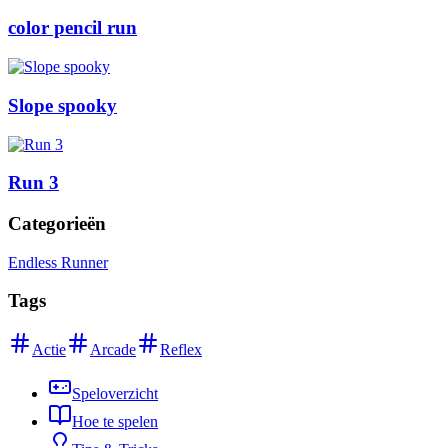
color pencil run
Slope spooky
Run 3
Categorieën
Endless Runner
Tags
Actie
Arcade
Reflex
Speloverzicht
Hoe te spelen