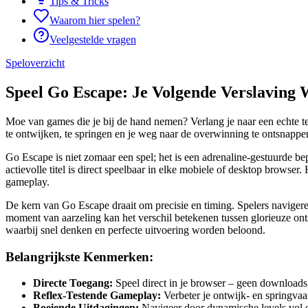
Tips & Tricks
Waarom hier spelen?
Veelgestelde vragen
Speloverzicht
Speel Go Escape: Je Volgende Verslaving 
Moe van games die je bij de hand nemen? Verlang je naar een echte te
te ontwijken, te springen en je weg naar de overwinning te ontsnappe
Go Escape is niet zomaar een spel; het is een adrenaline-gestuurde bepr
actievolle titel is direct speelbaar in elke mobiele of desktop browser
gameplay.
De kern van Go Escape draait om precisie en timing. Spelers navigere
moment van aarzeling kan het verschil betekenen tussen glorieuze on
waarbij snel denken en perfecte uitvoering worden beloond.
Belangrijkste Kenmerken:
Directe Toegang:
Speel direct in je browser – geen downloads
Reflex-Testende Gameplay:
Verbeter je ontwijk- en springvaar
Boeiende Uitdagingen:
Navigeer door dynamische levels vol 