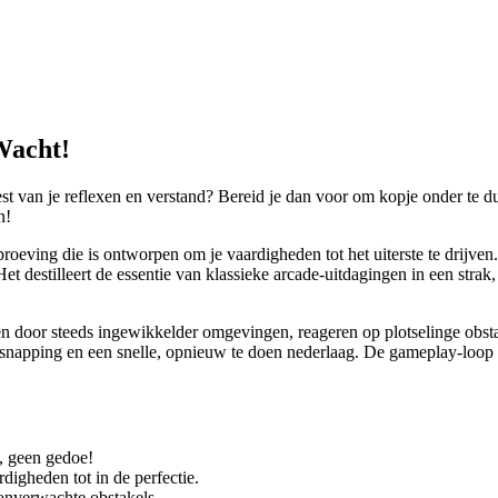
Wacht!
st van je reflexen en verstand? Bereid je dan voor om kopje onder te d
n!
oeving die is ontworpen om je vaardigheden tot het uiterste te drijven. 
. Het destilleert de essentie van klassieke arcade-uitdagingen in een str
n door steeds ingewikkelder omgevingen, reageren op plotselinge obstak
tsnapping en een snelle, opnieuw te doen nederlaag. De gameplay-loop 
, geen gedoe!
digheden tot in de perfectie.
onverwachte obstakels.