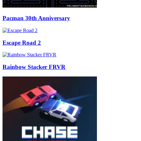
Pacman 30th Anniversary
Escape Road 2
Rainbow Stacker FRVR