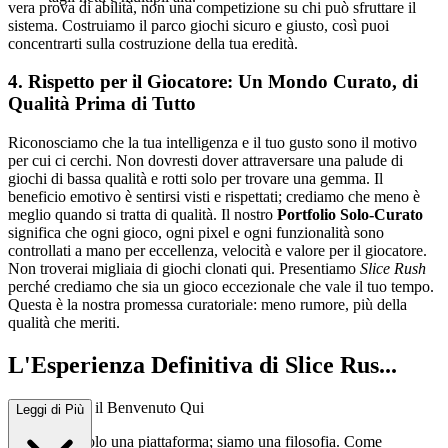
vera prova di abilità, non una competizione su chi può sfruttare il
sistema. Costruiamo il parco giochi sicuro e giusto, così puoi
concentrarti sulla costruzione della tua eredità.
4. Rispetto per il Giocatore: Un Mondo Curato, di
Qualità Prima di Tutto
Riconosciamo che la tua intelligenza e il tuo gusto sono il motivo
per cui ci cerchi. Non dovresti dover attraversare una palude di
giochi di bassa qualità e rotti solo per trovare una gemma. Il
beneficio emotivo è sentirsi visti e rispettati; crediamo che meno è
meglio quando si tratta di qualità. Il nostro
Portfolio Solo-Curato
significa che ogni gioco, ogni pixel e ogni funzionalità sono
controllati a mano per eccellenza, velocità e valore per il giocatore.
Non troverai migliaia di giochi clonati qui. Presentiamo
Slice Rush
perché crediamo che sia un gioco eccezionale che vale il tuo tempo.
Questa è la nostra promessa curatoriale: meno rumore, più della
qualità che meriti.
L'Esperienza Definitiva di Slice Rus...
h: Perché Sei il Benvenuto Qui
Leggi di Più
Non siamo solo una piattaforma; siamo una filosofia. Come