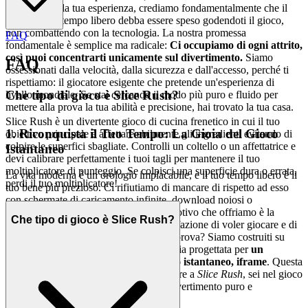
guardiani della tua esperienza, crediamo fondamentalmente che il
tuo prezioso tempo libero debba essere speso godendoti il gioco,
non combattendo con la tecnologia. La nostra promessa
FAQ
fondamentale è semplice ma radicale:
Ci occupiamo di ogni attrito,
così puoi concentrarti unicamente sul divertimento.
Siamo
FAQ
ossessionati dalla velocità, dalla sicurezza e dall'accesso, perché ti
rispettiamo: il giocatore esigente che pretende un'esperienza di
Che tipo di gioco è Slice Rush?
livello mondiale. Se stai cercando il modo più puro e fluido per
mettere alla prova la tua abilità e precisione, hai trovato la tua casa.
Slice Rush è un divertente gioco di cucina frenetico in cui il tuo
1. Riconquista il Tuo Tempo: La Gioia del Gioco
obiettivo principale è affettare abilmente gli ingredienti evitando di
colpire le superfici sbagliate. Controlli un coltello o un affettatrice e
Istantaneo
devi calibrare perfettamente i tuoi tagli per mantenere il tuo
moltiplicatore di punteggio. Se colpisci una superficie dura o errata,
La vita moderna è un orologio implacabile, e il tuo tempo libero è il
perdi il tuo moltiplicatore!
tuo bene più prezioso. Ci rifiutiamo di mancare di rispetto ad esso
con schermate di caricamento infinite, download noiosi o
installazioni complicate. Il beneficio emotivo che offriamo è la
Che tipo di gioco è Slice Rush?
gratificazione immediata: la pura soddisfazione di voler giocare e di
poterlo fare istantaneamente. La nostra prova? Siamo costruiti su
una base di tecnologia H5 all'avanguardia progettata per
un
gameplay senza attrito, a caricamento istantaneo, iframe
. Questa
è la nostra promessa: quando vuoi giocare a
Slice Rush
, sei nel gioco
in pochi secondi. Nessun attrito, solo divertimento puro e
immediato.