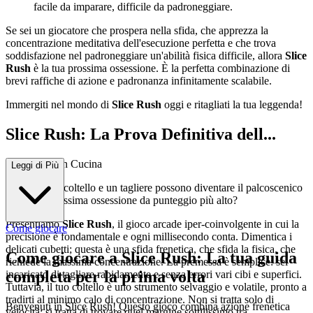
facile da imparare, difficile da padroneggiare.
Se sei un giocatore che prospera nella sfida, che apprezza la
concentrazione meditativa dell'esecuzione perfetta e che trova
soddisfazione nel padroneggiare un'abilità fisica difficile, allora
Slice
Rush
è la tua prossima ossessione. È la perfetta combinazione di
brevi raffiche di azione e padronanza infinitamente scalabile.
Immergiti nel mondo di
Slice Rush
oggi e ritagliati la tua leggenda!
Slice Rush: La Prova Definitiva dell...
a Destrezza in Cucina
Leggi di Più
Un semplice coltello e un tagliere possono diventare il palcoscenico
per la tua prossima ossessione da punteggio più alto?
Presentiamo
Slice Rush
, il gioco arcade iper-coinvolgente in cui la
Come giocare
precisione è fondamentale e ogni millisecondo conta. Dimentica i
delicati cubetti; questa è una sfida frenetica, che sfida la fisica, che
Come giocare a Slice Rush: La tua guida
richiede la massima concentrazione. La premessa è semplice: sei
completa per la prima volta
incaricato di tagliare rapidamente e senza errori vari cibi e superfici.
Tuttavia, il tuo coltello è uno strumento selvaggio e volatile, pronto a
tradirti al minimo calo di concentrazione. Non si tratta solo di
Benvenuti in Slice Rush! Questo gioco combina azione frenetica
velocità; si tratta di trovare quel margine sottilissimo tra