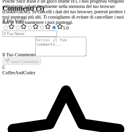
Poiché Slice Rush è un gioco iframe H5, i tuoi progressi vengono
solitamente salvati localmente nella memoria del tuo browser
Commenti
(
5
)
(cookie/cache). Se cancelli i dati del tuo browser, potresti perdere i
tuoi punteggi più alti. Ti consigliamo di evitare di cancellare i tuoi
Il Tuo Voto
:
dati se vuoi mantenere i tuoi punteggi.
5
.0
Il Tuo Commento
Invia Commento
C
CoffeeAndCodez