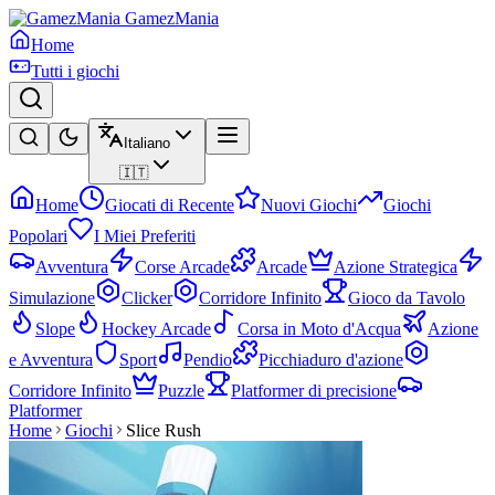
GamezMania
Home
Tutti i giochi
Italiano
🇮🇹
Home
Giocati di Recente
Nuovi Giochi
Giochi
Popolari
I Miei Preferiti
Avventura
Corse Arcade
Arcade
Azione Strategica
Simulazione
Clicker
Corridore Infinito
Gioco da Tavolo
Slope
Hockey Arcade
Corsa in Moto d'Acqua
Azione
e Avventura
Sport
Pendio
Picchiaduro d'azione
Corridore Infinito
Puzzle
Platformer di precisione
Platformer
Home
Giochi
Slice Rush