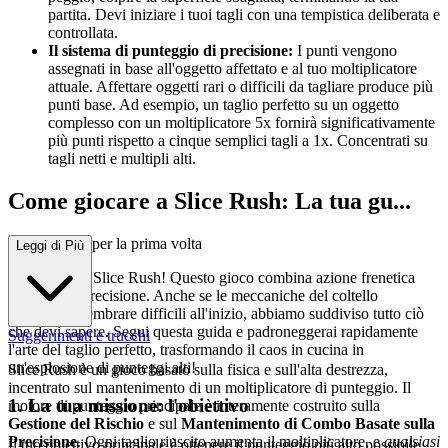
partita. Devi iniziare i tuoi tagli con una tempistica deliberata e
controllata.
Il sistema di punteggio di precisione:
I punti vengono
assegnati in base all'oggetto affettato e al tuo moltiplicatore
attuale. Affettare oggetti rari o difficili da tagliare produce più
punti base. Ad esempio, un taglio perfetto su un oggetto
complesso con un moltiplicatore 5x fornirà significativamente
più punti rispetto a cinque semplici tagli a 1x. Concentrati su
tagli netti e multipli alti.
Come giocare a Slice Rush: La tua gu...
ida completa per la prima volta
Leggi di Più
Benvenuti in Slice Rush! Questo gioco combina azione frenetica
con tagli di precisione. Anche se le meccaniche del coltello
potrebbero sembrare difficili all'inizio, abbiamo suddiviso tutto ciò
che devi sapere. Segui questa guida e padroneggerai rapidamente
Suggerimenti e trucchi
l'arte del taglio perfetto, trasformando il caos in cucina in
un'esplosione di punteggi alti!
Slice Rush è un gioco basato sulla fisica e sull'alta destrezza,
incentrato sul mantenimento di un moltiplicatore di punteggio. Il
1. La tua missione: l'obiettivo
motore di punteggio principale è interamente costruito sulla
Gestione del Rischio
e sul
Mantenimento di Combo Basate sulla
Precisione
. Ogni taglio riuscito aumenta il moltiplicatore, e
qualsiasi
Il tuo obiettivo principale è ottenere il punteggio più alto possibile