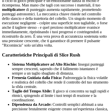
Il ciclo di gioco principale è un'emozionante danza di rischio e
ricompensa. Man mano che tagli con successo i materiali, il tuo
moltiplicatore
di punteggio aumenta rapidamente, promettendo
punteggi astronomici. La meccanica chiave risiede nel controllo
dello slancio e della traiettoria del coltello. Un singolo momento di
esecuzione negligente - colpire una superficie non tagliabile, o forse
anche il tagliere stesso - e quel prezioso moltiplicatore svanisce
immediatamente, ripristinando i tuoi progressi e costringendoti a
ricostruirlo da zero. È una vera prova di accuratezza sostenuta sotto
una pressione crescente, che ti garantisce di premere il pulsante
"Ricomincia" solo un'altra volta.
Caratteristiche Principali di Slice Rush
Sistema Moltiplicatore ad Alto Rischio:
Insegui punteggi
sempre crescenti, sapendo che il fallimento istantaneo è
sempre a un taglio sbagliato di distanza.
Frenesia Guidata dalla Fisica:
Padroneggia la fisica volatile
e realistica del coltello che rende il controllo del tuo strumento
la sfida centrale.
Taglio del Tempo Abile:
Il gioco si concentra su tagli rapidi e
ritmici, spingendo al limite i tuoi tempi di reazione e la
coordinazione.
Dipendenza da Arcade:
Controlli semplici abbinati a una
precisione brutalmente esigente creano un'esperienza classica,