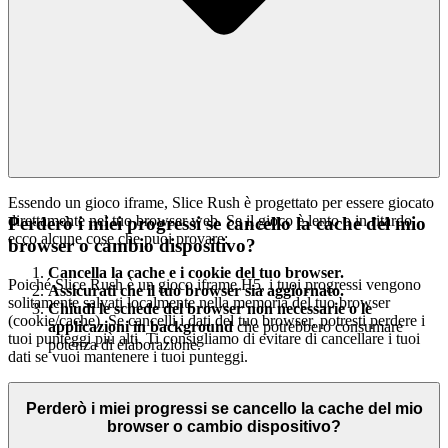
Essendo un gioco iframe, Slice Rush è progettato per essere giocato
direttamente nel tuo browser web. Se il gioco è lento o in ritardo,
Perderò i miei progressi se cancello la cache del mio
ecco alcune cose che puoi provare:
browser o cambio dispositivo?
Cancella la cache e i cookie del tuo browser.
Poiché Slice Rush è un gioco iframe H5, i tuoi progressi vengono
Assicurati che il tuo browser sia aggiornato.
solitamente salvati localmente nella memoria del tuo browser
Chiudi le schede del browser non necessarie o le
(cookie/cache). Se cancelli i dati del tuo browser, potresti perdere i
applicazioni in background
che potrebbero consumare
tuoi punteggi più alti. Ti consigliamo di evitare di cancellare i tuoi
potenza di elaborazione.
dati se vuoi mantenere i tuoi punteggi.
Perderò i miei progressi se cancello la cache del mio
browser o cambio dispositivo?