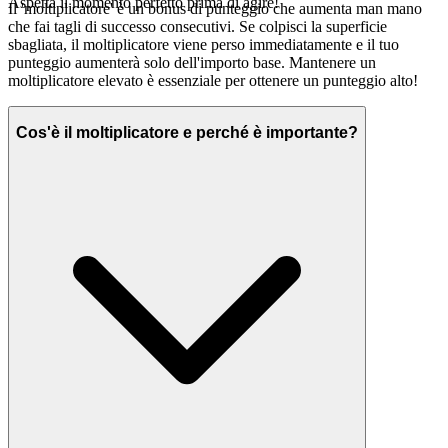
Aspetta il momento perfetto prima di agire!
Il 'moltiplicatore' è un bonus di punteggio che aumenta man mano
che fai tagli di successo consecutivi. Se colpisci la superficie
sbagliata, il moltiplicatore viene perso immediatamente e il tuo
punteggio aumenterà solo dell'importo base. Mantenere un
moltiplicatore elevato è essenziale per ottenere un punteggio alto!
Cos'è il moltiplicatore e perché è importante?