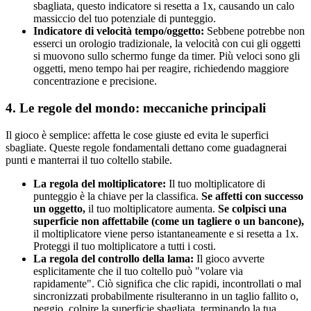
sbagliata, questo indicatore si resetta a 1x, causando un calo
massiccio del tuo potenziale di punteggio.
Indicatore di velocità tempo/oggetto:
Sebbene potrebbe non
esserci un orologio tradizionale, la velocità con cui gli oggetti
si muovono sullo schermo funge da timer. Più veloci sono gli
oggetti, meno tempo hai per reagire, richiedendo maggiore
concentrazione e precisione.
4. Le regole del mondo: meccaniche principali
Il gioco è semplice: affetta le cose giuste ed evita le superfici
sbagliate. Queste regole fondamentali dettano come guadagnerai
punti e manterrai il tuo coltello stabile.
La regola del moltiplicatore:
Il tuo moltiplicatore di
punteggio è la chiave per la classifica.
Se affetti con successo
un oggetto,
il tuo moltiplicatore aumenta.
Se colpisci una
superficie non affettabile (come un tagliere o un bancone),
il moltiplicatore viene perso istantaneamente e si resetta a 1x.
Proteggi il tuo moltiplicatore a tutti i costi.
La regola del controllo della lama:
Il gioco avverte
esplicitamente che il tuo coltello può "volare via
rapidamente". Ciò significa che clic rapidi, incontrollati o mal
sincronizzati probabilmente risulteranno in un taglio fallito o,
peggio, colpire la superficie sbagliata, terminando la tua