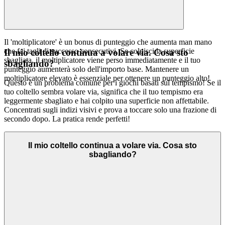
Il 'moltiplicatore' è un bonus di punteggio che aumenta man mano
che fai tagli di successo consecutivi. Se colpisci la superficie
Il mio coltello continua a volare via. Cosa sto
sbagliata, il moltiplicatore viene perso immediatamente e il tuo
sbagliando?
punteggio aumenterà solo dell'importo base. Mantenere un
moltiplicatore elevato è essenziale per ottenere un punteggio alto!
Questo è un problema comune per i giochi basati sul tempismo! Se il
tuo coltello sembra volare via, significa che il tuo tempismo era
leggermente sbagliato e hai colpito una superficie non affettabile.
Concentrati sugli indizi visivi e prova a toccare solo una frazione di
secondo dopo. La pratica rende perfetti!
Il mio coltello continua a volare via. Cosa sto
sbagliando?