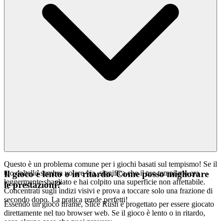
Questo è un problema comune per i giochi basati sul tempismo! Se il
tuo coltello sembra volare via, significa che il tuo tempismo era
Il gioco è lento o in ritardo. Come posso migliorare
leggermente sbagliato e hai colpito una superficie non affettabile.
le prestazioni?
Concentrati sugli indizi visivi e prova a toccare solo una frazione di
secondo dopo. La pratica rende perfetti!
Essendo un gioco iframe, Slice Rush è progettato per essere giocato
direttamente nel tuo browser web. Se il gioco è lento o in ritardo,