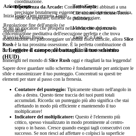
coordinazione.
Azione/Scopo
Tasto/Gesto
Dipendenza da Arcade:
Controlli semplici abbinati a una
precisione brutalmente esigente creano un'esperienza classica,
Clic sinistro del mouse/Tocco
Inizia taglio/Tieni premuto Taglio
facile da imparare, difficile da padroneggiare.
(Mobile)
Regolazione fine dell'angolo (se
Movimento del mouse
Se sei un giocatore che prospera nella sfida, che apprezza la
applicabile)
concentrazione meditativa dell'esecuzione perfetta e che trova
Riavvia/Menu Pausa
Tasto 'P' o Esci
soddisfazione nel padroneggiare un'abilità fisica difficile, allora
Slice
Rush
è la tua prossima ossessione. È la perfetta combinazione di
3. Leggere il campo di battaglia: il tuo schermo
brevi raffiche di azione e padronanza infinitamente scalabile.
(HUD)
Immergiti nel mondo di
Slice Rush
oggi e ritagliati la tua leggenda!
Sapere dove guardare sullo schermo è fondamentale per anticipare le
sfide e massimizzare il tuo punteggio. Concentrati su questi tre
elementi per stare al passo con la frenesia.
Contatore del punteggio:
Tipicamente situato nell'angolo in
alto a destra. Questo tiene traccia dei tuoi punti totali
accumulati. Ricorda: un punteggio più alto significa che stai
affettando in modo più efficiente e mantenendo il tuo
moltiplicatore!
Indicatore del moltiplicatore:
Questo è l'elemento più
critico, spesso visualizzato in modo prominente al centro-
sopra o in basso. Cresce quando esegui tagli consecutivi con
successo. Se non riesci ad affettare o colpisci la superficie