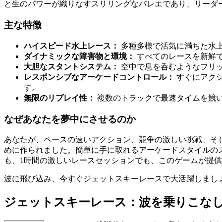
と生のパワーが織りなすスリリングなバレエであり、リーダ
主な特徴
ハイスピード水上レース：
多種多様で活気に満ちた水
ダイナミックな障害物と環境：
すべてのレースを新鮮
大胆なスタントシステム：
空中で息を呑むようなフリ
レスポンシブなアーケードコントロール：
すぐにアク
す。
無限のリプレイ性：
複数のトラックで最速タイムを競
なぜあなたを夢中にさせるのか
あなたが、ペースの速いアクション、競争の激しい挑戦、そ
めに作られました。簡単に手に取れるアーケードスタイルの
も、1時間の激しいレースセッションでも、このゲームが提
波に飛び込み、今すぐジェットスキーレースで大活躍しましょ
ジェットスキーレース：波を乗りこな