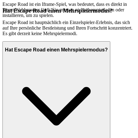
Escape Road ist ein Iframe-Spiel, was bedeutet, dass es direkt in
Ihrem Webbrowser läuft. Sie müssen nichts herunterladen oder
Hat Escape Road einen Mehrspielermodus?
installieren, um zu spielen.
Escape Road ist hauptsächlich ein Einzelspieler-Erlebnis, das sich
auf Ihre persönliche Bestleistung und Ihren Fortschritt konzentriert.
Es gibt derzeit keine Mehrspielermodi.
Hat Escape Road einen Mehrspielermodus?