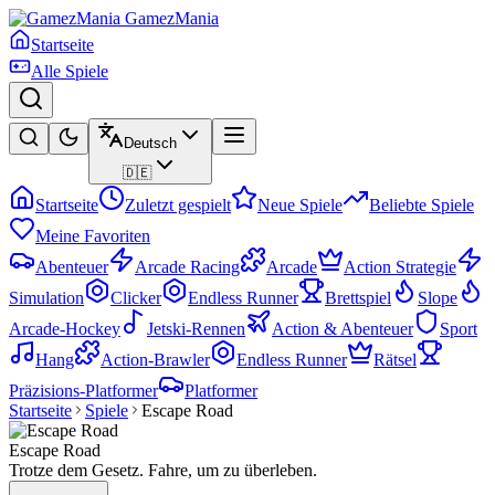
GamezMania
Startseite
Alle Spiele
Deutsch
🇩🇪
Startseite
Zuletzt gespielt
Neue Spiele
Beliebte Spiele
Meine Favoriten
Abenteuer
Arcade Racing
Arcade
Action Strategie
Simulation
Clicker
Endless Runner
Brettspiel
Slope
Arcade-Hockey
Jetski-Rennen
Action & Abenteuer
Sport
Hang
Action-Brawler
Endless Runner
Rätsel
Präzisions-Platformer
Platformer
Startseite
Spiele
Escape Road
Escape Road
Trotze dem Gesetz. Fahre, um zu überleben.