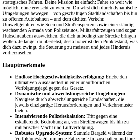
strategisches Fahren. Deine Mission ist einfach: Fahre so weit wie
möglich, ohne erwischt zu werden. Du wirst dich durch dynamische
Umgebungen bewegen – von geschäftigen Stadtlandschaften bis hin
zu offenen Autobahnen – und dem dichten Verkehr,
Umweltgefahren wie Seen und Straßensperren sowie einer ständig
wachsenden Armada von Polizeiautos, Militärfahrzeugen und sogar
Hubschraubern ausweichen, die dich unbedingt zur Strecke bringen
wollen. Je länger du überlebst, desto höher ist dein Punktestand, was
dich dazu zwingt, die Steuerung zu meistern und jedes Hindernis
vorherzusehen.
Hauptmerkmale
Endlose Hochgeschwindigkeitsverfolgung:
Erlebe den
ultimativen Ausdauertest in einer unaufhörlichen
Verfolgungsjagd gegen das Gesetz.
Dynamische und abwechslungsreiche Umgebungen:
Navigiere durch abwechslungsreiche Landschaften, die
jeweils einzigartige Herausforderungen und Verkehrsmuster
bieten.
Intensivierende Polizeieskalation:
Tritt gegen eine
eskalierende Bedrohung an, von Streifenwagen bis hin zu
militärischer Macht und Luftverfolgung.
Robustes Upgrade-System:
Sammle Bargeld während der
Verfolgungsjagd, um neue Fahrzeuge freizuschalten und ihre