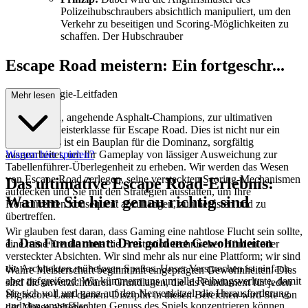
Polizeihubschraubers absichtlich manipuliert, um den
Verkehr zu beseitigen und Scoring-Möglichkeiten zu
schaffen. Der Hubschrauber
Escape Road meistern: Ein fortgeschr...
ittener Strategie-Leitfaden
Mehr lesen
Willkommen, angehende Asphalt-Champions, zur ultimativen
taktischen Meisterklasse für Escape Road. Dies ist nicht nur ein
Leitfaden; es ist ein Bauplan für die Dominanz, sorgfältig
ausgearbeitet, um Ihr Gameplay von lässiger Ausweichung zur
Warum hier spielen?
Tabellenführer-Überlegenheit zu erheben. Wir werden das Wesen
von Escape Road zerlegen, seine versteckten Scoring-Mechanismen
Das ultimative Escape Road-Erlebnis:
aufdecken und Sie mit den Strategien ausstatten, um Ihre
Warum Sie hier genau richtig sind
Konkurrenten konsequent abzuhängen, zu überlisten und zu
übertreffen.
Wir glauben fest daran, dass Gaming eine nahtlose Flucht sein sollte,
1. Das Fundament: Drei goldene Gewohnheiten
eine reine Freude ohne die Frustration technischer Hürden oder
versteckter Absichten. Wir sind mehr als nur eine Plattform; wir sind
die Architekten mühelosen Spaßes. Unser Versprechen ist einfach,
Wahre Meisterschaft beginnt mit eingeprägten Gewohnheiten. Dies
aber tiefgreifend: Wir kümmern uns um alle Reibungsverluste, damit
sind die unverzichtbaren Grundlagen, die als Fundament für jeden
Sie sich voll und ganz auf den Nervenkitzel, die Herausforderung
Highscore-Lauf dienen. Disziplin in diesen Bereichen wird Sie von
und den unverfälschten Genuss des Spiels konzentrieren können.
der Masse abheben.