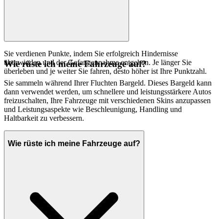
Sie verdienen Punkte, indem Sie erfolgreich Hindernisse
überwinden und der Gefangennahme entgehen. Je länger Sie
Wie rüste ich meine Fahrzeuge auf?
überleben und je weiter Sie fahren, desto höher ist Ihre Punktzahl.
Sie sammeln während Ihrer Fluchten Bargeld. Dieses Bargeld kann
dann verwendet werden, um schnellere und leistungsstärkere Autos
freizuschalten, Ihre Fahrzeuge mit verschiedenen Skins anzupassen
und Leistungsaspekte wie Beschleunigung, Handling und
Haltbarkeit zu verbessern.
Wie rüste ich meine Fahrzeuge auf?