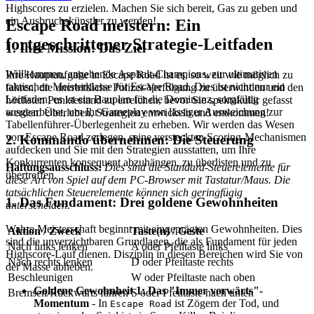
Highscores zu erzielen. Machen Sie sich bereit, Gas zu geben und
ein Ausbruchskünstler zu werden!
Escape Road meistern: Ein
fortgeschrittener Strategie-Leitfaden
1. Ihre Mission: Das Ziel
Willkommen, angehende Asphalt-Champions, zur ultimativen
Ihre Hauptaufgabe in Escape Road ist es, so weit wie möglich zu
taktischen Meisterklasse für Escape Road. Dies ist nicht nur ein
fahren, die unerbittliche Polizei-Verfolgung zu überwinden und den
Leitfaden; es ist ein Bauplan für die Dominanz, sorgfältig
höchsten Punktestand zu erreichen, bevor Sie spektakulär gefasst
ausgearbeitet, um Ihr Gameplay von lässiger Ausweichung zur
werden. Überleben, Strategien entwickeln und entkommen!
Tabellenführer-Überlegenheit zu erheben. Wir werden das Wesen
von Escape Road zerlegen, seine versteckten Scoring-Mechanismen
2. Kommando übernehmen: Die Steuerung
aufdecken und Sie mit den Strategien ausstatten, um Ihre
Konkurrenten konsequent abzuhängen, zu überlisten und zu
Haftungsausschluss:
Dies sind die Standard-Steuerelemente für
übertreffen.
diese Art von Spiel auf dem PC-Browser mit Tastatur/Maus. Die
tatsächlichen Steuerelemente können sich geringfügig
1. Das Fundament: Drei goldene Gewohnheiten
unterscheiden.
Wahre Meisterschaft beginnt mit eingeprägten Gewohnheiten. Dies
Aktion / Zweck
Taste(n) / Geste
sind die unverzichtbaren Grundlagen, die als Fundament für jeden
Nach links lenken
A oder Pfeiltaste links
Highscore-Lauf dienen. Disziplin in diesen Bereichen wird Sie von
Nach rechts lenken
D oder Pfeiltaste rechts
der Masse abheben.
Beschleunigen
W oder Pfeiltaste nach oben
Goldene Gewohnheit 1: Das "Immer vorwärts"-
Bremsen/Rückwärts fahren
S oder Pfeiltaste nach unten
Momentum
- In
ist Zögern der Tod, und
Escape Road