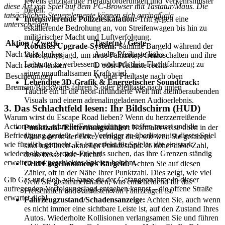
jeweils einzigartige Herausforderungen und Verkehrsmuster
diese Art von Spiel auf dem PC-Browser mit Tastatur/Maus. Die
bieten.
tatsächlichen Steuerelemente können sich geringfügig
Intensivierende Polizeieskalation:
Tritt gegen eine
unterscheiden.
eskalierende Bedrohung an, von Streifenwagen bis hin zu
militärischer Macht und Luftverfolgung.
Aktion / Zweck
Taste(n) / Geste
Robustes Upgrade-System:
Sammle Bargeld während der
Nach links lenken
A oder Pfeiltaste links
Verfolgungsjagd, um neue Fahrzeuge freizuschalten und ihre
Leistung zu verbessern, wodurch dein Fluchtfahrzeug zu
Nach rechts lenken
D oder Pfeiltaste rechts
einer unaufhaltsamen Kraft wird.
Beschleunigen
W oder Pfeiltaste nach oben
Lebendige 3D-Grafik & Energetischer Soundtrack:
Bremsen/Rückwärts fahren
S oder Pfeiltaste nach unten
Tauche ein in die neon-infundierte Welt mit atemberaubenden
Visuals und einem adrenalingeladenen Audioerlebnis.
3. Das Schlachtfeld lesen: Ihr Bildschirm (HUD)
Warum wirst du Escape Road lieben? Wenn du herzzerreißende
Action suchst, schnelle Entscheidungen treffen musst und die
Punktzahl-/Entfernungszähler:
Normalerweise oben in der
Befriedigung genießt, deine Verfolger zu überlisten, ist dieses Spiel
Mitte oder in der Ecke, verfolgt dies, wie weit Sie gefahren
wie für dich gemacht. Es ist perfekt für Spieler, die ein stark
sind und Ihren aktuellen Punktestand. Je höher diese Zahl,
wiederholbares Arcade-Erlebnis suchen, das ihre Grenzen ständig
desto besser Ihre Flucht!
erweitert und geschicktes Spielen belohnt.
Geld/Eingenommenes Bargeld:
Achten Sie auf diesen
Zähler, oft in der Nähe Ihrer Punktzahl. Dies zeigt, wie viel
Gib Gas und sieh, wie lange du der Gefangennahme in dieser
Geld Sie gesammelt haben, was entscheidend für das
aufregenden Verfolgungsjagd entgehen kannst – die offene Straße
Freischalten und Aufrüsten von Fahrzeugen ist.
erwartet dich!
Fahrzeugzustand/Schadensanzeige:
Achten Sie, auch wenn
es nicht immer eine sichtbare Leiste ist, auf den Zustand Ihres
Autos. Wiederholte Kollisionen verlangsamen Sie und führen