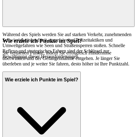
Während des Spiels werden Sie auf starken Verkehr, zunehmenden
Schwierigkeitsgrad mit aggressiveren Polizeitaktiken und
Wie erziele ich Punkte im Spiel?
Umweltgefahren wie Seen und Straßensperren stoßen. Schnelle
Reflexe und strategisches Fahren sind der Schlüssel zur
Sie verdienen Punkte, indem Sie erfolgreich Hindernisse
Bewältigung dieser Herausforderungen.
überwinden und der Gefangennahme entgehen. Je länger Sie
überleben und je weiter Sie fahren, desto höher ist Ihre Punktzahl.
Wie erziele ich Punkte im Spiel?