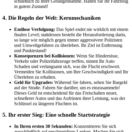
schließlich zu Ihrer Gefangennahme. Halten Sie Ihr Fahrzeug
in gutem Zustand!
4. Die Regeln der Welt: Kernmechaniken
Endlose Verfolgung:
Das Spiel endet nie wirklich mit einem
finalen Level; stattdessen besteht die Herausforderung darin,
so lange wie möglich gegen immer aggressivere Polizisten
und Umweltgefahren zu überleben. Ihr Ziel ist Entfernung
und Punktestand!
Konsequenzen bei Kollisionen:
Wenn Sie Hindernisse,
Verkehr oder Polizeifahrzeuge treffen, nimmt Ihr Auto
Schaden und verlangsamt sich, was die Flucht erschwert.
Vermeiden Sie Kollisionen, um Ihre Geschwindigkeit und Ihr
Überleben zu erhalten.
Geld für Upgrades:
Während Sie fahren, sehen Sie Bargeld
auf der Straße. Fahren Sie darüber, um es einzusammeln!
Dieses Geld ist entscheidend für das Freischalten neuer,
schnellerer Autos und das Aufrüsten ihrer Leistung, was der
Schlüssel zu längeren Fluchten ist.
5. Ihr erster Sieg: Eine schnelle Startstrategie
In Ihren ersten 30 Sekunden:
Konzentrieren Sie sich
ausschließlich auf geschmeidiges Lenken. Machen Sie sich