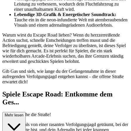
Leistung zu verbessern, wodurch dein Fluchtfahrzeug zu
einer unaufhaltsamen Kraft wird.
Lebendige 3D-Grafik & Energetischer Soundtrack:
Tauche ein in die neon-infundierte Welt mit atemberaubenden
Visuals und einem adrenalingeladenen Audioerlebnis.
Warum wirst du Escape Road lieben? Wenn du herzzerreißende
Action suchst, schnelle Entscheidungen treffen musst und die
Befriedigung genießt, deine Verfolger zu überlisten, ist dieses Spiel
wie für dich gemacht. Es ist perfekt für Spieler, die ein stark
wiederholbares Arcade-Erlebnis suchen, das ihre Grenzen ständig
erweitert und geschicktes Spielen belohnt.
Gib Gas und sieh, wie lange du der Gefangennahme in dieser
aufregenden Verfolgungsjagd entgehen kannst – die offene Straße
erwartet dich!
Spiele Escape Road: Entkomme dem
Ges...
etz, beherrsche die Straße!
Mehr lesen
Hast du jemals von einer rasanten Verfolgungsjagd geträumt, bei der
du
der Gejagte bist, und dein Adrenalin bei jeder knappen