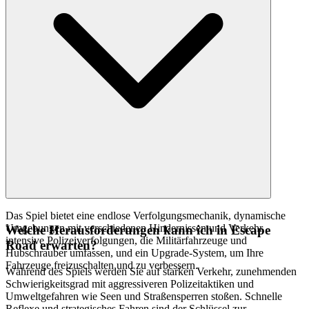
Das Spiel bietet eine endlose Verfolgungsmechanik, dynamische
Umgebungen mit verschiedenen Hindernissen und Verkehr,
Welche Herausforderungen kann ich in Escape
intensive Polizeiverfolgungen, die Militärfahrzeuge und
Road erwarten?
Hubschrauber umfassen, und ein Upgrade-System, um Ihre
Fahrzeuge freizuschalten und zu verbessern.
Während des Spiels werden Sie auf starken Verkehr, zunehmenden
Schwierigkeitsgrad mit aggressiveren Polizeitaktiken und
Umweltgefahren wie Seen und Straßensperren stoßen. Schnelle
Reflexe und strategisches Fahren sind der Schlüssel zur