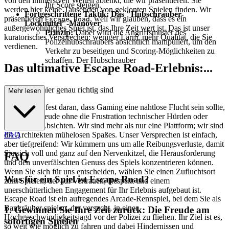
von den immersiven Welten ablenkt, die wir präsentieren. Sie
Ihr Score steigen.
werden hier keine Tausenden von geklonten Spielen finden. Wir
Fortgeschrittene Taktik: Das "Hubschrauber-
präsentieren
, weil wir glauben, dass es ein
Escape Road
Lockmittel"-Manöver
außergewöhnliches Spiel ist, das Ihre Zeit wert ist. Das ist unser
Prinzip:
Dabei wird die Angriffsmuster des
kuratorisches Versprechen: weniger Lärm, mehr Qualität, die Sie
Polizeihubschraubers absichtlich manipuliert, um den
verdienen.
Verkehr zu beseitigen und Scoring-Möglichkeiten zu
schaffen. Der Hubschrauber
Das ultimative Escape Road-Erlebnis:...
Warum Sie hier genau richtig sind
Mehr lesen
Wir glauben fest daran, dass Gaming eine nahtlose Flucht sein sollte,
eine reine Freude ohne die Frustration technischer Hürden oder
versteckter Absichten. Wir sind mehr als nur eine Plattform; wir sind
die Architekten mühelosen Spaßes. Unser Versprechen ist einfach,
FAQ
aber tiefgreifend: Wir kümmern uns um alle Reibungsverluste, damit
Sie sich voll und ganz auf den Nervenkitzel, die Herausforderung
FAQ
und den unverfälschten Genuss des Spiels konzentrieren können.
Wenn Sie sich für uns entscheiden, wählen Sie einen Zufluchtsort
Was für ein Spiel ist Escape Road?
zum Spielen, der auf Vertrauen, Respekt und einem
unerschütterlichen Engagement für Ihr Erlebnis aufgebaut ist.
Escape Road ist ein aufregendes Arcade-Rennspiel, bei dem Sie als
Bankräuber spielen, der versucht, in einer
1. Gewinnen Sie Ihre Zeit zurück: Die Freude am
Hochgeschwindigkeitsjagd vor der Polizei zu fliehen. Ihr Ziel ist es,
sofortigen Spielen
so weit wie möglich zu fahren und dabei Hindernissen und