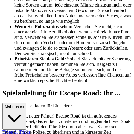
keine Sorgen darum, jede einzelne Münze einzusammeln oder
riskante Manöver zu versuchen. Gewöhnen Sie sich einfach
an das Fahrverhalten Ihres Autos und vermeiden Sie es, etwas
zu berühren, so lange wie möglich.
Wenn Sie Polizeiautos sehen:
Versuchen Sie nicht, sie in
einer geraden Linie zu überholen, wenn sie direkt hinter Ihnen
sind. Verwenden Sie stattdessen schnelle, scharfe Kurven, um
sich durch den Verkehr oder um Hindernisse zu schlängeln,
und zwingen Sie sie so zum Absturz oder zum Zurückfallen.
Denken Sie strategisch, nicht nur schnell!
Priorisieren Sie das Geld:
Sobald Sie sich mit der Steuerung
vertraut gemacht haben, bemühen Sie sich, Bargeld zu
sammeln. Schon kleine Beträge summieren sich, und das
frühe Freischalten besserer Autos verbessert Ihre Chancen auf
eine wirklich epische Flucht erheblich!
Spielanleitung für Escape Road: Ihr ...
umfassender Leitfaden für Einsteiger
Mehr lesen
Willkommen, neuer Fahrer! Escape Road ist ein aufregendes
Verfolgungsspiel, das einfach zu erlernen und unglaublich viel Spaß
macht. Dieser Leitfaden führt Sie durch alles, was Sie wissen
müssen, um die Polizei zu überlisten und in kürzester Zeit
Tipps & Tricks