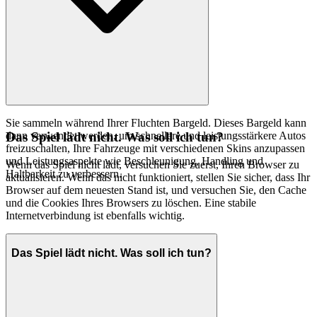
Sie sammeln während Ihrer Fluchten Bargeld. Dieses Bargeld kann
dann verwendet werden, um schnellere und leistungsstärkere Autos
Das Spiel lädt nicht. Was soll ich tun?
freizuschalten, Ihre Fahrzeuge mit verschiedenen Skins anzupassen
und Leistungsaspekte wie Beschleunigung, Handling und
Wenn das Spiel nicht lädt, versuchen Sie zuerst, Ihren Browser zu
Haltbarkeit zu verbessern.
aktualisieren. Wenn das nicht funktioniert, stellen Sie sicher, dass Ihr
Browser auf dem neuesten Stand ist, und versuchen Sie, den Cache
und die Cookies Ihres Browsers zu löschen. Eine stabile
Internetverbindung ist ebenfalls wichtig.
Das Spiel lädt nicht. Was soll ich tun?