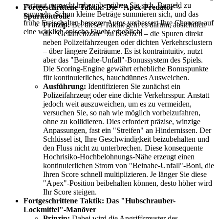
vertraut gemacht haben, bemühen Sie sich, Bargeld zu
Fortgeschrittene Taktik: Die "Apex-Predator"-
sammeln. Schon kleine Beträge summieren sich, und das
Spurkontrolle
frühe Freischalten besserer Autos verbessert Ihre Chancen auf
Prinzip:
Bei dieser Taktik geht es darum, absichtlich
eine wirklich epische Flucht erheblich!
die "Gefahrenzone" zu besetzen – die Spuren direkt
neben Polizeifahrzeugen oder dichten Verkehrsclustern
– über längere Zeiträume. Es ist kontraintuitiv, nutzt
aber das "Beinahe-Unfall"-Bonussystem des Spiels.
Die Scoring-Engine gewährt erhebliche Bonuspunkte
für kontinuierliches, hauchdünnes Ausweichen.
Ausführung:
Identifizieren Sie zunächst ein
Polizeifahrzeug oder eine dichte Verkehrsspur. Anstatt
jedoch weit auszuweichen, um es zu vermeiden,
versuchen Sie, so nah wie möglich vorbeizufahren,
ohne zu kollidieren. Dies erfordert präzise, winzige
Anpassungen, fast ein "Streifen" an Hindernissen. Der
Schlüssel ist, Ihre Geschwindigkeit beizubehalten und
den Fluss nicht zu unterbrechen. Diese konsequente
Hochrisiko-Hochbelohnungs-Nähe erzeugt einen
kontinuierlichen Strom von "Beinahe-Unfall"-Boni, die
Ihren Score schnell multiplizieren. Je länger Sie diese
"Apex"-Position beibehalten können, desto höher wird
Ihr Score steigen.
Fortgeschrittene Taktik: Das "Hubschrauber-
Lockmittel"-Manöver
Prinzip:
Dabei wird die Angriffsmuster des