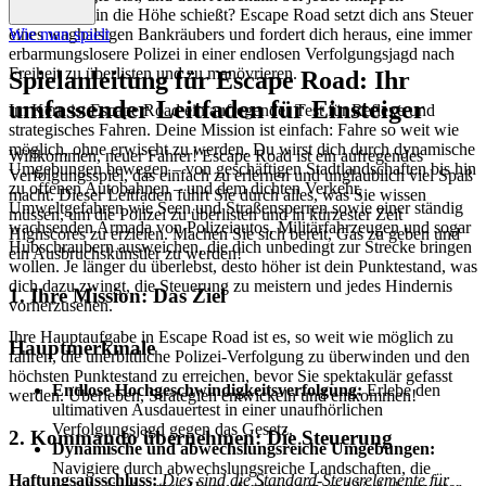
Entdeckung in die Höhe schießt? Escape Road setzt dich ans Steuer
eines waghalsigen Bankräubers und fordert dich heraus, eine immer
Wie man spielt
erbarmungslosere Polizei in einer endlosen Verfolgungsjagd nach
Freiheit zu überlisten und zu manövrieren.
Spielanleitung für Escape Road: Ihr
umfassender Leitfaden für Einsteiger
Im Kern ist Escape Road ein aufregender Test für Reflexe und
strategisches Fahren. Deine Mission ist einfach: Fahre so weit wie
möglich, ohne erwischt zu werden. Du wirst dich durch dynamische
Willkommen, neuer Fahrer! Escape Road ist ein aufregendes
Umgebungen bewegen – von geschäftigen Stadtlandschaften bis hin
Verfolgungsspiel, das einfach zu erlernen und unglaublich viel Spaß
zu offenen Autobahnen – und dem dichten Verkehr,
macht. Dieser Leitfaden führt Sie durch alles, was Sie wissen
Umweltgefahren wie Seen und Straßensperren sowie einer ständig
müssen, um die Polizei zu überlisten und in kürzester Zeit
wachsenden Armada von Polizeiautos, Militärfahrzeugen und sogar
Highscores zu erzielen. Machen Sie sich bereit, Gas zu geben und
Hubschraubern ausweichen, die dich unbedingt zur Strecke bringen
ein Ausbruchskünstler zu werden!
wollen. Je länger du überlebst, desto höher ist dein Punktestand, was
dich dazu zwingt, die Steuerung zu meistern und jedes Hindernis
1. Ihre Mission: Das Ziel
vorherzusehen.
Ihre Hauptaufgabe in Escape Road ist es, so weit wie möglich zu
Hauptmerkmale
fahren, die unerbittliche Polizei-Verfolgung zu überwinden und den
höchsten Punktestand zu erreichen, bevor Sie spektakulär gefasst
Endlose Hochgeschwindigkeitsverfolgung:
Erlebe den
werden. Überleben, Strategien entwickeln und entkommen!
ultimativen Ausdauertest in einer unaufhörlichen
Verfolgungsjagd gegen das Gesetz.
2. Kommando übernehmen: Die Steuerung
Dynamische und abwechslungsreiche Umgebungen:
Navigiere durch abwechslungsreiche Landschaften, die
Haftungsausschluss:
Dies sind die Standard-Steuerelemente für