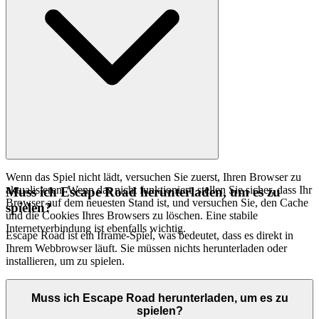
Wenn das Spiel nicht lädt, versuchen Sie zuerst, Ihren Browser zu
aktualisieren. Wenn das nicht funktioniert, stellen Sie sicher, dass Ihr
Muss ich Escape Road herunterladen, um es zu
Browser auf dem neuesten Stand ist, und versuchen Sie, den Cache
spielen?
und die Cookies Ihres Browsers zu löschen. Eine stabile
Internetverbindung ist ebenfalls wichtig.
Escape Road ist ein Iframe-Spiel, was bedeutet, dass es direkt in
Ihrem Webbrowser läuft. Sie müssen nichts herunterladen oder
installieren, um zu spielen.
Muss ich Escape Road herunterladen, um es zu
spielen?